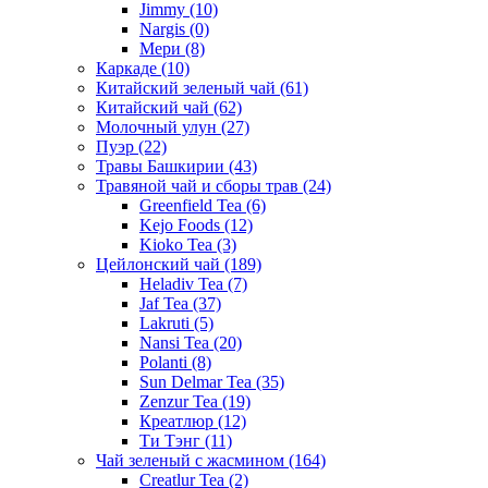
Jimmy
(10)
Nargis
(0)
Мери
(8)
Каркаде
(10)
Китайский зеленый чай
(61)
Китайский чай
(62)
Молочный улун
(27)
Пуэр
(22)
Травы Башкирии
(43)
Травяной чай и сборы трав
(24)
Greenfield Tea
(6)
Kejo Foods
(12)
Kioko Tea
(3)
Цейлонский чай
(189)
Heladiv Tea
(7)
Jaf Tea
(37)
Lakruti
(5)
Nansi Tea
(20)
Polanti
(8)
Sun Delmar Tea
(35)
Zenzur Tea
(19)
Креатлюр
(12)
Ти Тэнг
(11)
Чай зеленый с жасмином
(164)
Creatlur Tea
(2)