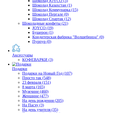
Шоколад JOYCO
(3)
Шоколад Казахстан
(1)
Шоколад Коммунарка
(15)
Шоколад Пергале
(0)
Шоколад Спартак
(12)
Шоколадные конфеты
(21)
JOYCO
(19)
Бушерон
(1)
Кондитерская фабрика "Волшебница"
(0)
Пурпур
(0)
Аксессуары
КОФЕВАРКИ
(3)
Подарки
Подарки на Новый Год
(107)
Просто так
(548)
23 февраля
(151)
8 марта
(165)
Мужчине
(460)
Женщине
(477)
На день рождения
(205)
На Пасху
(3)
На день учителя
(35)