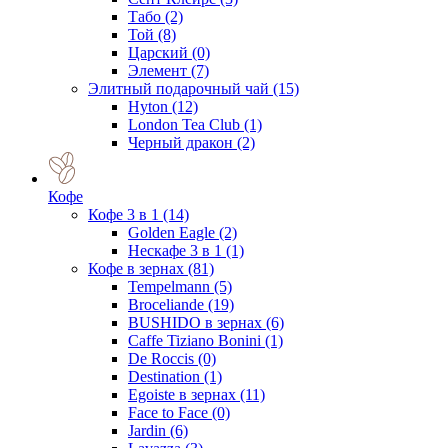
Табо
(2)
Той
(8)
Царский
(0)
Элемент
(7)
Элитный подарочный чай
(15)
Hyton
(12)
London Tea Club
(1)
Черный дракон
(2)
Кофе
Кофе 3 в 1
(14)
Golden Eagle
(2)
Нескафе 3 в 1
(1)
Кофе в зернах
(81)
Tempelmann
(5)
Broceliande
(19)
BUSHIDO в зернах
(6)
Caffe Tiziano Bonini
(1)
De Roccis
(0)
Destination
(1)
Egoiste в зернах
(11)
Face to Face
(0)
Jardin
(6)