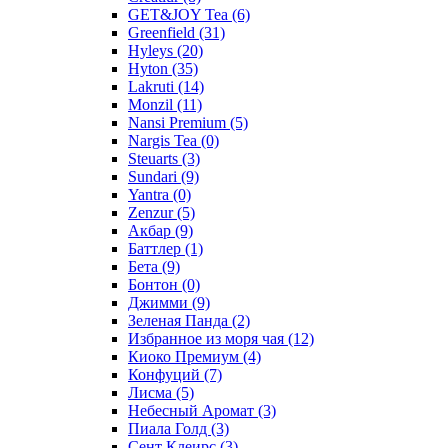
GET&JOY Tea
(6)
Greenfield
(31)
Hyleys
(20)
Hyton
(35)
Lakruti
(14)
Monzil
(11)
Nansi Premium
(5)
Nargis Tea
(0)
Steuarts
(3)
Sundari
(9)
Yantra
(0)
Zenzur
(5)
Акбар
(9)
Баттлер
(1)
Бета
(9)
Бонтон
(0)
Джимми
(9)
Зеленая Панда
(2)
Избранное из моря чая
(12)
Киоко Премиум
(4)
Конфуций
(7)
Лисма
(5)
Небесный Аромат
(3)
Пиала Голд
(3)
Сент Клеирс
(3)