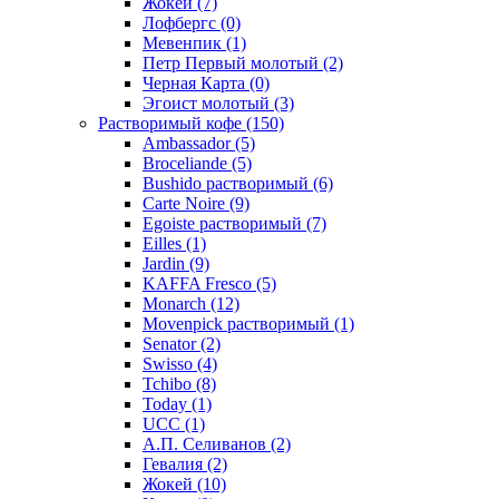
Жокей
(7)
Лофбергс
(0)
Мевенпик
(1)
Петр Первый молотый
(2)
Черная Карта
(0)
Эгоист молотый
(3)
Растворимый кофе
(150)
Ambassador
(5)
Broceliande
(5)
Bushido растворимый
(6)
Carte Noire
(9)
Egoiste растворимый
(7)
Eilles
(1)
Jardin
(9)
KAFFA Fresco
(5)
Monarch
(12)
Movenpick растворимый
(1)
Senator
(2)
Swisso
(4)
Tchibo
(8)
Today
(1)
UCC
(1)
А.П. Селиванов
(2)
Гевалия
(2)
Жокей
(10)