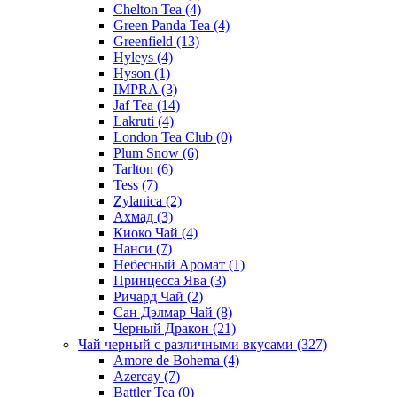
Chelton Tea
(4)
Green Panda Tea
(4)
Greenfield
(13)
Hyleys
(4)
Hyson
(1)
IMPRA
(3)
Jaf Tea
(14)
Lakruti
(4)
London Tea Club
(0)
Plum Snow
(6)
Tarlton
(6)
Tess
(7)
Zylanica
(2)
Ахмад
(3)
Киоко Чай
(4)
Нанси
(7)
Небесный Аромат
(1)
Принцесса Ява
(3)
Ричард Чай
(2)
Сан Дэлмар Чай
(8)
Черный Дракон
(21)
Чай черный с различными вкусами
(327)
Amore de Bohema
(4)
Azercay
(7)
Battler Tea
(0)