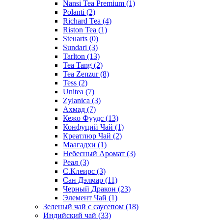
Nansi Tea Premium
(1)
Polanti
(2)
Richard Tea
(4)
Riston Tea
(1)
Steuarts
(0)
Sundari
(3)
Tarlton
(13)
Tea Tang
(2)
Tea Zenzur
(8)
Tess
(2)
Unitea
(7)
Zylanica
(3)
Ахмад
(7)
Кежо Фуудс
(13)
Конфуций Чай
(1)
Креатлюр Чай
(2)
Маагадхи
(1)
Небесный Аромат
(3)
Реал
(3)
С.Клеирс
(3)
Сан Дэлмар
(11)
Черный Дракон
(23)
Элемент Чай
(1)
Зеленый чай с саусепом
(18)
Индийский чай
(33)