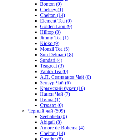
Bonton
(0)
Chelcey
(1)
Chelton
(14)
Element Tea
(0)
Golden Lion
(9)
Hilltop
(0)
Jimmy Tea
(1)
Kioko
(9)
Monzil Tea
(5)
Sun Delmar
(18)
Sundari
(4)
Teagreat
(3)
Yantra Tea
(0)
А.П. Селиванов Чай
(0)
Зензур Чай
(6)
Крымский букет
(16)
Нанси Чай
(7)
Пиала
(1)
Стюарт
(0)
Черный чай
(599)
Seehahela
(0)
Abigail
(8)
Amore de Bohema
(4)
Chelton
(14)
Creatlur
(8)