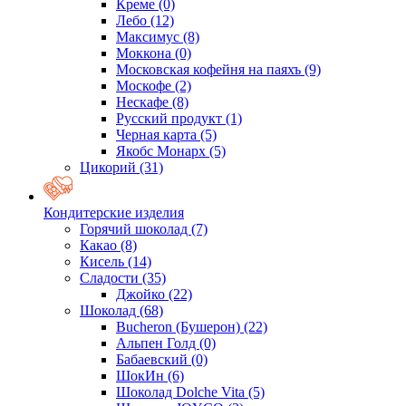
Креме
(0)
Лебо
(12)
Максимус
(8)
Моккона
(0)
Московская кофейня на паяхъ
(9)
Москофе
(2)
Нескафе
(8)
Русский продукт
(1)
Черная карта
(5)
Якобс Монарх
(5)
Цикорий
(31)
Кондитерские изделия
Горячий шоколад
(7)
Какао
(8)
Кисель
(14)
Сладости
(35)
Джойко
(22)
Шоколад
(68)
Bucheron (Бушерон)
(22)
Альпен Голд
(0)
Бабаевский
(0)
ШокИн
(6)
Шоколад Dolche Vita
(5)