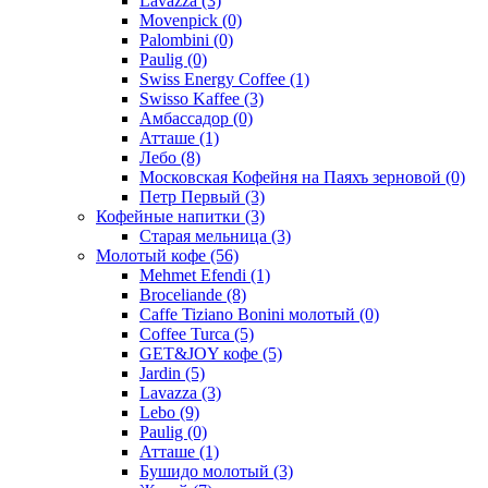
Lavazza
(3)
Movenpick
(0)
Palombini
(0)
Paulig
(0)
Swiss Energy Coffee
(1)
Swisso Kaffee
(3)
Амбассадор
(0)
Атташе
(1)
Лебо
(8)
Московская Кофейня на Паяхъ зерновой
(0)
Петр Первый
(3)
Кофейные напитки
(3)
Старая мельница
(3)
Молотый кофе
(56)
Mehmet Efendi
(1)
Broceliande
(8)
Caffe Tiziano Bonini молотый
(0)
Coffee Turca
(5)
GET&JOY кофе
(5)
Jardin
(5)
Lavazza
(3)
Lebo
(9)
Paulig
(0)
Атташе
(1)
Бушидо молотый
(3)