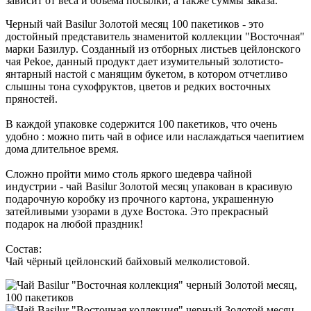
зависит от веса и объема посылки, а также суммы заказа.
Черный чай Basilur Золотой месяц 100 пакетиков - это
достойный представитель знаменитой коллекции "Восточная"
марки Базилур. Созданный из отборных листьев цейлонского
чая Pekoe, данный продукт дает изумительный золотисто-
янтарный настой с манящим букетом, в котором отчетливо
слышны тона сухофруктов, цветов и редких восточных
пряностей.
В каждой упаковке содержится 100 пакетиков, что очень
удобно : можно пить чай в офисе или наслаждаться чаепитием
дома длительное время.
Сложно пройти мимо столь яркого шедевра чайной
индустрии - чай Basilur Золотой месяц упакован в красивую
подарочную коробку из прочного картона, украшенную
затейливыми узорами в духе Востока. Это прекрасный
подарок на любой праздник!
Состав:
Чай чёрный цейлонский байховый мелколистовой.