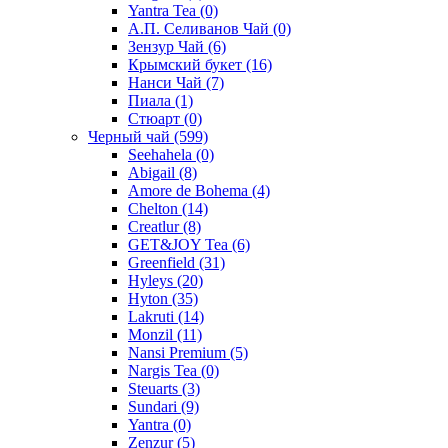
Yantra Tea
(0)
А.П. Селиванов Чай
(0)
Зензур Чай
(6)
Крымский букет
(16)
Нанси Чай
(7)
Пиала
(1)
Стюарт
(0)
Черный чай
(599)
Seehahela
(0)
Abigail
(8)
Amore de Bohema
(4)
Chelton
(14)
Creatlur
(8)
GET&JOY Tea
(6)
Greenfield
(31)
Hyleys
(20)
Hyton
(35)
Lakruti
(14)
Monzil
(11)
Nansi Premium
(5)
Nargis Tea
(0)
Steuarts
(3)
Sundari
(9)
Yantra
(0)
Zenzur
(5)