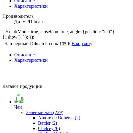
Описание
Характеристики
Производитель
Дилма/Dilmah
', // darkMode: true, closeIcon: true, angle: {position: "left"}
}).show(); }); });
Чай черный Dilmah 25 пак
В корзину
105 ₽
Описание
Характеристики
Каталог продукции
Чай
Зелёный чай
(239)
Amore de Bohema
(2)
Battler
(2)
Chelcey
(0)