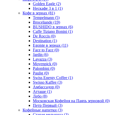
Golden Eagle
(2)
Нескафе 3 в 1
(1)
Кофе в зернах
(81)
Tempelmann
(5)
Broceliande
(19)
BUSHIDO в зернах
(6)
Caffe Tiziano Bonini
(1)
De Roccis
(0)
Destination
(1)
Egoiste в зернах
(11)
Face to Face
(0)
Jardin
(6)
Lavazza
(3)
Movenpick
(0)
Palombini
(0)
Paulig
(0)
Swiss Energy Coffee
(1)
Swisso Kaffee
(3)
Амбассадор
(0)
Атташе
(1)
Лебо
(8)
Московская Кофейня на Паяхъ зерновой
(0)
Петр Первый
(3)
Кофейные напитки
(3)
Старая мельница
(3)