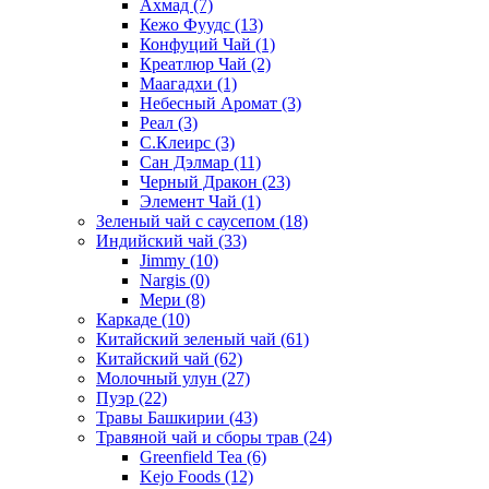
Ахмад
(7)
Кежо Фуудс
(13)
Конфуций Чай
(1)
Креатлюр Чай
(2)
Маагадхи
(1)
Небесный Аромат
(3)
Реал
(3)
С.Клеирс
(3)
Сан Дэлмар
(11)
Черный Дракон
(23)
Элемент Чай
(1)
Зеленый чай с саусепом
(18)
Индийский чай
(33)
Jimmy
(10)
Nargis
(0)
Мери
(8)
Каркаде
(10)
Китайский зеленый чай
(61)
Китайский чай
(62)
Молочный улун
(27)
Пуэр
(22)
Травы Башкирии
(43)
Травяной чай и сборы трав
(24)
Greenfield Tea
(6)
Kejo Foods
(12)