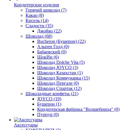
Кондитерские изделия
Горячий шоколад
(7)
Какао
(8)
Кисель
(14)
Сладости
(35)
Джойко
(22)
Шоколад
(68)
Bucheron (Бушерон)
(22)
Альпен Голд
(0)
Бабаевский
(0)
ШокИн
(6)
Шоколад Dolche Vita
(5)
Шоколад JOYCO
(3)
Шоколад Казахстан
(1)
Шоколад Коммунарка
(15)
Шоколад Пергале
(0)
Шоколад Спартак
(12)
Шоколадные конфеты
(21)
JOYCO
(19)
Бушерон
(1)
Кондитерская фабрика "Волшебница"
(0)
Пурпур
(0)
Аксессуары