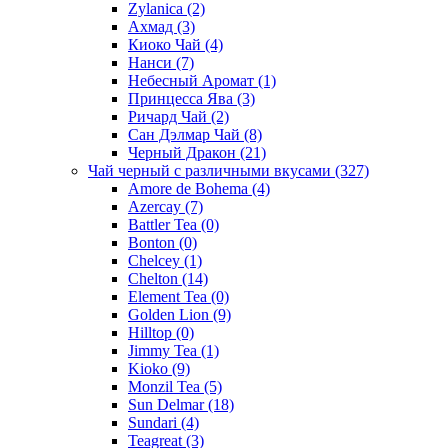
Zylanica
(2)
Ахмад
(3)
Киоко Чай
(4)
Нанси
(7)
Небесный Аромат
(1)
Принцесса Ява
(3)
Ричард Чай
(2)
Сан Дэлмар Чай
(8)
Черный Дракон
(21)
Чай черный с различными вкусами
(327)
Amore de Bohema
(4)
Azercay
(7)
Battler Tea
(0)
Bonton
(0)
Chelcey
(1)
Chelton
(14)
Element Tea
(0)
Golden Lion
(9)
Hilltop
(0)
Jimmy Tea
(1)
Kioko
(9)
Monzil Tea
(5)
Sun Delmar
(18)
Sundari
(4)
Teagreat
(3)