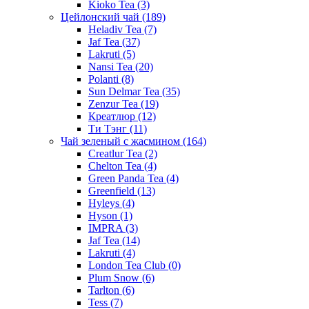
Kioko Tea
(3)
Цейлонский чай
(189)
Heladiv Tea
(7)
Jaf Tea
(37)
Lakruti
(5)
Nansi Tea
(20)
Polanti
(8)
Sun Delmar Tea
(35)
Zenzur Tea
(19)
Креатлюр
(12)
Ти Тэнг
(11)
Чай зеленый с жасмином
(164)
Creatlur Tea
(2)
Chelton Tea
(4)
Green Panda Tea
(4)
Greenfield
(13)
Hyleys
(4)
Hyson
(1)
IMPRA
(3)
Jaf Tea
(14)
Lakruti
(4)
London Tea Club
(0)
Plum Snow
(6)
Tarlton
(6)
Tess
(7)