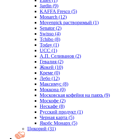
Eilles
(1)
Jardin
(9)
KAFFA Fresco
(5)
Monarch
(12)
Movenpick растворимый
(1)
Senator
(2)
Swisso
(4)
Tchibo
(8)
Today
(1)
UCC
(1)
А.П. Селиванов
(2)
Гевалия
(2)
Жокей
(10)
Креме
(0)
Лебо
(12)
Максимус
(8)
Моккона
(0)
Московская кофейня на паяхъ
(9)
Москофе
(2)
Нескафе
(8)
Русский продукт
(1)
Черная карта
(5)
Якобс Монарх
(5)
Цикорий
(31)