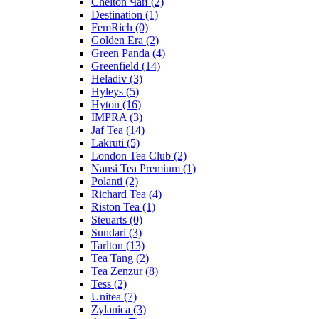
Chelton Чай
(2)
Destination
(1)
FemRich
(0)
Golden Era
(2)
Green Panda
(4)
Greenfield
(14)
Heladiv
(3)
Hyleys
(5)
Hyton
(16)
IMPRA
(3)
Jaf Tea
(14)
Lakruti
(5)
London Tea Club
(2)
Nansi Tea Premium
(1)
Polanti
(2)
Richard Tea
(4)
Riston Tea
(1)
Steuarts
(0)
Sundari
(3)
Tarlton
(13)
Tea Tang
(2)
Tea Zenzur
(8)
Tess
(2)
Unitea
(7)
Zylanica
(3)