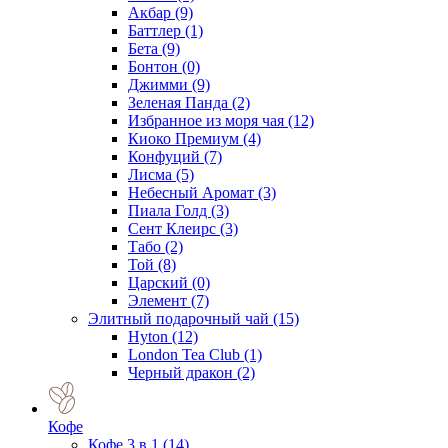
Акбар
(9)
Баттлер
(1)
Бета
(9)
Бонтон
(0)
Джимми
(9)
Зеленая Панда
(2)
Избранное из моря чая
(12)
Киоко Премиум
(4)
Конфуций
(7)
Лисма
(5)
Небесный Аромат
(3)
Пиала Голд
(3)
Сент Клеирс
(3)
Табо
(2)
Той
(8)
Царский
(0)
Элемент
(7)
Элитный подарочный чай
(15)
Hyton
(12)
London Tea Club
(1)
Черный дракон
(2)
Кофе
Кофе 3 в 1
(14)