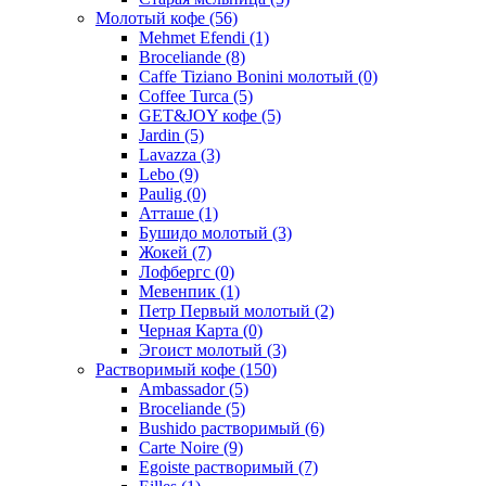
Молотый кофе
(56)
Mehmet Efendi
(1)
Broceliande
(8)
Caffe Tiziano Bonini молотый
(0)
Coffee Turca
(5)
GET&JOY кофе
(5)
Jardin
(5)
Lavazza
(3)
Lebo
(9)
Paulig
(0)
Атташе
(1)
Бушидо молотый
(3)
Жокей
(7)
Лофбергс
(0)
Мевенпик
(1)
Петр Первый молотый
(2)
Черная Карта
(0)
Эгоист молотый
(3)
Растворимый кофе
(150)
Ambassador
(5)
Broceliande
(5)
Bushido растворимый
(6)
Carte Noire
(9)
Egoiste растворимый
(7)