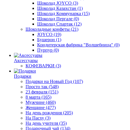
Шоколад JOYCO
(3)
Шоколад Казахстан
(1)
Шоколад Коммунарка
(15)
Шоколад Пергале
(0)
Шоколад Спартак
(12)
Шоколадные конфеты
(21)
JOYCO
(19)
Бушерон
(1)
Кондитерская фабрика "Волшебница"
(0)
Пурпур
(0)
Аксессуары
КОФЕВАРКИ
(3)
Подарки
Подарки на Новый Год
(107)
Просто так
(548)
23 февраля
(151)
8 марта
(165)
Мужчине
(460)
Женщине
(477)
На день рождения
(205)
На Пасху
(3)
На день учителя
(35)
Подарочный чай
(134)