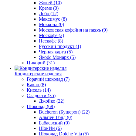
Жокей
(10)
Креме
(0)
Лебо
(12)
Максимус
(8)
Моккона
(0)
Московская кофейня на паяхъ
(9)
Москофе
(2)
Нескафе
(8)
Русский продукт
(1)
Черная карта
(5)
Якобс Монарх
(5)
Цикорий
(31)
Кондитерские изделия
Горячий шоколад
(7)
Какао
(8)
Кисель
(14)
Сладости
(35)
Джойко
(22)
Шоколад
(68)
Bucheron (Бушерон)
(22)
Альпен Голд
(0)
Бабаевский
(0)
ШокИн
(6)
Шоколад Dolche Vita
(5)