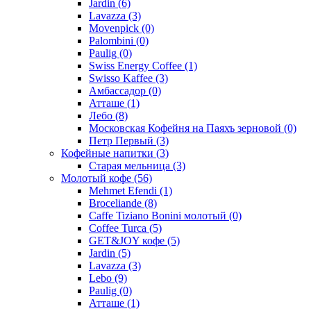
Jardin
(6)
Lavazza
(3)
Movenpick
(0)
Palombini
(0)
Paulig
(0)
Swiss Energy Coffee
(1)
Swisso Kaffee
(3)
Амбассадор
(0)
Атташе
(1)
Лебо
(8)
Московская Кофейня на Паяхъ зерновой
(0)
Петр Первый
(3)
Кофейные напитки
(3)
Старая мельница
(3)
Молотый кофе
(56)
Mehmet Efendi
(1)
Broceliande
(8)
Caffe Tiziano Bonini молотый
(0)
Coffee Turca
(5)
GET&JOY кофе
(5)
Jardin
(5)
Lavazza
(3)
Lebo
(9)
Paulig
(0)
Атташе
(1)