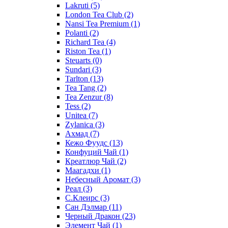
Lakruti
(5)
London Tea Club
(2)
Nansi Tea Premium
(1)
Polanti
(2)
Richard Tea
(4)
Riston Tea
(1)
Steuarts
(0)
Sundari
(3)
Tarlton
(13)
Tea Tang
(2)
Tea Zenzur
(8)
Tess
(2)
Unitea
(7)
Zylanica
(3)
Ахмад
(7)
Кежо Фуудс
(13)
Конфуций Чай
(1)
Креатлюр Чай
(2)
Маагадхи
(1)
Небесный Аромат
(3)
Реал
(3)
С.Клеирс
(3)
Сан Дэлмар
(11)
Черный Дракон
(23)
Элемент Чай
(1)