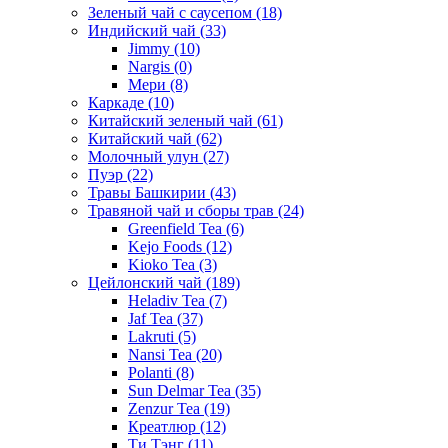
Зеленый чай с саусепом
(18)
Индийский чай
(33)
Jimmy
(10)
Nargis
(0)
Мери
(8)
Каркаде
(10)
Китайский зеленый чай
(61)
Китайский чай
(62)
Молочный улун
(27)
Пуэр
(22)
Травы Башкирии
(43)
Травяной чай и сборы трав
(24)
Greenfield Tea
(6)
Kejo Foods
(12)
Kioko Tea
(3)
Цейлонский чай
(189)
Heladiv Tea
(7)
Jaf Tea
(37)
Lakruti
(5)
Nansi Tea
(20)
Polanti
(8)
Sun Delmar Tea
(35)
Zenzur Tea
(19)
Креатлюр
(12)
Ти Тэнг
(11)