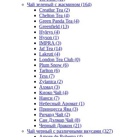
Чай зеленый с жасмином
(164)
Creatlur Tea
(2)
Chelton Tea
(4)
Green Panda Tea
(4)
Greenfield
(13)
Hyleys
(4)
Hyson
(1)
IMPRA
(3)
Jaf Tea
(14)
Lakruti
(4)
London Tea Club
(0)
Plum Snow
(6)
Tarlton
(6)
Tess
(7)
Zylanica
(2)
Ахмад
(3)
Киоко Чай
(4)
Нанси
(7)
Небесный Аромат
(1)
Принцесса Ява
(3)
Ричард Чай
(2)
Сан Дэлмар Чай
(8)
Черный Дракон
(21)
Чай черный с различными вкусами
(327)
Amore de Bohema
(4)