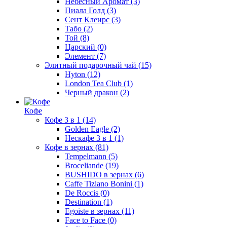
Небесный Аромат
(3)
Пиала Голд
(3)
Сент Клеирс
(3)
Табо
(2)
Той
(8)
Царский
(0)
Элемент
(7)
Элитный подарочный чай
(15)
Hyton
(12)
London Tea Club
(1)
Черный дракон
(2)
Кофе
Кофе 3 в 1
(14)
Golden Eagle
(2)
Нескафе 3 в 1
(1)
Кофе в зернах
(81)
Tempelmann
(5)
Broceliande
(19)
BUSHIDO в зернах
(6)
Caffe Tiziano Bonini
(1)
De Roccis
(0)
Destination
(1)
Egoiste в зернах
(11)
Face to Face
(0)