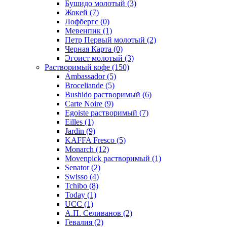
Бушидо молотый
(3)
Жокей
(7)
Лофбергс
(0)
Мевенпик
(1)
Петр Первый молотый
(2)
Черная Карта
(0)
Эгоист молотый
(3)
Растворимый кофе
(150)
Ambassador
(5)
Broceliande
(5)
Bushido растворимый
(6)
Carte Noire
(9)
Egoiste растворимый
(7)
Eilles
(1)
Jardin
(9)
KAFFA Fresco
(5)
Monarch
(12)
Movenpick растворимый
(1)
Senator
(2)
Swisso
(4)
Tchibo
(8)
Today
(1)
UCC
(1)
А.П. Селиванов
(2)
Гевалия
(2)