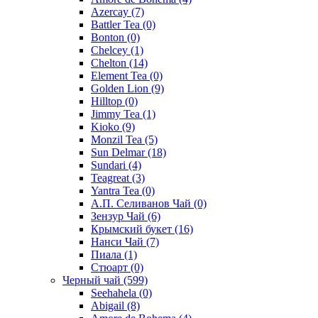
Azercay
(7)
Battler Tea
(0)
Bonton
(0)
Chelcey
(1)
Chelton
(14)
Element Tea
(0)
Golden Lion
(9)
Hilltop
(0)
Jimmy Tea
(1)
Kioko
(9)
Monzil Tea
(5)
Sun Delmar
(18)
Sundari
(4)
Teagreat
(3)
Yantra Tea
(0)
А.П. Селиванов Чай
(0)
Зензур Чай
(6)
Крымский букет
(16)
Нанси Чай
(7)
Пиала
(1)
Стюарт
(0)
Черный чай
(599)
Seehahela
(0)
Abigail
(8)