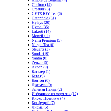
Amore de Bohema
(4)
Chelton
(14)
Creatlur
(8)
GET&JOY Tea
(6)
Greenfield
(31)
Hyleys
(20)
Hyton
(35)
Lakruti
(14)
Monzil
(11)
Nansi Premium
(5)
Nargis Tea
(0)
Steuarts
(3)
Sundari
(9)
Yantra
(0)
Zenzur
(5)
Акбар
(9)
Баттлер
(1)
Бета
(9)
Бонтон
(0)
Джимми
(9)
Зеленая Панда
(2)
Избранное из моря чая
(12)
Киоко Премиум
(4)
Конфуций
(7)
Лисма
(5)