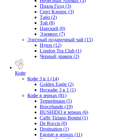
Небесный Аромат
(3)
Пиала Голд
(3)
Сент Клеирс
(3)
Табо
(2)
Той
(8)
Царский
(0)
Элемент
(7)
Элитный подарочный чай
(15)
Hyton
(12)
London Tea Club
(1)
Черный дракон
(2)
Кофе
Кофе 3 в 1
(14)
Golden Eagle
(2)
Нескафе 3 в 1
(1)
Кофе в зернах
(81)
Tempelmann
(5)
Broceliande
(19)
BUSHIDO в зернах
(6)
Caffe Tiziano Bonini
(1)
De Roccis
(0)
Destination
(1)
Egoiste в зернах
(11)