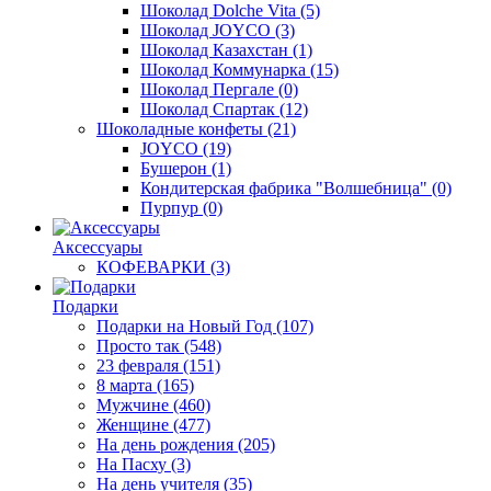
Шоколад Dolche Vita
(5)
Шоколад JOYCO
(3)
Шоколад Казахстан
(1)
Шоколад Коммунарка
(15)
Шоколад Пергале
(0)
Шоколад Спартак
(12)
Шоколадные конфеты
(21)
JOYCO
(19)
Бушерон
(1)
Кондитерская фабрика "Волшебница"
(0)
Пурпур
(0)
Аксессуары
КОФЕВАРКИ
(3)
Подарки
Подарки на Новый Год
(107)
Просто так
(548)
23 февраля
(151)
8 марта
(165)
Мужчине
(460)
Женщине
(477)
На день рождения
(205)
На Пасху
(3)
На день учителя
(35)