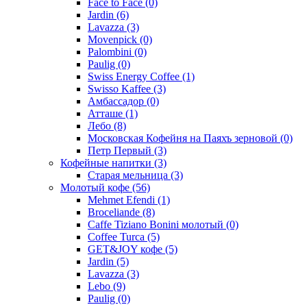
Face to Face
(0)
Jardin
(6)
Lavazza
(3)
Movenpick
(0)
Palombini
(0)
Paulig
(0)
Swiss Energy Coffee
(1)
Swisso Kaffee
(3)
Амбассадор
(0)
Атташе
(1)
Лебо
(8)
Московская Кофейня на Паяхъ зерновой
(0)
Петр Первый
(3)
Кофейные напитки
(3)
Старая мельница
(3)
Молотый кофе
(56)
Mehmet Efendi
(1)
Broceliande
(8)
Caffe Tiziano Bonini молотый
(0)
Coffee Turca
(5)
GET&JOY кофе
(5)
Jardin
(5)
Lavazza
(3)
Lebo
(9)
Paulig
(0)