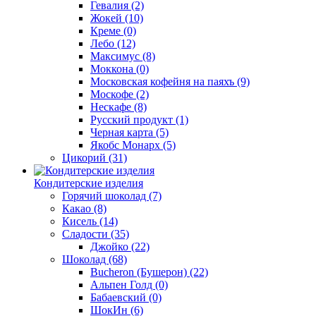
Гевалия
(2)
Жокей
(10)
Креме
(0)
Лебо
(12)
Максимус
(8)
Моккона
(0)
Московская кофейня на паяхъ
(9)
Москофе
(2)
Нескафе
(8)
Русский продукт
(1)
Черная карта
(5)
Якобс Монарх
(5)
Цикорий
(31)
Кондитерские изделия
Горячий шоколад
(7)
Какао
(8)
Кисель
(14)
Сладости
(35)
Джойко
(22)
Шоколад
(68)
Bucheron (Бушерон)
(22)
Альпен Голд
(0)
Бабаевский
(0)
ШокИн
(6)