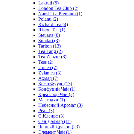
Lakruti
(5)
London Tea Club
(2)
Nansi Tea Premium
(1)
Polanti
(2)
Richard Tea
(4)
Riston Tea
(1)
Steuarts
(0)
Sundari
(3)
Tarlton
(13)
Tea Tang
(2)
Tea Zenzur
(8)
Tess
(2)
Unitea
(7)
Zylanica
(3)
Ахмад
(7)
Кежо Фуудс
(13)
Конфуций Чай
(1)
Креатлюр Чай
(2)
Маагадхи
(1)
Небесный Аромат
(3)
Реал
(3)
С.Клеирс
(3)
Сан Дэлмар
(11)
Черный Дракон
(23)
Элемент Чай
(1)