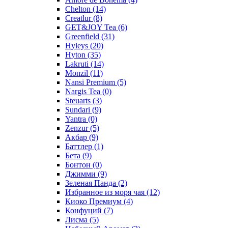
Chelton
(14)
Creatlur
(8)
GET&JOY Tea
(6)
Greenfield
(31)
Hyleys
(20)
Hyton
(35)
Lakruti
(14)
Monzil
(11)
Nansi Premium
(5)
Nargis Tea
(0)
Steuarts
(3)
Sundari
(9)
Yantra
(0)
Zenzur
(5)
Акбар
(9)
Баттлер
(1)
Бета
(9)
Бонтон
(0)
Джимми
(9)
Зеленая Панда
(2)
Избранное из моря чая
(12)
Киоко Премиум
(4)
Конфуций
(7)
Лисма
(5)