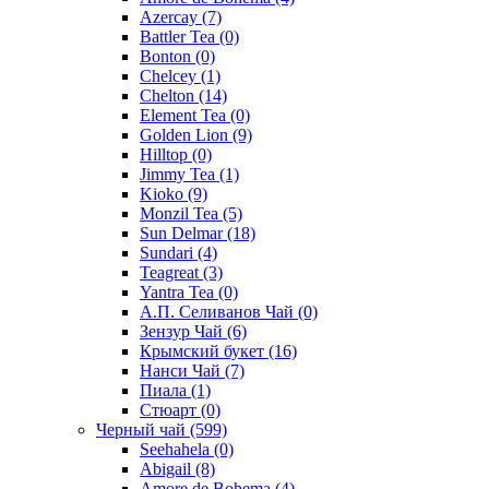
Azercay
(7)
Battler Tea
(0)
Bonton
(0)
Chelcey
(1)
Chelton
(14)
Element Tea
(0)
Golden Lion
(9)
Hilltop
(0)
Jimmy Tea
(1)
Kioko
(9)
Monzil Tea
(5)
Sun Delmar
(18)
Sundari
(4)
Teagreat
(3)
Yantra Tea
(0)
А.П. Селиванов Чай
(0)
Зензур Чай
(6)
Крымский букет
(16)
Нанси Чай
(7)
Пиала
(1)
Стюарт
(0)
Черный чай
(599)
Seehahela
(0)
Abigail
(8)
Amore de Bohema
(4)