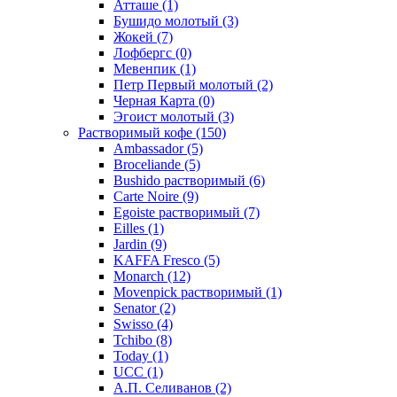
Атташе
(1)
Бушидо молотый
(3)
Жокей
(7)
Лофбергс
(0)
Мевенпик
(1)
Петр Первый молотый
(2)
Черная Карта
(0)
Эгоист молотый
(3)
Растворимый кофе
(150)
Ambassador
(5)
Broceliande
(5)
Bushido растворимый
(6)
Carte Noire
(9)
Egoiste растворимый
(7)
Eilles
(1)
Jardin
(9)
KAFFA Fresco
(5)
Monarch
(12)
Movenpick растворимый
(1)
Senator
(2)
Swisso
(4)
Tchibo
(8)
Today
(1)
UCC
(1)
А.П. Селиванов
(2)