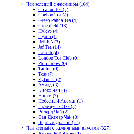
Чай зеленый с жасмином
(164)
Creatlur Tea
(2)
Chelton Tea
(4)
Green Panda Tea
(4)
Greenfield
(13)
Hyleys
(4)
Hyson
(1)
IMPRA
(3)
Jaf Tea
(14)
Lakruti
(4)
London Tea Club
(0)
Plum Snow
(6)
Tarlton
(6)
Tess
(7)
Zylanica
(2)
Ахмад
(3)
Киоко Чай
(4)
Нанси
(7)
Небесный Аромат
(1)
Принцесса Ява
(3)
Ричард Чай
(2)
Сан Дэлмар Чай
(8)
Черный Дракон
(21)
Чай черный с различными вкусами
(327)
Amore de Bohema
(4)