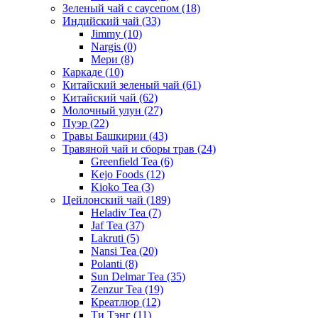
Зеленый чай с саусепом
(18)
Индийский чай
(33)
Jimmy
(10)
Nargis
(0)
Мери
(8)
Каркаде
(10)
Китайский зеленый чай
(61)
Китайский чай
(62)
Молочный улун
(27)
Пуэр
(22)
Травы Башкирии
(43)
Травяной чай и сборы трав
(24)
Greenfield Tea
(6)
Kejo Foods
(12)
Kioko Tea
(3)
Цейлонский чай
(189)
Heladiv Tea
(7)
Jaf Tea
(37)
Lakruti
(5)
Nansi Tea
(20)
Polanti
(8)
Sun Delmar Tea
(35)
Zenzur Tea
(19)
Креатлюр
(12)
Ти Тэнг
(11)