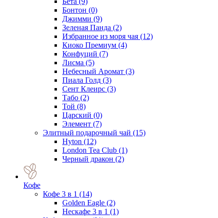
Бета
(9)
Бонтон
(0)
Джимми
(9)
Зеленая Панда
(2)
Избранное из моря чая
(12)
Киоко Премиум
(4)
Конфуций
(7)
Лисма
(5)
Небесный Аромат
(3)
Пиала Голд
(3)
Сент Клеирс
(3)
Табо
(2)
Той
(8)
Царский
(0)
Элемент
(7)
Элитный подарочный чай
(15)
Hyton
(12)
London Tea Club
(1)
Черный дракон
(2)
Кофе
Кофе 3 в 1
(14)
Golden Eagle
(2)
Нескафе 3 в 1
(1)