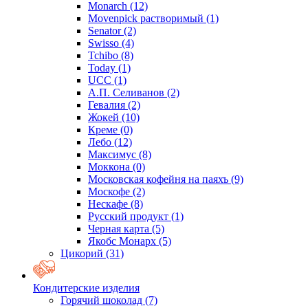
Monarch
(12)
Movenpick растворимый
(1)
Senator
(2)
Swisso
(4)
Tchibo
(8)
Today
(1)
UCC
(1)
А.П. Селиванов
(2)
Гевалия
(2)
Жокей
(10)
Креме
(0)
Лебо
(12)
Максимус
(8)
Моккона
(0)
Московская кофейня на паяхъ
(9)
Москофе
(2)
Нескафе
(8)
Русский продукт
(1)
Черная карта
(5)
Якобс Монарх
(5)
Цикорий
(31)
Кондитерские изделия
Горячий шоколад
(7)