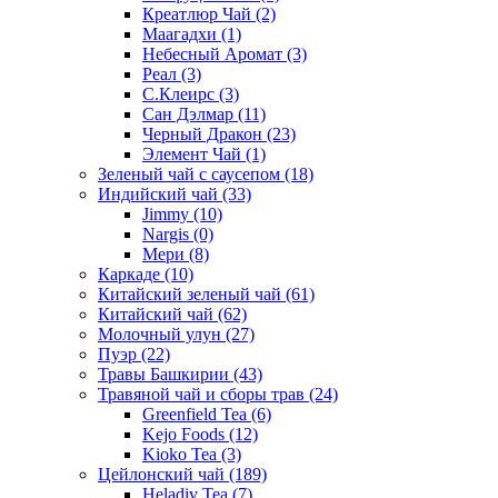
Креатлюр Чай
(2)
Маагадхи
(1)
Небесный Аромат
(3)
Реал
(3)
С.Клеирс
(3)
Сан Дэлмар
(11)
Черный Дракон
(23)
Элемент Чай
(1)
Зеленый чай с саусепом
(18)
Индийский чай
(33)
Jimmy
(10)
Nargis
(0)
Мери
(8)
Каркаде
(10)
Китайский зеленый чай
(61)
Китайский чай
(62)
Молочный улун
(27)
Пуэр
(22)
Травы Башкирии
(43)
Травяной чай и сборы трав
(24)
Greenfield Tea
(6)
Kejo Foods
(12)
Kioko Tea
(3)
Цейлонский чай
(189)
Heladiv Tea
(7)