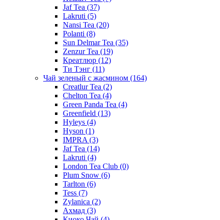
Jaf Tea
(37)
Lakruti
(5)
Nansi Tea
(20)
Polanti
(8)
Sun Delmar Tea
(35)
Zenzur Tea
(19)
Креатлюр
(12)
Ти Тэнг
(11)
Чай зеленый с жасмином
(164)
Creatlur Tea
(2)
Chelton Tea
(4)
Green Panda Tea
(4)
Greenfield
(13)
Hyleys
(4)
Hyson
(1)
IMPRA
(3)
Jaf Tea
(14)
Lakruti
(4)
London Tea Club
(0)
Plum Snow
(6)
Tarlton
(6)
Tess
(7)
Zylanica
(2)
Ахмад
(3)
Киоко Чай
(4)