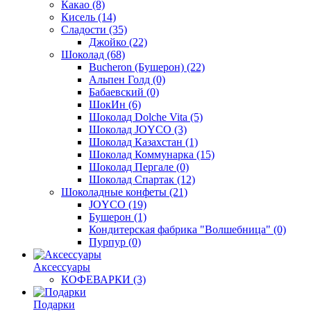
Какао
(8)
Кисель
(14)
Сладости
(35)
Джойко
(22)
Шоколад
(68)
Bucheron (Бушерон)
(22)
Альпен Голд
(0)
Бабаевский
(0)
ШокИн
(6)
Шоколад Dolche Vita
(5)
Шоколад JOYCO
(3)
Шоколад Казахстан
(1)
Шоколад Коммунарка
(15)
Шоколад Пергале
(0)
Шоколад Спартак
(12)
Шоколадные конфеты
(21)
JOYCO
(19)
Бушерон
(1)
Кондитерская фабрика "Волшебница"
(0)
Пурпур
(0)
Аксессуары
КОФЕВАРКИ
(3)
Подарки