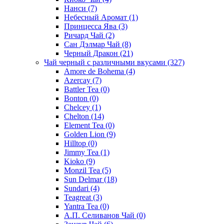
Нанси
(7)
Небесный Аромат
(1)
Принцесса Ява
(3)
Ричард Чай
(2)
Сан Дэлмар Чай
(8)
Черный Дракон
(21)
Чай черный с различными вкусами
(327)
Amore de Bohema
(4)
Azercay
(7)
Battler Tea
(0)
Bonton
(0)
Chelcey
(1)
Chelton
(14)
Element Tea
(0)
Golden Lion
(9)
Hilltop
(0)
Jimmy Tea
(1)
Kioko
(9)
Monzil Tea
(5)
Sun Delmar
(18)
Sundari
(4)
Teagreat
(3)
Yantra Tea
(0)
А.П. Селиванов Чай
(0)