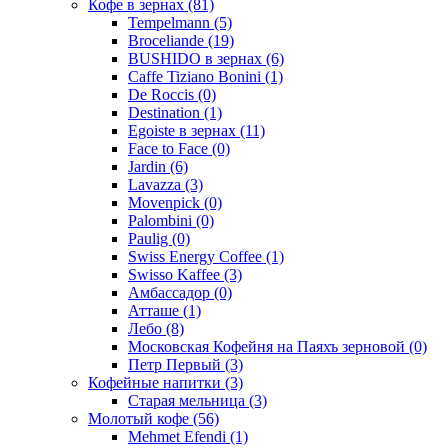
Кофе в зернах
(81)
Tempelmann
(5)
Broceliande
(19)
BUSHIDO в зернах
(6)
Caffe Tiziano Bonini
(1)
De Roccis
(0)
Destination
(1)
Egoiste в зернах
(11)
Face to Face
(0)
Jardin
(6)
Lavazza
(3)
Movenpick
(0)
Palombini
(0)
Paulig
(0)
Swiss Energy Coffee
(1)
Swisso Kaffee
(3)
Амбассадор
(0)
Атташе
(1)
Лебо
(8)
Московская Кофейня на Паяхъ зерновой
(0)
Петр Первый
(3)
Кофейные напитки
(3)
Старая мельница
(3)
Молотый кофе
(56)
Mehmet Efendi
(1)