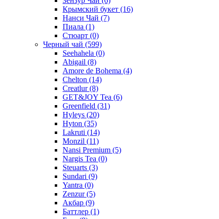
Зензур Чай
(6)
Крымский букет
(16)
Нанси Чай
(7)
Пиала
(1)
Стюарт
(0)
Черный чай
(599)
Seehahela
(0)
Abigail
(8)
Amore de Bohema
(4)
Chelton
(14)
Creatlur
(8)
GET&JOY Tea
(6)
Greenfield
(31)
Hyleys
(20)
Hyton
(35)
Lakruti
(14)
Monzil
(11)
Nansi Premium
(5)
Nargis Tea
(0)
Steuarts
(3)
Sundari
(9)
Yantra
(0)
Zenzur
(5)
Акбар
(9)
Баттлер
(1)