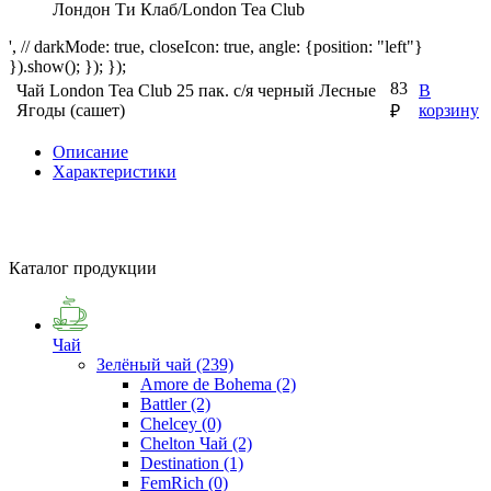
Лондон Ти Клаб/London Tea Club
', // darkMode: true, closeIcon: true, angle: {position: "left"}
}).show(); }); });
83
Чай London Tea Club 25 пак. с/я черный Лесные
В
Ягоды (сашет)
корзину
₽
Описание
Характеристики
Каталог продукции
Чай
Зелёный чай
(239)
Amore de Bohema
(2)
Battler
(2)
Chelcey
(0)
Chelton Чай
(2)
Destination
(1)
FemRich
(0)