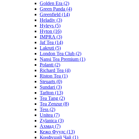
Golden Era
(2)
Green Panda
(4)
Greenfield
(14)
Heladiv
(3)
Hyleys
(5)
Hyton
(16)
IMPRA
(3)
Jaf Tea
(14)
Lakruti
(5)
London Tea Club
(2)
Nansi Tea Premium
(1)
Polanti
(2)
Richard Tea
(4)
Riston Tea
(1)
Steuarts
(0)
Sundari
(3)
Tarlton
(13)
Tea Tang
(2)
Tea Zenzur
(8)
Tess
(2)
Unitea
(7)
Zylanica
(3)
Ахмад
(7)
Кежо Фуудс
(13)
Конфуций Чай
(1)