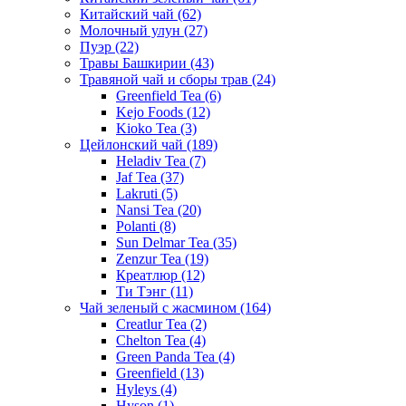
Китайский чай
(62)
Молочный улун
(27)
Пуэр
(22)
Травы Башкирии
(43)
Травяной чай и сборы трав
(24)
Greenfield Tea
(6)
Kejo Foods
(12)
Kioko Tea
(3)
Цейлонский чай
(189)
Heladiv Tea
(7)
Jaf Tea
(37)
Lakruti
(5)
Nansi Tea
(20)
Polanti
(8)
Sun Delmar Tea
(35)
Zenzur Tea
(19)
Креатлюр
(12)
Ти Тэнг
(11)
Чай зеленый с жасмином
(164)
Creatlur Tea
(2)
Chelton Tea
(4)
Green Panda Tea
(4)
Greenfield
(13)
Hyleys
(4)
Hyson
(1)