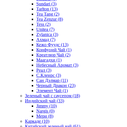
Sundari
(3)
Tarlton
(13)
Tea Tang
(2)
Tea Zenzur
(8)
Tess
(2)
Unitea
(7)
Zylanica
(3)
Ахмад
(7)
Кежо Фуудс
(13)
Конфуций Чай
(1)
Креатлюр Чай
(2)
Маагадхи
(1)
Небесный Аромат
(3)
Реал
(3)
С.Клеирс
(3)
Сан Дэлмар
(11)
Черный Дракон
(23)
Элемент Чай
(1)
Зеленый чай с саусепом
(18)
Индийский чай
(33)
Jimmy
(10)
Nargis
(0)
Мери
(8)
Каркаде
(10)
Китайский зеленый чай
(61)