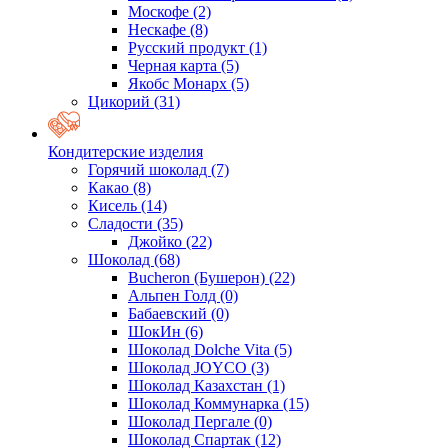
Москофе
(2)
Нескафе
(8)
Русский продукт
(1)
Черная карта
(5)
Якобс Монарх
(5)
Цикорий
(31)
Кондитерские изделия
Горячий шоколад
(7)
Какао
(8)
Кисель
(14)
Сладости
(35)
Джойко
(22)
Шоколад
(68)
Bucheron (Бушерон)
(22)
Альпен Голд
(0)
Бабаевский
(0)
ШокИн
(6)
Шоколад Dolche Vita
(5)
Шоколад JOYCO
(3)
Шоколад Казахстан
(1)
Шоколад Коммунарка
(15)
Шоколад Пергале
(0)
Шоколад Спартак
(12)