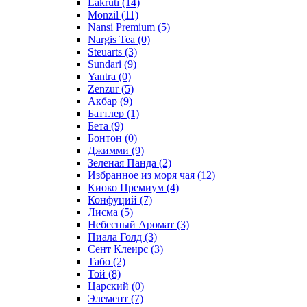
Lakruti
(14)
Monzil
(11)
Nansi Premium
(5)
Nargis Tea
(0)
Steuarts
(3)
Sundari
(9)
Yantra
(0)
Zenzur
(5)
Акбар
(9)
Баттлер
(1)
Бета
(9)
Бонтон
(0)
Джимми
(9)
Зеленая Панда
(2)
Избранное из моря чая
(12)
Киоко Премиум
(4)
Конфуций
(7)
Лисма
(5)
Небесный Аромат
(3)
Пиала Голд
(3)
Сент Клеирс
(3)
Табо
(2)
Той
(8)
Царский
(0)
Элемент
(7)