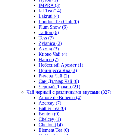
IMPRA
(3)
Jaf Tea
(14)
Lakruti
(4)
London Tea Club
(0)
Plum Snow
(6)
Tarlton
(6)
Tess
(7)
Zylanica
(2)
Ахмад
(3)
Киоко Чай
(4)
Нанси
(7)
Небесный Аромат
(1)
Принцесса Ява
(3)
Ричард Чай
(2)
Сан Дэлмар Чай
(8)
Черный Дракон
(21)
Чай черный с различными вкусами
(327)
Amore de Bohema
(4)
Azercay
(7)
Battler Tea
(0)
Bonton
(0)
Chelcey
(1)
Chelton
(14)
Element Tea
(0)