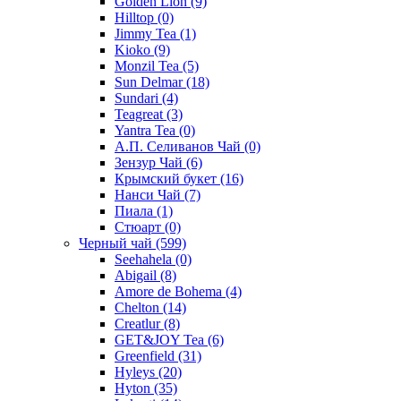
Golden Lion
(9)
Hilltop
(0)
Jimmy Tea
(1)
Kioko
(9)
Monzil Tea
(5)
Sun Delmar
(18)
Sundari
(4)
Teagreat
(3)
Yantra Tea
(0)
А.П. Селиванов Чай
(0)
Зензур Чай
(6)
Крымский букет
(16)
Нанси Чай
(7)
Пиала
(1)
Стюарт
(0)
Черный чай
(599)
Seehahela
(0)
Abigail
(8)
Amore de Bohema
(4)
Chelton
(14)
Creatlur
(8)
GET&JOY Tea
(6)
Greenfield
(31)
Hyleys
(20)
Hyton
(35)