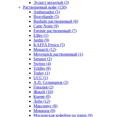
Эгоист молотый
(3)
Растворимый кофе
(150)
Ambassador
(5)
Broceliande
(5)
Bushido растворимый
(6)
Carte Noire
(9)
Egoiste растворимый
(7)
Eilles
(1)
Jardin
(9)
KAFFA Fresco
(5)
Monarch
(12)
Movenpick растворимый
(1)
Senator
(2)
Swisso
(4)
Tchibo
(8)
Today
(1)
UCC
(1)
А.П. Селиванов
(2)
Гевалия
(2)
Жокей
(10)
Креме
(0)
Лебо
(12)
Максимус
(8)
Моккона
(0)
Московская кофейня на паяхъ
(9)