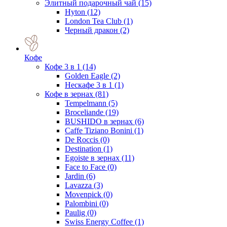
Элитный подарочный чай
(15)
Hyton
(12)
London Tea Club
(1)
Черный дракон
(2)
Кофе
Кофе 3 в 1
(14)
Golden Eagle
(2)
Нескафе 3 в 1
(1)
Кофе в зернах
(81)
Tempelmann
(5)
Broceliande
(19)
BUSHIDO в зернах
(6)
Caffe Tiziano Bonini
(1)
De Roccis
(0)
Destination
(1)
Egoiste в зернах
(11)
Face to Face
(0)
Jardin
(6)
Lavazza
(3)
Movenpick
(0)
Palombini
(0)
Paulig
(0)
Swiss Energy Coffee
(1)