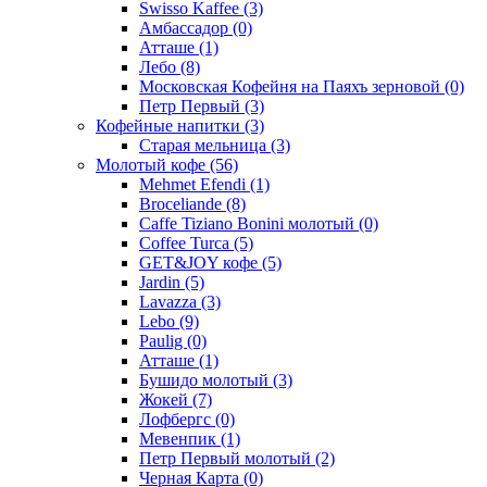
Swisso Kaffee
(3)
Амбассадор
(0)
Атташе
(1)
Лебо
(8)
Московская Кофейня на Паяхъ зерновой
(0)
Петр Первый
(3)
Кофейные напитки
(3)
Старая мельница
(3)
Молотый кофе
(56)
Mehmet Efendi
(1)
Broceliande
(8)
Caffe Tiziano Bonini молотый
(0)
Coffee Turca
(5)
GET&JOY кофе
(5)
Jardin
(5)
Lavazza
(3)
Lebo
(9)
Paulig
(0)
Атташе
(1)
Бушидо молотый
(3)
Жокей
(7)
Лофбергс
(0)
Мевенпик
(1)
Петр Первый молотый
(2)
Черная Карта
(0)