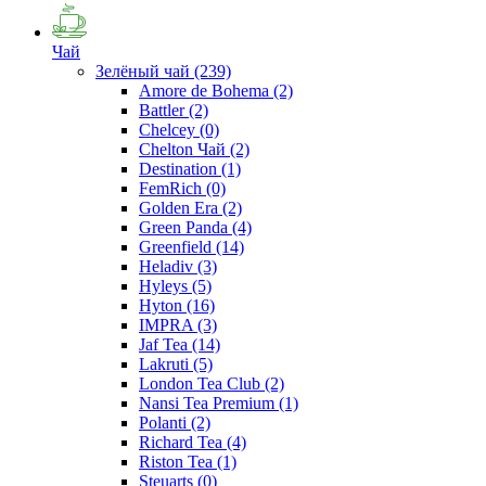
Чай
Зелёный чай
(239)
Amore de Bohema
(2)
Battler
(2)
Chelcey
(0)
Chelton Чай
(2)
Destination
(1)
FemRich
(0)
Golden Era
(2)
Green Panda
(4)
Greenfield
(14)
Heladiv
(3)
Hyleys
(5)
Hyton
(16)
IMPRA
(3)
Jaf Tea
(14)
Lakruti
(5)
London Tea Club
(2)
Nansi Tea Premium
(1)
Polanti
(2)
Richard Tea
(4)
Riston Tea
(1)
Steuarts
(0)