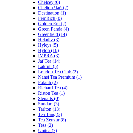
Chelcey
(0)
Chelton Чай
(2)
Destination
(1)
FemRich
(0)
Golden Era
(2)
Green Panda
(4)
Greenfield
(14)
Heladiv
(3)
Hyleys
(5)
Hyton
(16)
IMPRA
(3)
Jaf Tea
(14)
Lakruti
(5)
London Tea Club
(2)
Nansi Tea Premium
(1)
Polanti
(2)
Richard Tea
(4)
Riston Tea
(1)
Steuarts
(0)
Sundari
(3)
Tarlton
(13)
Tea Tang
(2)
Tea Zenzur
(8)
Tess
(2)
Unitea
(7)