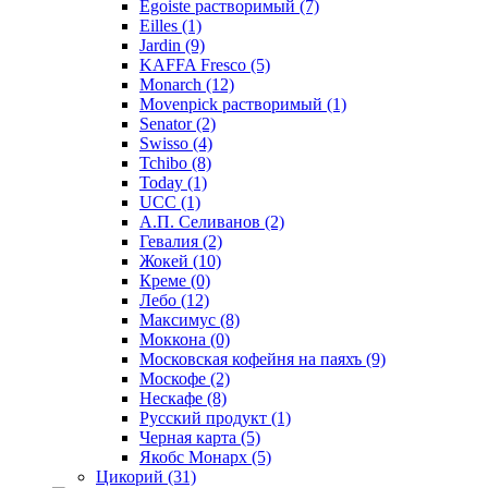
Egoiste растворимый
(7)
Eilles
(1)
Jardin
(9)
KAFFA Fresco
(5)
Monarch
(12)
Movenpick растворимый
(1)
Senator
(2)
Swisso
(4)
Tchibo
(8)
Today
(1)
UCC
(1)
А.П. Селиванов
(2)
Гевалия
(2)
Жокей
(10)
Креме
(0)
Лебо
(12)
Максимус
(8)
Моккона
(0)
Московская кофейня на паяхъ
(9)
Москофе
(2)
Нескафе
(8)
Русский продукт
(1)
Черная карта
(5)
Якобс Монарх
(5)
Цикорий
(31)