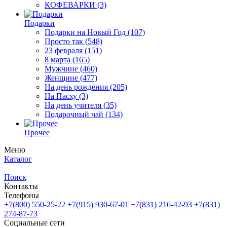
КОФЕВАРКИ
(3)
Подарки
Подарки на Новый Год
(107)
Просто так
(548)
23 февраля
(151)
8 марта
(165)
Мужчине
(460)
Женщине
(477)
На день рождения
(205)
На Пасху
(3)
На день учителя
(35)
Подарочный чай
(134)
Прочее
Меню
Каталог
Поиск
Контакты
Телефоны
+7(800)
550-25-22
+7(915)
930-67-01
+7(831)
216-42-93
+7(831)
274-87-73
Социальные сети