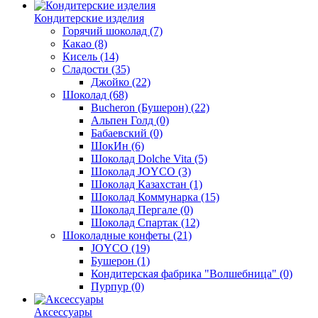
Кондитерские изделия
Горячий шоколад
(7)
Какао
(8)
Кисель
(14)
Сладости
(35)
Джойко
(22)
Шоколад
(68)
Bucheron (Бушерон)
(22)
Альпен Голд
(0)
Бабаевский
(0)
ШокИн
(6)
Шоколад Dolche Vita
(5)
Шоколад JOYCO
(3)
Шоколад Казахстан
(1)
Шоколад Коммунарка
(15)
Шоколад Пергале
(0)
Шоколад Спартак
(12)
Шоколадные конфеты
(21)
JOYCO
(19)
Бушерон
(1)
Кондитерская фабрика "Волшебница"
(0)
Пурпур
(0)
Аксессуары