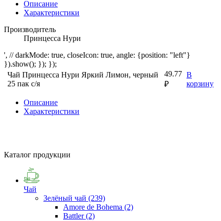
Описание
Характеристики
Производитель
Принцесса Нури
', // darkMode: true, closeIcon: true, angle: {position: "left"}
}).show(); }); });
49.77
Чай Принцесса Нури Яркий Лимон, черный
В
25 пак с/я
корзину
₽
Описание
Характеристики
Каталог продукции
Чай
Зелёный чай
(239)
Amore de Bohema
(2)
Battler
(2)