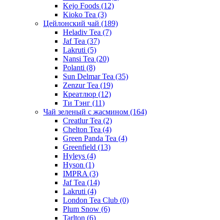
Kejo Foods
(12)
Kioko Tea
(3)
Цейлонский чай
(189)
Heladiv Tea
(7)
Jaf Tea
(37)
Lakruti
(5)
Nansi Tea
(20)
Polanti
(8)
Sun Delmar Tea
(35)
Zenzur Tea
(19)
Креатлюр
(12)
Ти Тэнг
(11)
Чай зеленый с жасмином
(164)
Creatlur Tea
(2)
Chelton Tea
(4)
Green Panda Tea
(4)
Greenfield
(13)
Hyleys
(4)
Hyson
(1)
IMPRA
(3)
Jaf Tea
(14)
Lakruti
(4)
London Tea Club
(0)
Plum Snow
(6)
Tarlton
(6)