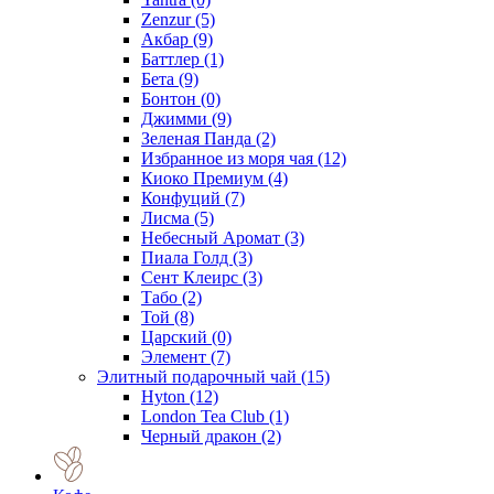
Zenzur
(5)
Акбар
(9)
Баттлер
(1)
Бета
(9)
Бонтон
(0)
Джимми
(9)
Зеленая Панда
(2)
Избранное из моря чая
(12)
Киоко Премиум
(4)
Конфуций
(7)
Лисма
(5)
Небесный Аромат
(3)
Пиала Голд
(3)
Сент Клеирс
(3)
Табо
(2)
Той
(8)
Царский
(0)
Элемент
(7)
Элитный подарочный чай
(15)
Hyton
(12)
London Tea Club
(1)
Черный дракон
(2)