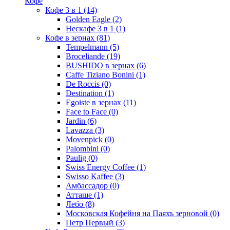
Кофе
Кофе 3 в 1
(14)
Golden Eagle
(2)
Нескафе 3 в 1
(1)
Кофе в зернах
(81)
Tempelmann
(5)
Broceliande
(19)
BUSHIDO в зернах
(6)
Caffe Tiziano Bonini
(1)
De Roccis
(0)
Destination
(1)
Egoiste в зернах
(11)
Face to Face
(0)
Jardin
(6)
Lavazza
(3)
Movenpick
(0)
Palombini
(0)
Paulig
(0)
Swiss Energy Coffee
(1)
Swisso Kaffee
(3)
Амбассадор
(0)
Атташе
(1)
Лебо
(8)
Московская Кофейня на Паяхъ зерновой
(0)
Петр Первый
(3)