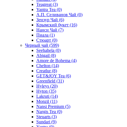
Teagreat
(3)
Yantra Tea
(0)
А.П. Селиванов Чай
(0)
Зензур Чай
(6)
Крымский букет
(16)
Нанси Чай
(7)
Пиала
(1)
Стюарт
(0)
Черный чай
(599)
Seehahela
(0)
Abigail
(8)
Amore de Bohema
(4)
Chelton
(14)
Creatlur
(8)
GET&JOY Tea
(6)
Greenfield
(31)
Hyleys
(20)
Hyton
(35)
Lakruti
(14)
Monzil
(11)
Nansi Premium
(5)
Nargis Tea
(0)
Steuarts
(3)
Sundari
(9)
Yantra
(0)