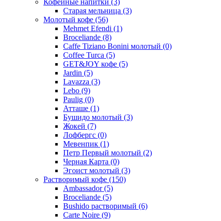
Кофейные напитки
(3)
Старая мельница
(3)
Молотый кофе
(56)
Mehmet Efendi
(1)
Broceliande
(8)
Caffe Tiziano Bonini молотый
(0)
Coffee Turca
(5)
GET&JOY кофе
(5)
Jardin
(5)
Lavazza
(3)
Lebo
(9)
Paulig
(0)
Атташе
(1)
Бушидо молотый
(3)
Жокей
(7)
Лофбергс
(0)
Мевенпик
(1)
Петр Первый молотый
(2)
Черная Карта
(0)
Эгоист молотый
(3)
Растворимый кофе
(150)
Ambassador
(5)
Broceliande
(5)
Bushido растворимый
(6)
Carte Noire
(9)