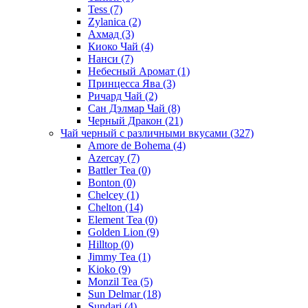
Tess
(7)
Zylanica
(2)
Ахмад
(3)
Киоко Чай
(4)
Нанси
(7)
Небесный Аромат
(1)
Принцесса Ява
(3)
Ричард Чай
(2)
Сан Дэлмар Чай
(8)
Черный Дракон
(21)
Чай черный с различными вкусами
(327)
Amore de Bohema
(4)
Azercay
(7)
Battler Tea
(0)
Bonton
(0)
Chelcey
(1)
Chelton
(14)
Element Tea
(0)
Golden Lion
(9)
Hilltop
(0)
Jimmy Tea
(1)
Kioko
(9)
Monzil Tea
(5)
Sun Delmar
(18)
Sundari
(4)