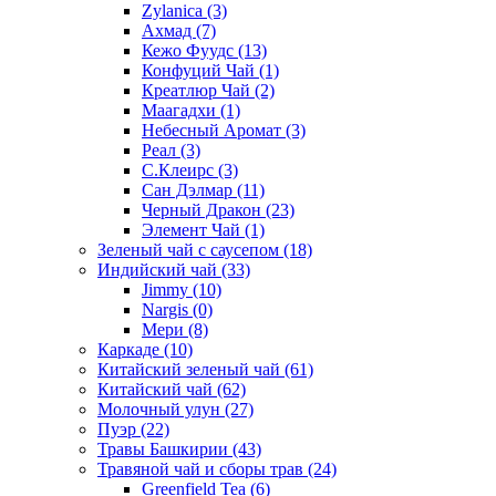
Zylanica
(3)
Ахмад
(7)
Кежо Фуудс
(13)
Конфуций Чай
(1)
Креатлюр Чай
(2)
Маагадхи
(1)
Небесный Аромат
(3)
Реал
(3)
С.Клеирс
(3)
Сан Дэлмар
(11)
Черный Дракон
(23)
Элемент Чай
(1)
Зеленый чай с саусепом
(18)
Индийский чай
(33)
Jimmy
(10)
Nargis
(0)
Мери
(8)
Каркаде
(10)
Китайский зеленый чай
(61)
Китайский чай
(62)
Молочный улун
(27)
Пуэр
(22)
Травы Башкирии
(43)
Травяной чай и сборы трав
(24)
Greenfield Tea
(6)