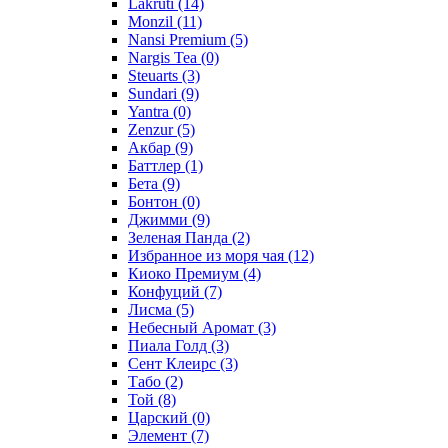
Lakruti
(14)
Monzil
(11)
Nansi Premium
(5)
Nargis Tea
(0)
Steuarts
(3)
Sundari
(9)
Yantra
(0)
Zenzur
(5)
Акбар
(9)
Баттлер
(1)
Бета
(9)
Бонтон
(0)
Джимми
(9)
Зеленая Панда
(2)
Избранное из моря чая
(12)
Киоко Премиум
(4)
Конфуций
(7)
Лисма
(5)
Небесный Аромат
(3)
Пиала Голд
(3)
Сент Клеирс
(3)
Табо
(2)
Той
(8)
Царский
(0)
Элемент
(7)