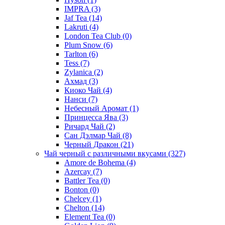
IMPRA
(3)
Jaf Tea
(14)
Lakruti
(4)
London Tea Club
(0)
Plum Snow
(6)
Tarlton
(6)
Tess
(7)
Zylanica
(2)
Ахмад
(3)
Киоко Чай
(4)
Нанси
(7)
Небесный Аромат
(1)
Принцесса Ява
(3)
Ричард Чай
(2)
Сан Дэлмар Чай
(8)
Черный Дракон
(21)
Чай черный с различными вкусами
(327)
Amore de Bohema
(4)
Azercay
(7)
Battler Tea
(0)
Bonton
(0)
Chelcey
(1)
Chelton
(14)
Element Tea
(0)