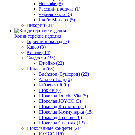
Нескафе
(8)
Русский продукт
(1)
Черная карта
(5)
Якобс Монарх
(5)
Цикорий
(31)
Кондитерские изделия
Горячий шоколад
(7)
Какао
(8)
Кисель
(14)
Сладости
(35)
Джойко
(22)
Шоколад
(68)
Bucheron (Бушерон)
(22)
Альпен Голд
(0)
Бабаевский
(0)
ШокИн
(6)
Шоколад Dolche Vita
(5)
Шоколад JOYCO
(3)
Шоколад Казахстан
(1)
Шоколад Коммунарка
(15)
Шоколад Пергале
(0)
Шоколад Спартак
(12)
Шоколадные конфеты
(21)
JOYCO
(19)