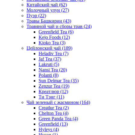
Китайский чай
(62)
Молочный улун
(27)
Пуэр
(22)
Травы Башкирии
(43)
Травяной чай и сборы трав
(24)
Greenfield Tea
(6)
Kejo Foods
(12)
Kioko Tea
(3)
Цейлонский чай
(189)
Heladiv Tea
(7)
Jaf Tea
(37)
Lakruti
(5)
Nansi Tea
(20)
Polanti
(8)
Sun Delmar Tea
(35)
Zenzur Tea
(19)
Креатлюр
(12)
Ти Тэнг
(11)
Чай зеленый с жасмином
(164)
Creatlur Tea
(2)
Chelton Tea
(4)
Green Panda Tea
(4)
Greenfield
(13)
Hyleys
(4)
Hyson
(1)