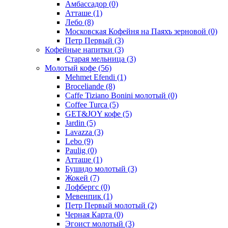
Амбассадор
(0)
Атташе
(1)
Лебо
(8)
Московская Кофейня на Паяхъ зерновой
(0)
Петр Первый
(3)
Кофейные напитки
(3)
Старая мельница
(3)
Молотый кофе
(56)
Mehmet Efendi
(1)
Broceliande
(8)
Caffe Tiziano Bonini молотый
(0)
Coffee Turca
(5)
GET&JOY кофе
(5)
Jardin
(5)
Lavazza
(3)
Lebo
(9)
Paulig
(0)
Атташе
(1)
Бушидо молотый
(3)
Жокей
(7)
Лофбергс
(0)
Мевенпик
(1)
Петр Первый молотый
(2)
Черная Карта
(0)
Эгоист молотый
(3)