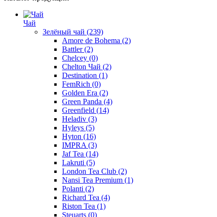
Чай
Зелёный чай
(239)
Amore de Bohema
(2)
Battler
(2)
Chelcey
(0)
Chelton Чай
(2)
Destination
(1)
FemRich
(0)
Golden Era
(2)
Green Panda
(4)
Greenfield
(14)
Heladiv
(3)
Hyleys
(5)
Hyton
(16)
IMPRA
(3)
Jaf Tea
(14)
Lakruti
(5)
London Tea Club
(2)
Nansi Tea Premium
(1)
Polanti
(2)
Richard Tea
(4)
Riston Tea
(1)
Steuarts
(0)