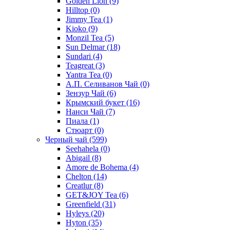
Golden Lion
(9)
Hilltop
(0)
Jimmy Tea
(1)
Kioko
(9)
Monzil Tea
(5)
Sun Delmar
(18)
Sundari
(4)
Teagreat
(3)
Yantra Tea
(0)
А.П. Селиванов Чай
(0)
Зензур Чай
(6)
Крымский букет
(16)
Нанси Чай
(7)
Пиала
(1)
Стюарт
(0)
Черный чай
(599)
Seehahela
(0)
Abigail
(8)
Amore de Bohema
(4)
Chelton
(14)
Creatlur
(8)
GET&JOY Tea
(6)
Greenfield
(31)
Hyleys
(20)
Hyton
(35)