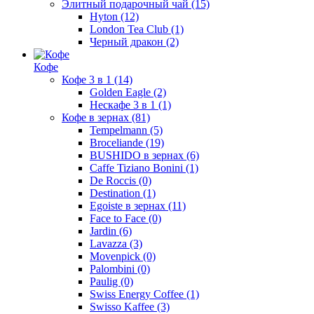
Элитный подарочный чай
(15)
Hyton
(12)
London Tea Club
(1)
Черный дракон
(2)
Кофе
Кофе 3 в 1
(14)
Golden Eagle
(2)
Нескафе 3 в 1
(1)
Кофе в зернах
(81)
Tempelmann
(5)
Broceliande
(19)
BUSHIDO в зернах
(6)
Caffe Tiziano Bonini
(1)
De Roccis
(0)
Destination
(1)
Egoiste в зернах
(11)
Face to Face
(0)
Jardin
(6)
Lavazza
(3)
Movenpick
(0)
Palombini
(0)
Paulig
(0)
Swiss Energy Coffee
(1)
Swisso Kaffee
(3)