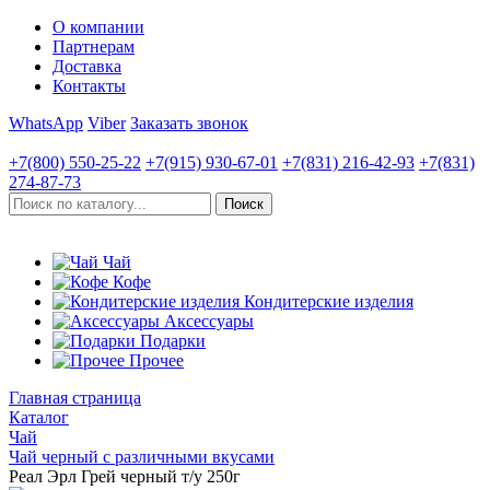
О компании
Партнерам
Доставка
Контакты
WhatsApp
Viber
Заказать звонок
+7(800)
550-25-22
+7(915)
930-67-01
+7(831)
216-42-93
+7(831)
274-87-73
Чай
Кофе
Кондитерские изделия
Аксессуары
Подарки
Прочее
Главная страница
Каталог
Чай
Чай черный с различными вкусами
Реал Эрл Грей черный т/у 250г