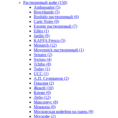
Растворимый кофе
(150)
Ambassador
(5)
Broceliande
(5)
Bushido растворимый
(6)
Carte Noire
(9)
Egoiste растворимый
(7)
Eilles
(1)
Jardin
(9)
KAFFA Fresco
(5)
Monarch
(12)
Movenpick растворимый
(1)
Senator
(2)
Swisso
(4)
Tchibo
(8)
Today
(1)
UCC
(1)
А.П. Селиванов
(2)
Гевалия
(2)
Жокей
(10)
Креме
(0)
Лебо
(12)
Максимус
(8)
Моккона
(0)
Московская кофейня на паяхъ
(9)
Москофе
(2)