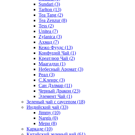
Sundari
(3)
Tarlton
(13)
Tea Tang
(2)
Tea Zenzur
(8)
Tess
(2)
Unitea
(7)
Zylanica
(3)
Ахмад
(7)
Кежо Фуудс
(13)
Конфуций Чай
(1)
Креатлюр Чай
(2)
Маагадхи
(1)
Небесный Аромат
(3)
Реал
(3)
С.Клеирс
(3)
Сан Дэлмар
(11)
Черный Дракон
(23)
Элемент Чай
(1)
Зеленый чай с саусепом
(18)
Индийский чай
(33)
Jimmy
(10)
Nargis
(0)
Мери
(8)
Каркаде
(10)
Китайский зеленый чай
(61)