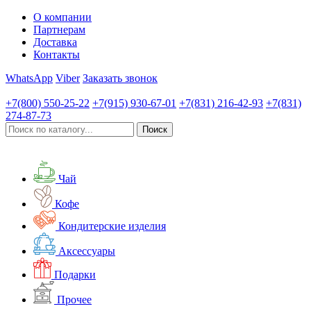
О компании
Партнерам
Доставка
Контакты
WhatsApp
Viber
Заказать звонок
+7(800)
550-25-22
+7(915)
930-67-01
+7(831)
216-42-93
+7(831)
274-87-73
Чай
Кофе
Кондитерские изделия
Аксессуары
Подарки
Прочее