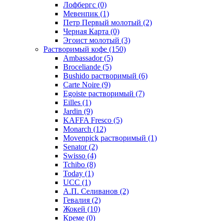
Лофбергс
(0)
Мевенпик
(1)
Петр Первый молотый
(2)
Черная Карта
(0)
Эгоист молотый
(3)
Растворимый кофе
(150)
Ambassador
(5)
Broceliande
(5)
Bushido растворимый
(6)
Carte Noire
(9)
Egoiste растворимый
(7)
Eilles
(1)
Jardin
(9)
KAFFA Fresco
(5)
Monarch
(12)
Movenpick растворимый
(1)
Senator
(2)
Swisso
(4)
Tchibo
(8)
Today
(1)
UCC
(1)
А.П. Селиванов
(2)
Гевалия
(2)
Жокей
(10)
Креме
(0)