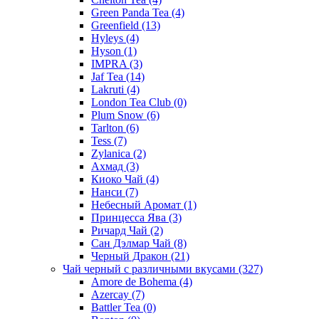
Green Panda Tea
(4)
Greenfield
(13)
Hyleys
(4)
Hyson
(1)
IMPRA
(3)
Jaf Tea
(14)
Lakruti
(4)
London Tea Club
(0)
Plum Snow
(6)
Tarlton
(6)
Tess
(7)
Zylanica
(2)
Ахмад
(3)
Киоко Чай
(4)
Нанси
(7)
Небесный Аромат
(1)
Принцесса Ява
(3)
Ричард Чай
(2)
Сан Дэлмар Чай
(8)
Черный Дракон
(21)
Чай черный с различными вкусами
(327)
Amore de Bohema
(4)
Azercay
(7)
Battler Tea
(0)