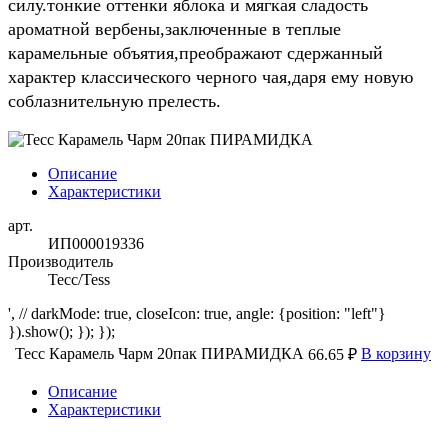
силу.тонкие оттенки яблока и мягкая сладость
ароматной вербены,заключенные в теплые
карамельные объятия,преображают сдержанный
характер классического черного чая,даря ему новую
соблазнительную прелесть.
Описание
Характеристики
арт.
ИП000019336
Производитель
Тесс/Tess
', // darkMode: true, closeIcon: true, angle: {position: "left"}
}).show(); }); });
Тесс Карамель Чарм 20пак ПИРАМИДКА
В корзину
66.65 ₽
Описание
Характеристики