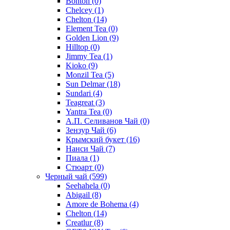
Bonton
(0)
Chelcey
(1)
Chelton
(14)
Element Tea
(0)
Golden Lion
(9)
Hilltop
(0)
Jimmy Tea
(1)
Kioko
(9)
Monzil Tea
(5)
Sun Delmar
(18)
Sundari
(4)
Teagreat
(3)
Yantra Tea
(0)
А.П. Селиванов Чай
(0)
Зензур Чай
(6)
Крымский букет
(16)
Нанси Чай
(7)
Пиала
(1)
Стюарт
(0)
Черный чай
(599)
Seehahela
(0)
Abigail
(8)
Amore de Bohema
(4)
Chelton
(14)
Creatlur
(8)