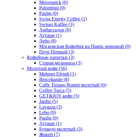
Movenpick
(0)
Palombini
(0)
Paulig
(0)
Swiss Energy Coffee
(1)
Swisso Kaffee
(3)
Амбассадор
(0)
Атташе
(1)
Лебо
(8)
Московская Кофейня на Паяхъ зерновой
(0)
Петр Первый
(3)
Кофейные напитки
(3)
Старая мельница
(3)
Молотый кофе
(56)
Mehmet Efendi
(1)
Broceliande
(8)
Caffe Tiziano Bonini молотый
(0)
Coffee Turca
(5)
GET&JOY кофе
(5)
Jardin
(5)
Lavazza
(3)
Lebo
(9)
Paulig
(0)
Атташе
(1)
Бушидо молотый
(3)
Жокей
(7)