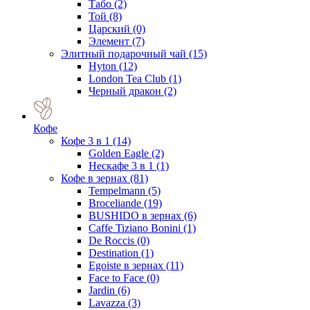
Табо
(2)
Той
(8)
Царский
(0)
Элемент
(7)
Элитный подарочный чай
(15)
Hyton
(12)
London Tea Club
(1)
Черный дракон
(2)
Кофе
Кофе 3 в 1
(14)
Golden Eagle
(2)
Нескафе 3 в 1
(1)
Кофе в зернах
(81)
Tempelmann
(5)
Broceliande
(19)
BUSHIDO в зернах
(6)
Caffe Tiziano Bonini
(1)
De Roccis
(0)
Destination
(1)
Egoiste в зернах
(11)
Face to Face
(0)
Jardin
(6)
Lavazza
(3)