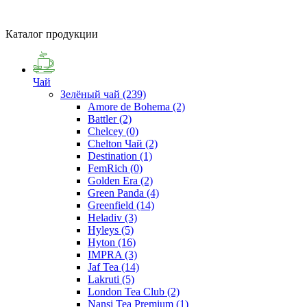
Каталог продукции
Чай
Зелёный чай
(239)
Amore de Bohema
(2)
Battler
(2)
Chelcey
(0)
Chelton Чай
(2)
Destination
(1)
FemRich
(0)
Golden Era
(2)
Green Panda
(4)
Greenfield
(14)
Heladiv
(3)
Hyleys
(5)
Hyton
(16)
IMPRA
(3)
Jaf Tea
(14)
Lakruti
(5)
London Tea Club
(2)
Nansi Tea Premium
(1)