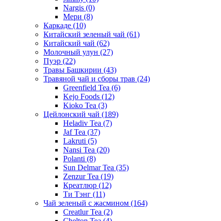
Nargis
(0)
Мери
(8)
Каркаде
(10)
Китайский зеленый чай
(61)
Китайский чай
(62)
Молочный улун
(27)
Пуэр
(22)
Травы Башкирии
(43)
Травяной чай и сборы трав
(24)
Greenfield Tea
(6)
Kejo Foods
(12)
Kioko Tea
(3)
Цейлонский чай
(189)
Heladiv Tea
(7)
Jaf Tea
(37)
Lakruti
(5)
Nansi Tea
(20)
Polanti
(8)
Sun Delmar Tea
(35)
Zenzur Tea
(19)
Креатлюр
(12)
Ти Тэнг
(11)
Чай зеленый с жасмином
(164)
Creatlur Tea
(2)
Chelton Tea
(4)