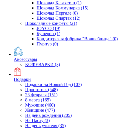
Шоколад Казахстан
(1)
Шоколад Коммунарка
(15)
Шоколад Пергале
(0)
Шоколад Спартак
(12)
Шоколадные конфеты
(21)
JOYCO
(19)
Бушерон
(1)
Кондитерская фабрика "Волшебница"
(0)
Пурпур
(0)
Аксессуары
КОФЕВАРКИ
(3)
Подарки
Подарки на Новый Год
(107)
Просто так
(548)
23 февраля
(151)
8 марта
(165)
Мужчине
(460)
Женщине
(477)
На день рождения
(205)
На Пасху
(3)
На день учителя
(35)