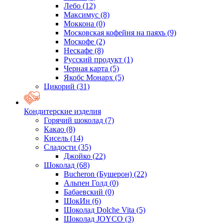
Лебо
(12)
Максимус
(8)
Моккона
(0)
Московская кофейня на паяхъ
(9)
Москофе
(2)
Нескафе
(8)
Русский продукт
(1)
Черная карта
(5)
Якобс Монарх
(5)
Цикорий
(31)
Кондитерские изделия
Горячий шоколад
(7)
Какао
(8)
Кисель
(14)
Сладости
(35)
Джойко
(22)
Шоколад
(68)
Bucheron (Бушерон)
(22)
Альпен Голд
(0)
Бабаевский
(0)
ШокИн
(6)
Шоколад Dolche Vita
(5)
Шоколад JOYCO
(3)