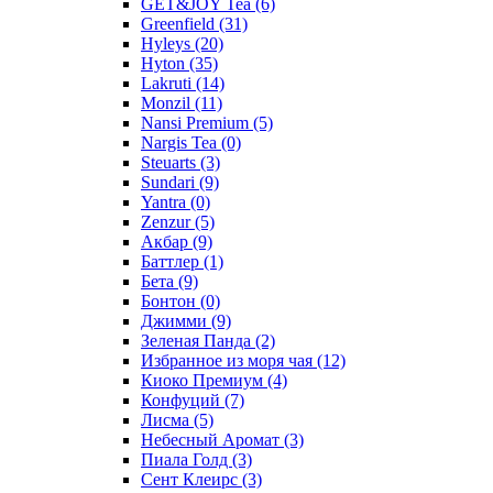
GET&JOY Tea
(6)
Greenfield
(31)
Hyleys
(20)
Hyton
(35)
Lakruti
(14)
Monzil
(11)
Nansi Premium
(5)
Nargis Tea
(0)
Steuarts
(3)
Sundari
(9)
Yantra
(0)
Zenzur
(5)
Акбар
(9)
Баттлер
(1)
Бета
(9)
Бонтон
(0)
Джимми
(9)
Зеленая Панда
(2)
Избранное из моря чая
(12)
Киоко Премиум
(4)
Конфуций
(7)
Лисма
(5)
Небесный Аромат
(3)
Пиала Голд
(3)
Сент Клеирс
(3)