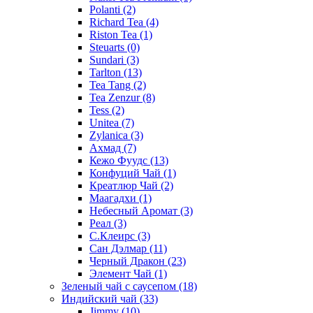
Polanti
(2)
Richard Tea
(4)
Riston Tea
(1)
Steuarts
(0)
Sundari
(3)
Tarlton
(13)
Tea Tang
(2)
Tea Zenzur
(8)
Tess
(2)
Unitea
(7)
Zylanica
(3)
Ахмад
(7)
Кежо Фуудс
(13)
Конфуций Чай
(1)
Креатлюр Чай
(2)
Маагадхи
(1)
Небесный Аромат
(3)
Реал
(3)
С.Клеирс
(3)
Сан Дэлмар
(11)
Черный Дракон
(23)
Элемент Чай
(1)
Зеленый чай с саусепом
(18)
Индийский чай
(33)
Jimmy
(10)