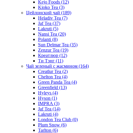
Kejo Foods
(12)
Kioko Tea
(3)
Цейлонский чай
(189)
Heladiv Tea
(7)
Jaf Tea
(37)
Lakruti
(5)
Nansi Tea
(20)
Polanti
(8)
Sun Delmar Tea
(35)
Zenzur Tea
(19)
Креатлюр
(12)
Ти Тэнг
(11)
Чай зеленый с жасмином
(164)
Creatlur Tea
(2)
Chelton Tea
(4)
Green Panda Tea
(4)
Greenfield
(13)
Hyleys
(4)
Hyson
(1)
IMPRA
(3)
Jaf Tea
(14)
Lakruti
(4)
London Tea Club
(0)
Plum Snow
(6)
Tarlton
(6)