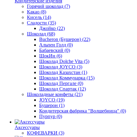
Кондитерские изделия
Горячий шоколад
(7)
Какао
(8)
Кисель
(14)
Сладости
(35)
Джойко
(22)
Шоколад
(68)
Bucheron (Бушерон)
(22)
Альпен Голд
(0)
Бабаевский
(0)
ШокИн
(6)
Шоколад Dolche Vita
(5)
Шоколад JOYCO
(3)
Шоколад Казахстан
(1)
Шоколад Коммунарка
(15)
Шоколад Пергале
(0)
Шоколад Спартак
(12)
Шоколадные конфеты
(21)
JOYCO
(19)
Бушерон
(1)
Кондитерская фабрика "Волшебница"
(0)
Пурпур
(0)
Аксессуары
КОФЕВАРКИ
(3)