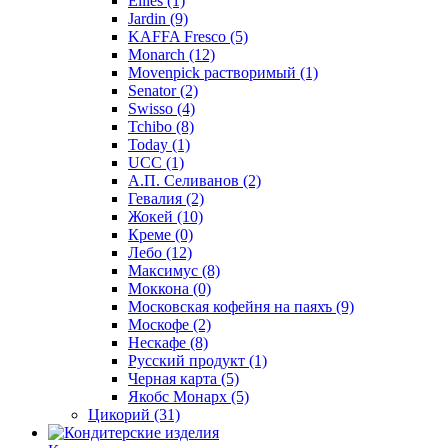
Eilles
(1)
Jardin
(9)
KAFFA Fresco
(5)
Monarch
(12)
Movenpick растворимый
(1)
Senator
(2)
Swisso
(4)
Tchibo
(8)
Today
(1)
UCC
(1)
А.П. Селиванов
(2)
Гевалия
(2)
Жокей
(10)
Креме
(0)
Лебо
(12)
Максимус
(8)
Моккона
(0)
Московская кофейня на паяхъ
(9)
Москофе
(2)
Нескафе
(8)
Русский продукт
(1)
Черная карта
(5)
Якобс Монарх
(5)
Цикорий
(31)