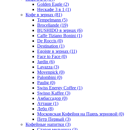
Golden Eagle
(2)
Нескафе 3 в 1
(1)
Кофе в зернах
(81)
Tempelmann
(5)
Broceliande
(19)
BUSHIDO в зернах
(6)
Caffe Tiziano Bonini
(1)
De Roccis
(0)
Destination
(1)
Egoiste в зернах
(11)
Face to Face
(0)
Jardin
(6)
Lavazza
(3)
Movenpick
(0)
Palombini
(0)
Paulig
(0)
Swiss Energy Coffee
(1)
Swisso Kaffee
(3)
Амбассадор
(0)
Атташе
(1)
Лебо
(8)
Московская Кофейня на Паяхъ зерновой
(0)
Петр Первый
(3)
Кофейные напитки
(3)
Старая мельница
(3)