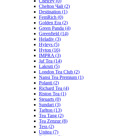
Chelcey
(0)
Chelton Чай
(2)
Destination
(1)
FemRich
(0)
Golden Era
(2)
Green Panda
(4)
Greenfield
(14)
Heladiv
(3)
Hyleys
(5)
Hyton
(16)
IMPRA
(3)
Jaf Tea
(14)
Lakruti
(5)
London Tea Club
(2)
Nansi Tea Premium
(1)
Polanti
(2)
Richard Tea
(4)
Riston Tea
(1)
Steuarts
(0)
Sundari
(3)
Tarlton
(13)
Tea Tang
(2)
Tea Zenzur
(8)
Tess
(2)
Unitea
(7)