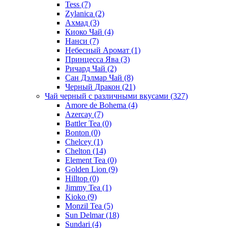
Tess
(7)
Zylanica
(2)
Ахмад
(3)
Киоко Чай
(4)
Нанси
(7)
Небесный Аромат
(1)
Принцесса Ява
(3)
Ричард Чай
(2)
Сан Дэлмар Чай
(8)
Черный Дракон
(21)
Чай черный с различными вкусами
(327)
Amore de Bohema
(4)
Azercay
(7)
Battler Tea
(0)
Bonton
(0)
Chelcey
(1)
Chelton
(14)
Element Tea
(0)
Golden Lion
(9)
Hilltop
(0)
Jimmy Tea
(1)
Kioko
(9)
Monzil Tea
(5)
Sun Delmar
(18)
Sundari
(4)