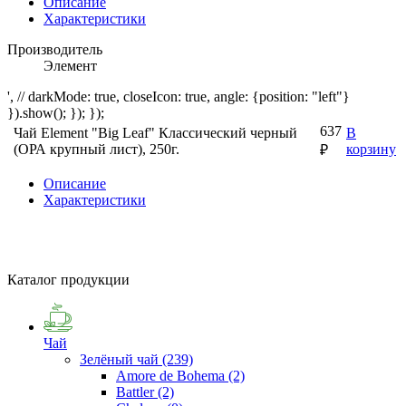
Описание
Характеристики
Производитель
Элемент
', // darkMode: true, closeIcon: true, angle: {position: "left"}
}).show(); }); });
637
Чай Element "Big Leaf" Классический черный
В
(ОРА крупный лист), 250г.
корзину
₽
Описание
Характеристики
Каталог продукции
Чай
Зелёный чай
(239)
Amore de Bohema
(2)
Battler
(2)