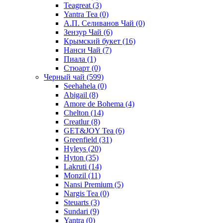
Teagreat
(3)
Yantra Tea
(0)
А.П. Селиванов Чай
(0)
Зензур Чай
(6)
Крымский букет
(16)
Нанси Чай
(7)
Пиала
(1)
Стюарт
(0)
Черный чай
(599)
Seehahela
(0)
Abigail
(8)
Amore de Bohema
(4)
Chelton
(14)
Creatlur
(8)
GET&JOY Tea
(6)
Greenfield
(31)
Hyleys
(20)
Hyton
(35)
Lakruti
(14)
Monzil
(11)
Nansi Premium
(5)
Nargis Tea
(0)
Steuarts
(3)
Sundari
(9)
Yantra
(0)