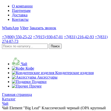
О компании
Партнерам
Доставка
Контакты
WhatsApp
Viber
Заказать звонок
+7(800)
550-25-22
+7(915)
930-67-01
+7(831)
216-42-93
+7(831)
274-87-73
Чай
Кофе
Кондитерские изделия
Аксессуары
Подарки
Прочее
Главная страница
Каталог
Чай
Чай Element "Big Leaf" Классический черный (ОРА крупный