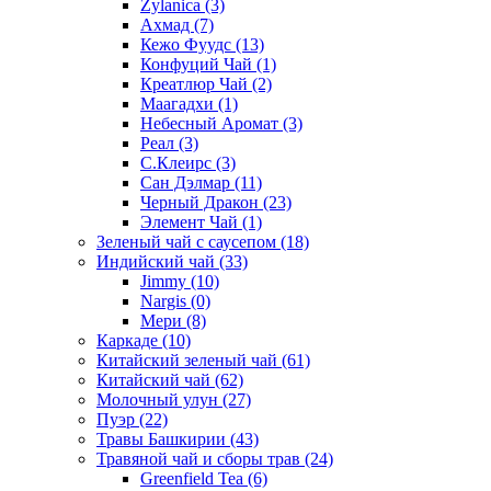
Zylanica
(3)
Ахмад
(7)
Кежо Фуудс
(13)
Конфуций Чай
(1)
Креатлюр Чай
(2)
Маагадхи
(1)
Небесный Аромат
(3)
Реал
(3)
С.Клеирс
(3)
Сан Дэлмар
(11)
Черный Дракон
(23)
Элемент Чай
(1)
Зеленый чай с саусепом
(18)
Индийский чай
(33)
Jimmy
(10)
Nargis
(0)
Мери
(8)
Каркаде
(10)
Китайский зеленый чай
(61)
Китайский чай
(62)
Молочный улун
(27)
Пуэр
(22)
Травы Башкирии
(43)
Травяной чай и сборы трав
(24)
Greenfield Tea
(6)