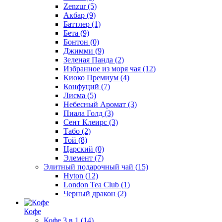
Zenzur
(5)
Акбар
(9)
Баттлер
(1)
Бета
(9)
Бонтон
(0)
Джимми
(9)
Зеленая Панда
(2)
Избранное из моря чая
(12)
Киоко Премиум
(4)
Конфуций
(7)
Лисма
(5)
Небесный Аромат
(3)
Пиала Голд
(3)
Сент Клеирс
(3)
Табо
(2)
Той
(8)
Царский
(0)
Элемент
(7)
Элитный подарочный чай
(15)
Hyton
(12)
London Tea Club
(1)
Черный дракон
(2)
Кофе
Кофе 3 в 1
(14)