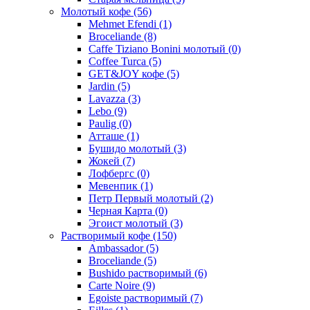
Молотый кофе
(56)
Mehmet Efendi
(1)
Broceliande
(8)
Caffe Tiziano Bonini молотый
(0)
Coffee Turca
(5)
GET&JOY кофе
(5)
Jardin
(5)
Lavazza
(3)
Lebo
(9)
Paulig
(0)
Атташе
(1)
Бушидо молотый
(3)
Жокей
(7)
Лофбергс
(0)
Мевенпик
(1)
Петр Первый молотый
(2)
Черная Карта
(0)
Эгоист молотый
(3)
Растворимый кофе
(150)
Ambassador
(5)
Broceliande
(5)
Bushido растворимый
(6)
Carte Noire
(9)
Egoiste растворимый
(7)