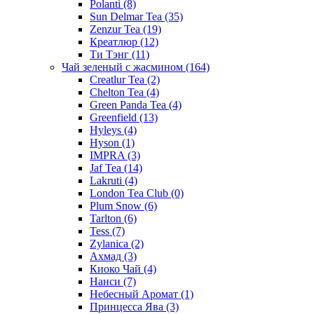
Polanti
(8)
Sun Delmar Tea
(35)
Zenzur Tea
(19)
Креатлюр
(12)
Ти Тэнг
(11)
Чай зеленый с жасмином
(164)
Creatlur Tea
(2)
Chelton Tea
(4)
Green Panda Tea
(4)
Greenfield
(13)
Hyleys
(4)
Hyson
(1)
IMPRA
(3)
Jaf Tea
(14)
Lakruti
(4)
London Tea Club
(0)
Plum Snow
(6)
Tarlton
(6)
Tess
(7)
Zylanica
(2)
Ахмад
(3)
Киоко Чай
(4)
Нанси
(7)
Небесный Аромат
(1)
Принцесса Ява
(3)