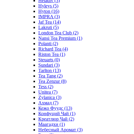
Heladiv
(3)
Hyleys
(5)
Hyton
(16)
IMPRA
(3)
Jaf Tea
(14)
Lakruti
(5)
London Tea Club
(2)
Nansi Tea Premium
(1)
Polanti
(2)
Richard Tea
(4)
Riston Tea
(1)
Steuarts
(0)
Sundari
(3)
Tarlton
(13)
Tea Tang
(2)
Tea Zenzur
(8)
Tess
(2)
Unitea
(7)
Zylanica
(3)
Ахмад
(7)
Кежо Фуудс
(13)
Конфуций Чай
(1)
Креатлюр Чай
(2)
Маагадхи
(1)
Небесный Аромат
(3)