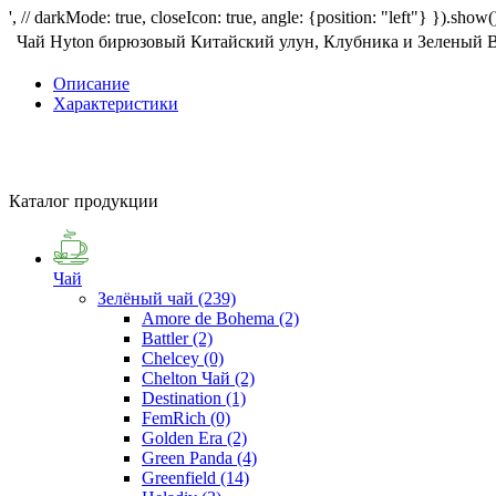
', // darkMode: true, closeIcon: true, angle: {position: "left"} }).show()
Чай Hyton бирюзовый Китайский улун, Клубника и Зеленый Ви
Описание
Характеристики
Каталог продукции
Чай
Зелёный чай
(239)
Amore de Bohema
(2)
Battler
(2)
Chelcey
(0)
Chelton Чай
(2)
Destination
(1)
FemRich
(0)
Golden Era
(2)
Green Panda
(4)
Greenfield
(14)