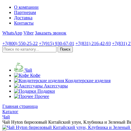
О компании
Партнерам
Доставка
Контакты
WhatsApp
Viber
Заказать звонок
+7(800)
550-25-22
+7(915)
930-67-01
+7(831)
216-42-93
+7(831)
2
Чай
Кофе
Кондитерские изделия
Аксессуары
Подарки
Прочее
Главная страница
Каталог
Чай
Чай Hyton бирюзовый Китайский улун, Клубника и Зеленый Вин