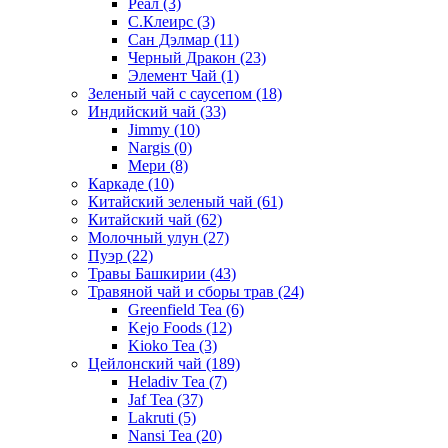
Реал
(3)
С.Клеирс
(3)
Сан Дэлмар
(11)
Черный Дракон
(23)
Элемент Чай
(1)
Зеленый чай с саусепом
(18)
Индийский чай
(33)
Jimmy
(10)
Nargis
(0)
Мери
(8)
Каркаде
(10)
Китайский зеленый чай
(61)
Китайский чай
(62)
Молочный улун
(27)
Пуэр
(22)
Травы Башкирии
(43)
Травяной чай и сборы трав
(24)
Greenfield Tea
(6)
Kejo Foods
(12)
Kioko Tea
(3)
Цейлонский чай
(189)
Heladiv Tea
(7)
Jaf Tea
(37)
Lakruti
(5)
Nansi Tea
(20)