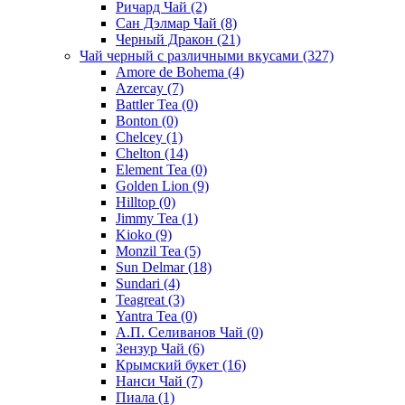
Ричард Чай
(2)
Сан Дэлмар Чай
(8)
Черный Дракон
(21)
Чай черный с различными вкусами
(327)
Amore de Bohema
(4)
Azercay
(7)
Battler Tea
(0)
Bonton
(0)
Chelcey
(1)
Chelton
(14)
Element Tea
(0)
Golden Lion
(9)
Hilltop
(0)
Jimmy Tea
(1)
Kioko
(9)
Monzil Tea
(5)
Sun Delmar
(18)
Sundari
(4)
Teagreat
(3)
Yantra Tea
(0)
А.П. Селиванов Чай
(0)
Зензур Чай
(6)
Крымский букет
(16)
Нанси Чай
(7)
Пиала
(1)