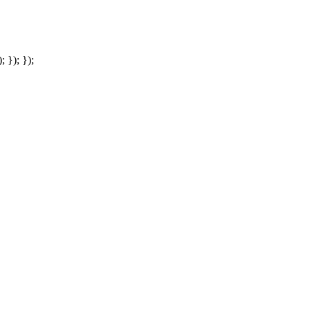
; }); });