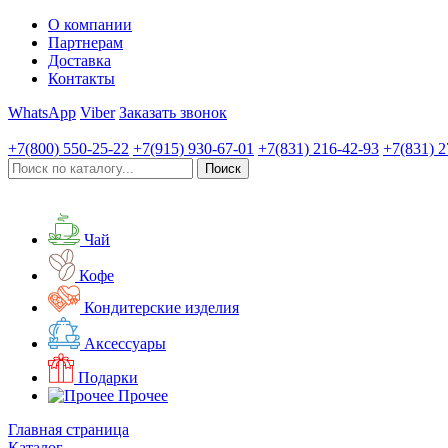
О компании
Партнерам
Доставка
Контакты
WhatsApp
Viber
Заказать звонок
+7(800)
550-25-22
+7(915)
930-67-01
+7(831)
216-42-93
+7(831)
2
Чай
Кофе
Кондитерские изделия
Аксессуары
Подарки
Прочее
Главная страница
Каталог