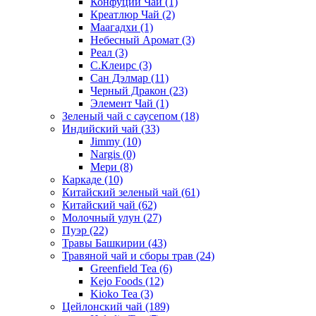
Конфуций Чай
(1)
Креатлюр Чай
(2)
Маагадхи
(1)
Небесный Аромат
(3)
Реал
(3)
С.Клеирс
(3)
Сан Дэлмар
(11)
Черный Дракон
(23)
Элемент Чай
(1)
Зеленый чай с саусепом
(18)
Индийский чай
(33)
Jimmy
(10)
Nargis
(0)
Мери
(8)
Каркаде
(10)
Китайский зеленый чай
(61)
Китайский чай
(62)
Молочный улун
(27)
Пуэр
(22)
Травы Башкирии
(43)
Травяной чай и сборы трав
(24)
Greenfield Tea
(6)
Kejo Foods
(12)
Kioko Tea
(3)
Цейлонский чай
(189)