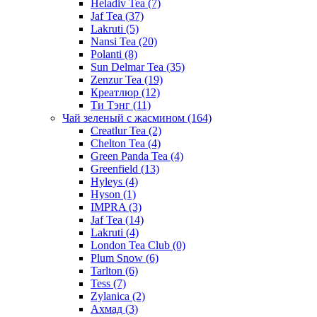
Heladiv Tea
(7)
Jaf Tea
(37)
Lakruti
(5)
Nansi Tea
(20)
Polanti
(8)
Sun Delmar Tea
(35)
Zenzur Tea
(19)
Креатлюр
(12)
Ти Тэнг
(11)
Чай зеленый с жасмином
(164)
Creatlur Tea
(2)
Chelton Tea
(4)
Green Panda Tea
(4)
Greenfield
(13)
Hyleys
(4)
Hyson
(1)
IMPRA
(3)
Jaf Tea
(14)
Lakruti
(4)
London Tea Club
(0)
Plum Snow
(6)
Tarlton
(6)
Tess
(7)
Zylanica
(2)
Ахмад
(3)