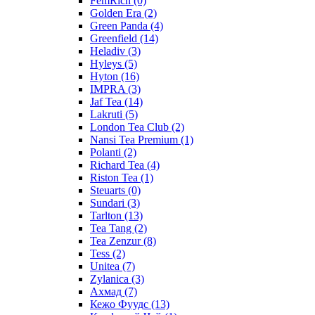
FemRich
(0)
Golden Era
(2)
Green Panda
(4)
Greenfield
(14)
Heladiv
(3)
Hyleys
(5)
Hyton
(16)
IMPRA
(3)
Jaf Tea
(14)
Lakruti
(5)
London Tea Club
(2)
Nansi Tea Premium
(1)
Polanti
(2)
Richard Tea
(4)
Riston Tea
(1)
Steuarts
(0)
Sundari
(3)
Tarlton
(13)
Tea Tang
(2)
Tea Zenzur
(8)
Tess
(2)
Unitea
(7)
Zylanica
(3)
Ахмад
(7)
Кежо Фуудс
(13)