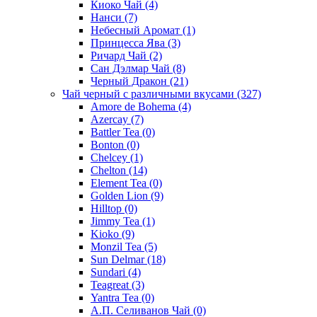
Киоко Чай
(4)
Нанси
(7)
Небесный Аромат
(1)
Принцесса Ява
(3)
Ричард Чай
(2)
Сан Дэлмар Чай
(8)
Черный Дракон
(21)
Чай черный с различными вкусами
(327)
Amore de Bohema
(4)
Azercay
(7)
Battler Tea
(0)
Bonton
(0)
Chelcey
(1)
Chelton
(14)
Element Tea
(0)
Golden Lion
(9)
Hilltop
(0)
Jimmy Tea
(1)
Kioko
(9)
Monzil Tea
(5)
Sun Delmar
(18)
Sundari
(4)
Teagreat
(3)
Yantra Tea
(0)
А.П. Селиванов Чай
(0)