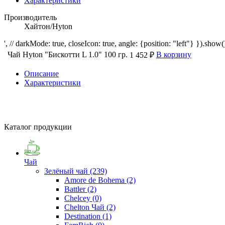
Характеристики
Производитель
Хайтон/Hyton
', // darkMode: true, closeIcon: true, angle: {position: "left"} }).show()
Чай Hyton "Бискотти L 1.0" 100 гр.
В корзину
1 452 ₽
Описание
Характеристики
Каталог продукции
Чай
Зелёный чай
(239)
Amore de Bohema
(2)
Battler
(2)
Chelcey
(0)
Chelton Чай
(2)
Destination
(1)