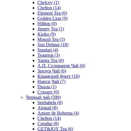
Chelcey
(1)
Chelton
(14)
Element Tea
(0)
Golden Lion
(9)
Hilltop
(0)
Jimmy Tea
(1)
Kioko
(9)
Monzil Tea
(5)
Sun Delmar
(18)
Sundari
(4)
Teagreat
(3)
Yantra Tea
(0)
А.П. Селиванов Чай
(0)
Зензур Чай
(6)
Крымский букет
(16)
Нанси Чай
(7)
Пиала
(1)
Стюарт
(0)
Черный чай
(599)
Seehahela
(0)
Abigail
(8)
Amore de Bohema
(4)
Chelton
(14)
Creatlur
(8)
GET&JOY Tea
(6)