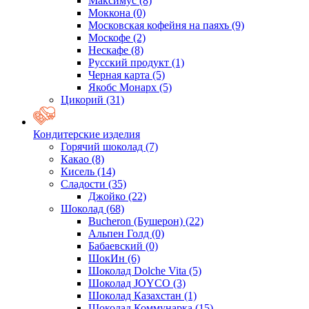
Максимус
(8)
Моккона
(0)
Московская кофейня на паяхъ
(9)
Москофе
(2)
Нескафе
(8)
Русский продукт
(1)
Черная карта
(5)
Якобс Монарх
(5)
Цикорий
(31)
Кондитерские изделия
Горячий шоколад
(7)
Какао
(8)
Кисель
(14)
Сладости
(35)
Джойко
(22)
Шоколад
(68)
Bucheron (Бушерон)
(22)
Альпен Голд
(0)
Бабаевский
(0)
ШокИн
(6)
Шоколад Dolche Vita
(5)
Шоколад JOYCO
(3)
Шоколад Казахстан
(1)
Шоколад Коммунарка
(15)