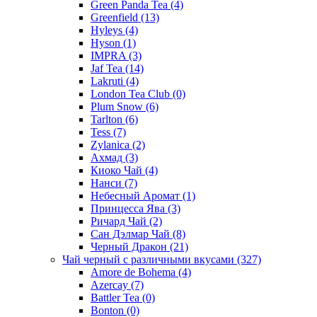
Green Panda Tea
(4)
Greenfield
(13)
Hyleys
(4)
Hyson
(1)
IMPRA
(3)
Jaf Tea
(14)
Lakruti
(4)
London Tea Club
(0)
Plum Snow
(6)
Tarlton
(6)
Tess
(7)
Zylanica
(2)
Ахмад
(3)
Киоко Чай
(4)
Нанси
(7)
Небесный Аромат
(1)
Принцесса Ява
(3)
Ричард Чай
(2)
Сан Дэлмар Чай
(8)
Черный Дракон
(21)
Чай черный с различными вкусами
(327)
Amore de Bohema
(4)
Azercay
(7)
Battler Tea
(0)
Bonton
(0)