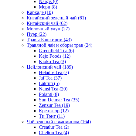
Nargis
(0)
Мери
(8)
Каркаде
(10)
Китайский зеленый чай
(61)
Китайский чай
(62)
Молочный улун
(27)
Пуэр
(22)
Травы Башкирии
(43)
Травяной чай и сборы трав
(24)
Greenfield Tea
(6)
Kejo Foods
(12)
Kioko Tea
(3)
Цейлонский чай
(189)
Heladiv Tea
(7)
Jaf Tea
(37)
Lakruti
(5)
Nansi Tea
(20)
Polanti
(8)
Sun Delmar Tea
(35)
Zenzur Tea
(19)
Креатлюр
(12)
Ти Тэнг
(11)
Чай зеленый с жасмином
(164)
Creatlur Tea
(2)
Chelton Tea
(4)