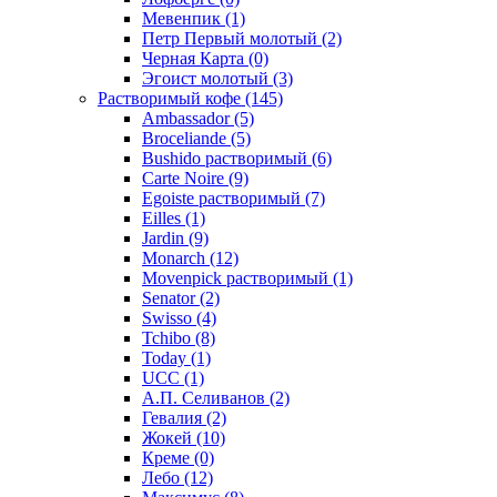
Мевенпик
(1)
Петр Первый молотый
(2)
Черная Карта
(0)
Эгоист молотый
(3)
Растворимый кофе
(145)
Ambassador
(5)
Broceliande
(5)
Bushido растворимый
(6)
Carte Noire
(9)
Egoiste растворимый
(7)
Eilles
(1)
Jardin
(9)
Monarch
(12)
Movenpick растворимый
(1)
Senator
(2)
Swisso
(4)
Tchibo
(8)
Today
(1)
UCC
(1)
А.П. Селиванов
(2)
Гевалия
(2)
Жокей
(10)
Креме
(0)
Лебо
(12)