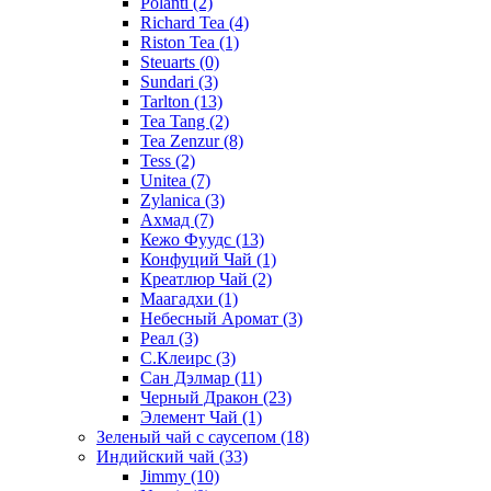
Polanti
(2)
Richard Tea
(4)
Riston Tea
(1)
Steuarts
(0)
Sundari
(3)
Tarlton
(13)
Tea Tang
(2)
Tea Zenzur
(8)
Tess
(2)
Unitea
(7)
Zylanica
(3)
Ахмад
(7)
Кежо Фуудс
(13)
Конфуций Чай
(1)
Креатлюр Чай
(2)
Маагадхи
(1)
Небесный Аромат
(3)
Реал
(3)
С.Клеирс
(3)
Сан Дэлмар
(11)
Черный Дракон
(23)
Элемент Чай
(1)
Зеленый чай с саусепом
(18)
Индийский чай
(33)
Jimmy
(10)