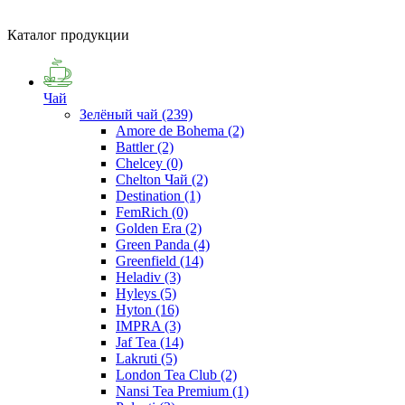
Каталог продукции
Чай
Зелёный чай
(239)
Amore de Bohema
(2)
Battler
(2)
Chelcey
(0)
Chelton Чай
(2)
Destination
(1)
FemRich
(0)
Golden Era
(2)
Green Panda
(4)
Greenfield
(14)
Heladiv
(3)
Hyleys
(5)
Hyton
(16)
IMPRA
(3)
Jaf Tea
(14)
Lakruti
(5)
London Tea Club
(2)
Nansi Tea Premium
(1)