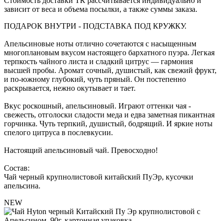
Стоимость доставки ТК рассчитывается индивидуально и
зависит от веса и объема посылки, а также суммы заказа.
ПОДАРОК ВНУТРИ - ПОДСТАВКА ПОД КРУЖКУ.
Апельсиновые ноты отлично сочетаются с насыщенным
многоплановым вкусом настоящего бархатного пуэра. Легкая
терпкость чайного листа и сладкий цитрус — гармония
высшей пробы. Аромат сочный, душистый, как свежий фрукт,
и по-южному глубокий, чуть пряный. Он постепенно
раскрывается, нежно окутывает и тает.
Вкус роскошный, апельсиновый. Играют оттенки чая -
свежесть, отголоски сладости меда и едва заметная пикантная
горчинка. Чуть терпкий, душистый, бодрящий. И яркие ноты
спелого цитруса в послевкусии.
Настоящий апельсиновый чай. Превосходно!
Состав:
Чай черный крупнолистовой китайский ПуЭр, кусочки
апельсина.
NEW