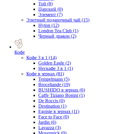
Той
(8)
Царский
(0)
Элемент
(7)
Элитный подарочный чай
(15)
Hyton
(12)
London Tea Club
(1)
Черный дракон
(2)
Кофе
Кофе 3 в 1
(14)
Golden Eagle
(2)
Нескафе 3 в 1
(1)
Кофе в зернах
(81)
Tempelmann
(5)
Broceliande
(19)
BUSHIDO в зернах
(6)
Caffe Tiziano Bonini
(1)
De Roccis
(0)
Destination
(1)
Egoiste в зернах
(11)
Face to Face
(0)
Jardin
(6)
Lavazza
(3)
Movenpick
(0)