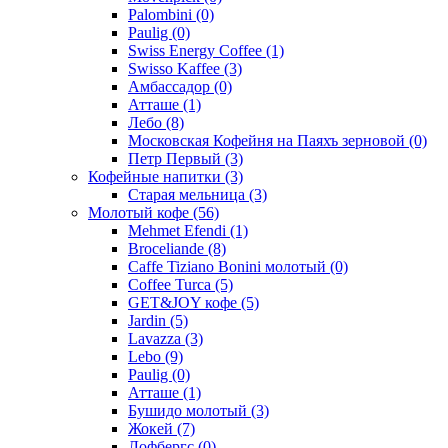
Palombini
(0)
Paulig
(0)
Swiss Energy Coffee
(1)
Swisso Kaffee
(3)
Амбассадор
(0)
Атташе
(1)
Лебо
(8)
Московская Кофейня на Паяхъ зерновой
(0)
Петр Первый
(3)
Кофейные напитки
(3)
Старая мельница
(3)
Молотый кофе
(56)
Mehmet Efendi
(1)
Broceliande
(8)
Caffe Tiziano Bonini молотый
(0)
Coffee Turca
(5)
GET&JOY кофе
(5)
Jardin
(5)
Lavazza
(3)
Lebo
(9)
Paulig
(0)
Атташе
(1)
Бушидо молотый
(3)
Жокей
(7)
Лофбергс
(0)