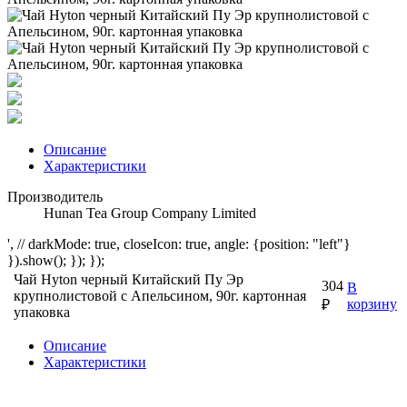
Описание
Характеристики
Производитель
Hunan Tea Group Company Limited
', // darkMode: true, closeIcon: true, angle: {position: "left"}
}).show(); }); });
Чай Hyton черный Китайский Пу Эр
304
В
крупнолистовой с Апельсином, 90г. картонная
корзину
₽
упаковка
Описание
Характеристики