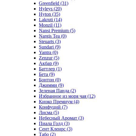
Greenfield
(31)
Hyleys
(20)
Hyton
(35)
Lakruti
(14)
Monzil
(11)
Nansi Premium
(5)
Nargis Tea
(0)
Steuarts
(3)
Sundari
(9)
Yantra
(0)
Zenzur
(5)
Акбар
(9)
Баттлер
(1)
Бета
(9)
Бонтон
(0)
Джимми
(9)
Зеленая Панда
(2)
Избранное из моря чая
(12)
Киоко Премиум
(4)
Конфуций
(7)
Лисма
(5)
Небесный Аромат
(3)
Пиала Голд
(3)
Сент Клеирс
(3)
Табо
(2)