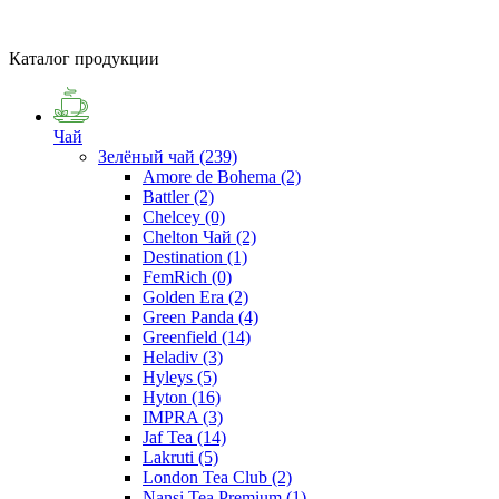
Каталог продукции
Чай
Зелёный чай
(239)
Amore de Bohema
(2)
Battler
(2)
Chelcey
(0)
Chelton Чай
(2)
Destination
(1)
FemRich
(0)
Golden Era
(2)
Green Panda
(4)
Greenfield
(14)
Heladiv
(3)
Hyleys
(5)
Hyton
(16)
IMPRA
(3)
Jaf Tea
(14)
Lakruti
(5)
London Tea Club
(2)
Nansi Tea Premium
(1)