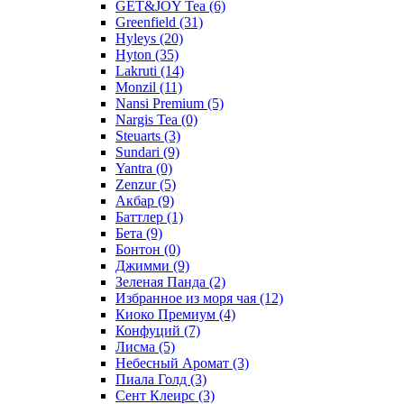
GET&JOY Tea
(6)
Greenfield
(31)
Hyleys
(20)
Hyton
(35)
Lakruti
(14)
Monzil
(11)
Nansi Premium
(5)
Nargis Tea
(0)
Steuarts
(3)
Sundari
(9)
Yantra
(0)
Zenzur
(5)
Акбар
(9)
Баттлер
(1)
Бета
(9)
Бонтон
(0)
Джимми
(9)
Зеленая Панда
(2)
Избранное из моря чая
(12)
Киоко Премиум
(4)
Конфуций
(7)
Лисма
(5)
Небесный Аромат
(3)
Пиала Голд
(3)
Сент Клеирс
(3)