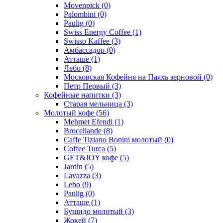
Movenpick
(0)
Palombini
(0)
Paulig
(0)
Swiss Energy Coffee
(1)
Swisso Kaffee
(3)
Амбассадор
(0)
Атташе
(1)
Лебо
(8)
Московская Кофейня на Паяхъ зерновой
(0)
Петр Первый
(3)
Кофейные напитки
(3)
Старая мельница
(3)
Молотый кофе
(56)
Mehmet Efendi
(1)
Broceliande
(8)
Caffe Tiziano Bonini молотый
(0)
Coffee Turca
(5)
GET&JOY кофе
(5)
Jardin
(5)
Lavazza
(3)
Lebo
(9)
Paulig
(0)
Атташе
(1)
Бушидо молотый
(3)
Жокей
(7)