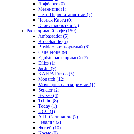
Лофбергс
(0)
Мевенпик
(1)
Петр Первый молотый
(2)
Черная Карта
(0)
Эгоист молотый
(3)
Растворимый кофе
(150)
Ambassador
(5)
Broceliande
(5)
Bushido растворимый
(6)
Carte Noire
(9)
Egoiste растворимый
(7)
Eilles
(1)
Jardin
(9)
KAFFA Fresco
(5)
Monarch
(12)
Movenpick растворимый
(1)
Senator
(2)
Swisso
(4)
Tchibo
(8)
Today
(1)
UCC
(1)
А.П. Селиванов
(2)
Гевалия
(2)
Жокей
(10)
Креме
(0)