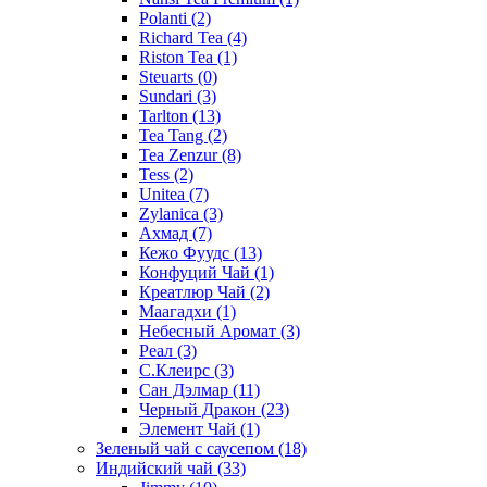
Polanti
(2)
Richard Tea
(4)
Riston Tea
(1)
Steuarts
(0)
Sundari
(3)
Tarlton
(13)
Tea Tang
(2)
Tea Zenzur
(8)
Tess
(2)
Unitea
(7)
Zylanica
(3)
Ахмад
(7)
Кежо Фуудс
(13)
Конфуций Чай
(1)
Креатлюр Чай
(2)
Маагадхи
(1)
Небесный Аромат
(3)
Реал
(3)
С.Клеирс
(3)
Сан Дэлмар
(11)
Черный Дракон
(23)
Элемент Чай
(1)
Зеленый чай с саусепом
(18)
Индийский чай
(33)