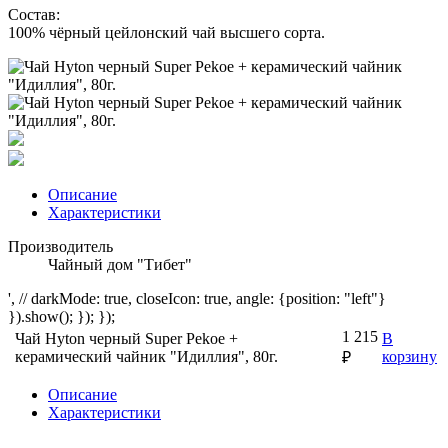
Состав:
100% чёрный цейлонский чай высшего сорта.
Описание
Характеристики
Производитель
Чайный дом "Тибет"
', // darkMode: true, closeIcon: true, angle: {position: "left"}
}).show(); }); });
1 215
Чай Hyton черный Super Pekoe +
В
керамический чайник "Идиллия", 80г.
корзину
₽
Описание
Характеристики