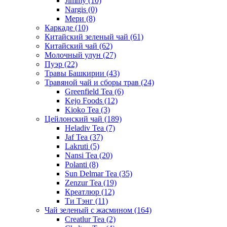
Jimmy
(10)
Nargis
(0)
Мери
(8)
Каркаде
(10)
Китайский зеленый чай
(61)
Китайский чай
(62)
Молочный улун
(27)
Пуэр
(22)
Травы Башкирии
(43)
Травяной чай и сборы трав
(24)
Greenfield Tea
(6)
Kejo Foods
(12)
Kioko Tea
(3)
Цейлонский чай
(189)
Heladiv Tea
(7)
Jaf Tea
(37)
Lakruti
(5)
Nansi Tea
(20)
Polanti
(8)
Sun Delmar Tea
(35)
Zenzur Tea
(19)
Креатлюр
(12)
Ти Тэнг
(11)
Чай зеленый с жасмином
(164)
Creatlur Tea
(2)