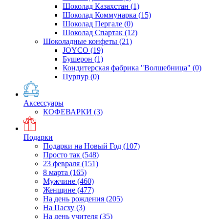
Шоколад Казахстан
(1)
Шоколад Коммунарка
(15)
Шоколад Пергале
(0)
Шоколад Спартак
(12)
Шоколадные конфеты
(21)
JOYCO
(19)
Бушерон
(1)
Кондитерская фабрика "Волшебница"
(0)
Пурпур
(0)
Аксессуары
КОФЕВАРКИ
(3)
Подарки
Подарки на Новый Год
(107)
Просто так
(548)
23 февраля
(151)
8 марта
(165)
Мужчине
(460)
Женщине
(477)
На день рождения
(205)
На Пасху
(3)
На день учителя
(35)