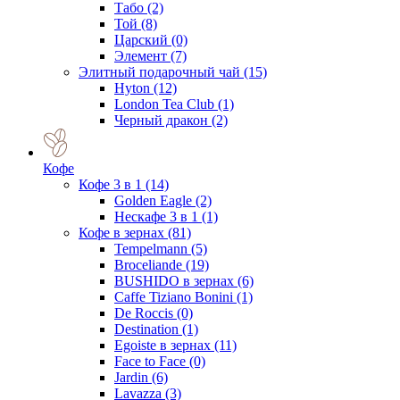
Табо
(2)
Той
(8)
Царский
(0)
Элемент
(7)
Элитный подарочный чай
(15)
Hyton
(12)
London Tea Club
(1)
Черный дракон
(2)
Кофе
Кофе 3 в 1
(14)
Golden Eagle
(2)
Нескафе 3 в 1
(1)
Кофе в зернах
(81)
Tempelmann
(5)
Broceliande
(19)
BUSHIDO в зернах
(6)
Caffe Tiziano Bonini
(1)
De Roccis
(0)
Destination
(1)
Egoiste в зернах
(11)
Face to Face
(0)
Jardin
(6)
Lavazza
(3)