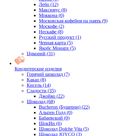
Лебо
(12)
Максимус
(8)
Моккона
(0)
Московская кофейня на паяхъ
(9)
Москофе
(2)
Нескафе
(8)
Русский продукт
(1)
Черная карта
(5)
Якобс Монарх
(5)
Цикорий
(31)
Кондитерские изделия
Горячий шоколад
(7)
Какао
(8)
Кисель
(14)
Сладости
(35)
Джойко
(22)
Шоколад
(68)
Bucheron (Бушерон)
(22)
Альпен Голд
(0)
Бабаевский
(0)
ШокИн
(6)
Шоколад Dolche Vita
(5)
Шоколад JOYCO
(3)