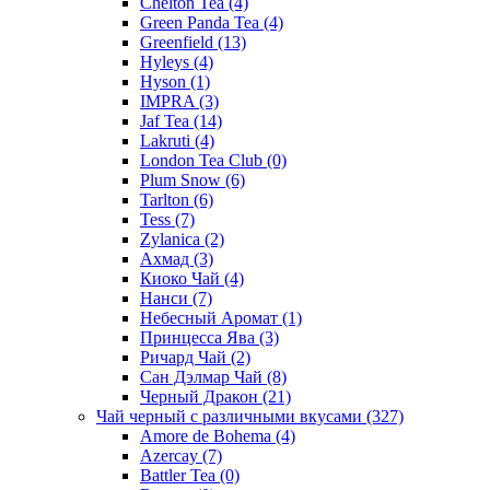
Chelton Tea
(4)
Green Panda Tea
(4)
Greenfield
(13)
Hyleys
(4)
Hyson
(1)
IMPRA
(3)
Jaf Tea
(14)
Lakruti
(4)
London Tea Club
(0)
Plum Snow
(6)
Tarlton
(6)
Tess
(7)
Zylanica
(2)
Ахмад
(3)
Киоко Чай
(4)
Нанси
(7)
Небесный Аромат
(1)
Принцесса Ява
(3)
Ричард Чай
(2)
Сан Дэлмар Чай
(8)
Черный Дракон
(21)
Чай черный с различными вкусами
(327)
Amore de Bohema
(4)
Azercay
(7)
Battler Tea
(0)