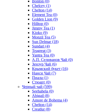
Bonton
(0)
Chelcey
(1)
Chelton
(14)
Element Tea
(0)
Golden Lion
(9)
Hilltop
(0)
Jimmy Tea
(1)
Kioko
(9)
Monzil Tea
(5)
Sun Delmar
(18)
Sundari
(4)
Teagreat
(3)
Yantra Tea
(0)
А.П. Селиванов Чай
(0)
Зензур Чай
(6)
Крымский букет
(16)
Нанси Чай
(7)
Пиала
(1)
Стюарт
(0)
Черный чай
(599)
Seehahela
(0)
Abigail
(8)
Amore de Bohema
(4)
Chelton
(14)
Creatlur
(8)