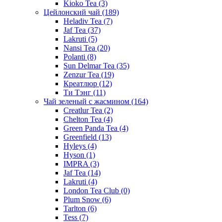
Kioko Tea
(3)
Цейлонский чай
(189)
Heladiv Tea
(7)
Jaf Tea
(37)
Lakruti
(5)
Nansi Tea
(20)
Polanti
(8)
Sun Delmar Tea
(35)
Zenzur Tea
(19)
Креатлюр
(12)
Ти Тэнг
(11)
Чай зеленый с жасмином
(164)
Creatlur Tea
(2)
Chelton Tea
(4)
Green Panda Tea
(4)
Greenfield
(13)
Hyleys
(4)
Hyson
(1)
IMPRA
(3)
Jaf Tea
(14)
Lakruti
(4)
London Tea Club
(0)
Plum Snow
(6)
Tarlton
(6)
Tess
(7)