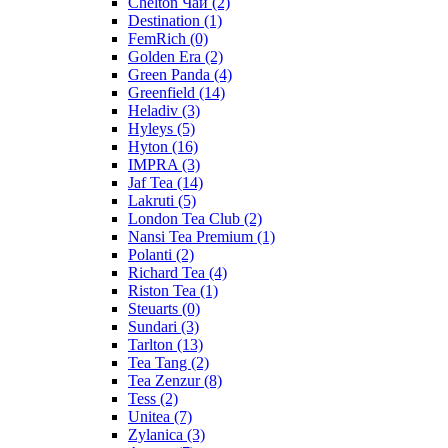
Chelton Чай
(2)
Destination
(1)
FemRich
(0)
Golden Era
(2)
Green Panda
(4)
Greenfield
(14)
Heladiv
(3)
Hyleys
(5)
Hyton
(16)
IMPRA
(3)
Jaf Tea
(14)
Lakruti
(5)
London Tea Club
(2)
Nansi Tea Premium
(1)
Polanti
(2)
Richard Tea
(4)
Riston Tea
(1)
Steuarts
(0)
Sundari
(3)
Tarlton
(13)
Tea Tang
(2)
Tea Zenzur
(8)
Tess
(2)
Unitea
(7)
Zylanica
(3)