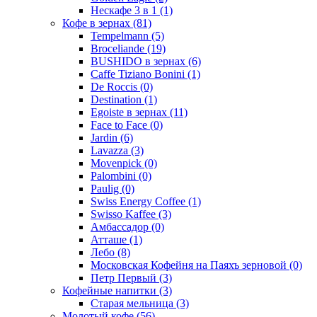
Нескафе 3 в 1
(1)
Кофе в зернах
(81)
Tempelmann
(5)
Broceliande
(19)
BUSHIDO в зернах
(6)
Caffe Tiziano Bonini
(1)
De Roccis
(0)
Destination
(1)
Egoiste в зернах
(11)
Face to Face
(0)
Jardin
(6)
Lavazza
(3)
Movenpick
(0)
Palombini
(0)
Paulig
(0)
Swiss Energy Coffee
(1)
Swisso Kaffee
(3)
Амбассадор
(0)
Атташе
(1)
Лебо
(8)
Московская Кофейня на Паяхъ зерновой
(0)
Петр Первый
(3)
Кофейные напитки
(3)
Старая мельница
(3)
Молотый кофе
(56)