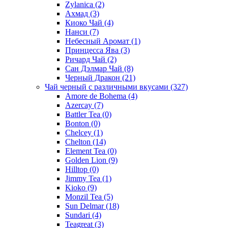
Zylanica
(2)
Ахмад
(3)
Киоко Чай
(4)
Нанси
(7)
Небесный Аромат
(1)
Принцесса Ява
(3)
Ричард Чай
(2)
Сан Дэлмар Чай
(8)
Черный Дракон
(21)
Чай черный с различными вкусами
(327)
Amore de Bohema
(4)
Azercay
(7)
Battler Tea
(0)
Bonton
(0)
Chelcey
(1)
Chelton
(14)
Element Tea
(0)
Golden Lion
(9)
Hilltop
(0)
Jimmy Tea
(1)
Kioko
(9)
Monzil Tea
(5)
Sun Delmar
(18)
Sundari
(4)
Teagreat
(3)