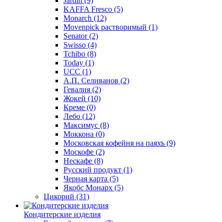
Jardin
(9)
KAFFA Fresco
(5)
Monarch
(12)
Movenpick растворимый
(1)
Senator
(2)
Swisso
(4)
Tchibo
(8)
Today
(1)
UCC
(1)
А.П. Селиванов
(2)
Гевалия
(2)
Жокей
(10)
Креме
(0)
Лебо
(12)
Максимус
(8)
Моккона
(0)
Московская кофейня на паяхъ
(9)
Москофе
(2)
Нескафе
(8)
Русский продукт
(1)
Черная карта
(5)
Якобс Монарх
(5)
Цикорий
(31)
Кондитерские изделия