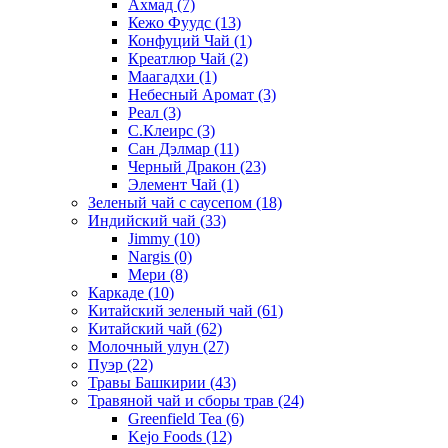
Ахмад
(7)
Кежо Фуудс
(13)
Конфуций Чай
(1)
Креатлюр Чай
(2)
Маагадхи
(1)
Небесный Аромат
(3)
Реал
(3)
С.Клеирс
(3)
Сан Дэлмар
(11)
Черный Дракон
(23)
Элемент Чай
(1)
Зеленый чай с саусепом
(18)
Индийский чай
(33)
Jimmy
(10)
Nargis
(0)
Мери
(8)
Каркаде
(10)
Китайский зеленый чай
(61)
Китайский чай
(62)
Молочный улун
(27)
Пуэр
(22)
Травы Башкирии
(43)
Травяной чай и сборы трав
(24)
Greenfield Tea
(6)
Kejo Foods
(12)