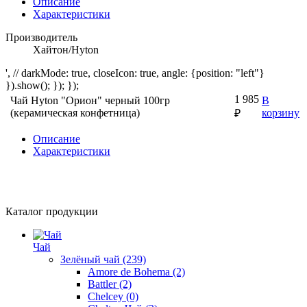
Описание
Характеристики
Производитель
Хайтон/Hyton
', // darkMode: true, closeIcon: true, angle: {position: "left"}
}).show(); }); });
1 985
Чай Hyton "Орион" черный 100гр
В
(керамическая конфетница)
корзину
₽
Описание
Характеристики
Каталог продукции
Чай
Зелёный чай
(239)
Amore de Bohema
(2)
Battler
(2)
Chelcey
(0)