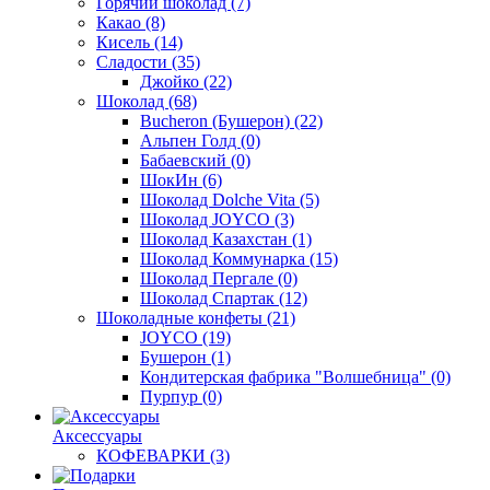
Горячий шоколад
(7)
Какао
(8)
Кисель
(14)
Сладости
(35)
Джойко
(22)
Шоколад
(68)
Bucheron (Бушерон)
(22)
Альпен Голд
(0)
Бабаевский
(0)
ШокИн
(6)
Шоколад Dolche Vita
(5)
Шоколад JOYCO
(3)
Шоколад Казахстан
(1)
Шоколад Коммунарка
(15)
Шоколад Пергале
(0)
Шоколад Спартак
(12)
Шоколадные конфеты
(21)
JOYCO
(19)
Бушерон
(1)
Кондитерская фабрика "Волшебница"
(0)
Пурпур
(0)
Аксессуары
КОФЕВАРКИ
(3)