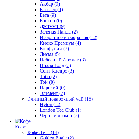
Акбар
(9)
Баттлер
(1)
Бета
(9)
Бонтон
(0)
Джимми
(9)
Зеленая Панда
(2)
Избранное из моря чая
(12)
Киоко Премиум
(4)
Конфуций
(7)
Лисма
(5)
Небесный Аромат
(3)
Пиала Голд
(3)
Сент Клеирс
(3)
Табо
(2)
Той
(8)
Царский
(0)
Элемент
(7)
Элитный подарочный чай
(15)
Hyton
(12)
London Tea Club
(1)
Черный дракон
(2)
Кофе
Кофе 3 в 1
(14)
Golden Eagle
(2)