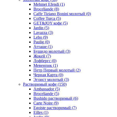
Mehmet Efendi
(1)
Broceliande
(8)
Caffe Tiziano Bonini молотый
(0)
Coffee Turca
(5)
GET&JOY кофе
(5)
Jardin
(5)
Lavazza
(3)
Lebo
(9)
Paulig
(0)
Атташе
(1)
Бушидо молотый
(3)
Жокей
(7)
Лофбергс
(0)
Мевенпик
(1)
Петр Первый молотый
(2)
Черная Карта
(0)
Эгоист молотый
(3)
Растворимый кофе
(150)
Ambassador
(5)
Broceliande
(5)
Bushido растворимый
(6)
Carte Noire
(9)
Egoiste растворимый
(7)
Eilles
(1)