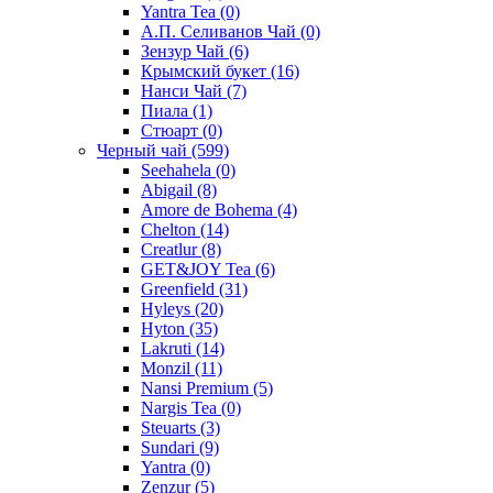
Yantra Tea
(0)
А.П. Селиванов Чай
(0)
Зензур Чай
(6)
Крымский букет
(16)
Нанси Чай
(7)
Пиала
(1)
Стюарт
(0)
Черный чай
(599)
Seehahela
(0)
Abigail
(8)
Amore de Bohema
(4)
Chelton
(14)
Creatlur
(8)
GET&JOY Tea
(6)
Greenfield
(31)
Hyleys
(20)
Hyton
(35)
Lakruti
(14)
Monzil
(11)
Nansi Premium
(5)
Nargis Tea
(0)
Steuarts
(3)
Sundari
(9)
Yantra
(0)
Zenzur
(5)