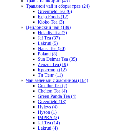
Травы Башкирии
(43)
Травяной чай и сборы трав
(24)
Greenfield Tea
(6)
Kejo Foods
(12)
Kioko Tea
(3)
Цейлонский чай
(189)
Heladiv Tea
(7)
Jaf Tea
(37)
Lakruti
(5)
Nansi Tea
(20)
Polanti
(8)
Sun Delmar Tea
(35)
Zenzur Tea
(19)
Креатлюр
(12)
Ти Тэнг
(11)
Чай зеленый с жасмином
(164)
Creatlur Tea
(2)
Chelton Tea
(4)
Green Panda Tea
(4)
Greenfield
(13)
Hyleys
(4)
Hyson
(1)
IMPRA
(3)
Jaf Tea
(14)
Lakruti
(4)