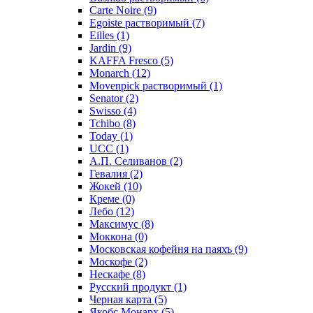
Carte Noire
(9)
Egoiste растворимый
(7)
Eilles
(1)
Jardin
(9)
KAFFA Fresco
(5)
Monarch
(12)
Movenpick растворимый
(1)
Senator
(2)
Swisso
(4)
Tchibo
(8)
Today
(1)
UCC
(1)
А.П. Селиванов
(2)
Гевалия
(2)
Жокей
(10)
Креме
(0)
Лебо
(12)
Максимус
(8)
Моккона
(0)
Московская кофейня на паяхъ
(9)
Москофе
(2)
Нескафе
(8)
Русский продукт
(1)
Черная карта
(5)
Якобс Монарх
(5)