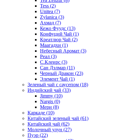
Tea Zenzur
(8)
Tess
(2)
Unitea
(7)
Zylanica
(3)
Ахмад
(7)
Кежо Фуудс
(13)
Конфуций Чай
(1)
Креатлюр Чай
(2)
Маагадхи
(1)
Небесный Аромат
(3)
Реал
(3)
С.Клеирс
(3)
Сан Дэлмар
(11)
Черный Дракон
(23)
Элемент Чай
(1)
Зеленый чай с саусепом
(18)
Индийский чай
(33)
Jimmy
(10)
Nargis
(0)
Мери
(8)
Каркаде
(10)
Китайский зеленый чай
(61)
Китайский чай
(62)
Молочный улун
(27)
Пуэр
(22)