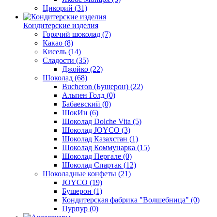
Цикорий
(31)
Кондитерские изделия
Горячий шоколад
(7)
Какао
(8)
Кисель
(14)
Сладости
(35)
Джойко
(22)
Шоколад
(68)
Bucheron (Бушерон)
(22)
Альпен Голд
(0)
Бабаевский
(0)
ШокИн
(6)
Шоколад Dolche Vita
(5)
Шоколад JOYCO
(3)
Шоколад Казахстан
(1)
Шоколад Коммунарка
(15)
Шоколад Пергале
(0)
Шоколад Спартак
(12)
Шоколадные конфеты
(21)
JOYCO
(19)
Бушерон
(1)
Кондитерская фабрика "Волшебница"
(0)
Пурпур
(0)