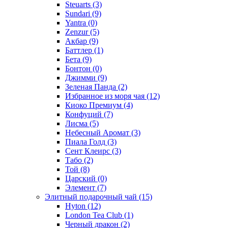
Steuarts
(3)
Sundari
(9)
Yantra
(0)
Zenzur
(5)
Акбар
(9)
Баттлер
(1)
Бета
(9)
Бонтон
(0)
Джимми
(9)
Зеленая Панда
(2)
Избранное из моря чая
(12)
Киоко Премиум
(4)
Конфуций
(7)
Лисма
(5)
Небесный Аромат
(3)
Пиала Голд
(3)
Сент Клеирс
(3)
Табо
(2)
Той
(8)
Царский
(0)
Элемент
(7)
Элитный подарочный чай
(15)
Hyton
(12)
London Tea Club
(1)
Черный дракон
(2)