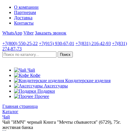
О компании
Партнерам
Доставка
Контакты
WhatsApp
Viber
Заказать звонок
+7(800)
550-25-22
+7(915)
930-67-01
+7(831)
216-42-93
+7(831)
274-87-73
Чай
Кофе
Кондитерские изделия
Аксессуары
Подарки
Прочее
Главная страница
Каталог
Чай
Чай "ИМЧ" черный Книга "Мечты сбываются" (6729), 75г.
жестяная банка