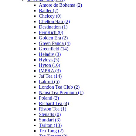
Amore de Bohema
(2)
Battler
(2)
Chelcey
(0)
Chelton Чай
(2)
Destination
(1)
FemRich
(0)
Golden Era
(2)
Green Panda
(4)
Greenfield
(14)
Heladiv
(3)
Hyleys
(5)
Hyton
(16)
IMPRA
(3)
Jaf Tea
(14)
Lakruti
(5)
London Tea Club
(2)
Nansi Tea Premium
(1)
Polanti
(2)
Richard Tea
(4)
Riston Tea
(1)
Steuarts
(0)
Sundari
(3)
Tarlton
(13)
Tea Tang
(2)