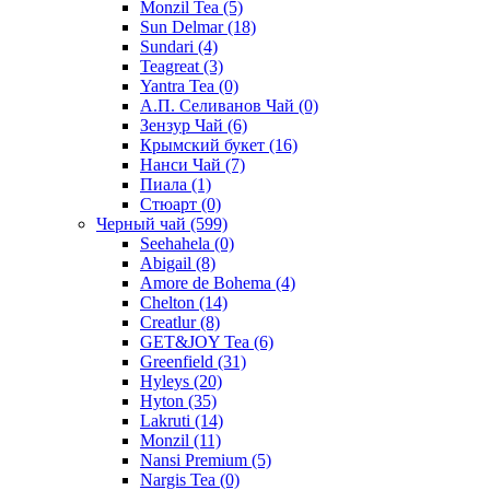
Monzil Tea
(5)
Sun Delmar
(18)
Sundari
(4)
Teagreat
(3)
Yantra Tea
(0)
А.П. Селиванов Чай
(0)
Зензур Чай
(6)
Крымский букет
(16)
Нанси Чай
(7)
Пиала
(1)
Стюарт
(0)
Черный чай
(599)
Seehahela
(0)
Abigail
(8)
Amore de Bohema
(4)
Chelton
(14)
Creatlur
(8)
GET&JOY Tea
(6)
Greenfield
(31)
Hyleys
(20)
Hyton
(35)
Lakruti
(14)
Monzil
(11)
Nansi Premium
(5)
Nargis Tea
(0)