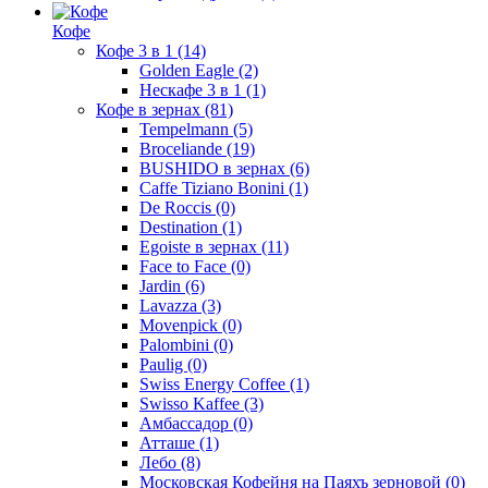
Кофе
Кофе 3 в 1
(14)
Golden Eagle
(2)
Нескафе 3 в 1
(1)
Кофе в зернах
(81)
Tempelmann
(5)
Broceliande
(19)
BUSHIDO в зернах
(6)
Caffe Tiziano Bonini
(1)
De Roccis
(0)
Destination
(1)
Egoiste в зернах
(11)
Face to Face
(0)
Jardin
(6)
Lavazza
(3)
Movenpick
(0)
Palombini
(0)
Paulig
(0)
Swiss Energy Coffee
(1)
Swisso Kaffee
(3)
Амбассадор
(0)
Атташе
(1)
Лебо
(8)
Московская Кофейня на Паяхъ зерновой
(0)