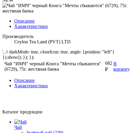
NEW
Описание
Характеристики
Производитель
Ceylon Tea Land (PVT) LTD
', // darkMode: true, closeIcon: true, angle: {position: "left"}
}).show(); }); });
682
Чай "ИМЧ" черный Книга "Мечты сбываются"
В
(6729), 75г. жестяная банка
корзину
₽
Описание
Характеристики
Каталог продукции
Чай
Зелёный чай
(239)