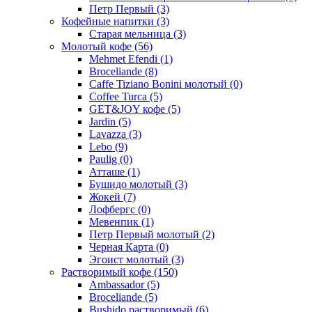
Петр Первый
(3)
Кофейные напитки
(3)
Старая мельница
(3)
Молотый кофе
(56)
Mehmet Efendi
(1)
Broceliande
(8)
Caffe Tiziano Bonini молотый
(0)
Coffee Turca
(5)
GET&JOY кофе
(5)
Jardin
(5)
Lavazza
(3)
Lebo
(9)
Paulig
(0)
Атташе
(1)
Бушидо молотый
(3)
Жокей
(7)
Лофбергс
(0)
Мевенпик
(1)
Петр Первый молотый
(2)
Черная Карта
(0)
Эгоист молотый
(3)
Растворимый кофе
(150)
Ambassador
(5)
Broceliande
(5)
Bushido растворимый
(6)