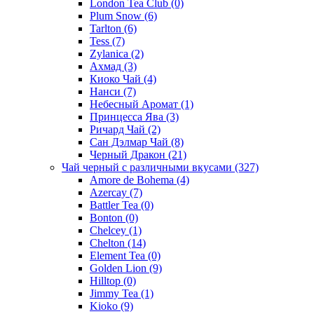
London Tea Club
(0)
Plum Snow
(6)
Tarlton
(6)
Tess
(7)
Zylanica
(2)
Ахмад
(3)
Киоко Чай
(4)
Нанси
(7)
Небесный Аромат
(1)
Принцесса Ява
(3)
Ричард Чай
(2)
Сан Дэлмар Чай
(8)
Черный Дракон
(21)
Чай черный с различными вкусами
(327)
Amore de Bohema
(4)
Azercay
(7)
Battler Tea
(0)
Bonton
(0)
Chelcey
(1)
Chelton
(14)
Element Tea
(0)
Golden Lion
(9)
Hilltop
(0)
Jimmy Tea
(1)
Kioko
(9)