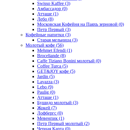
Swisso Kaffee
(3)
Амбассадор
(0)
Атташе
(1)
Лебо
(8)
Московская Кофейня на Паяхъ зерновой
(0)
Петр Первый
(3)
Кофейные напитки
(3)
Старая мельница
(3)
Молотый кофе
(56)
Mehmet Efendi
(1)
Broceliande
(8)
Caffe Tiziano Bonini молотый
(0)
Coffee Turca
(5)
GET&JOY кофе
(5)
Jardin
(5)
Lavazza
(3)
Lebo
(9)
Paulig
(0)
Атташе
(1)
Бушидо молотый
(3)
Жокей
(7)
Лофбергс
(0)
Мевенпик
(1)
Петр Первый молотый
(2)
Черная Карта
(0)