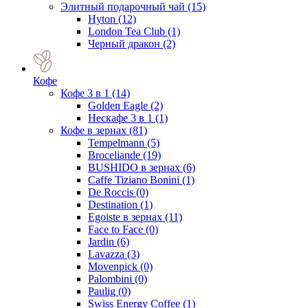
Элитный подарочный чай
(15)
Hyton
(12)
London Tea Club
(1)
Черный дракон
(2)
Кофе
Кофе 3 в 1
(14)
Golden Eagle
(2)
Нескафе 3 в 1
(1)
Кофе в зернах
(81)
Tempelmann
(5)
Broceliande
(19)
BUSHIDO в зернах
(6)
Caffe Tiziano Bonini
(1)
De Roccis
(0)
Destination
(1)
Egoiste в зернах
(11)
Face to Face
(0)
Jardin
(6)
Lavazza
(3)
Movenpick
(0)
Palombini
(0)
Paulig
(0)
Swiss Energy Coffee
(1)