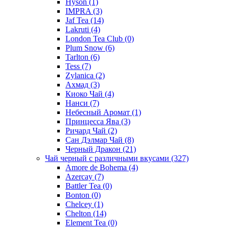
Hyson
(1)
IMPRA
(3)
Jaf Tea
(14)
Lakruti
(4)
London Tea Club
(0)
Plum Snow
(6)
Tarlton
(6)
Tess
(7)
Zylanica
(2)
Ахмад
(3)
Киоко Чай
(4)
Нанси
(7)
Небесный Аромат
(1)
Принцесса Ява
(3)
Ричард Чай
(2)
Сан Дэлмар Чай
(8)
Черный Дракон
(21)
Чай черный с различными вкусами
(327)
Amore de Bohema
(4)
Azercay
(7)
Battler Tea
(0)
Bonton
(0)
Chelcey
(1)
Chelton
(14)
Element Tea
(0)