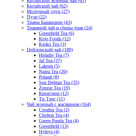
Китайский зеленый чай
(61)
Китайский чай
(62)
Молочный улун
(27)
Пуэр
(22)
Травы Башкирии
(43)
Травяной чай и сборы трав
(24)
Greenfield Tea
(6)
Kejo Foods
(12)
Kioko Tea
(3)
Цейлонский чай
(189)
Heladiv Tea
(7)
Jaf Tea
(37)
Lakruti
(5)
Nansi Tea
(20)
Polanti
(8)
Sun Delmar Tea
(35)
Zenzur Tea
(19)
Креатлюр
(12)
Ти Тэнг
(11)
Чай зеленый с жасмином
(164)
Creatlur Tea
(2)
Chelton Tea
(4)
Green Panda Tea
(4)
Greenfield
(13)
Hyleys
(4)