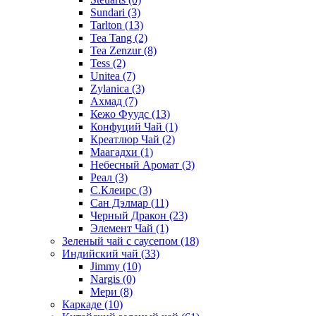
Sundari
(3)
Tarlton
(13)
Tea Tang
(2)
Tea Zenzur
(8)
Tess
(2)
Unitea
(7)
Zylanica
(3)
Ахмад
(7)
Кежо Фуудс
(13)
Конфуций Чай
(1)
Креатлюр Чай
(2)
Маагадхи
(1)
Небесный Аромат
(3)
Реал
(3)
С.Клеирс
(3)
Сан Дэлмар
(11)
Черный Дракон
(23)
Элемент Чай
(1)
Зеленый чай с саусепом
(18)
Индийский чай
(33)
Jimmy
(10)
Nargis
(0)
Мери
(8)
Каркаде
(10)