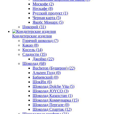
Москофе
(2)
Нескафе
(8)
Русский продукт
(1)
Черная карта
(5)
Якобс Монарх
(5)
Цикорий
(31)
Кондитерские изделия
Горячий шоколад
(7)
Какао
(8)
Кисель
(14)
Сладости
(35)
Джойко
(22)
Шоколад
(68)
Bucheron (Бушерон)
(22)
Альпен Голд
(0)
Бабаевский
(0)
ШокИн
(6)
Шоколад Dolche Vita
(5)
Шоколад JOYCO
(3)
Шоколад Казахстан
(1)
Шоколад Коммунарка
(15)
Шоколад Пергале
(0)
Шоколад Спартак
(12)
Шоколадные конфеты
(21)