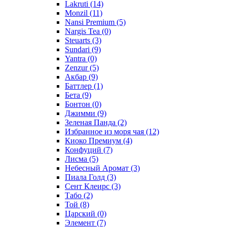
Lakruti
(14)
Monzil
(11)
Nansi Premium
(5)
Nargis Tea
(0)
Steuarts
(3)
Sundari
(9)
Yantra
(0)
Zenzur
(5)
Акбар
(9)
Баттлер
(1)
Бета
(9)
Бонтон
(0)
Джимми
(9)
Зеленая Панда
(2)
Избранное из моря чая
(12)
Киоко Премиум
(4)
Конфуций
(7)
Лисма
(5)
Небесный Аромат
(3)
Пиала Голд
(3)
Сент Клеирс
(3)
Табо
(2)
Той
(8)
Царский
(0)
Элемент
(7)