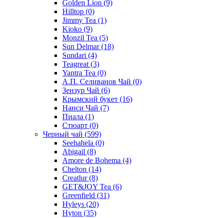
Golden Lion
(9)
Hilltop
(0)
Jimmy Tea
(1)
Kioko
(9)
Monzil Tea
(5)
Sun Delmar
(18)
Sundari
(4)
Teagreat
(3)
Yantra Tea
(0)
А.П. Селиванов Чай
(0)
Зензур Чай
(6)
Крымский букет
(16)
Нанси Чай
(7)
Пиала
(1)
Стюарт
(0)
Черный чай
(599)
Seehahela
(0)
Abigail
(8)
Amore de Bohema
(4)
Chelton
(14)
Creatlur
(8)
GET&JOY Tea
(6)
Greenfield
(31)
Hyleys
(20)
Hyton
(35)