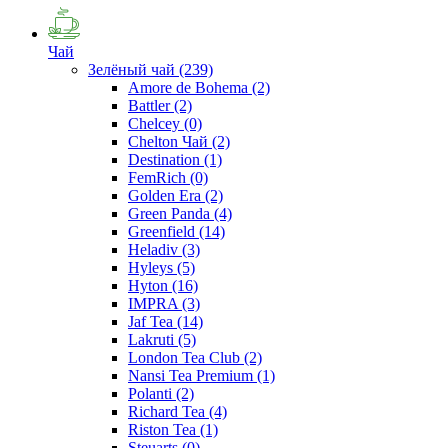
Чай
Зелёный чай
(239)
Amore de Bohema
(2)
Battler
(2)
Chelcey
(0)
Chelton Чай
(2)
Destination
(1)
FemRich
(0)
Golden Era
(2)
Green Panda
(4)
Greenfield
(14)
Heladiv
(3)
Hyleys
(5)
Hyton
(16)
IMPRA
(3)
Jaf Tea
(14)
Lakruti
(5)
London Tea Club
(2)
Nansi Tea Premium
(1)
Polanti
(2)
Richard Tea
(4)
Riston Tea
(1)
Steuarts
(0)