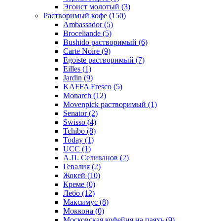
Эгоист молотый
(3)
Растворимый кофе
(150)
Ambassador
(5)
Broceliande
(5)
Bushido растворимый
(6)
Carte Noire
(9)
Egoiste растворимый
(7)
Eilles
(1)
Jardin
(9)
KAFFA Fresco
(5)
Monarch
(12)
Movenpick растворимый
(1)
Senator
(2)
Swisso
(4)
Tchibo
(8)
Today
(1)
UCC
(1)
А.П. Селиванов
(2)
Гевалия
(2)
Жокей
(10)
Креме
(0)
Лебо
(12)
Максимус
(8)
Моккона
(0)
Московская кофейня на паяхъ
(9)