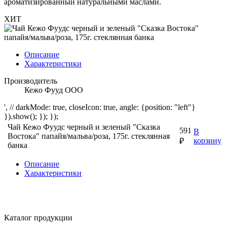
ароматизированный натуральными маслами.
ХИТ
Описание
Характеристики
Производитель
Кежо Фууд ООО
', // darkMode: true, closeIcon: true, angle: {position: "left"}
}).show(); }); });
Чай Кежо Фуудс черный и зеленый "Сказка
591
В
Востока" папайя/мальва/роза, 175г. стеклянная
корзину
₽
банка
Описание
Характеристики
Каталог продукции