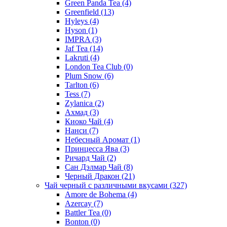
Green Panda Tea
(4)
Greenfield
(13)
Hyleys
(4)
Hyson
(1)
IMPRA
(3)
Jaf Tea
(14)
Lakruti
(4)
London Tea Club
(0)
Plum Snow
(6)
Tarlton
(6)
Tess
(7)
Zylanica
(2)
Ахмад
(3)
Киоко Чай
(4)
Нанси
(7)
Небесный Аромат
(1)
Принцесса Ява
(3)
Ричард Чай
(2)
Сан Дэлмар Чай
(8)
Черный Дракон
(21)
Чай черный с различными вкусами
(327)
Amore de Bohema
(4)
Azercay
(7)
Battler Tea
(0)
Bonton
(0)