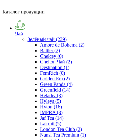
Каталог продукции
Чай
Зелёный чай
(239)
Amore de Bohema
(2)
Battler
(2)
Chelcey
(0)
Chelton Чай
(2)
Destination
(1)
FemRich
(0)
Golden Era
(2)
Green Panda
(4)
Greenfield
(14)
Heladiv
(3)
Hyleys
(5)
Hyton
(16)
IMPRA
(3)
Jaf Tea
(14)
Lakruti
(5)
London Tea Club
(2)
Nansi Tea Premium
(1)