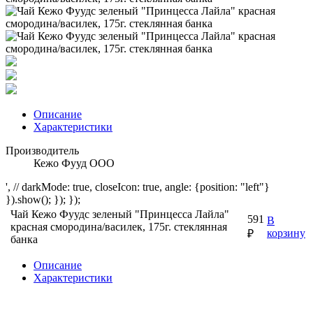
Описание
Характеристики
Производитель
Кежо Фууд ООО
', // darkMode: true, closeIcon: true, angle: {position: "left"}
}).show(); }); });
Чай Кежо Фуудс зеленый "Принцесса Лайла"
591
В
красная смородина/василек, 175г. стеклянная
корзину
₽
банка
Описание
Характеристики