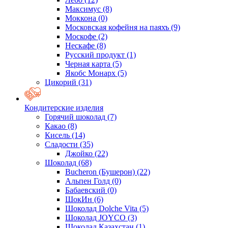
Максимус
(8)
Моккона
(0)
Московская кофейня на паяхъ
(9)
Москофе
(2)
Нескафе
(8)
Русский продукт
(1)
Черная карта
(5)
Якобс Монарх
(5)
Цикорий
(31)
Кондитерские изделия
Горячий шоколад
(7)
Какао
(8)
Кисель
(14)
Сладости
(35)
Джойко
(22)
Шоколад
(68)
Bucheron (Бушерон)
(22)
Альпен Голд
(0)
Бабаевский
(0)
ШокИн
(6)
Шоколад Dolche Vita
(5)
Шоколад JOYCO
(3)
Шоколад Казахстан
(1)