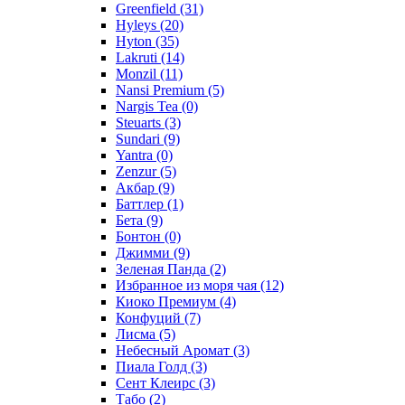
Greenfield
(31)
Hyleys
(20)
Hyton
(35)
Lakruti
(14)
Monzil
(11)
Nansi Premium
(5)
Nargis Tea
(0)
Steuarts
(3)
Sundari
(9)
Yantra
(0)
Zenzur
(5)
Акбар
(9)
Баттлер
(1)
Бета
(9)
Бонтон
(0)
Джимми
(9)
Зеленая Панда
(2)
Избранное из моря чая
(12)
Киоко Премиум
(4)
Конфуций
(7)
Лисма
(5)
Небесный Аромат
(3)
Пиала Голд
(3)
Сент Клеирс
(3)
Табо
(2)