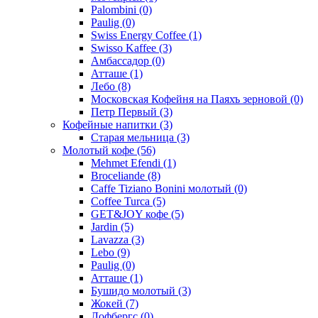
Palombini
(0)
Paulig
(0)
Swiss Energy Coffee
(1)
Swisso Kaffee
(3)
Амбассадор
(0)
Атташе
(1)
Лебо
(8)
Московская Кофейня на Паяхъ зерновой
(0)
Петр Первый
(3)
Кофейные напитки
(3)
Старая мельница
(3)
Молотый кофе
(56)
Mehmet Efendi
(1)
Broceliande
(8)
Caffe Tiziano Bonini молотый
(0)
Coffee Turca
(5)
GET&JOY кофе
(5)
Jardin
(5)
Lavazza
(3)
Lebo
(9)
Paulig
(0)
Атташе
(1)
Бушидо молотый
(3)
Жокей
(7)
Лофбергс
(0)