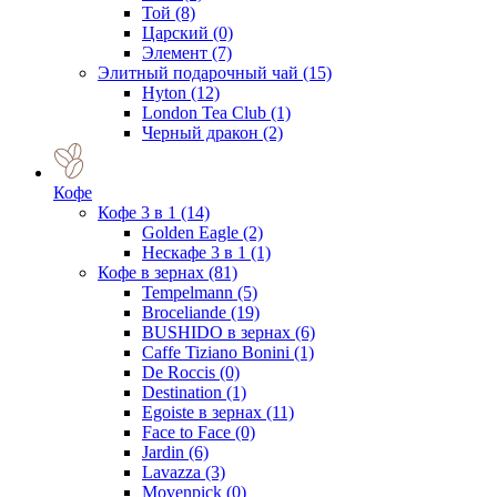
Той
(8)
Царский
(0)
Элемент
(7)
Элитный подарочный чай
(15)
Hyton
(12)
London Tea Club
(1)
Черный дракон
(2)
Кофе
Кофе 3 в 1
(14)
Golden Eagle
(2)
Нескафе 3 в 1
(1)
Кофе в зернах
(81)
Tempelmann
(5)
Broceliande
(19)
BUSHIDO в зернах
(6)
Caffe Tiziano Bonini
(1)
De Roccis
(0)
Destination
(1)
Egoiste в зернах
(11)
Face to Face
(0)
Jardin
(6)
Lavazza
(3)
Movenpick
(0)