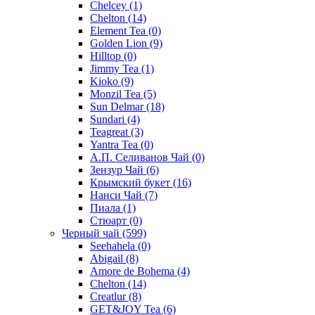
Chelcey
(1)
Chelton
(14)
Element Tea
(0)
Golden Lion
(9)
Hilltop
(0)
Jimmy Tea
(1)
Kioko
(9)
Monzil Tea
(5)
Sun Delmar
(18)
Sundari
(4)
Teagreat
(3)
Yantra Tea
(0)
А.П. Селиванов Чай
(0)
Зензур Чай
(6)
Крымский букет
(16)
Нанси Чай
(7)
Пиала
(1)
Стюарт
(0)
Черный чай
(599)
Seehahela
(0)
Abigail
(8)
Amore de Bohema
(4)
Chelton
(14)
Creatlur
(8)
GET&JOY Tea
(6)