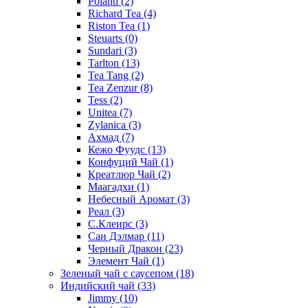
Polanti
(2)
Richard Tea
(4)
Riston Tea
(1)
Steuarts
(0)
Sundari
(3)
Tarlton
(13)
Tea Tang
(2)
Tea Zenzur
(8)
Tess
(2)
Unitea
(7)
Zylanica
(3)
Ахмад
(7)
Кежо Фуудс
(13)
Конфуций Чай
(1)
Креатлюр Чай
(2)
Маагадхи
(1)
Небесный Аромат
(3)
Реал
(3)
С.Клеирс
(3)
Сан Дэлмар
(11)
Черный Дракон
(23)
Элемент Чай
(1)
Зеленый чай с саусепом
(18)
Индийский чай
(33)
Jimmy
(10)