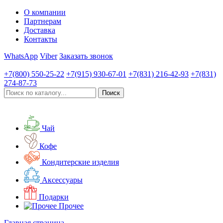
О компании
Партнерам
Доставка
Контакты
WhatsApp
Viber
Заказать звонок
+7(800)
550-25-22
+7(915)
930-67-01
+7(831)
216-42-93
+7(831)
274-87-73
Чай
Кофе
Кондитерские изделия
Аксессуары
Подарки
Прочее
Главная страница