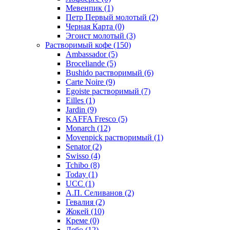
Мевенпик
(1)
Петр Первый молотый
(2)
Черная Карта
(0)
Эгоист молотый
(3)
Растворимый кофе
(150)
Ambassador
(5)
Broceliande
(5)
Bushido растворимый
(6)
Carte Noire
(9)
Egoiste растворимый
(7)
Eilles
(1)
Jardin
(9)
KAFFA Fresco
(5)
Monarch
(12)
Movenpick растворимый
(1)
Senator
(2)
Swisso
(4)
Tchibo
(8)
Today
(1)
UCC
(1)
А.П. Селиванов
(2)
Гевалия
(2)
Жокей
(10)
Креме
(0)
Лебо
(12)