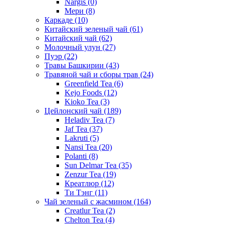
Nargis
(0)
Мери
(8)
Каркаде
(10)
Китайский зеленый чай
(61)
Китайский чай
(62)
Молочный улун
(27)
Пуэр
(22)
Травы Башкирии
(43)
Травяной чай и сборы трав
(24)
Greenfield Tea
(6)
Kejo Foods
(12)
Kioko Tea
(3)
Цейлонский чай
(189)
Heladiv Tea
(7)
Jaf Tea
(37)
Lakruti
(5)
Nansi Tea
(20)
Polanti
(8)
Sun Delmar Tea
(35)
Zenzur Tea
(19)
Креатлюр
(12)
Ти Тэнг
(11)
Чай зеленый с жасмином
(164)
Creatlur Tea
(2)
Chelton Tea
(4)