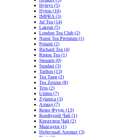
Hyleys
(5)
Hyton
(16)
IMPRA
(3)
Jaf Tea
(14)
Lakruti
(5)
London Tea Club
(2)
Nansi Tea Premium
(1)
Polanti
(2)
Richard Tea
(4)
Riston Tea
(1)
Steuarts
(0)
Sundari
(3)
Tarlton
(13)
Tea Tang
(2)
Tea Zenzur
(8)
Tess
(2)
Unitea
(7)
Zylanica
(3)
Ахмад
(7)
Кежо Фуудс
(13)
Конфуций Чай
(1)
Креатлюр Чай
(2)
Маагадхи
(1)
Небесный Аромат
(3)