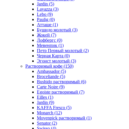
Jardin
(5)
Lavazza
(3)
Lebo
(9)
Paulig
(0)
Атташе
(1)
Бушидо молотый
(3)
Жокей
(7)
Лофбергс
(0)
Мевенпик
(1)
Петр Первый молотый
(2)
Черная Карта
(0)
Эгоист молотый
(3)
Растворимый кофе
(150)
Ambassador
(5)
Broceliande
(5)
Bushido растворимый
(6)
Carte Noire
(9)
Egoiste растворимый
(7)
Eilles
(1)
Jardin
(9)
KAFFA Fresco
(5)
Monarch
(12)
Movenpick растворимый
(1)
Senator
(2)
Swisso
(4)