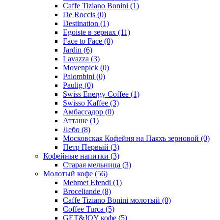
Caffe Tiziano Bonini
(1)
De Roccis
(0)
Destination
(1)
Egoiste в зернах
(11)
Face to Face
(0)
Jardin
(6)
Lavazza
(3)
Movenpick
(0)
Palombini
(0)
Paulig
(0)
Swiss Energy Coffee
(1)
Swisso Kaffee
(3)
Амбассадор
(0)
Атташе
(1)
Лебо
(8)
Московская Кофейня на Паяхъ зерновой
(0)
Петр Первый
(3)
Кофейные напитки
(3)
Старая мельница
(3)
Молотый кофе
(56)
Mehmet Efendi
(1)
Broceliande
(8)
Caffe Tiziano Bonini молотый
(0)
Coffee Turca
(5)
GET&JOY кофе
(5)