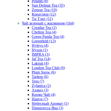
Polanti
(8)
Sun Delmar Tea
(35)
Zenzur Tea
(19)
Креатлюр
(12)
Ти Тэнг
(11)
Чай зеленый с жасмином
(164)
Creatlur Tea
(2)
Chelton Tea
(4)
Green Panda Tea
(4)
Greenfield
(13)
Hyleys
(4)
Hyson
(1)
IMPRA
(3)
Jaf Tea
(14)
Lakruti
(4)
London Tea Club
(0)
Plum Snow
(6)
Tarlton
(6)
Tess
(7)
Zylanica
(2)
Ахмад
(3)
Киоко Чай
(4)
Нанси
(7)
Небесный Аромат
(1)
Принцесса Ява
(3)