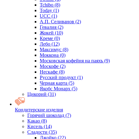
Tchibo
(8)
Today
(1)
UCC
(1)
А.П. Селиванов
(2)
Гевалия
(2)
Жокей
(10)
Креме
(0)
Лебо
(12)
Максимус
(8)
Моккона
(0)
Московская кофейня на паяхъ
(9)
Москофе
(2)
Нескафе
(8)
Русский продукт
(1)
Черная карта
(5)
Якобс Монарх
(5)
Цикорий
(31)
Кондитерские изделия
Горячий шоколад
(7)
Какао
(8)
Кисель
(14)
Сладости
(35)
Джойко
(22)