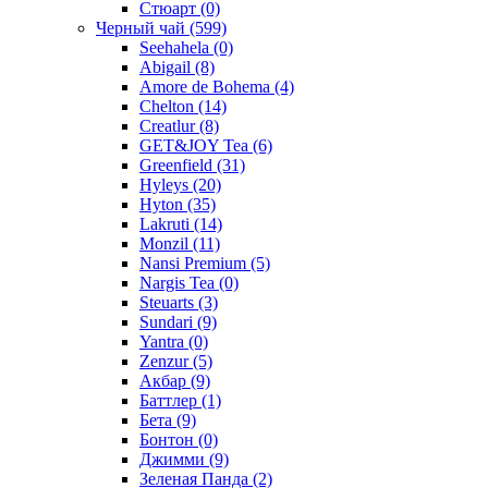
Стюарт
(0)
Черный чай
(599)
Seehahela
(0)
Abigail
(8)
Amore de Bohema
(4)
Chelton
(14)
Creatlur
(8)
GET&JOY Tea
(6)
Greenfield
(31)
Hyleys
(20)
Hyton
(35)
Lakruti
(14)
Monzil
(11)
Nansi Premium
(5)
Nargis Tea
(0)
Steuarts
(3)
Sundari
(9)
Yantra
(0)
Zenzur
(5)
Акбар
(9)
Баттлер
(1)
Бета
(9)
Бонтон
(0)
Джимми
(9)
Зеленая Панда
(2)