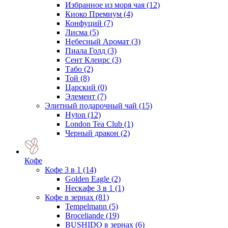
Избранное из моря чая
(12)
Киоко Премиум
(4)
Конфуций
(7)
Лисма
(5)
Небесный Аромат
(3)
Пиала Голд
(3)
Сент Клеирс
(3)
Табо
(2)
Той
(8)
Царский
(0)
Элемент
(7)
Элитный подарочный чай
(15)
Hyton
(12)
London Tea Club
(1)
Черный дракон
(2)
Кофе
Кофе 3 в 1
(14)
Golden Eagle
(2)
Нескафе 3 в 1
(1)
Кофе в зернах
(81)
Tempelmann
(5)
Broceliande
(19)
BUSHIDO в зернах
(6)