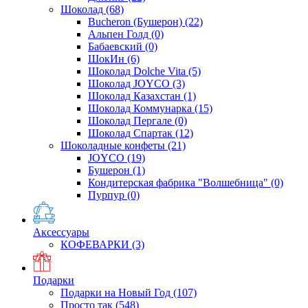
Шоколад
(68)
Bucheron (Бушерон)
(22)
Альпен Голд
(0)
Бабаевский
(0)
ШокИн
(6)
Шоколад Dolche Vita
(5)
Шоколад JOYCO
(3)
Шоколад Казахстан
(1)
Шоколад Коммунарка
(15)
Шоколад Пергале
(0)
Шоколад Спартак
(12)
Шоколадные конфеты
(21)
JOYCO
(19)
Бушерон
(1)
Кондитерская фабрика "Волшебница"
(0)
Пурпур
(0)
Аксессуары
КОФЕВАРКИ
(3)
Подарки
Подарки на Новый Год
(107)
Просто так
(548)