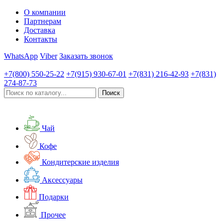
О компании
Партнерам
Доставка
Контакты
WhatsApp
Viber
Заказать звонок
+7(800)
550-25-22
+7(915)
930-67-01
+7(831)
216-42-93
+7(831)
274-87-73
Чай
Кофе
Кондитерские изделия
Аксессуары
Подарки
Прочее