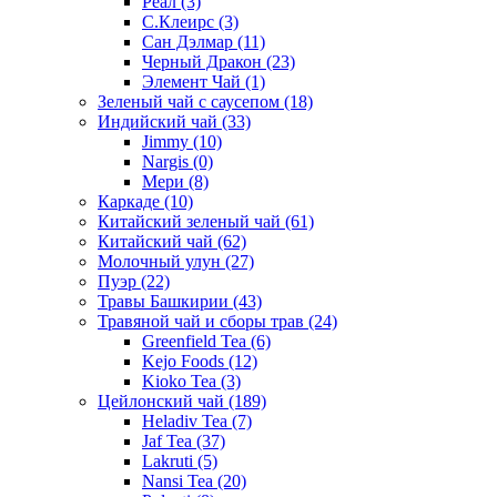
Реал
(3)
С.Клеирс
(3)
Сан Дэлмар
(11)
Черный Дракон
(23)
Элемент Чай
(1)
Зеленый чай с саусепом
(18)
Индийский чай
(33)
Jimmy
(10)
Nargis
(0)
Мери
(8)
Каркаде
(10)
Китайский зеленый чай
(61)
Китайский чай
(62)
Молочный улун
(27)
Пуэр
(22)
Травы Башкирии
(43)
Травяной чай и сборы трав
(24)
Greenfield Tea
(6)
Kejo Foods
(12)
Kioko Tea
(3)
Цейлонский чай
(189)
Heladiv Tea
(7)
Jaf Tea
(37)
Lakruti
(5)
Nansi Tea
(20)