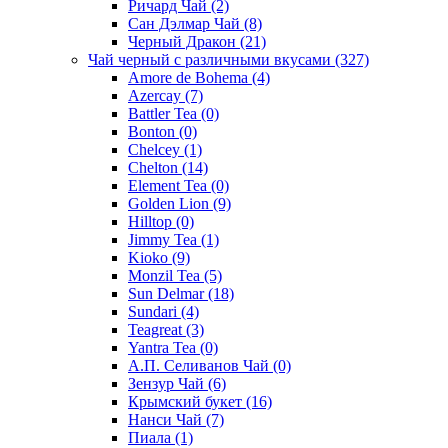
Ричард Чай
(2)
Сан Дэлмар Чай
(8)
Черный Дракон
(21)
Чай черный с различными вкусами
(327)
Amore de Bohema
(4)
Azercay
(7)
Battler Tea
(0)
Bonton
(0)
Chelcey
(1)
Chelton
(14)
Element Tea
(0)
Golden Lion
(9)
Hilltop
(0)
Jimmy Tea
(1)
Kioko
(9)
Monzil Tea
(5)
Sun Delmar
(18)
Sundari
(4)
Teagreat
(3)
Yantra Tea
(0)
А.П. Селиванов Чай
(0)
Зензур Чай
(6)
Крымский букет
(16)
Нанси Чай
(7)
Пиала
(1)