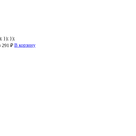
; }); });
а
В корзину
291 ₽