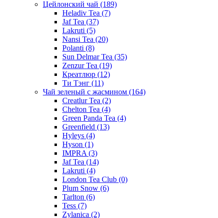
Цейлонский чай
(189)
Heladiv Tea
(7)
Jaf Tea
(37)
Lakruti
(5)
Nansi Tea
(20)
Polanti
(8)
Sun Delmar Tea
(35)
Zenzur Tea
(19)
Креатлюр
(12)
Ти Тэнг
(11)
Чай зеленый с жасмином
(164)
Creatlur Tea
(2)
Chelton Tea
(4)
Green Panda Tea
(4)
Greenfield
(13)
Hyleys
(4)
Hyson
(1)
IMPRA
(3)
Jaf Tea
(14)
Lakruti
(4)
London Tea Club
(0)
Plum Snow
(6)
Tarlton
(6)
Tess
(7)
Zylanica
(2)