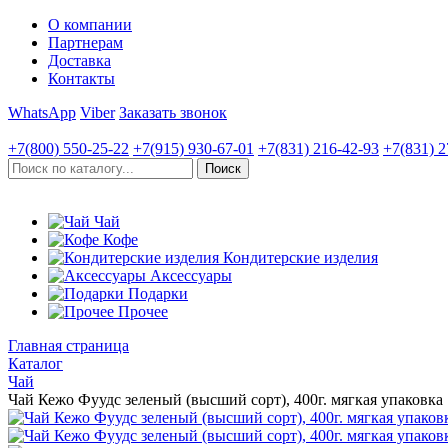
О компании
Партнерам
Доставка
Контакты
WhatsApp
Viber
Заказать звонок
+7(800)
550-25-22
+7(915)
930-67-01
+7(831)
216-42-93
+7(831)
2
Чай
Кофе
Кондитерские изделия
Аксессуары
Подарки
Прочее
Главная страница
Каталог
Чай
Чай Кежо Фуудс зеленый (высший сорт), 400г. мягкая упаковка