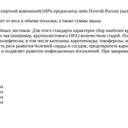
спортной компанией(100% предоплата) либо Почтой России (на
т от веса и объема посылки, а также суммы заказа.
ных листиков. Для этого стандарта характерен сбор наиболее к
ого чая (например, крупнолистового OPA) количеством стадий. П
лифенолы, в том числе катехины; каротиноиды; токоферолы; аск
 риск развития болезней сердца и сосудов, предотвратить карие
 и подавляет развитие инфекционных воспалений. При заварива