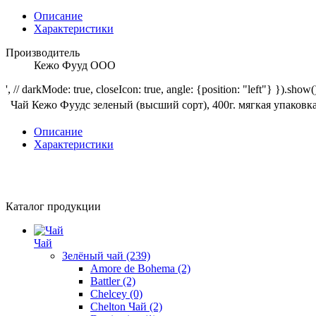
Описание
Характеристики
Производитель
Кежо Фууд ООО
', // darkMode: true, closeIcon: true, angle: {position: "left"} }).show()
Чай Кежо Фуудс зеленый (высший сорт), 400г. мягкая упаковк
Описание
Характеристики
Каталог продукции
Чай
Зелёный чай
(239)
Amore de Bohema
(2)
Battler
(2)
Chelcey
(0)
Chelton Чай
(2)