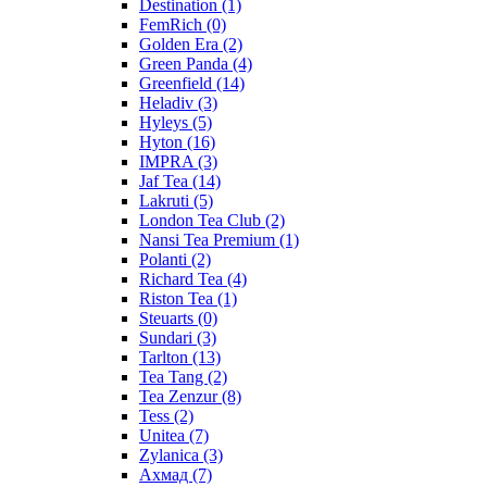
Destination
(1)
FemRich
(0)
Golden Era
(2)
Green Panda
(4)
Greenfield
(14)
Heladiv
(3)
Hyleys
(5)
Hyton
(16)
IMPRA
(3)
Jaf Tea
(14)
Lakruti
(5)
London Tea Club
(2)
Nansi Tea Premium
(1)
Polanti
(2)
Richard Tea
(4)
Riston Tea
(1)
Steuarts
(0)
Sundari
(3)
Tarlton
(13)
Tea Tang
(2)
Tea Zenzur
(8)
Tess
(2)
Unitea
(7)
Zylanica
(3)
Ахмад
(7)