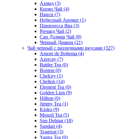
Ахмад
(3)
Киоко Чай
(4)
Нанси
(7)
Небесный Аромат
(1)
Принцесса Ява
(3)
Ричард Чай
(2)
Сан Дэлмар Чай
(8)
Черный Дракон
(21)
Чай черный с различными вкусами
(327)
Amore de Bohema
(4)
Azercay
(7)
Battler Tea
(0)
Bonton
(0)
Chelcey
(1)
Chelton
(14)
Element Tea
(0)
Golden Lion
(9)
Hilltop
(0)
Jimmy Tea
(1)
Kioko
(9)
Monzil Tea
(5)
Sun Delmar
(18)
Sundari
(4)
Teagreat
(3)
Yantra Tea
(0)