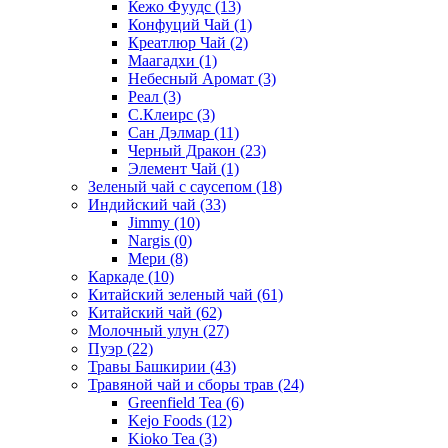
Кежо Фуудс
(13)
Конфуций Чай
(1)
Креатлюр Чай
(2)
Маагадхи
(1)
Небесный Аромат
(3)
Реал
(3)
С.Клеирс
(3)
Сан Дэлмар
(11)
Черный Дракон
(23)
Элемент Чай
(1)
Зеленый чай с саусепом
(18)
Индийский чай
(33)
Jimmy
(10)
Nargis
(0)
Мери
(8)
Каркаде
(10)
Китайский зеленый чай
(61)
Китайский чай
(62)
Молочный улун
(27)
Пуэр
(22)
Травы Башкирии
(43)
Травяной чай и сборы трав
(24)
Greenfield Tea
(6)
Kejo Foods
(12)
Kioko Tea
(3)