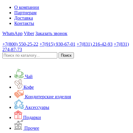
О компании
Партнерам
Доставка
Контакты
WhatsApp
Viber
Заказать звонок
+7(800)
550-25-22
+7(915)
930-67-01
+7(831)
216-42-93
+7(831)
274-87-73
Чай
Кофе
Кондитерские изделия
Аксессуары
Подарки
Прочее