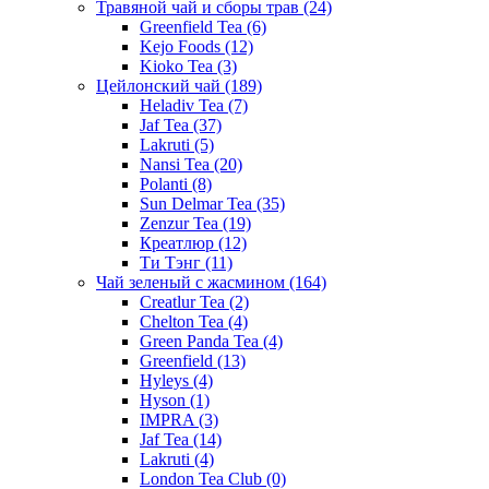
Травяной чай и сборы трав
(24)
Greenfield Tea
(6)
Kejo Foods
(12)
Kioko Tea
(3)
Цейлонский чай
(189)
Heladiv Tea
(7)
Jaf Tea
(37)
Lakruti
(5)
Nansi Tea
(20)
Polanti
(8)
Sun Delmar Tea
(35)
Zenzur Tea
(19)
Креатлюр
(12)
Ти Тэнг
(11)
Чай зеленый с жасмином
(164)
Creatlur Tea
(2)
Chelton Tea
(4)
Green Panda Tea
(4)
Greenfield
(13)
Hyleys
(4)
Hyson
(1)
IMPRA
(3)
Jaf Tea
(14)
Lakruti
(4)
London Tea Club
(0)