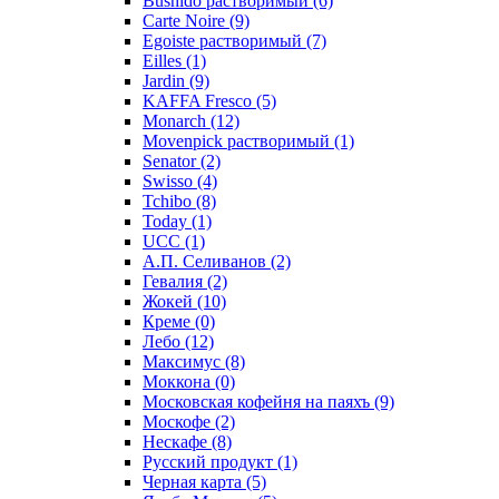
Bushido растворимый
(6)
Carte Noire
(9)
Egoiste растворимый
(7)
Eilles
(1)
Jardin
(9)
KAFFA Fresco
(5)
Monarch
(12)
Movenpick растворимый
(1)
Senator
(2)
Swisso
(4)
Tchibo
(8)
Today
(1)
UCC
(1)
А.П. Селиванов
(2)
Гевалия
(2)
Жокей
(10)
Креме
(0)
Лебо
(12)
Максимус
(8)
Моккона
(0)
Московская кофейня на паяхъ
(9)
Москофе
(2)
Нескафе
(8)
Русский продукт
(1)
Черная карта
(5)