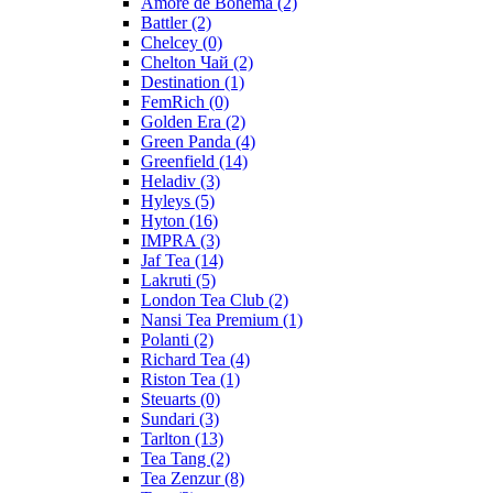
Amore de Bohema
(2)
Battler
(2)
Chelcey
(0)
Chelton Чай
(2)
Destination
(1)
FemRich
(0)
Golden Era
(2)
Green Panda
(4)
Greenfield
(14)
Heladiv
(3)
Hyleys
(5)
Hyton
(16)
IMPRA
(3)
Jaf Tea
(14)
Lakruti
(5)
London Tea Club
(2)
Nansi Tea Premium
(1)
Polanti
(2)
Richard Tea
(4)
Riston Tea
(1)
Steuarts
(0)
Sundari
(3)
Tarlton
(13)
Tea Tang
(2)
Tea Zenzur
(8)