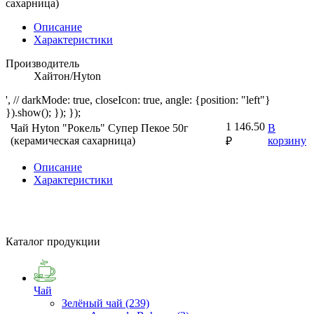
Описание
Характеристики
Производитель
Хайтон/Hyton
', // darkMode: true, closeIcon: true, angle: {position: "left"}
}).show(); }); });
1 146.50
Чай Hyton "Рокель" Супер Пекое 50г
В
(керамическая сахарница)
корзину
₽
Описание
Характеристики
Каталог продукции
Чай
Зелёный чай
(239)