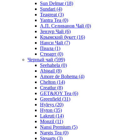
Sun Delmar
(18)
Sundari
(4)
Teagreat
(3)
Yantra Tea
(0)
А.П. Селиванов Чай
(0)
Зензур Чай
(6)
Крымский букет
(16)
Нанси Чай
(7)
Пиала
(1)
Стюарт
(0)
Черный чай
(599)
Seehahela
(0)
Abigail
(8)
Amore de Bohema
(4)
Chelton
(14)
Creatlur
(8)
GET&JOY Tea
(6)
Greenfield
(31)
Hyleys
(20)
Hyton
(35)
Lakruti
(14)
Monzil
(11)
Nansi Premium
(5)
Nargis Tea
(0)
Steuarts
(3)