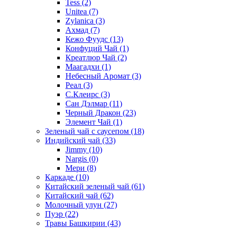
Tess
(2)
Unitea
(7)
Zylanica
(3)
Ахмад
(7)
Кежо Фуудс
(13)
Конфуций Чай
(1)
Креатлюр Чай
(2)
Маагадхи
(1)
Небесный Аромат
(3)
Реал
(3)
С.Клеирс
(3)
Сан Дэлмар
(11)
Черный Дракон
(23)
Элемент Чай
(1)
Зеленый чай с саусепом
(18)
Индийский чай
(33)
Jimmy
(10)
Nargis
(0)
Мери
(8)
Каркаде
(10)
Китайский зеленый чай
(61)
Китайский чай
(62)
Молочный улун
(27)
Пуэр
(22)
Травы Башкирии
(43)