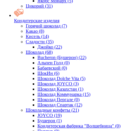
Якобс Монарх
(5)
Цикорий
(31)
Кондитерские изделия
Горячий шоколад
(7)
Какао
(8)
Кисель
(14)
Сладости
(35)
Джойко
(22)
Шоколад
(68)
Bucheron (Бушерон)
(22)
Альпен Голд
(0)
Бабаевский
(0)
ШокИн
(6)
Шоколад Dolche Vita
(5)
Шоколад JOYCO
(3)
Шоколад Казахстан
(1)
Шоколад Коммунарка
(15)
Шоколад Пергале
(0)
Шоколад Спартак
(12)
Шоколадные конфеты
(21)
JOYCO
(19)
Бушерон
(1)
Кондитерская фабрика "Волшебница"
(0)