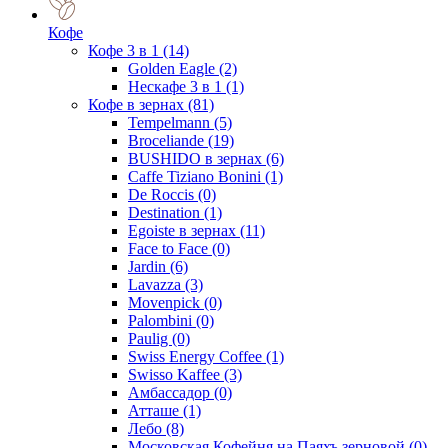
Кофе
Кофе 3 в 1
(14)
Golden Eagle
(2)
Нескафе 3 в 1
(1)
Кофе в зернах
(81)
Tempelmann
(5)
Broceliande
(19)
BUSHIDO в зернах
(6)
Caffe Tiziano Bonini
(1)
De Roccis
(0)
Destination
(1)
Egoiste в зернах
(11)
Face to Face
(0)
Jardin
(6)
Lavazza
(3)
Movenpick
(0)
Palombini
(0)
Paulig
(0)
Swiss Energy Coffee
(1)
Swisso Kaffee
(3)
Амбассадор
(0)
Атташе
(1)
Лебо
(8)
Московская Кофейня на Паяхъ зерновой
(0)