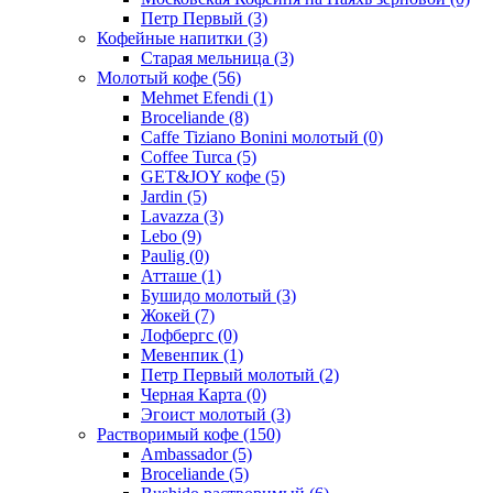
Петр Первый
(3)
Кофейные напитки
(3)
Старая мельница
(3)
Молотый кофе
(56)
Mehmet Efendi
(1)
Broceliande
(8)
Caffe Tiziano Bonini молотый
(0)
Coffee Turca
(5)
GET&JOY кофе
(5)
Jardin
(5)
Lavazza
(3)
Lebo
(9)
Paulig
(0)
Атташе
(1)
Бушидо молотый
(3)
Жокей
(7)
Лофбергс
(0)
Мевенпик
(1)
Петр Первый молотый
(2)
Черная Карта
(0)
Эгоист молотый
(3)
Растворимый кофе
(150)
Ambassador
(5)
Broceliande
(5)