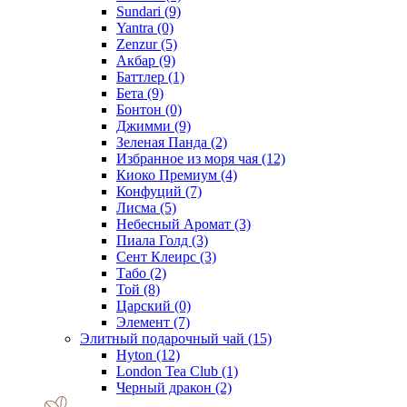
Sundari
(9)
Yantra
(0)
Zenzur
(5)
Акбар
(9)
Баттлер
(1)
Бета
(9)
Бонтон
(0)
Джимми
(9)
Зеленая Панда
(2)
Избранное из моря чая
(12)
Киоко Премиум
(4)
Конфуций
(7)
Лисма
(5)
Небесный Аромат
(3)
Пиала Голд
(3)
Сент Клеирс
(3)
Табо
(2)
Той
(8)
Царский
(0)
Элемент
(7)
Элитный подарочный чай
(15)
Hyton
(12)
London Tea Club
(1)
Черный дракон
(2)