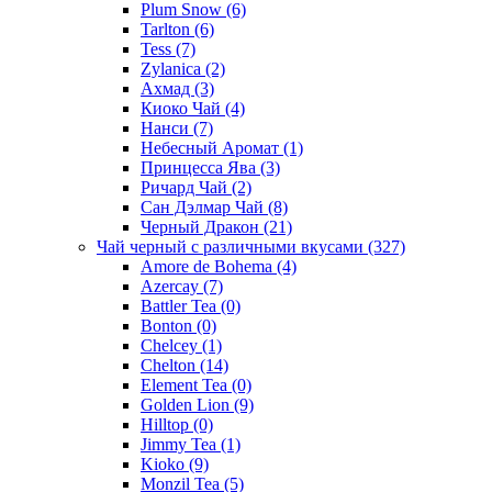
Plum Snow
(6)
Tarlton
(6)
Tess
(7)
Zylanica
(2)
Ахмад
(3)
Киоко Чай
(4)
Нанси
(7)
Небесный Аромат
(1)
Принцесса Ява
(3)
Ричард Чай
(2)
Сан Дэлмар Чай
(8)
Черный Дракон
(21)
Чай черный с различными вкусами
(327)
Amore de Bohema
(4)
Azercay
(7)
Battler Tea
(0)
Bonton
(0)
Chelcey
(1)
Chelton
(14)
Element Tea
(0)
Golden Lion
(9)
Hilltop
(0)
Jimmy Tea
(1)
Kioko
(9)
Monzil Tea
(5)