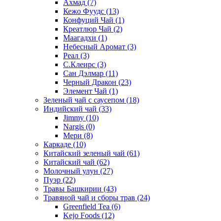
Ахмад
(7)
Кежо Фуудс
(13)
Конфуций Чай
(1)
Креатлюр Чай
(2)
Маагадхи
(1)
Небесный Аромат
(3)
Реал
(3)
С.Клеирс
(3)
Сан Дэлмар
(11)
Черный Дракон
(23)
Элемент Чай
(1)
Зеленый чай с саусепом
(18)
Индийский чай
(33)
Jimmy
(10)
Nargis
(0)
Мери
(8)
Каркаде
(10)
Китайский зеленый чай
(61)
Китайский чай
(62)
Молочный улун
(27)
Пуэр
(22)
Травы Башкирии
(43)
Травяной чай и сборы трав
(24)
Greenfield Tea
(6)
Kejo Foods
(12)