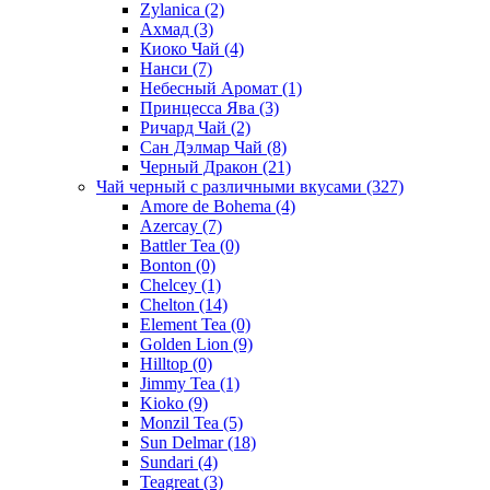
Zylanica
(2)
Ахмад
(3)
Киоко Чай
(4)
Нанси
(7)
Небесный Аромат
(1)
Принцесса Ява
(3)
Ричард Чай
(2)
Сан Дэлмар Чай
(8)
Черный Дракон
(21)
Чай черный с различными вкусами
(327)
Amore de Bohema
(4)
Azercay
(7)
Battler Tea
(0)
Bonton
(0)
Chelcey
(1)
Chelton
(14)
Element Tea
(0)
Golden Lion
(9)
Hilltop
(0)
Jimmy Tea
(1)
Kioko
(9)
Monzil Tea
(5)
Sun Delmar
(18)
Sundari
(4)
Teagreat
(3)