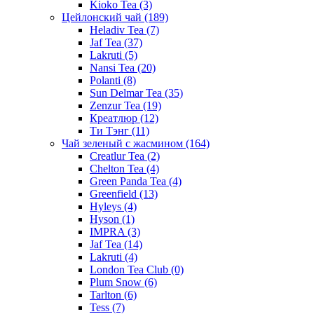
Kioko Tea
(3)
Цейлонский чай
(189)
Heladiv Tea
(7)
Jaf Tea
(37)
Lakruti
(5)
Nansi Tea
(20)
Polanti
(8)
Sun Delmar Tea
(35)
Zenzur Tea
(19)
Креатлюр
(12)
Ти Тэнг
(11)
Чай зеленый с жасмином
(164)
Creatlur Tea
(2)
Chelton Tea
(4)
Green Panda Tea
(4)
Greenfield
(13)
Hyleys
(4)
Hyson
(1)
IMPRA
(3)
Jaf Tea
(14)
Lakruti
(4)
London Tea Club
(0)
Plum Snow
(6)
Tarlton
(6)
Tess
(7)