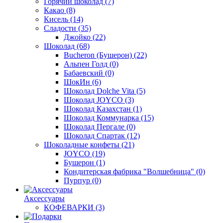
Горячий шоколад
(7)
Какао
(8)
Кисель
(14)
Сладости
(35)
Джойко
(22)
Шоколад
(68)
Bucheron (Бушерон)
(22)
Альпен Голд
(0)
Бабаевский
(0)
ШокИн
(6)
Шоколад Dolche Vita
(5)
Шоколад JOYCO
(3)
Шоколад Казахстан
(1)
Шоколад Коммунарка
(15)
Шоколад Пергале
(0)
Шоколад Спартак
(12)
Шоколадные конфеты
(21)
JOYCO
(19)
Бушерон
(1)
Кондитерская фабрика "Волшебница"
(0)
Пурпур
(0)
Аксессуары
КОФЕВАРКИ
(3)