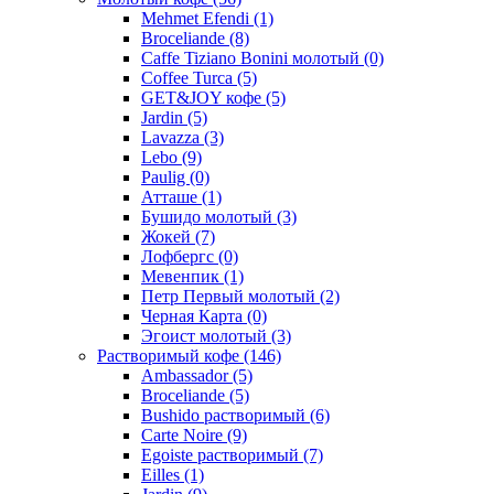
Mehmet Efendi
(1)
Broceliande
(8)
Caffe Tiziano Bonini молотый
(0)
Coffee Turca
(5)
GET&JOY кофе
(5)
Jardin
(5)
Lavazza
(3)
Lebo
(9)
Paulig
(0)
Атташе
(1)
Бушидо молотый
(3)
Жокей
(7)
Лофбергс
(0)
Мевенпик
(1)
Петр Первый молотый
(2)
Черная Карта
(0)
Эгоист молотый
(3)
Растворимый кофе
(146)
Ambassador
(5)
Broceliande
(5)
Bushido растворимый
(6)
Carte Noire
(9)
Egoiste растворимый
(7)
Eilles
(1)