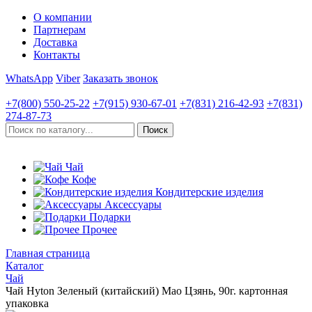
О компании
Партнерам
Доставка
Контакты
WhatsApp
Viber
Заказать звонок
+7(800)
550-25-22
+7(915)
930-67-01
+7(831)
216-42-93
+7(831)
274-87-73
Чай
Кофе
Кондитерские изделия
Аксессуары
Подарки
Прочее
Главная страница
Каталог
Чай
Чай Hyton Зеленый (китайский) Мао Цзянь, 90г. картонная
упаковка