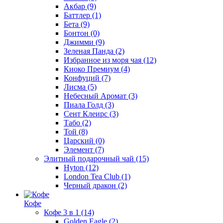
Акбар
(9)
Баттлер
(1)
Бета
(9)
Бонтон
(0)
Джимми
(9)
Зеленая Панда
(2)
Избранное из моря чая
(12)
Киоко Премиум
(4)
Конфуций
(7)
Лисма
(5)
Небесный Аромат
(3)
Пиала Голд
(3)
Сент Клеирс
(3)
Табо
(2)
Той
(8)
Царский
(0)
Элемент
(7)
Элитный подарочный чай
(15)
Hyton
(12)
London Tea Club
(1)
Черный дракон
(2)
Кофе
Кофе 3 в 1
(14)
Golden Eagle
(2)