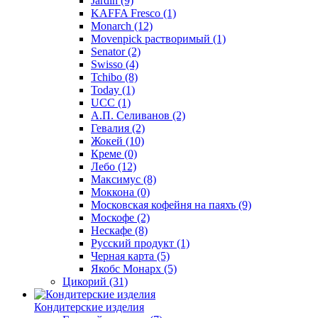
Jardin
(9)
KAFFA Fresco
(1)
Monarch
(12)
Movenpick растворимый
(1)
Senator
(2)
Swisso
(4)
Tchibo
(8)
Today
(1)
UCC
(1)
А.П. Селиванов
(2)
Гевалия
(2)
Жокей
(10)
Креме
(0)
Лебо
(12)
Максимус
(8)
Моккона
(0)
Московская кофейня на паяхъ
(9)
Москофе
(2)
Нескафе
(8)
Русский продукт
(1)
Черная карта
(5)
Якобс Монарх
(5)
Цикорий
(31)
Кондитерские изделия