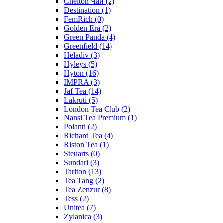
Chelton Чай
(2)
Destination
(1)
FemRich
(0)
Golden Era
(2)
Green Panda
(4)
Greenfield
(14)
Heladiv
(3)
Hyleys
(5)
Hyton
(16)
IMPRA
(3)
Jaf Tea
(14)
Lakruti
(5)
London Tea Club
(2)
Nansi Tea Premium
(1)
Polanti
(2)
Richard Tea
(4)
Riston Tea
(1)
Steuarts
(0)
Sundari
(3)
Tarlton
(13)
Tea Tang
(2)
Tea Zenzur
(8)
Tess
(2)
Unitea
(7)
Zylanica
(3)