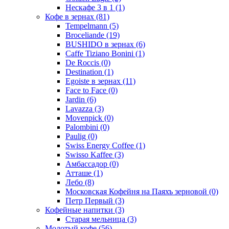
Нескафе 3 в 1
(1)
Кофе в зернах
(81)
Tempelmann
(5)
Broceliande
(19)
BUSHIDO в зернах
(6)
Caffe Tiziano Bonini
(1)
De Roccis
(0)
Destination
(1)
Egoiste в зернах
(11)
Face to Face
(0)
Jardin
(6)
Lavazza
(3)
Movenpick
(0)
Palombini
(0)
Paulig
(0)
Swiss Energy Coffee
(1)
Swisso Kaffee
(3)
Амбассадор
(0)
Атташе
(1)
Лебо
(8)
Московская Кофейня на Паяхъ зерновой
(0)
Петр Первый
(3)
Кофейные напитки
(3)
Старая мельница
(3)
Молотый кофе
(56)