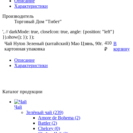
Описание
Характеристики
Производитель
Торговый Дом "Тибет"
', // darkMode: true, closeIcon: true, angle: {position: "left"}
}).show(); }); });
410
Чай Hyton Зеленый (китайский) Мао Цзянь, 90г.
В
картонная упаковка
корзину
₽
Описание
Характеристики
Каталог продукции
Чай
Зелёный чай
(239)
Amore de Bohema
(2)
Battler
(2)
Chelcey
(0)