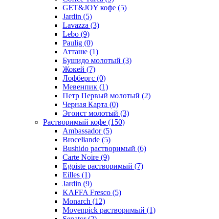
GET&JOY кофе
(5)
Jardin
(5)
Lavazza
(3)
Lebo
(9)
Paulig
(0)
Атташе
(1)
Бушидо молотый
(3)
Жокей
(7)
Лофбергс
(0)
Мевенпик
(1)
Петр Первый молотый
(2)
Черная Карта
(0)
Эгоист молотый
(3)
Растворимый кофе
(150)
Ambassador
(5)
Broceliande
(5)
Bushido растворимый
(6)
Carte Noire
(9)
Egoiste растворимый
(7)
Eilles
(1)
Jardin
(9)
KAFFA Fresco
(5)
Monarch
(12)
Movenpick растворимый
(1)
Senator
(2)