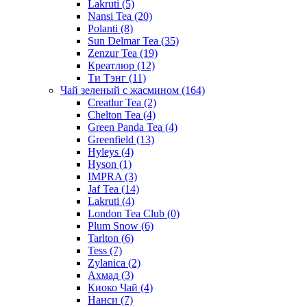
Lakruti
(5)
Nansi Tea
(20)
Polanti
(8)
Sun Delmar Tea
(35)
Zenzur Tea
(19)
Креатлюр
(12)
Ти Тэнг
(11)
Чай зеленый с жасмином
(164)
Creatlur Tea
(2)
Chelton Tea
(4)
Green Panda Tea
(4)
Greenfield
(13)
Hyleys
(4)
Hyson
(1)
IMPRA
(3)
Jaf Tea
(14)
Lakruti
(4)
London Tea Club
(0)
Plum Snow
(6)
Tarlton
(6)
Tess
(7)
Zylanica
(2)
Ахмад
(3)
Киоко Чай
(4)
Нанси
(7)