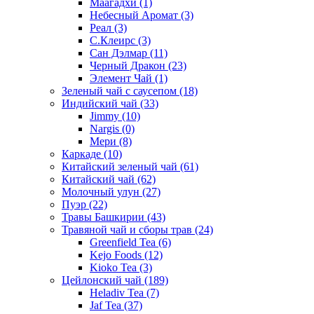
Маагадхи
(1)
Небесный Аромат
(3)
Реал
(3)
С.Клеирс
(3)
Сан Дэлмар
(11)
Черный Дракон
(23)
Элемент Чай
(1)
Зеленый чай с саусепом
(18)
Индийский чай
(33)
Jimmy
(10)
Nargis
(0)
Мери
(8)
Каркаде
(10)
Китайский зеленый чай
(61)
Китайский чай
(62)
Молочный улун
(27)
Пуэр
(22)
Травы Башкирии
(43)
Травяной чай и сборы трав
(24)
Greenfield Tea
(6)
Kejo Foods
(12)
Kioko Tea
(3)
Цейлонский чай
(189)
Heladiv Tea
(7)
Jaf Tea
(37)