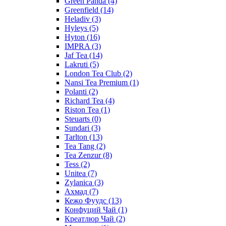
Green Panda
(4)
Greenfield
(14)
Heladiv
(3)
Hyleys
(5)
Hyton
(16)
IMPRA
(3)
Jaf Tea
(14)
Lakruti
(5)
London Tea Club
(2)
Nansi Tea Premium
(1)
Polanti
(2)
Richard Tea
(4)
Riston Tea
(1)
Steuarts
(0)
Sundari
(3)
Tarlton
(13)
Tea Tang
(2)
Tea Zenzur
(8)
Tess
(2)
Unitea
(7)
Zylanica
(3)
Ахмад
(7)
Кежо Фуудс
(13)
Конфуций Чай
(1)
Креатлюр Чай
(2)