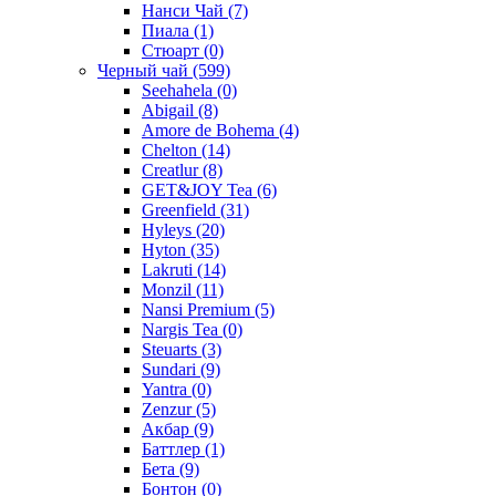
Нанси Чай
(7)
Пиала
(1)
Стюарт
(0)
Черный чай
(599)
Seehahela
(0)
Abigail
(8)
Amore de Bohema
(4)
Chelton
(14)
Creatlur
(8)
GET&JOY Tea
(6)
Greenfield
(31)
Hyleys
(20)
Hyton
(35)
Lakruti
(14)
Monzil
(11)
Nansi Premium
(5)
Nargis Tea
(0)
Steuarts
(3)
Sundari
(9)
Yantra
(0)
Zenzur
(5)
Акбар
(9)
Баттлер
(1)
Бета
(9)
Бонтон
(0)