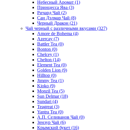
Небесный Аромат
(1)
Принцесса Ява
(3)
Ричард Чай
(2)
Сан Дэлмар Чай
(8)
Черный Дракон
(21)
Чай черный с различными вкусами
(327)
Amore de Bohema
(4)
Azercay
(7)
Battler Tea
(0)
Bonton
(0)
Chelcey
(1)
Chelton
(14)
Element Tea
(0)
Golden Lion
(9)
Hilltop
(0)
Jimmy Tea
(1)
Kioko
(9)
Monzil Tea
(5)
Sun Delmar
(18)
Sundari
(4)
Teagreat
(3)
Yantra Tea
(0)
А.П. Селиванов Чай
(0)
Зензур Чай
(6)
Крымский букет
(16)