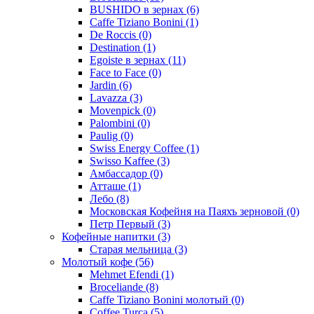
BUSHIDO в зернах
(6)
Caffe Tiziano Bonini
(1)
De Roccis
(0)
Destination
(1)
Egoiste в зернах
(11)
Face to Face
(0)
Jardin
(6)
Lavazza
(3)
Movenpick
(0)
Palombini
(0)
Paulig
(0)
Swiss Energy Coffee
(1)
Swisso Kaffee
(3)
Амбассадор
(0)
Атташе
(1)
Лебо
(8)
Московская Кофейня на Паяхъ зерновой
(0)
Петр Первый
(3)
Кофейные напитки
(3)
Старая мельница
(3)
Молотый кофе
(56)
Mehmet Efendi
(1)
Broceliande
(8)
Caffe Tiziano Bonini молотый
(0)
Coffee Turca
(5)