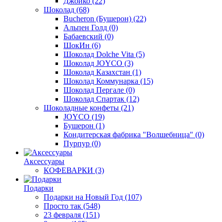
Джойко
(22)
Шоколад
(68)
Bucheron (Бушерон)
(22)
Альпен Голд
(0)
Бабаевский
(0)
ШокИн
(6)
Шоколад Dolche Vita
(5)
Шоколад JOYCO
(3)
Шоколад Казахстан
(1)
Шоколад Коммунарка
(15)
Шоколад Пергале
(0)
Шоколад Спартак
(12)
Шоколадные конфеты
(21)
JOYCO
(19)
Бушерон
(1)
Кондитерская фабрика "Волшебница"
(0)
Пурпур
(0)
Аксессуары
КОФЕВАРКИ
(3)
Подарки
Подарки на Новый Год
(107)
Просто так
(548)
23 февраля
(151)