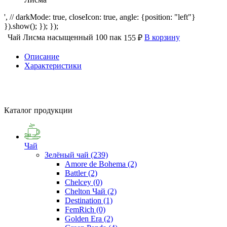
', // darkMode: true, closeIcon: true, angle: {position: "left"}
}).show(); }); });
Чай Лисма насыщенный 100 пак
В корзину
155 ₽
Описание
Характеристики
Каталог продукции
Чай
Зелёный чай
(239)
Amore de Bohema
(2)
Battler
(2)
Chelcey
(0)
Chelton Чай
(2)
Destination
(1)
FemRich
(0)
Golden Era
(2)