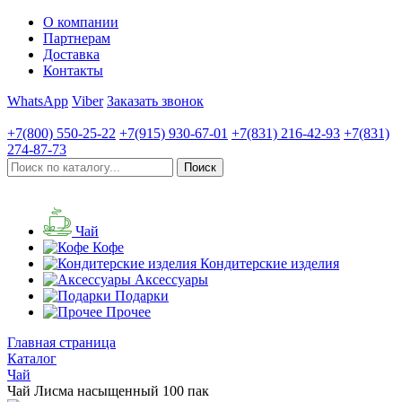
О компании
Партнерам
Доставка
Контакты
WhatsApp
Viber
Заказать звонок
+7(800)
550-25-22
+7(915)
930-67-01
+7(831)
216-42-93
+7(831)
274-87-73
Чай
Кофе
Кондитерские изделия
Аксессуары
Подарки
Прочее
Главная страница
Каталог
Чай
Чай Лисма насыщенный 100 пак