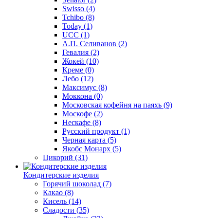
Swisso
(4)
Tchibo
(8)
Today
(1)
UCC
(1)
А.П. Селиванов
(2)
Гевалия
(2)
Жокей
(10)
Креме
(0)
Лебо
(12)
Максимус
(8)
Моккона
(0)
Московская кофейня на паяхъ
(9)
Москофе
(2)
Нескафе
(8)
Русский продукт
(1)
Черная карта
(5)
Якобс Монарх
(5)
Цикорий
(31)
Кондитерские изделия
Горячий шоколад
(7)
Какао
(8)
Кисель
(14)
Сладости
(35)