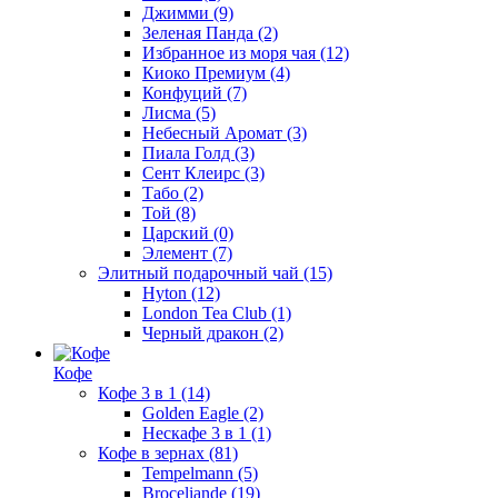
Джимми
(9)
Зеленая Панда
(2)
Избранное из моря чая
(12)
Киоко Премиум
(4)
Конфуций
(7)
Лисма
(5)
Небесный Аромат
(3)
Пиала Голд
(3)
Сент Клеирс
(3)
Табо
(2)
Той
(8)
Царский
(0)
Элемент
(7)
Элитный подарочный чай
(15)
Hyton
(12)
London Tea Club
(1)
Черный дракон
(2)
Кофе
Кофе 3 в 1
(14)
Golden Eagle
(2)
Нескафе 3 в 1
(1)
Кофе в зернах
(81)
Tempelmann
(5)
Broceliande
(19)