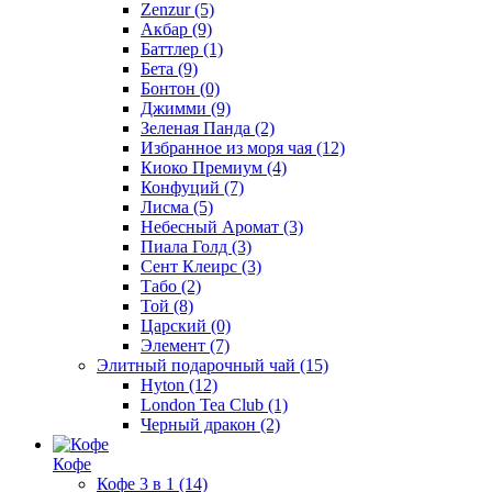
Zenzur
(5)
Акбар
(9)
Баттлер
(1)
Бета
(9)
Бонтон
(0)
Джимми
(9)
Зеленая Панда
(2)
Избранное из моря чая
(12)
Киоко Премиум
(4)
Конфуций
(7)
Лисма
(5)
Небесный Аромат
(3)
Пиала Голд
(3)
Сент Клеирс
(3)
Табо
(2)
Той
(8)
Царский
(0)
Элемент
(7)
Элитный подарочный чай
(15)
Hyton
(12)
London Tea Club
(1)
Черный дракон
(2)
Кофе
Кофе 3 в 1
(14)