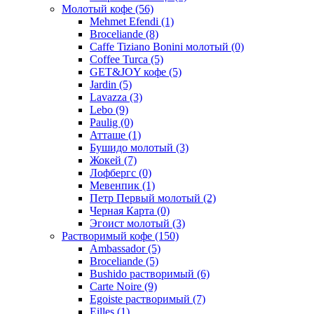
Молотый кофе
(56)
Mehmet Efendi
(1)
Broceliande
(8)
Caffe Tiziano Bonini молотый
(0)
Coffee Turca
(5)
GET&JOY кофе
(5)
Jardin
(5)
Lavazza
(3)
Lebo
(9)
Paulig
(0)
Атташе
(1)
Бушидо молотый
(3)
Жокей
(7)
Лофбергс
(0)
Мевенпик
(1)
Петр Первый молотый
(2)
Черная Карта
(0)
Эгоист молотый
(3)
Растворимый кофе
(150)
Ambassador
(5)
Broceliande
(5)
Bushido растворимый
(6)
Carte Noire
(9)
Egoiste растворимый
(7)
Eilles
(1)