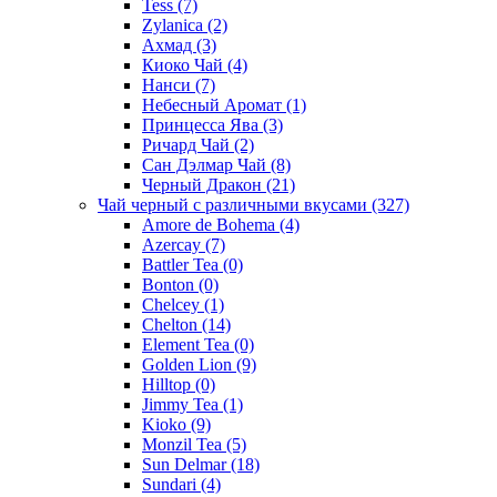
Tess
(7)
Zylanica
(2)
Ахмад
(3)
Киоко Чай
(4)
Нанси
(7)
Небесный Аромат
(1)
Принцесса Ява
(3)
Ричард Чай
(2)
Сан Дэлмар Чай
(8)
Черный Дракон
(21)
Чай черный с различными вкусами
(327)
Amore de Bohema
(4)
Azercay
(7)
Battler Tea
(0)
Bonton
(0)
Chelcey
(1)
Chelton
(14)
Element Tea
(0)
Golden Lion
(9)
Hilltop
(0)
Jimmy Tea
(1)
Kioko
(9)
Monzil Tea
(5)
Sun Delmar
(18)
Sundari
(4)