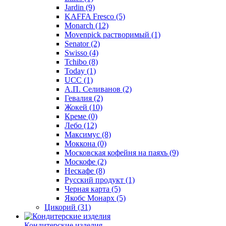
Jardin
(9)
KAFFA Fresco
(5)
Monarch
(12)
Movenpick растворимый
(1)
Senator
(2)
Swisso
(4)
Tchibo
(8)
Today
(1)
UCC
(1)
А.П. Селиванов
(2)
Гевалия
(2)
Жокей
(10)
Креме
(0)
Лебо
(12)
Максимус
(8)
Моккона
(0)
Московская кофейня на паяхъ
(9)
Москофе
(2)
Нескафе
(8)
Русский продукт
(1)
Черная карта
(5)
Якобс Монарх
(5)
Цикорий
(31)
Кондитерские изделия