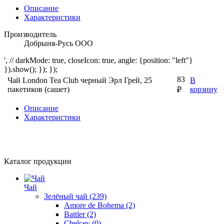
Описание
Характеристики
Производитель
Добрыня-Русь ООО
', // darkMode: true, closeIcon: true, angle: {position: "left"}
}).show(); }); });
83
Чай London Tea Club черный Эрл Грей, 25
В
пакетиков (сашет)
корзину
₽
Описание
Характеристики
Каталог продукции
Чай
Зелёный чай
(239)
Amore de Bohema
(2)
Battler
(2)
Chelcey
(0)