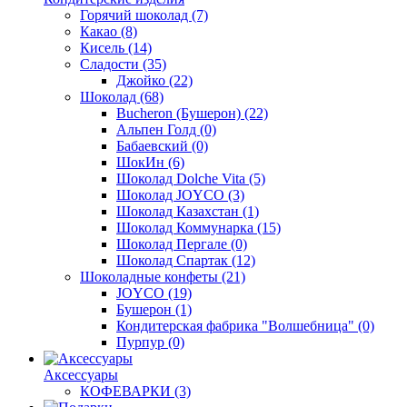
Горячий шоколад
(7)
Какао
(8)
Кисель
(14)
Сладости
(35)
Джойко
(22)
Шоколад
(68)
Bucheron (Бушерон)
(22)
Альпен Голд
(0)
Бабаевский
(0)
ШокИн
(6)
Шоколад Dolche Vita
(5)
Шоколад JOYCO
(3)
Шоколад Казахстан
(1)
Шоколад Коммунарка
(15)
Шоколад Пергале
(0)
Шоколад Спартак
(12)
Шоколадные конфеты
(21)
JOYCO
(19)
Бушерон
(1)
Кондитерская фабрика "Волшебница"
(0)
Пурпур
(0)
Аксессуары
КОФЕВАРКИ
(3)