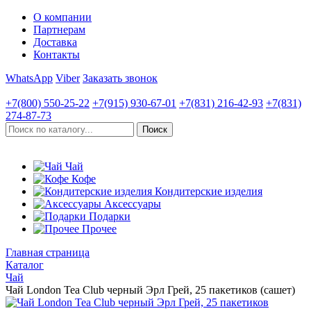
О компании
Партнерам
Доставка
Контакты
WhatsApp
Viber
Заказать звонок
+7(800)
550-25-22
+7(915)
930-67-01
+7(831)
216-42-93
+7(831)
274-87-73
Чай
Кофе
Кондитерские изделия
Аксессуары
Подарки
Прочее
Главная страница
Каталог
Чай
Чай London Tea Club черный Эрл Грей, 25 пакетиков (сашет)