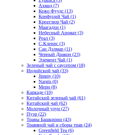
Zylanica
(3)
Ахмад
(7)
Кежо Фуудс
(13)
Конфуций Чай
(1)
Креатлюр Чай
(2)
Маагадхи
(1)
Небесный Аромат
(3)
Реал
(3)
С.Клеирс
(3)
Сан Дэлмар
(11)
Черный Дракон
(23)
Элемент Чай
(1)
Зеленый чай с саусепом
(18)
Индийский чай
(33)
Jimmy
(10)
Nargis
(0)
Мери
(8)
Каркаде
(10)
Китайский зеленый чай
(61)
Китайский чай
(62)
Молочный улун
(27)
Пуэр
(22)
Травы Башкирии
(43)
Травяной чай и сборы трав
(24)
Greenfield Tea
(6)