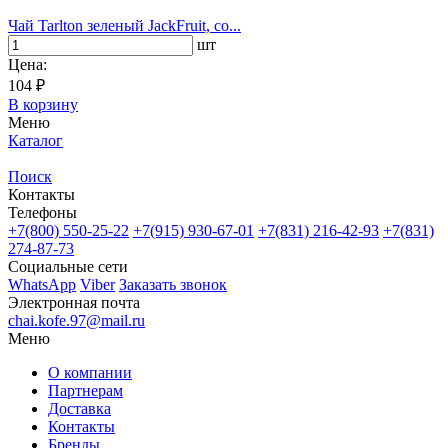
Чай Tarlton зеленый JackFruit, со...
шт
Цена:
104 ₽
В корзину
Меню
Каталог
Поиск
Контакты
Телефоны
+7(800)
550-25-22
+7(915)
930-67-01
+7(831)
216-42-93
+7(831)
274-87-73
Социальные сети
WhatsApp
Viber
Заказать звонок
Электронная почта
chai.kofe.97@mail.ru
Меню
О компании
Партнерам
Доставка
Контакты
Бренды