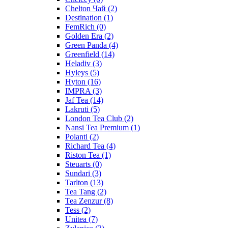
Chelton Чай
(2)
Destination
(1)
FemRich
(0)
Golden Era
(2)
Green Panda
(4)
Greenfield
(14)
Heladiv
(3)
Hyleys
(5)
Hyton
(16)
IMPRA
(3)
Jaf Tea
(14)
Lakruti
(5)
London Tea Club
(2)
Nansi Tea Premium
(1)
Polanti
(2)
Richard Tea
(4)
Riston Tea
(1)
Steuarts
(0)
Sundari
(3)
Tarlton
(13)
Tea Tang
(2)
Tea Zenzur
(8)
Tess
(2)
Unitea
(7)