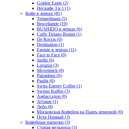
Golden Eagle
(2)
Нескафе 3 в 1
(1)
Кофе в зернах
(81)
Tempelmann
(5)
Broceliande
(19)
BUSHIDO в зернах
(6)
Caffe Tiziano Bonini
(1)
De Roccis
(0)
Destination
(1)
Egoiste в зернах
(11)
Face to Face
(0)
Jardin
(6)
Lavazza
(3)
Movenpick
(0)
Palombini
(0)
Paulig
(0)
Swiss Energy Coffee
(1)
Swisso Kaffee
(3)
Амбассадор
(0)
Атташе
(1)
Лебо
(8)
Московская Кофейня на Паяхъ зерновой
(0)
Петр Первый
(3)
Кофейные напитки
(3)
Старая мельница
(3)