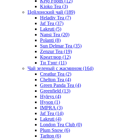
Kejo Foods
(12)
Kioko Tea
(3)
Цейлонский чай
(189)
Heladiv Tea
(7)
Jaf Tea
(37)
Lakruti
(5)
Nansi Tea
(20)
Polanti
(8)
Sun Delmar Tea
(35)
Zenzur Tea
(19)
Креатлюр
(12)
Ти Тэнг
(11)
Чай зеленый с жасмином
(164)
Creatlur Tea
(2)
Chelton Tea
(4)
Green Panda Tea
(4)
Greenfield
(13)
Hyleys
(4)
Hyson
(1)
IMPRA
(3)
Jaf Tea
(14)
Lakruti
(4)
London Tea Club
(0)
Plum Snow
(6)
Tarlton
(6)