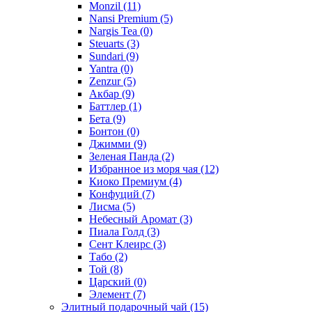
Monzil
(11)
Nansi Premium
(5)
Nargis Tea
(0)
Steuarts
(3)
Sundari
(9)
Yantra
(0)
Zenzur
(5)
Акбар
(9)
Баттлер
(1)
Бета
(9)
Бонтон
(0)
Джимми
(9)
Зеленая Панда
(2)
Избранное из моря чая
(12)
Киоко Премиум
(4)
Конфуций
(7)
Лисма
(5)
Небесный Аромат
(3)
Пиала Голд
(3)
Сент Клеирс
(3)
Табо
(2)
Той
(8)
Царский
(0)
Элемент
(7)
Элитный подарочный чай
(15)