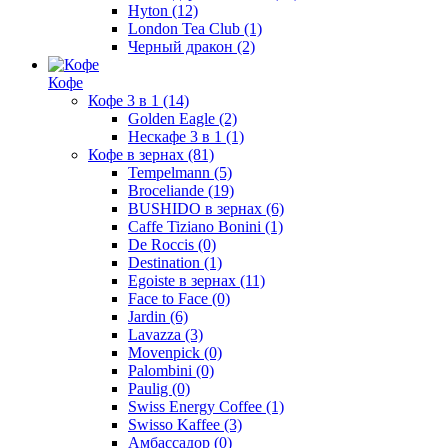
Hyton
(12)
London Tea Club
(1)
Черный дракон
(2)
Кофе
Кофе 3 в 1
(14)
Golden Eagle
(2)
Нескафе 3 в 1
(1)
Кофе в зернах
(81)
Tempelmann
(5)
Broceliande
(19)
BUSHIDO в зернах
(6)
Caffe Tiziano Bonini
(1)
De Roccis
(0)
Destination
(1)
Egoiste в зернах
(11)
Face to Face
(0)
Jardin
(6)
Lavazza
(3)
Movenpick
(0)
Palombini
(0)
Paulig
(0)
Swiss Energy Coffee
(1)
Swisso Kaffee
(3)
Амбассадор
(0)