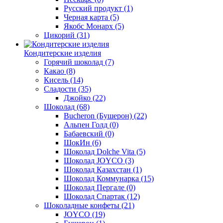
Русский продукт
(1)
Черная карта
(5)
Якобс Монарх
(5)
Цикорий
(31)
Кондитерские изделия
Горячий шоколад
(7)
Какао
(8)
Кисель
(14)
Сладости
(35)
Джойко
(22)
Шоколад
(68)
Bucheron (Бушерон)
(22)
Альпен Голд
(0)
Бабаевский
(0)
ШокИн
(6)
Шоколад Dolche Vita
(5)
Шоколад JOYCO
(3)
Шоколад Казахстан
(1)
Шоколад Коммунарка
(15)
Шоколад Пергале
(0)
Шоколад Спартак
(12)
Шоколадные конфеты
(21)
JOYCO
(19)