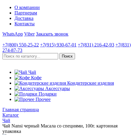
О компании
Партнерам
Доставка
Контакты
WhatsApp
Viber
Заказать звонок
+7(800)
550-25-22
+7(915)
930-67-01
+7(831)
216-42-93
+7(831)
274-87-73
Чай
Кофе
Кондитерские изделия
Аксессуары
Подарки
Прочее
Главная страница
Каталог
Чай
Чай Nansi черный Масала со специями, 100г. картонная
упаковка