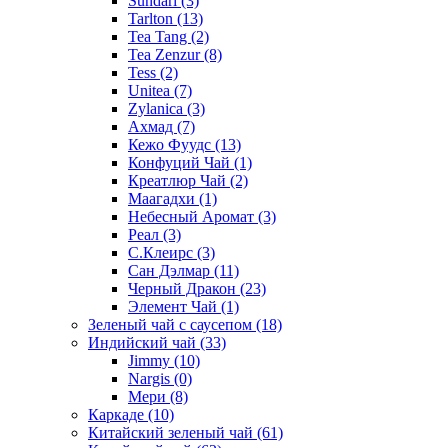
Sundari
(3)
Tarlton
(13)
Tea Tang
(2)
Tea Zenzur
(8)
Tess
(2)
Unitea
(7)
Zylanica
(3)
Ахмад
(7)
Кежо Фуудс
(13)
Конфуций Чай
(1)
Креатлюр Чай
(2)
Маагадхи
(1)
Небесный Аромат
(3)
Реал
(3)
С.Клеирс
(3)
Сан Дэлмар
(11)
Черный Дракон
(23)
Элемент Чай
(1)
Зеленый чай с саусепом
(18)
Индийский чай
(33)
Jimmy
(10)
Nargis
(0)
Мери
(8)
Каркаде
(10)
Китайский зеленый чай
(61)