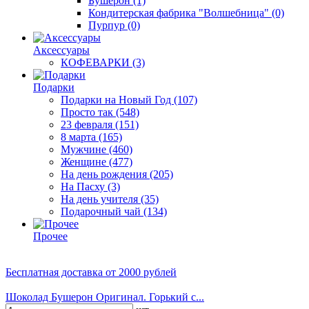
Бушерон
(1)
Кондитерская фабрика "Волшебница"
(0)
Пурпур
(0)
Аксессуары
КОФЕВАРКИ
(3)
Подарки
Подарки на Новый Год
(107)
Просто так
(548)
23 февраля
(151)
8 марта
(165)
Мужчине
(460)
Женщине
(477)
На день рождения
(205)
На Пасху
(3)
На день учителя
(35)
Подарочный чай
(134)
Прочее
Бесплатная доставка
от 2000 рублей
Шоколад Бушерон Оригинал. Горький с...