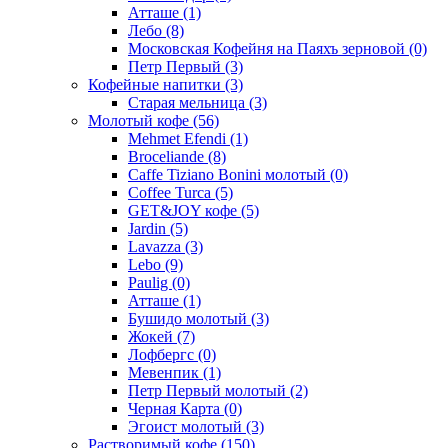
Атташе
(1)
Лебо
(8)
Московская Кофейня на Паяхъ зерновой
(0)
Петр Первый
(3)
Кофейные напитки
(3)
Старая мельница
(3)
Молотый кофе
(56)
Mehmet Efendi
(1)
Broceliande
(8)
Caffe Tiziano Bonini молотый
(0)
Coffee Turca
(5)
GET&JOY кофе
(5)
Jardin
(5)
Lavazza
(3)
Lebo
(9)
Paulig
(0)
Атташе
(1)
Бушидо молотый
(3)
Жокей
(7)
Лофбергс
(0)
Мевенпик
(1)
Петр Первый молотый
(2)
Черная Карта
(0)
Эгоист молотый
(3)
Растворимый кофе
(150)