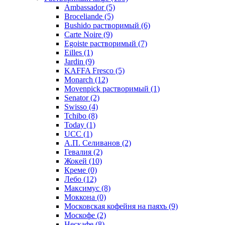
Ambassador
(5)
Broceliande
(5)
Bushido растворимый
(6)
Carte Noire
(9)
Egoiste растворимый
(7)
Eilles
(1)
Jardin
(9)
KAFFA Fresco
(5)
Monarch
(12)
Movenpick растворимый
(1)
Senator
(2)
Swisso
(4)
Tchibo
(8)
Today
(1)
UCC
(1)
А.П. Селиванов
(2)
Гевалия
(2)
Жокей
(10)
Креме
(0)
Лебо
(12)
Максимус
(8)
Моккона
(0)
Московская кофейня на паяхъ
(9)
Москофе
(2)
Нескафе
(8)