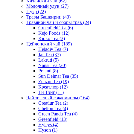
Китайский чай
(62)
Молочный улун
(27)
Пуэр
(22)
Травы Башкирии
(43)
Травяной чай и сборы трав
(24)
Greenfield Tea
(6)
Kejo Foods
(12)
Kioko Tea
(3)
Цейлонский чай
(189)
Heladiv Tea
(7)
Jaf Tea
(37)
Lakruti
(5)
Nansi Tea
(20)
Polanti
(8)
Sun Delmar Tea
(35)
Zenzur Tea
(19)
Креатлюр
(12)
Ти Тэнг
(11)
Чай зеленый с жасмином
(164)
Creatlur Tea
(2)
Chelton Tea
(4)
Green Panda Tea
(4)
Greenfield
(13)
Hyleys
(4)
Hyson
(1)