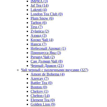
IMPRA
(3)
Jaf Tea
(14)
Lakruti
(4)
London Tea Club
(0)
Plum Snow
(6)
Tarlton
(6)
Tess
(7)
Zylanica
(2)
Ахмад
(3)
Киоко Чай
(4)
Нанси
(7)
Небесный Аромат
(1)
Принцесса Ява
(3)
Ричард Чай
(2)
Сан Дэлмар Чай
(8)
Черный Дракон
(21)
Чай черный с различными вкусами
(327)
Amore de Bohema
(4)
Azercay
(7)
Battler Tea
(0)
Bonton
(0)
Chelcey
(1)
Chelton
(14)
Element Tea
(0)
Golden Lion
(9)