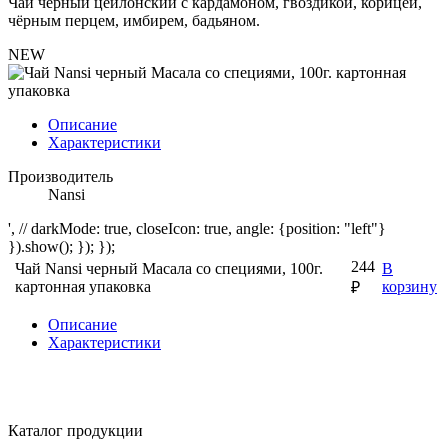
Чай чёрный цейлонский с кардамоном, гвоздикой, корицей,
чёрным перцем, имбирем, бадьяном.
NEW
Описание
Характеристики
Производитель
Nansi
', // darkMode: true, closeIcon: true, angle: {position: "left"}
}).show(); }); });
244
Чай Nansi черный Масала со специями, 100г.
В
картонная упаковка
корзину
₽
Описание
Характеристики
Каталог продукции