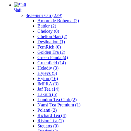
Чай
Зелёный чай
(239)
Amore de Bohema
(2)
Battler
(2)
Chelcey
(0)
Chelton Чай
(2)
Destination
(1)
FemRich
(0)
Golden Era
(2)
Green Panda
(4)
Greenfield
(14)
Heladiv
(3)
Hyleys
(5)
Hyton
(16)
IMPRA
(3)
Jaf Tea
(14)
Lakruti
(5)
London Tea Club
(2)
Nansi Tea Premium
(1)
Polanti
(2)
Richard Tea
(4)
Riston Tea
(1)
Steuarts
(0)