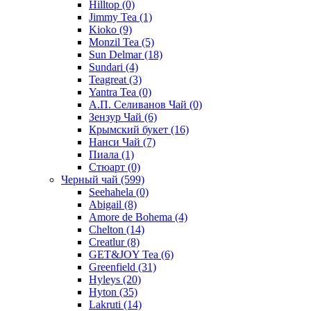
Hilltop
(0)
Jimmy Tea
(1)
Kioko
(9)
Monzil Tea
(5)
Sun Delmar
(18)
Sundari
(4)
Teagreat
(3)
Yantra Tea
(0)
А.П. Селиванов Чай
(0)
Зензур Чай
(6)
Крымский букет
(16)
Нанси Чай
(7)
Пиала
(1)
Стюарт
(0)
Черный чай
(599)
Seehahela
(0)
Abigail
(8)
Amore de Bohema
(4)
Chelton
(14)
Creatlur
(8)
GET&JOY Tea
(6)
Greenfield
(31)
Hyleys
(20)
Hyton
(35)
Lakruti
(14)