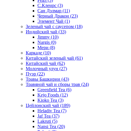
Реал
(3)
С.Клеирс
(3)
Сан Дэлмар
(11)
Черный Дракон
(23)
Элемент Чай
(1)
Зеленый чай с саусепом
(18)
Индийский чай
(33)
Jimmy
(10)
Nargis
(0)
Мери
(8)
Каркаде
(10)
Китайский зеленый чай
(61)
Китайский чай
(62)
Молочный улун
(27)
Пуэр
(22)
Травы Башкирии
(43)
Травяной чай и сборы трав
(24)
Greenfield Tea
(6)
Kejo Foods
(12)
Kioko Tea
(3)
Цейлонский чай
(189)
Heladiv Tea
(7)
Jaf Tea
(37)
Lakruti
(5)
Nansi Tea
(20)