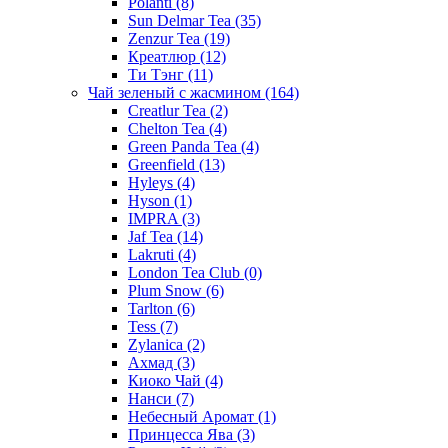
Polanti
(8)
Sun Delmar Tea
(35)
Zenzur Tea
(19)
Креатлюр
(12)
Ти Тэнг
(11)
Чай зеленый с жасмином
(164)
Creatlur Tea
(2)
Chelton Tea
(4)
Green Panda Tea
(4)
Greenfield
(13)
Hyleys
(4)
Hyson
(1)
IMPRA
(3)
Jaf Tea
(14)
Lakruti
(4)
London Tea Club
(0)
Plum Snow
(6)
Tarlton
(6)
Tess
(7)
Zylanica
(2)
Ахмад
(3)
Киоко Чай
(4)
Нанси
(7)
Небесный Аромат
(1)
Принцесса Ява
(3)