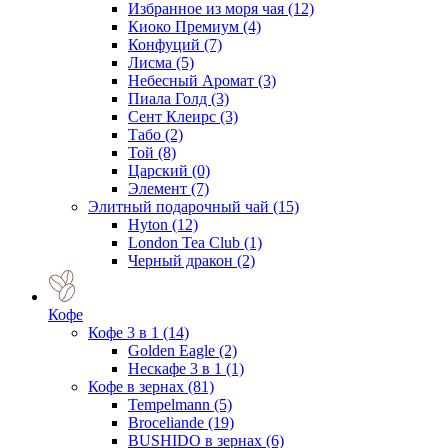
Избранное из моря чая
(12)
Киоко Премиум
(4)
Конфуций
(7)
Лисма
(5)
Небесный Аромат
(3)
Пиала Голд
(3)
Сент Клеирс
(3)
Табо
(2)
Той
(8)
Царский
(0)
Элемент
(7)
Элитный подарочный чай
(15)
Hyton
(12)
London Tea Club
(1)
Черный дракон
(2)
Кофе
Кофе 3 в 1
(14)
Golden Eagle
(2)
Нескафе 3 в 1
(1)
Кофе в зернах
(81)
Tempelmann
(5)
Broceliande
(19)
BUSHIDO в зернах
(6)