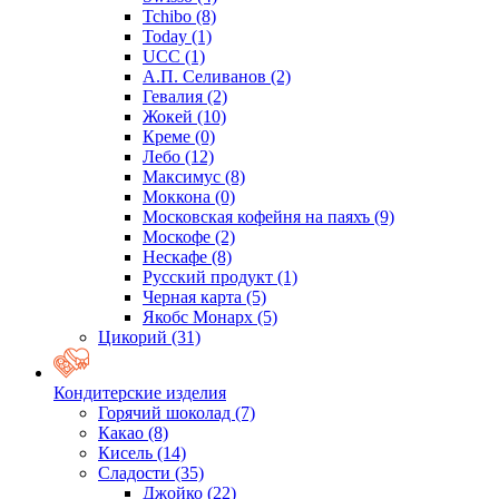
Tchibo
(8)
Today
(1)
UCC
(1)
А.П. Селиванов
(2)
Гевалия
(2)
Жокей
(10)
Креме
(0)
Лебо
(12)
Максимус
(8)
Моккона
(0)
Московская кофейня на паяхъ
(9)
Москофе
(2)
Нескафе
(8)
Русский продукт
(1)
Черная карта
(5)
Якобс Монарх
(5)
Цикорий
(31)
Кондитерские изделия
Горячий шоколад
(7)
Какао
(8)
Кисель
(14)
Сладости
(35)
Джойко
(22)