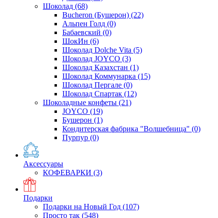
Шоколад
(68)
Bucheron (Бушерон)
(22)
Альпен Голд
(0)
Бабаевский
(0)
ШокИн
(6)
Шоколад Dolche Vita
(5)
Шоколад JOYCO
(3)
Шоколад Казахстан
(1)
Шоколад Коммунарка
(15)
Шоколад Пергале
(0)
Шоколад Спартак
(12)
Шоколадные конфеты
(21)
JOYCO
(19)
Бушерон
(1)
Кондитерская фабрика "Волшебница"
(0)
Пурпур
(0)
Аксессуары
КОФЕВАРКИ
(3)
Подарки
Подарки на Новый Год
(107)
Просто так
(548)