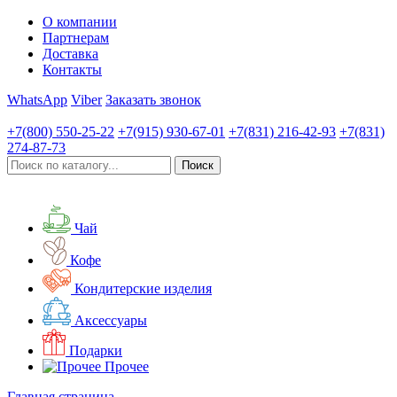
О компании
Партнерам
Доставка
Контакты
WhatsApp
Viber
Заказать звонок
+7(800)
550-25-22
+7(915)
930-67-01
+7(831)
216-42-93
+7(831)
274-87-73
Чай
Кофе
Кондитерские изделия
Аксессуары
Подарки
Прочее
Главная страница