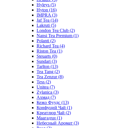
Hyleys
(5)
Hyton
(16)
IMPRA
(3)
Jaf Tea
(14)
Lakruti
(5)
London Tea Club
(2)
Nansi Tea Premium
(1)
Polanti
(2)
Richard Tea
(4)
Riston Tea
(1)
Steuarts
(0)
Sundari
(3)
Tarlton
(13)
Tea Tang
(2)
Tea Zenzur
(8)
Tess
(2)
Unitea
(7)
Zylanica
(3)
Ахмад
(7)
Кежо Фуудс
(13)
Конфуций Чай
(1)
Креатлюр Чай
(2)
Маагадхи
(1)
Небесный Аромат
(3)