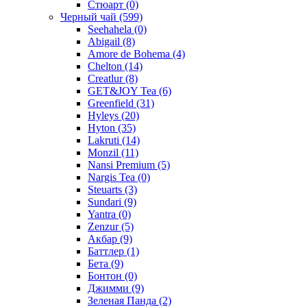
Стюарт
(0)
Черный чай
(599)
Seehahela
(0)
Abigail
(8)
Amore de Bohema
(4)
Chelton
(14)
Creatlur
(8)
GET&JOY Tea
(6)
Greenfield
(31)
Hyleys
(20)
Hyton
(35)
Lakruti
(14)
Monzil
(11)
Nansi Premium
(5)
Nargis Tea
(0)
Steuarts
(3)
Sundari
(9)
Yantra
(0)
Zenzur
(5)
Акбар
(9)
Баттлер
(1)
Бета
(9)
Бонтон
(0)
Джимми
(9)
Зеленая Панда
(2)