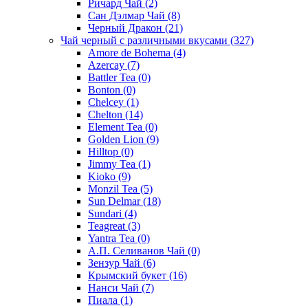
Ричард Чай
(2)
Сан Дэлмар Чай
(8)
Черный Дракон
(21)
Чай черный с различными вкусами
(327)
Amore de Bohema
(4)
Azercay
(7)
Battler Tea
(0)
Bonton
(0)
Chelcey
(1)
Chelton
(14)
Element Tea
(0)
Golden Lion
(9)
Hilltop
(0)
Jimmy Tea
(1)
Kioko
(9)
Monzil Tea
(5)
Sun Delmar
(18)
Sundari
(4)
Teagreat
(3)
Yantra Tea
(0)
А.П. Селиванов Чай
(0)
Зензур Чай
(6)
Крымский букет
(16)
Нанси Чай
(7)
Пиала
(1)