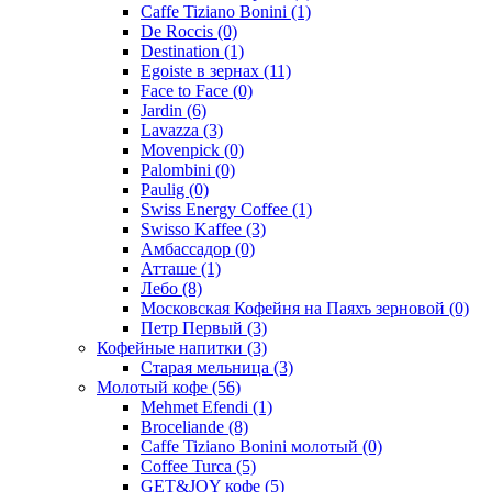
Caffe Tiziano Bonini
(1)
De Roccis
(0)
Destination
(1)
Egoiste в зернах
(11)
Face to Face
(0)
Jardin
(6)
Lavazza
(3)
Movenpick
(0)
Palombini
(0)
Paulig
(0)
Swiss Energy Coffee
(1)
Swisso Kaffee
(3)
Амбассадор
(0)
Атташе
(1)
Лебо
(8)
Московская Кофейня на Паяхъ зерновой
(0)
Петр Первый
(3)
Кофейные напитки
(3)
Старая мельница
(3)
Молотый кофе
(56)
Mehmet Efendi
(1)
Broceliande
(8)
Caffe Tiziano Bonini молотый
(0)
Coffee Turca
(5)
GET&JOY кофе
(5)