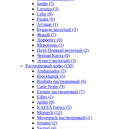
Jardin
(5)
Lavazza
(3)
Lebo
(9)
Paulig
(0)
Атташе
(1)
Бушидо молотый
(3)
Жокей
(7)
Лофбергс
(0)
Мевенпик
(1)
Петр Первый молотый
(2)
Черная Карта
(0)
Эгоист молотый
(3)
Растворимый кофе
(150)
Ambassador
(5)
Broceliande
(5)
Bushido растворимый
(6)
Carte Noire
(9)
Egoiste растворимый
(7)
Eilles
(1)
Jardin
(9)
KAFFA Fresco
(5)
Monarch
(12)
Movenpick растворимый
(1)
Senator
(2)
Swisso
(4)