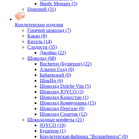
Якобс Монарх
(5)
Цикорий
(31)
Кондитерские изделия
Горячий шоколад
(7)
Какао
(8)
Кисель
(14)
Сладости
(35)
Джойко
(22)
Шоколад
(68)
Bucheron (Бушерон)
(22)
Альпен Голд
(0)
Бабаевский
(0)
ШокИн
(6)
Шоколад Dolche Vita
(5)
Шоколад JOYCO
(3)
Шоколад Казахстан
(1)
Шоколад Коммунарка
(15)
Шоколад Пергале
(0)
Шоколад Спартак
(12)
Шоколадные конфеты
(21)
JOYCO
(19)
Бушерон
(1)
Кондитерская фабрика "Волшебница"
(0)