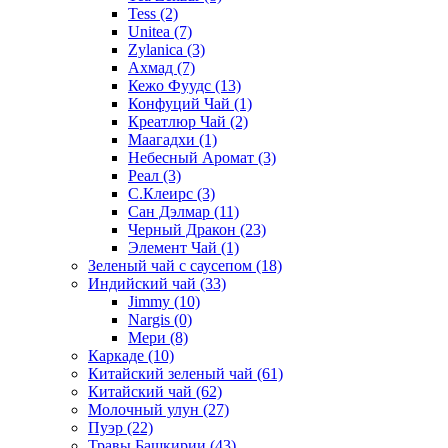
Tess
(2)
Unitea
(7)
Zylanica
(3)
Ахмад
(7)
Кежо Фуудс
(13)
Конфуций Чай
(1)
Креатлюр Чай
(2)
Маагадхи
(1)
Небесный Аромат
(3)
Реал
(3)
С.Клеирс
(3)
Сан Дэлмар
(11)
Черный Дракон
(23)
Элемент Чай
(1)
Зеленый чай с саусепом
(18)
Индийский чай
(33)
Jimmy
(10)
Nargis
(0)
Мери
(8)
Каркаде
(10)
Китайский зеленый чай
(61)
Китайский чай
(62)
Молочный улун
(27)
Пуэр
(22)
Травы Башкирии
(43)