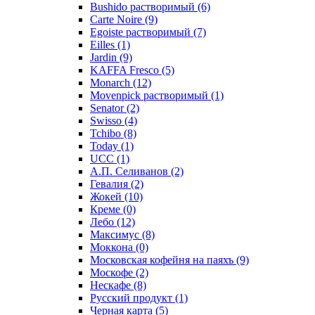
Bushido растворимый
(6)
Carte Noire
(9)
Egoiste растворимый
(7)
Eilles
(1)
Jardin
(9)
KAFFA Fresco
(5)
Monarch
(12)
Movenpick растворимый
(1)
Senator
(2)
Swisso
(4)
Tchibo
(8)
Today
(1)
UCC
(1)
А.П. Селиванов
(2)
Гевалия
(2)
Жокей
(10)
Креме
(0)
Лебо
(12)
Максимус
(8)
Моккона
(0)
Московская кофейня на паяхъ
(9)
Москофе
(2)
Нескафе
(8)
Русский продукт
(1)
Черная карта
(5)