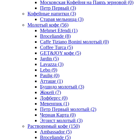
Московская Кофейня на Паяхъ зерновой
(0)
Петр Первый
(3)
Кофейные напитки
(3)
Старая мельница
(3)
Молотый кофе
(56)
Mehmet Efendi
(1)
Broceliande
(8)
Caffe Tiziano Bonini молотый
(0)
Coffee Turca
(5)
GET&JOY кофе
(5)
Jardin
(5)
Lavazza
(3)
Lebo
(9)
Paulig
(0)
Атташе
(1)
Бушидо молотый
(3)
Жокей
(7)
Лофбергс
(0)
Мевенпик
(1)
Петр Первый молотый
(2)
Черная Карта
(0)
Эгоист молотый
(3)
Растворимый кофе
(150)
Ambassador
(5)
Broceliande
(5)