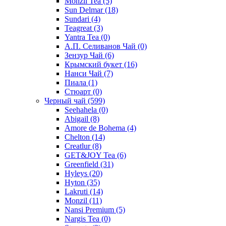
Monzil Tea
(5)
Sun Delmar
(18)
Sundari
(4)
Teagreat
(3)
Yantra Tea
(0)
А.П. Селиванов Чай
(0)
Зензур Чай
(6)
Крымский букет
(16)
Нанси Чай
(7)
Пиала
(1)
Стюарт
(0)
Черный чай
(599)
Seehahela
(0)
Abigail
(8)
Amore de Bohema
(4)
Chelton
(14)
Creatlur
(8)
GET&JOY Tea
(6)
Greenfield
(31)
Hyleys
(20)
Hyton
(35)
Lakruti
(14)
Monzil
(11)
Nansi Premium
(5)
Nargis Tea
(0)