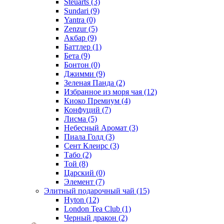
Steuarts
(3)
Sundari
(9)
Yantra
(0)
Zenzur
(5)
Акбар
(9)
Баттлер
(1)
Бета
(9)
Бонтон
(0)
Джимми
(9)
Зеленая Панда
(2)
Избранное из моря чая
(12)
Киоко Премиум
(4)
Конфуций
(7)
Лисма
(5)
Небесный Аромат
(3)
Пиала Голд
(3)
Сент Клеирс
(3)
Табо
(2)
Той
(8)
Царский
(0)
Элемент
(7)
Элитный подарочный чай
(15)
Hyton
(12)
London Tea Club
(1)
Черный дракон
(2)