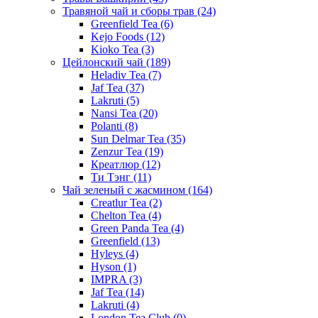
Травяной чай и сборы трав
(24)
Greenfield Tea
(6)
Kejo Foods
(12)
Kioko Tea
(3)
Цейлонский чай
(189)
Heladiv Tea
(7)
Jaf Tea
(37)
Lakruti
(5)
Nansi Tea
(20)
Polanti
(8)
Sun Delmar Tea
(35)
Zenzur Tea
(19)
Креатлюр
(12)
Ти Тэнг
(11)
Чай зеленый с жасмином
(164)
Creatlur Tea
(2)
Chelton Tea
(4)
Green Panda Tea
(4)
Greenfield
(13)
Hyleys
(4)
Hyson
(1)
IMPRA
(3)
Jaf Tea
(14)
Lakruti
(4)
London Tea Club
(0)