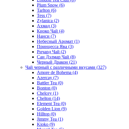
Plum Snow
(6)
Tarlton
(6)
Tess
(7)
Zylanica
(2)
Ахмад
(3)
Киоко Чай
(4)
Нанси
(7)
Небесный Аромат
(1)
Принцесса Ява
(3)
Ричард Чай
(2)
Сан Дэлмар Чай
(8)
Черный Дракон
(21)
Чай черный с различными вкусами
(327)
Amore de Bohema
(4)
Azercay
(7)
Battler Tea
(0)
Bonton
(0)
Chelcey
(1)
Chelton
(14)
Element Tea
(0)
Golden Lion
(9)
Hilltop
(0)
Jimmy Tea
(1)
Kioko
(9)