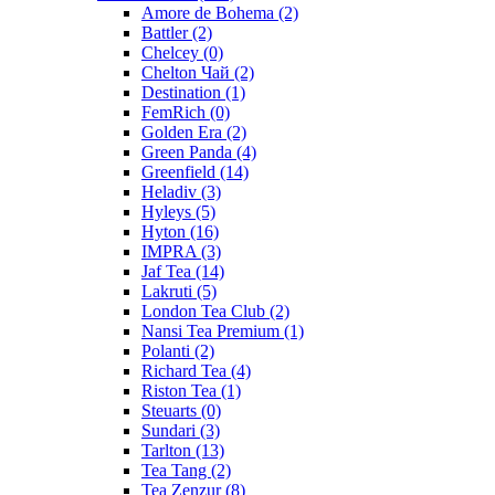
Amore de Bohema
(2)
Battler
(2)
Chelcey
(0)
Chelton Чай
(2)
Destination
(1)
FemRich
(0)
Golden Era
(2)
Green Panda
(4)
Greenfield
(14)
Heladiv
(3)
Hyleys
(5)
Hyton
(16)
IMPRA
(3)
Jaf Tea
(14)
Lakruti
(5)
London Tea Club
(2)
Nansi Tea Premium
(1)
Polanti
(2)
Richard Tea
(4)
Riston Tea
(1)
Steuarts
(0)
Sundari
(3)
Tarlton
(13)
Tea Tang
(2)
Tea Zenzur
(8)