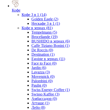
Кофе
Кофе 3 в 1
(14)
Golden Eagle
(2)
Нескафе 3 в 1
(1)
Кофе в зернах
(81)
Tempelmann
(5)
Broceliande
(19)
BUSHIDO в зернах
(6)
Caffe Tiziano Bonini
(1)
De Roccis
(0)
Destination
(1)
Egoiste в зернах
(11)
Face to Face
(0)
Jardin
(6)
Lavazza
(3)
Movenpick
(0)
Palombini
(0)
Paulig
(0)
Swiss Energy Coffee
(1)
Swisso Kaffee
(3)
Амбассадор
(0)
Атташе
(1)
Лебо
(8)