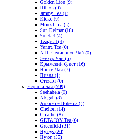
Golden Lion
(9)
Hilltop
(0)
Jimmy Tea
(1)
Kioko
(9)
Monzil Tea
(5)
Sun Delmar
(18)
Sundari
(4)
Teagreat
(3)
Yantra Tea
(0)
А.П. Селиванов Чай
(0)
Зензур Чай
(6)
Крымский букет
(16)
Нанси Чай
(7)
Пиала
(1)
Стюарт
(0)
Черный чай
(599)
Seehahela
(0)
Abigail
(8)
Amore de Bohema
(4)
Chelton
(14)
Creatlur
(8)
GET&JOY Tea
(6)
Greenfield
(31)
Hyleys
(20)
Hyton
(35)