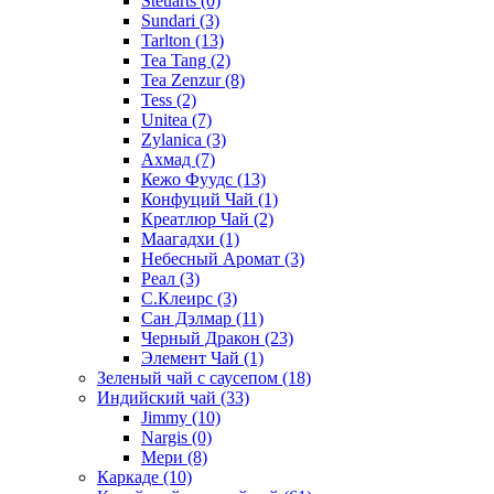
Steuarts
(0)
Sundari
(3)
Tarlton
(13)
Tea Tang
(2)
Tea Zenzur
(8)
Tess
(2)
Unitea
(7)
Zylanica
(3)
Ахмад
(7)
Кежо Фуудс
(13)
Конфуций Чай
(1)
Креатлюр Чай
(2)
Маагадхи
(1)
Небесный Аромат
(3)
Реал
(3)
С.Клеирс
(3)
Сан Дэлмар
(11)
Черный Дракон
(23)
Элемент Чай
(1)
Зеленый чай с саусепом
(18)
Индийский чай
(33)
Jimmy
(10)
Nargis
(0)
Мери
(8)
Каркаде
(10)