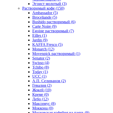
Эгоист молотый
(3)
Растворимый кофе
(150)
Ambassador
(5)
Broceliande
(5)
Bushido растворимый
(6)
Carte Noire
(9)
Egoiste растворимый
(7)
Eilles
(1)
Jardin
(9)
KAFFA Fresco
(5)
Monarch
(12)
Movenpick растворимый
(1)
Senator
(2)
Swisso
(4)
Tchibo
(8)
Today
(1)
UCC
(1)
А.П. Селиванов
(2)
Гевалия
(2)
Жокей
(10)
Креме
(0)
Лебо
(12)
Максимус
(8)
Моккона
(0)
Московская кофейня на паяхъ
(9)