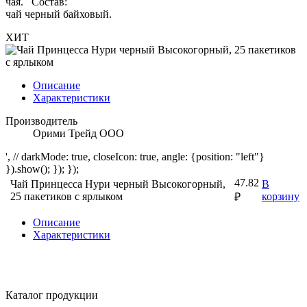
чая. Состав:
чай черный байховый.
ХИТ
Описание
Характеристики
Производитель
Орими Трейд ООО
', // darkMode: true, closeIcon: true, angle: {position: "left"}
}).show(); }); });
47.82
Чай Принцесса Нури черный Высокогорный,
В
25 пакетиков с ярлыком
корзину
₽
Описание
Характеристики
Каталог продукции