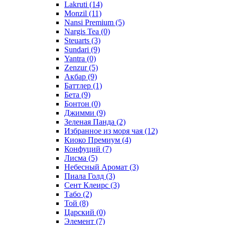
Lakruti
(14)
Monzil
(11)
Nansi Premium
(5)
Nargis Tea
(0)
Steuarts
(3)
Sundari
(9)
Yantra
(0)
Zenzur
(5)
Акбар
(9)
Баттлер
(1)
Бета
(9)
Бонтон
(0)
Джимми
(9)
Зеленая Панда
(2)
Избранное из моря чая
(12)
Киоко Премиум
(4)
Конфуций
(7)
Лисма
(5)
Небесный Аромат
(3)
Пиала Голд
(3)
Сент Клеирс
(3)
Табо
(2)
Той
(8)
Царский
(0)
Элемент
(7)