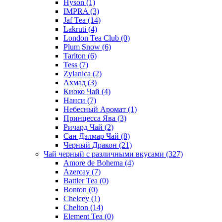
Hyson
(1)
IMPRA
(3)
Jaf Tea
(14)
Lakruti
(4)
London Tea Club
(0)
Plum Snow
(6)
Tarlton
(6)
Tess
(7)
Zylanica
(2)
Ахмад
(3)
Киоко Чай
(4)
Нанси
(7)
Небесный Аромат
(1)
Принцесса Ява
(3)
Ричард Чай
(2)
Сан Дэлмар Чай
(8)
Черный Дракон
(21)
Чай черный с различными вкусами
(327)
Amore de Bohema
(4)
Azercay
(7)
Battler Tea
(0)
Bonton
(0)
Chelcey
(1)
Chelton
(14)
Element Tea
(0)