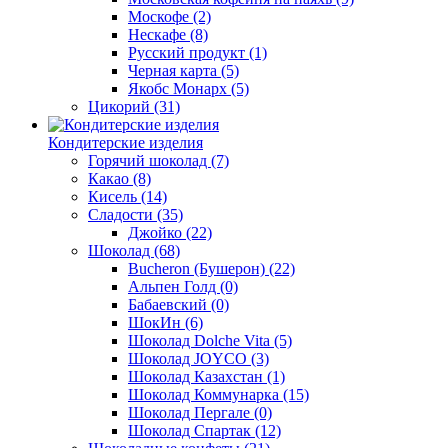
Москофе
(2)
Нескафе
(8)
Русский продукт
(1)
Черная карта
(5)
Якобс Монарх
(5)
Цикорий
(31)
Кондитерские изделия
Горячий шоколад
(7)
Какао
(8)
Кисель
(14)
Сладости
(35)
Джойко
(22)
Шоколад
(68)
Bucheron (Бушерон)
(22)
Альпен Голд
(0)
Бабаевский
(0)
ШокИн
(6)
Шоколад Dolche Vita
(5)
Шоколад JOYCO
(3)
Шоколад Казахстан
(1)
Шоколад Коммунарка
(15)
Шоколад Пергале
(0)
Шоколад Спартак
(12)