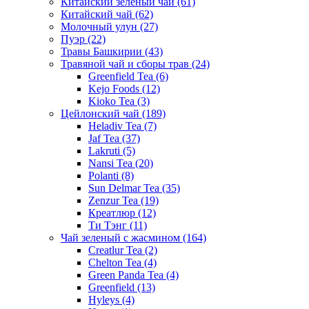
Китайский зеленый чай
(61)
Китайский чай
(62)
Молочный улун
(27)
Пуэр
(22)
Травы Башкирии
(43)
Травяной чай и сборы трав
(24)
Greenfield Tea
(6)
Kejo Foods
(12)
Kioko Tea
(3)
Цейлонский чай
(189)
Heladiv Tea
(7)
Jaf Tea
(37)
Lakruti
(5)
Nansi Tea
(20)
Polanti
(8)
Sun Delmar Tea
(35)
Zenzur Tea
(19)
Креатлюр
(12)
Ти Тэнг
(11)
Чай зеленый с жасмином
(164)
Creatlur Tea
(2)
Chelton Tea
(4)
Green Panda Tea
(4)
Greenfield
(13)
Hyleys
(4)