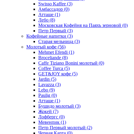
Swisso Kaffee
(3)
Амбассадор
(0)
Атташе
(1)
Лебо
(8)
Московская Кофейня на Паяхъ зерновой
(0)
Петр Первый
(3)
Кофейные напитки
(3)
Старая мельница
(3)
Молотый кофе
(56)
Mehmet Efendi
(1)
Broceliande
(8)
Caffe Tiziano Bonini молотый
(0)
Coffee Turca
(5)
GET&JOY кофе
(5)
Jardin
(5)
Lavazza
(3)
Lebo
(9)
Paulig
(0)
Атташе
(1)
Бушидо молотый
(3)
Жокей
(7)
Лофбергс
(0)
Мевенпик
(1)
Петр Первый молотый
(2)
Черная Карта
(0)