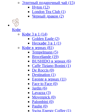
Элитный подарочный чай
(15)
Hyton
(12)
London Tea Club
(1)
Черный дракон
(2)
Кофе
Кофе 3 в 1
(14)
Golden Eagle
(2)
Нескафе 3 в 1
(1)
Кофе в зернах
(81)
Tempelmann
(5)
Broceliande
(19)
BUSHIDO в зернах
(6)
Caffe Tiziano Bonini
(1)
De Roccis
(0)
Destination
(1)
Egoiste в зернах
(11)
Face to Face
(0)
Jardin
(6)
Lavazza
(3)
Movenpick
(0)
Palombini
(0)
Paulig
(0)
Swiss Energy Coffee
(1)