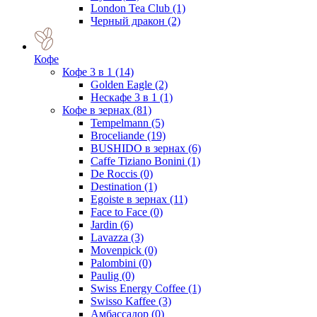
London Tea Club
(1)
Черный дракон
(2)
Кофе
Кофе 3 в 1
(14)
Golden Eagle
(2)
Нескафе 3 в 1
(1)
Кофе в зернах
(81)
Tempelmann
(5)
Broceliande
(19)
BUSHIDO в зернах
(6)
Caffe Tiziano Bonini
(1)
De Roccis
(0)
Destination
(1)
Egoiste в зернах
(11)
Face to Face
(0)
Jardin
(6)
Lavazza
(3)
Movenpick
(0)
Palombini
(0)
Paulig
(0)
Swiss Energy Coffee
(1)
Swisso Kaffee
(3)
Амбассадор
(0)