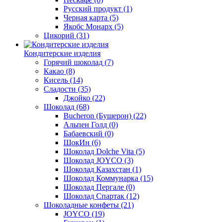
Русский продукт
(1)
Черная карта
(5)
Якобс Монарх
(5)
Цикорий
(31)
Кондитерские изделия
Горячий шоколад
(7)
Какао
(8)
Кисель
(14)
Сладости
(35)
Джойко
(22)
Шоколад
(68)
Bucheron (Бушерон)
(22)
Альпен Голд
(0)
Бабаевский
(0)
ШокИн
(6)
Шоколад Dolche Vita
(5)
Шоколад JOYCO
(3)
Шоколад Казахстан
(1)
Шоколад Коммунарка
(15)
Шоколад Пергале
(0)
Шоколад Спартак
(12)
Шоколадные конфеты
(21)
JOYCO
(19)