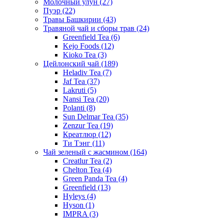
Молочный улун
(27)
Пуэр
(22)
Травы Башкирии
(43)
Травяной чай и сборы трав
(24)
Greenfield Tea
(6)
Kejo Foods
(12)
Kioko Tea
(3)
Цейлонский чай
(189)
Heladiv Tea
(7)
Jaf Tea
(37)
Lakruti
(5)
Nansi Tea
(20)
Polanti
(8)
Sun Delmar Tea
(35)
Zenzur Tea
(19)
Креатлюр
(12)
Ти Тэнг
(11)
Чай зеленый с жасмином
(164)
Creatlur Tea
(2)
Chelton Tea
(4)
Green Panda Tea
(4)
Greenfield
(13)
Hyleys
(4)
Hyson
(1)
IMPRA
(3)