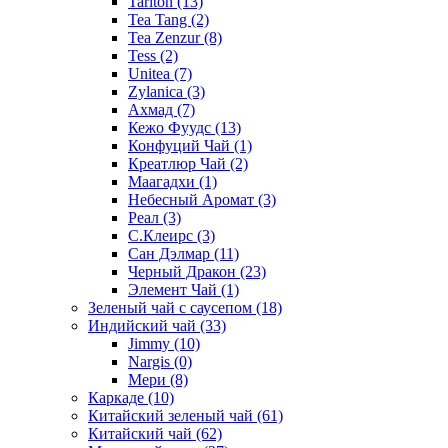
Tarlton
(13)
Tea Tang
(2)
Tea Zenzur
(8)
Tess
(2)
Unitea
(7)
Zylanica
(3)
Ахмад
(7)
Кежо Фуудс
(13)
Конфуций Чай
(1)
Креатлюр Чай
(2)
Маагадхи
(1)
Небесный Аромат
(3)
Реал
(3)
С.Клеирс
(3)
Сан Дэлмар
(11)
Черный Дракон
(23)
Элемент Чай
(1)
Зеленый чай с саусепом
(18)
Индийский чай
(33)
Jimmy
(10)
Nargis
(0)
Мери
(8)
Каркаде
(10)
Китайский зеленый чай
(61)
Китайский чай
(62)