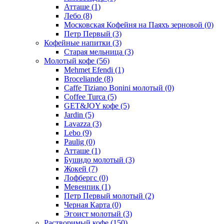
Атташе
(1)
Лебо
(8)
Московская Кофейня на Паяхъ зерновой
(0)
Петр Первый
(3)
Кофейные напитки
(3)
Старая мельница
(3)
Молотый кофе
(56)
Mehmet Efendi
(1)
Broceliande
(8)
Caffe Tiziano Bonini молотый
(0)
Coffee Turca
(5)
GET&JOY кофе
(5)
Jardin
(5)
Lavazza
(3)
Lebo
(9)
Paulig
(0)
Атташе
(1)
Бушидо молотый
(3)
Жокей
(7)
Лофбергс
(0)
Мевенпик
(1)
Петр Первый молотый
(2)
Черная Карта
(0)
Эгоист молотый
(3)
Растворимый кофе
(150)