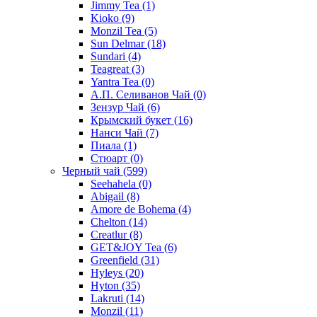
Jimmy Tea
(1)
Kioko
(9)
Monzil Tea
(5)
Sun Delmar
(18)
Sundari
(4)
Teagreat
(3)
Yantra Tea
(0)
А.П. Селиванов Чай
(0)
Зензур Чай
(6)
Крымский букет
(16)
Нанси Чай
(7)
Пиала
(1)
Стюарт
(0)
Черный чай
(599)
Seehahela
(0)
Abigail
(8)
Amore de Bohema
(4)
Chelton
(14)
Creatlur
(8)
GET&JOY Tea
(6)
Greenfield
(31)
Hyleys
(20)
Hyton
(35)
Lakruti
(14)
Monzil
(11)