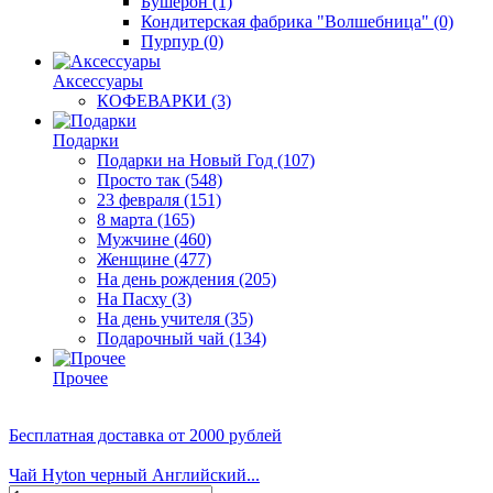
Бушерон
(1)
Кондитерская фабрика "Волшебница"
(0)
Пурпур
(0)
Аксессуары
КОФЕВАРКИ
(3)
Подарки
Подарки на Новый Год
(107)
Просто так
(548)
23 февраля
(151)
8 марта
(165)
Мужчине
(460)
Женщине
(477)
На день рождения
(205)
На Пасху
(3)
На день учителя
(35)
Подарочный чай
(134)
Прочее
Бесплатная доставка
от 2000 рублей
Чай Hyton черный Английский...