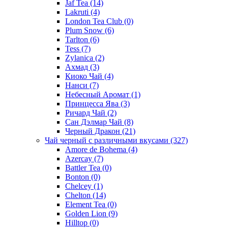
Jaf Tea
(14)
Lakruti
(4)
London Tea Club
(0)
Plum Snow
(6)
Tarlton
(6)
Tess
(7)
Zylanica
(2)
Ахмад
(3)
Киоко Чай
(4)
Нанси
(7)
Небесный Аромат
(1)
Принцесса Ява
(3)
Ричард Чай
(2)
Сан Дэлмар Чай
(8)
Черный Дракон
(21)
Чай черный с различными вкусами
(327)
Amore de Bohema
(4)
Azercay
(7)
Battler Tea
(0)
Bonton
(0)
Chelcey
(1)
Chelton
(14)
Element Tea
(0)
Golden Lion
(9)
Hilltop
(0)