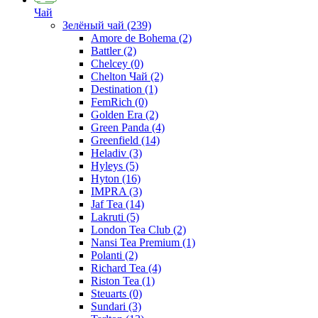
Чай
Зелёный чай
(239)
Amore de Bohema
(2)
Battler
(2)
Chelcey
(0)
Chelton Чай
(2)
Destination
(1)
FemRich
(0)
Golden Era
(2)
Green Panda
(4)
Greenfield
(14)
Heladiv
(3)
Hyleys
(5)
Hyton
(16)
IMPRA
(3)
Jaf Tea
(14)
Lakruti
(5)
London Tea Club
(2)
Nansi Tea Premium
(1)
Polanti
(2)
Richard Tea
(4)
Riston Tea
(1)
Steuarts
(0)
Sundari
(3)