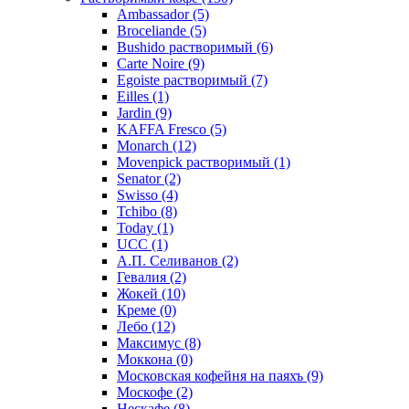
Ambassador
(5)
Broceliande
(5)
Bushido растворимый
(6)
Carte Noire
(9)
Egoiste растворимый
(7)
Eilles
(1)
Jardin
(9)
KAFFA Fresco
(5)
Monarch
(12)
Movenpick растворимый
(1)
Senator
(2)
Swisso
(4)
Tchibo
(8)
Today
(1)
UCC
(1)
А.П. Селиванов
(2)
Гевалия
(2)
Жокей
(10)
Креме
(0)
Лебо
(12)
Максимус
(8)
Моккона
(0)
Московская кофейня на паяхъ
(9)
Москофе
(2)
Нескафе
(8)