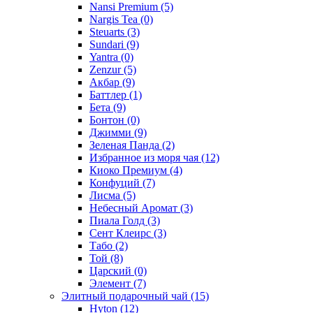
Nansi Premium
(5)
Nargis Tea
(0)
Steuarts
(3)
Sundari
(9)
Yantra
(0)
Zenzur
(5)
Акбар
(9)
Баттлер
(1)
Бета
(9)
Бонтон
(0)
Джимми
(9)
Зеленая Панда
(2)
Избранное из моря чая
(12)
Киоко Премиум
(4)
Конфуций
(7)
Лисма
(5)
Небесный Аромат
(3)
Пиала Голд
(3)
Сент Клеирс
(3)
Табо
(2)
Той
(8)
Царский
(0)
Элемент
(7)
Элитный подарочный чай
(15)
Hyton
(12)