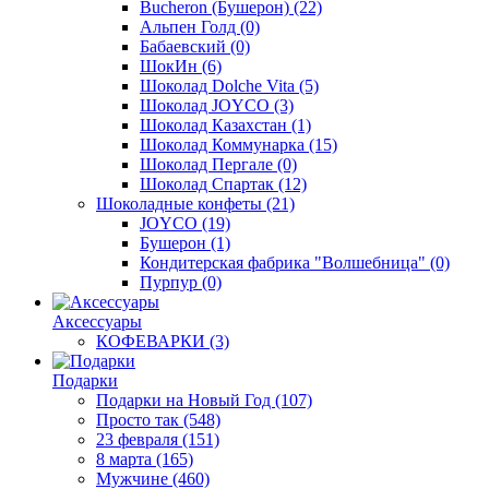
Bucheron (Бушерон)
(22)
Альпен Голд
(0)
Бабаевский
(0)
ШокИн
(6)
Шоколад Dolche Vita
(5)
Шоколад JOYCO
(3)
Шоколад Казахстан
(1)
Шоколад Коммунарка
(15)
Шоколад Пергале
(0)
Шоколад Спартак
(12)
Шоколадные конфеты
(21)
JOYCO
(19)
Бушерон
(1)
Кондитерская фабрика "Волшебница"
(0)
Пурпур
(0)
Аксессуары
КОФЕВАРКИ
(3)
Подарки
Подарки на Новый Год
(107)
Просто так
(548)
23 февраля
(151)
8 марта
(165)
Мужчине
(460)