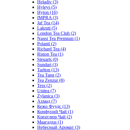
Heladiv
(3)
Hyleys
(5)
Hyton
(16)
IMPRA
(3)
Jaf Tea
(14)
Lakruti
(5)
London Tea Club
(2)
Nansi Tea Premium
(1)
Polanti
(2)
Richard Tea
(4)
Riston Tea
(1)
Steuarts
(0)
Sundari
(3)
Tarlton
(13)
Tea Tang
(2)
Tea Zenzur
(8)
Tess
(2)
Unitea
(7)
Zylanica
(3)
Ахмад
(7)
Кежо Фуудс
(13)
Конфуций Чай
(1)
Креатлюр Чай
(2)
Маагадхи
(1)
Небесный Аромат
(3)