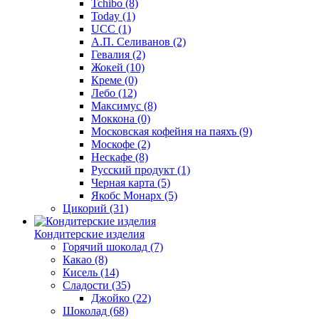
Tchibo
(8)
Today
(1)
UCC
(1)
А.П. Селиванов
(2)
Гевалия
(2)
Жокей
(10)
Креме
(0)
Лебо
(12)
Максимус
(8)
Моккона
(0)
Московская кофейня на паяхъ
(9)
Москофе
(2)
Нескафе
(8)
Русский продукт
(1)
Черная карта
(5)
Якобс Монарх
(5)
Цикорий
(31)
Кондитерские изделия
Горячий шоколад
(7)
Какао
(8)
Кисель
(14)
Сладости
(35)
Джойко
(22)
Шоколад
(68)