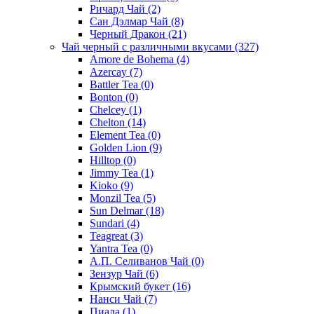
Ричард Чай
(2)
Сан Дэлмар Чай
(8)
Черный Дракон
(21)
Чай черный с различными вкусами
(327)
Amore de Bohema
(4)
Azercay
(7)
Battler Tea
(0)
Bonton
(0)
Chelcey
(1)
Chelton
(14)
Element Tea
(0)
Golden Lion
(9)
Hilltop
(0)
Jimmy Tea
(1)
Kioko
(9)
Monzil Tea
(5)
Sun Delmar
(18)
Sundari
(4)
Teagreat
(3)
Yantra Tea
(0)
А.П. Селиванов Чай
(0)
Зензур Чай
(6)
Крымский букет
(16)
Нанси Чай
(7)
Пиала
(1)