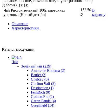
', // darkMode: true, closeIcon: true, angle: {position: "left"}
}).show(); }); });
153.50
Чай Ристон зеленый, 100г. картонная
В
упаковка (Новый дизайн)
корзину
₽
Описание
Характеристики
Каталог продукции
Чай
Зелёный чай
(239)
Amore de Bohema
(2)
Battler
(2)
Chelcey
(0)
Chelton Чай
(2)
Destination
(1)
FemRich
(0)
Golden Era
(2)
Green Panda
(4)
Greenfield
(14)