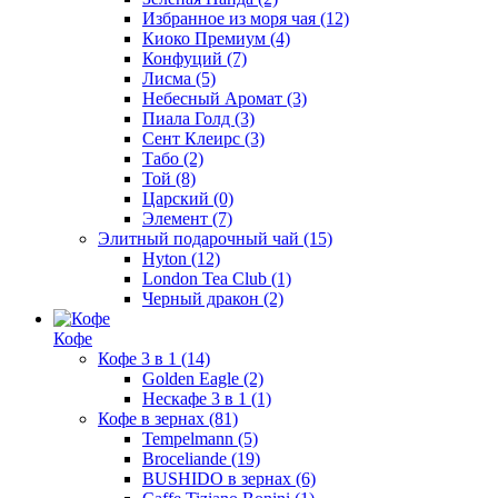
Избранное из моря чая
(12)
Киоко Премиум
(4)
Конфуций
(7)
Лисма
(5)
Небесный Аромат
(3)
Пиала Голд
(3)
Сент Клеирс
(3)
Табо
(2)
Той
(8)
Царский
(0)
Элемент
(7)
Элитный подарочный чай
(15)
Hyton
(12)
London Tea Club
(1)
Черный дракон
(2)
Кофе
Кофе 3 в 1
(14)
Golden Eagle
(2)
Нескафе 3 в 1
(1)
Кофе в зернах
(81)
Tempelmann
(5)
Broceliande
(19)
BUSHIDO в зернах
(6)