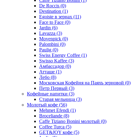
Caffe Tiziano Bonini
(1)
De Roccis
(0)
Destination
(1)
Egoiste в зернах
(11)
Face to Face
(0)
Jardin
(6)
Lavazza
(3)
Movenpick
(0)
Palombini
(0)
Paulig
(0)
Swiss Energy Coffee
(1)
Swisso Kaffee
(3)
Амбассадор
(0)
Атташе
(1)
Лебо
(8)
Московская Кофейня на Паяхъ зерновой
(0)
Петр Первый
(3)
Кофейные напитки
(3)
Старая мельница
(3)
Молотый кофе
(56)
Mehmet Efendi
(1)
Broceliande
(8)
Caffe Tiziano Bonini молотый
(0)
Coffee Turca
(5)
GET&JOY кофе
(5)