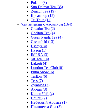
Polanti
(8)
Sun Delmar Tea
(35)
Zenzur Tea
(19)
Креатлюр
(12)
Ти Тэнг
(11)
Чай зеленый с жасмином
(164)
Creatlur Tea
(2)
Chelton Tea
(4)
Green Panda Tea
(4)
Greenfield
(13)
Hyleys
(4)
Hyson
(1)
IMPRA
(3)
Jaf Tea
(14)
Lakruti
(4)
London Tea Club
(0)
Plum Snow
(6)
Tarlton
(6)
Tess
(7)
Zylanica
(2)
Ахмад
(3)
Киоко Чай
(4)
Нанси
(7)
Небесный Аромат
(1)
Принцесса Ява
(3)