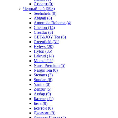
Стюарт
(0)
Черный чай
(598)
Seehahela
(0)
Abigail
(8)
Amore de Bohema
(4)
Chelton
(14)
Creatlur
(8)
GET&JOY Tea
(6)
Greenfield
(31)
Hyleys
(20)
Hyton
(35)
Lakruti
(14)
Monzil
(11)
Nansi Premium
(5)
Nargis Tea
(0)
Steuarts
(3)
Sundari
(8)
Yantra
(0)
Zenzur
(5)
Акбар
(9)
Баттлер
(1)
Бета
(9)
Бонтон
(0)
Джимми
(9)
Зеленая Панда
(2)