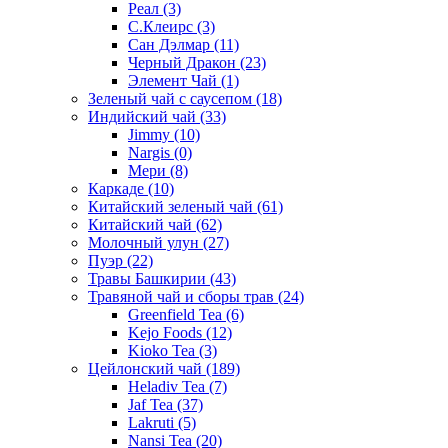
Реал
(3)
С.Клеирс
(3)
Сан Дэлмар
(11)
Черный Дракон
(23)
Элемент Чай
(1)
Зеленый чай с саусепом
(18)
Индийский чай
(33)
Jimmy
(10)
Nargis
(0)
Мери
(8)
Каркаде
(10)
Китайский зеленый чай
(61)
Китайский чай
(62)
Молочный улун
(27)
Пуэр
(22)
Травы Башкирии
(43)
Травяной чай и сборы трав
(24)
Greenfield Tea
(6)
Kejo Foods
(12)
Kioko Tea
(3)
Цейлонский чай
(189)
Heladiv Tea
(7)
Jaf Tea
(37)
Lakruti
(5)
Nansi Tea
(20)