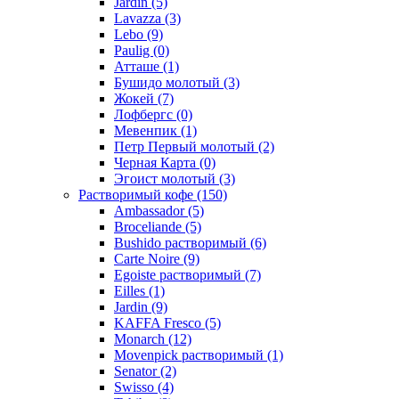
Jardin
(5)
Lavazza
(3)
Lebo
(9)
Paulig
(0)
Атташе
(1)
Бушидо молотый
(3)
Жокей
(7)
Лофбергс
(0)
Мевенпик
(1)
Петр Первый молотый
(2)
Черная Карта
(0)
Эгоист молотый
(3)
Растворимый кофе
(150)
Ambassador
(5)
Broceliande
(5)
Bushido растворимый
(6)
Carte Noire
(9)
Egoiste растворимый
(7)
Eilles
(1)
Jardin
(9)
KAFFA Fresco
(5)
Monarch
(12)
Movenpick растворимый
(1)
Senator
(2)
Swisso
(4)