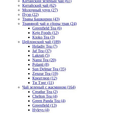
Китайский зеленый чай
(61)
Китайский чай
(62)
Молочный улун
(27)
Пуэр
(22)
Травы Башкирии
(43)
Травяной чай и сборы трав
(24)
Greenfield Tea
(6)
Kejo Foods
(12)
Kioko Tea
(3)
Цейлонский чай
(189)
Heladiv Tea
(7)
Jaf Tea
(37)
Lakruti
(5)
Nansi Tea
(20)
Polanti
(8)
Sun Delmar Tea
(35)
Zenzur Tea
(19)
Креатлюр
(12)
Ти Тэнг
(11)
Чай зеленый с жасмином
(164)
Creatlur Tea
(2)
Chelton Tea
(4)
Green Panda Tea
(4)
Greenfield
(13)
Hyleys
(4)