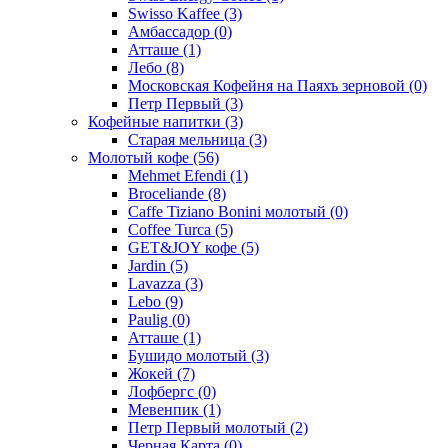
Swisso Kaffee
(3)
Амбассадор
(0)
Атташе
(1)
Лебо
(8)
Московская Кофейня на Паяхъ зерновой
(0)
Петр Первый
(3)
Кофейные напитки
(3)
Старая мельница
(3)
Молотый кофе
(56)
Mehmet Efendi
(1)
Broceliande
(8)
Caffe Tiziano Bonini молотый
(0)
Coffee Turca
(5)
GET&JOY кофе
(5)
Jardin
(5)
Lavazza
(3)
Lebo
(9)
Paulig
(0)
Атташе
(1)
Бушидо молотый
(3)
Жокей
(7)
Лофбергс
(0)
Мевенпик
(1)
Петр Первый молотый
(2)
Черная Карта
(0)