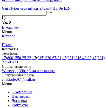
Чай Hyton черный Китайский Пу Эр ШУ...
шт
Цена:
304 ₽
В корзину
Меню
Каталог
Поиск
Контакты
Телефоны
+7(800)
550-25-22
+7(915)
930-67-01
+7(831)
216-42-93
+7(831)
274-87-73
Социальные сети
WhatsApp
Viber
Заказать звонок
Электронная почта
chai.kofe.97@mail.ru
Меню
О компании
Партнерам
Доставка
Контакты