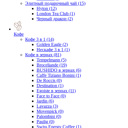
Элитный подарочный чай
(15)
Hyton
(12)
London Tea Club
(1)
Черный дракон
(2)
Кофе
Кофе 3 в 1
(14)
Golden Eagle
(2)
Нескафе 3 в 1
(1)
Кофе в зернах
(81)
Tempelmann
(5)
Broceliande
(19)
BUSHIDO в зернах
(6)
Caffe Tiziano Bonini
(1)
De Roccis
(0)
Destination
(1)
Egoiste в зернах
(11)
Face to Face
(0)
Jardin
(6)
Lavazza
(3)
Movenpick
(0)
Palombini
(0)
Paulig
(0)
Swiss Energy Coffee
(1)