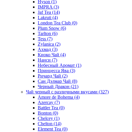
Hyson
(1)
IMPRA
(3)
Jaf Tea
(14)
Lakruti
(4)
London Tea Club
(0)
Plum Snow
(6)
Tarlton
(6)
Tess
(7)
Zylanica
(2)
Ахмад
(3)
Киоко Чай
(4)
Нанси
(7)
Небесный Аромат
(1)
Принцесса Ява
(3)
Ричард Чай
(2)
Сан Дэлмар Чай
(8)
Черный Дракон
(21)
Чай черный с различными вкусами
(327)
Amore de Bohema
(4)
Azercay
(7)
Battler Tea
(0)
Bonton
(0)
Chelcey
(1)
Chelton
(14)
Element Tea
(0)