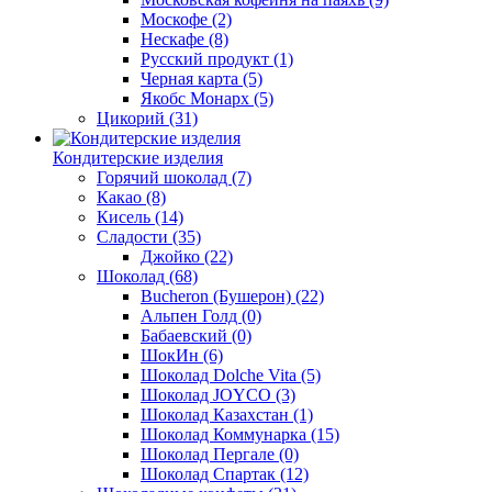
Москофе
(2)
Нескафе
(8)
Русский продукт
(1)
Черная карта
(5)
Якобс Монарх
(5)
Цикорий
(31)
Кондитерские изделия
Горячий шоколад
(7)
Какао
(8)
Кисель
(14)
Сладости
(35)
Джойко
(22)
Шоколад
(68)
Bucheron (Бушерон)
(22)
Альпен Голд
(0)
Бабаевский
(0)
ШокИн
(6)
Шоколад Dolche Vita
(5)
Шоколад JOYCO
(3)
Шоколад Казахстан
(1)
Шоколад Коммунарка
(15)
Шоколад Пергале
(0)
Шоколад Спартак
(12)