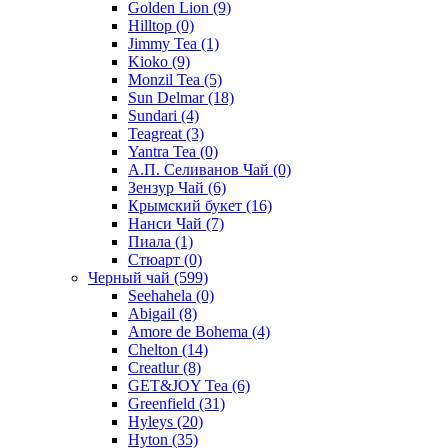
Golden Lion
(9)
Hilltop
(0)
Jimmy Tea
(1)
Kioko
(9)
Monzil Tea
(5)
Sun Delmar
(18)
Sundari
(4)
Teagreat
(3)
Yantra Tea
(0)
А.П. Селиванов Чай
(0)
Зензур Чай
(6)
Крымский букет
(16)
Нанси Чай
(7)
Пиала
(1)
Стюарт
(0)
Черный чай
(599)
Seehahela
(0)
Abigail
(8)
Amore de Bohema
(4)
Chelton
(14)
Creatlur
(8)
GET&JOY Tea
(6)
Greenfield
(31)
Hyleys
(20)
Hyton
(35)