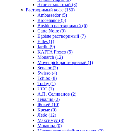
Эгоист молотый
(3)
Растворимый кофе
(150)
Ambassador
(5)
Broceliande
(5)
Bushido растворимый
(6)
Carte Noire
(9)
Egoiste растворимый
(7)
Eilles
(1)
Jardin
(9)
KAFFA Fresco
(5)
Monarch
(12)
Movenpick растворимый
(1)
Senator
(2)
Swisso
(4)
Tchibo
(8)
Today
(1)
UCC
(1)
А.П. Селиванов
(2)
Гевалия
(2)
Жокей
(10)
Креме
(0)
Лебо
(12)
Максимус
(8)
Моккона
(0)
Московская кофейня на паяхъ
(9)