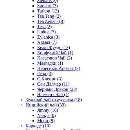
Steuarts
(0)
Sundari
(3)
Tarlton
(13)
Tea Tang
(2)
Tea Zenzur
(8)
Tess
(2)
Unitea
(7)
Zylanica
(3)
Ахмад
(7)
Кежо Фуудс
(13)
Конфуций Чай
(1)
Креатлюр Чай
(2)
Маагадхи
(1)
Небесный Аромат
(3)
Реал
(3)
С.Клеирс
(3)
Сан Дэлмар
(11)
Черный Дракон
(23)
Элемент Чай
(1)
Зеленый чай с саусепом
(18)
Индийский чай
(33)
Jimmy
(10)
Nargis
(0)
Мери
(8)
Каркаде
(10)