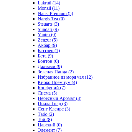
Lakruti
(14)
Monzil
(11)
Nansi Premium
(5)
Nargis Tea
(0)
Steuarts
(3)
Sundari
(9)
Yantra
(0)
Zenzur
(5)
Акбар
(9)
Баттлер
(1)
Бета
(9)
Бонтон
(0)
Джимми
(9)
Зеленая Панда
(2)
Избранное из моря чая
(12)
Киоко Премиум
(4)
Конфуций
(7)
Лисма
(5)
Небесный Аромат
(3)
Пиала Голд
(3)
Сент Клеирс
(3)
Табо
(2)
Той
(8)
Царский
(0)
Элемент
(7)