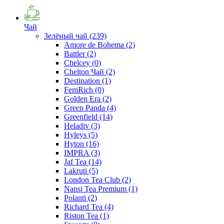
Чай
Зелёный чай
(239)
Amore de Bohema
(2)
Battler
(2)
Chelcey
(0)
Chelton Чай
(2)
Destination
(1)
FemRich
(0)
Golden Era
(2)
Green Panda
(4)
Greenfield
(14)
Heladiv
(3)
Hyleys
(5)
Hyton
(16)
IMPRA
(3)
Jaf Tea
(14)
Lakruti
(5)
London Tea Club
(2)
Nansi Tea Premium
(1)
Polanti
(2)
Richard Tea
(4)
Riston Tea
(1)