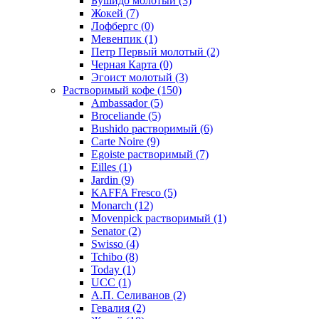
Бушидо молотый
(3)
Жокей
(7)
Лофбергс
(0)
Мевенпик
(1)
Петр Первый молотый
(2)
Черная Карта
(0)
Эгоист молотый
(3)
Растворимый кофе
(150)
Ambassador
(5)
Broceliande
(5)
Bushido растворимый
(6)
Carte Noire
(9)
Egoiste растворимый
(7)
Eilles
(1)
Jardin
(9)
KAFFA Fresco
(5)
Monarch
(12)
Movenpick растворимый
(1)
Senator
(2)
Swisso
(4)
Tchibo
(8)
Today
(1)
UCC
(1)
А.П. Селиванов
(2)
Гевалия
(2)