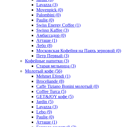
Lavazza
(3)
Movenpick
(0)
Palombini
(0)
Paulig
(0)
Swiss Energy Coffee
(1)
Swisso Kaffee
(3)
Амбассадор
(0)
Атташе
(1)
Лебо
(8)
Московская Кофейня на Паяхъ зерновой
(0)
Петр Первый
(3)
Кофейные напитки
(3)
Старая мельница
(3)
Молотый кофе
(56)
Mehmet Efendi
(1)
Broceliande
(8)
Caffe Tiziano Bonini молотый
(0)
Coffee Turca
(5)
GET&JOY кофе
(5)
Jardin
(5)
Lavazza
(3)
Lebo
(9)
Paulig
(0)
Атташе
(1)