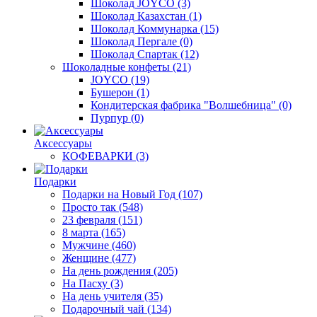
Шоколад JOYCO
(3)
Шоколад Казахстан
(1)
Шоколад Коммунарка
(15)
Шоколад Пергале
(0)
Шоколад Спартак
(12)
Шоколадные конфеты
(21)
JOYCO
(19)
Бушерон
(1)
Кондитерская фабрика "Волшебница"
(0)
Пурпур
(0)
Аксессуары
КОФЕВАРКИ
(3)
Подарки
Подарки на Новый Год
(107)
Просто так
(548)
23 февраля
(151)
8 марта
(165)
Мужчине
(460)
Женщине
(477)
На день рождения
(205)
На Пасху
(3)
На день учителя
(35)
Подарочный чай
(134)