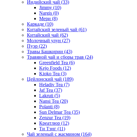
Индийский чай
(33)
Jimmy
(10)
Nargis
(0)
Мери
(8)
Каркаде
(10)
Китайский зеленый чай
(61)
Китайский чай
(62)
Молочный улун
(27)
Пуэр
(22)
Травы Башкирии
(43)
Травяной чай и сборы трав
(24)
Greenfield Tea
(6)
Kejo Foods
(12)
Kioko Tea
(3)
Цейлонский чай
(189)
Heladiv Tea
(7)
Jaf Tea
(37)
Lakruti
(5)
Nansi Tea
(20)
Polanti
(8)
Sun Delmar Tea
(35)
Zenzur Tea
(19)
Креатлюр
(12)
Ти Тэнг
(11)
Чай зеленый с жасмином
(164)