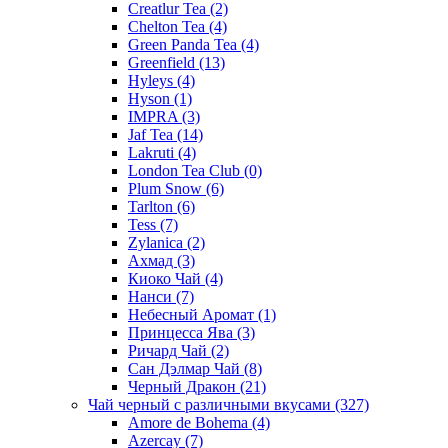
Creatlur Tea
(2)
Chelton Tea
(4)
Green Panda Tea
(4)
Greenfield
(13)
Hyleys
(4)
Hyson
(1)
IMPRA
(3)
Jaf Tea
(14)
Lakruti
(4)
London Tea Club
(0)
Plum Snow
(6)
Tarlton
(6)
Tess
(7)
Zylanica
(2)
Ахмад
(3)
Киоко Чай
(4)
Нанси
(7)
Небесный Аромат
(1)
Принцесса Ява
(3)
Ричард Чай
(2)
Сан Дэлмар Чай
(8)
Черный Дракон
(21)
Чай черный с различными вкусами
(327)
Amore de Bohema
(4)
Azercay
(7)