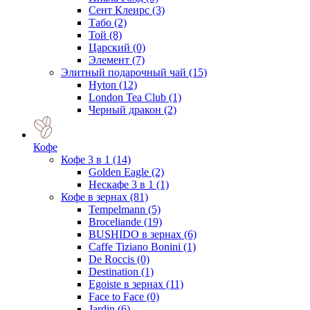
Сент Клеирс
(3)
Табо
(2)
Той
(8)
Царский
(0)
Элемент
(7)
Элитный подарочный чай
(15)
Hyton
(12)
London Tea Club
(1)
Черный дракон
(2)
Кофе
Кофе 3 в 1
(14)
Golden Eagle
(2)
Нескафе 3 в 1
(1)
Кофе в зернах
(81)
Tempelmann
(5)
Broceliande
(19)
BUSHIDO в зернах
(6)
Caffe Tiziano Bonini
(1)
De Roccis
(0)
Destination
(1)
Egoiste в зернах
(11)
Face to Face
(0)
Jardin
(6)