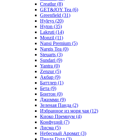
Creatlur
(8)
GET&JOY Tea
(6)
Greenfield
(31)
Hyleys
(20)
Hyton
(35)
Lakruti
(14)
Monzil
(11)
Nansi Premium
(5)
Nargis Tea
(0)
Steuarts
(3)
Sundari
(9)
Yantra
(0)
Zenzur
(5)
Акбар
(9)
Баттлер
(1)
Бета
(9)
Бонтон
(0)
Джимми
(9)
Зеленая Панда
(2)
Избранное из моря чая
(12)
Киоко Премиум
(4)
Конфуций
(7)
Лисма
(5)
Небесный Аромат
(3)
Пиала Голд
(3)