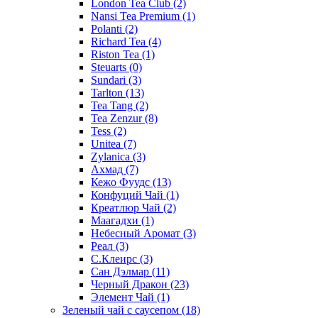
London Tea Club
(2)
Nansi Tea Premium
(1)
Polanti
(2)
Richard Tea
(4)
Riston Tea
(1)
Steuarts
(0)
Sundari
(3)
Tarlton
(13)
Tea Tang
(2)
Tea Zenzur
(8)
Tess
(2)
Unitea
(7)
Zylanica
(3)
Ахмад
(7)
Кежо Фуудс
(13)
Конфуций Чай
(1)
Креатлюр Чай
(2)
Маагадхи
(1)
Небесный Аромат
(3)
Реал
(3)
С.Клеирс
(3)
Сан Дэлмар
(11)
Черный Дракон
(23)
Элемент Чай
(1)
Зеленый чай с саусепом
(18)