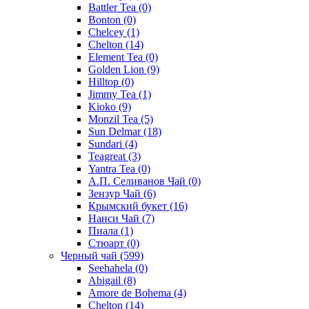
Battler Tea
(0)
Bonton
(0)
Chelcey
(1)
Chelton
(14)
Element Tea
(0)
Golden Lion
(9)
Hilltop
(0)
Jimmy Tea
(1)
Kioko
(9)
Monzil Tea
(5)
Sun Delmar
(18)
Sundari
(4)
Teagreat
(3)
Yantra Tea
(0)
А.П. Селиванов Чай
(0)
Зензур Чай
(6)
Крымский букет
(16)
Нанси Чай
(7)
Пиала
(1)
Стюарт
(0)
Черный чай
(599)
Seehahela
(0)
Abigail
(8)
Amore de Bohema
(4)
Chelton
(14)