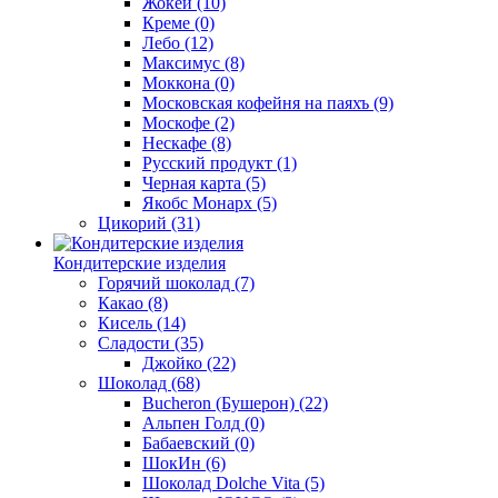
Жокей
(10)
Креме
(0)
Лебо
(12)
Максимус
(8)
Моккона
(0)
Московская кофейня на паяхъ
(9)
Москофе
(2)
Нескафе
(8)
Русский продукт
(1)
Черная карта
(5)
Якобс Монарх
(5)
Цикорий
(31)
Кондитерские изделия
Горячий шоколад
(7)
Какао
(8)
Кисель
(14)
Сладости
(35)
Джойко
(22)
Шоколад
(68)
Bucheron (Бушерон)
(22)
Альпен Голд
(0)
Бабаевский
(0)
ШокИн
(6)
Шоколад Dolche Vita
(5)