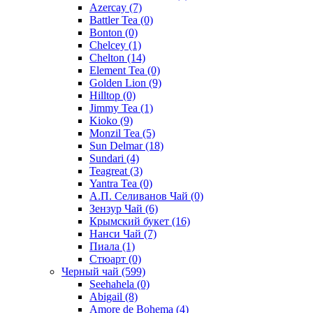
Azercay
(7)
Battler Tea
(0)
Bonton
(0)
Chelcey
(1)
Chelton
(14)
Element Tea
(0)
Golden Lion
(9)
Hilltop
(0)
Jimmy Tea
(1)
Kioko
(9)
Monzil Tea
(5)
Sun Delmar
(18)
Sundari
(4)
Teagreat
(3)
Yantra Tea
(0)
А.П. Селиванов Чай
(0)
Зензур Чай
(6)
Крымский букет
(16)
Нанси Чай
(7)
Пиала
(1)
Стюарт
(0)
Черный чай
(599)
Seehahela
(0)
Abigail
(8)
Amore de Bohema
(4)