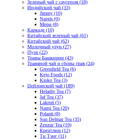
Зеленый чай с саусепом
(18)
Индийский чай
(33)
Jimmy
(10)
Nargis
(0)
Мери
(8)
Каркаде
(10)
Китайский зеленый чай
(61)
Китайский чай
(62)
Молочный улун
(27)
Пуэр
(22)
Травы Башкирии
(43)
Травяной чай и сборы трав
(24)
Greenfield Tea
(6)
Kejo Foods
(12)
Kioko Tea
(3)
Цейлонский чай
(189)
Heladiv Tea
(7)
Jaf Tea
(37)
Lakruti
(5)
Nansi Tea
(20)
Polanti
(8)
Sun Delmar Tea
(35)
Zenzur Tea
(19)
Креатлюр
(12)
Ти Тэнг
(11)