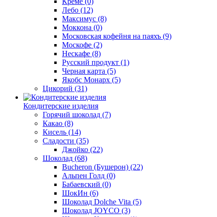
Креме
(0)
Лебо
(12)
Максимус
(8)
Моккона
(0)
Московская кофейня на паяхъ
(9)
Москофе
(2)
Нескафе
(8)
Русский продукт
(1)
Черная карта
(5)
Якобс Монарх
(5)
Цикорий
(31)
Кондитерские изделия
Горячий шоколад
(7)
Какао
(8)
Кисель
(14)
Сладости
(35)
Джойко
(22)
Шоколад
(68)
Bucheron (Бушерон)
(22)
Альпен Голд
(0)
Бабаевский
(0)
ШокИн
(6)
Шоколад Dolche Vita
(5)
Шоколад JOYCO
(3)