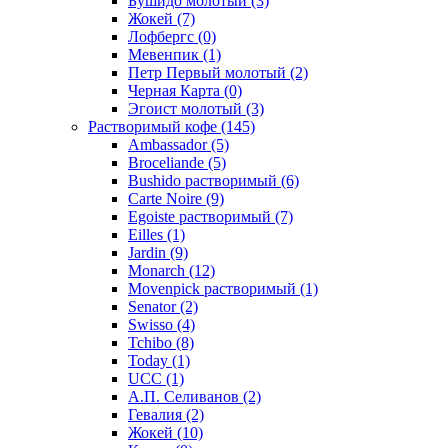
Бушидо молотый
(3)
Жокей
(7)
Лофбергс
(0)
Мевенпик
(1)
Петр Первый молотый
(2)
Черная Карта
(0)
Эгоист молотый
(3)
Растворимый кофе
(145)
Ambassador
(5)
Broceliande
(5)
Bushido растворимый
(6)
Carte Noire
(9)
Egoiste растворимый
(7)
Eilles
(1)
Jardin
(9)
Monarch
(12)
Movenpick растворимый
(1)
Senator
(2)
Swisso
(4)
Tchibo
(8)
Today
(1)
UCC
(1)
А.П. Селиванов
(2)
Гевалия
(2)
Жокей
(10)