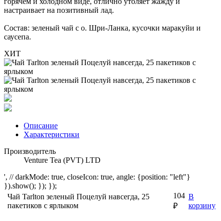
горячем и холодном виде, отлично утоляет жажду и
настраивает на позитивный лад.
Состав: зеленый чай с о. Шри-Ланка, кусочки маракуйи и
саусепа.
ХИТ
Описание
Характеристики
Производитель
Venture Tea (PVT) LTD
', // darkMode: true, closeIcon: true, angle: {position: "left"}
}).show(); }); });
104
Чай Tarlton зеленый Поцелуй навсегда, 25
В
пакетиков с ярлыком
корзину
₽