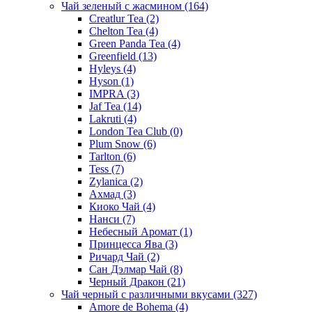
Чай зеленый с жасмином
(164)
Creatlur Tea
(2)
Chelton Tea
(4)
Green Panda Tea
(4)
Greenfield
(13)
Hyleys
(4)
Hyson
(1)
IMPRA
(3)
Jaf Tea
(14)
Lakruti
(4)
London Tea Club
(0)
Plum Snow
(6)
Tarlton
(6)
Tess
(7)
Zylanica
(2)
Ахмад
(3)
Киоко Чай
(4)
Нанси
(7)
Небесный Аромат
(1)
Принцесса Ява
(3)
Ричард Чай
(2)
Сан Дэлмар Чай
(8)
Черный Дракон
(21)
Чай черный с различными вкусами
(327)
Amore de Bohema
(4)