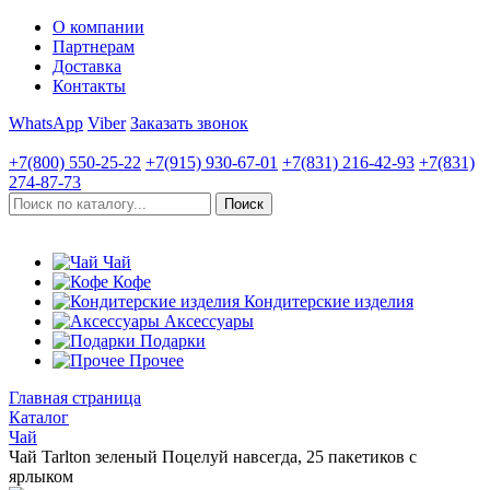
О компании
Партнерам
Доставка
Контакты
WhatsApp
Viber
Заказать звонок
+7(800)
550-25-22
+7(915)
930-67-01
+7(831)
216-42-93
+7(831)
274-87-73
Чай
Кофе
Кондитерские изделия
Аксессуары
Подарки
Прочее
Главная страница
Каталог
Чай
Чай Tarlton зеленый Поцелуй навсегда, 25 пакетиков с
ярлыком