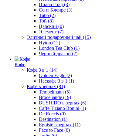
Пиала Голд
(3)
Сент Клеирс
(3)
Табо
(2)
Той
(8)
Царский
(0)
Элемент
(7)
Элитный подарочный чай
(15)
Hyton
(12)
London Tea Club
(1)
Черный дракон
(2)
Кофе
Кофе 3 в 1
(14)
Golden Eagle
(2)
Нескафе 3 в 1
(1)
Кофе в зернах
(81)
Tempelmann
(5)
Broceliande
(19)
BUSHIDO в зернах
(6)
Caffe Tiziano Bonini
(1)
De Roccis
(0)
Destination
(1)
Egoiste в зернах
(11)
Face to Face
(0)
Jardin
(6)