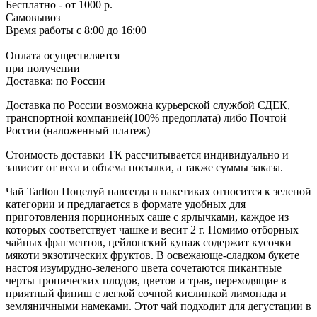
Бесплатно
- от 1000 р.
Самовывоз
Время работы
с 8:00 до 16:00
Оплата осуществляется
при получении
Доставка:
по России
Доставка по России возможна курьерской службой СДЕК,
транспортной компанией(100% предоплата) либо Почтой
России (наложенный платеж)
Стоимость доставки ТК рассчитывается индивидуально и
зависит от веса и объема посылки, а также суммы заказа.
Чай Tarlton Поцелуй навсегда в пакетиках относится к зеленой
категории и предлагается в формате удобных для
приготовления порционных саше с ярлычками, каждое из
которых соответствует чашке и весит 2 г. Помимо отборных
чайных фрагментов, цейлонский купаж содержит кусочки
мякоти экзотических фруктов. В освежающе-сладком букете
настоя изумрудно-зеленого цвета сочетаются пикантные
черты тропических плодов, цветов и трав, переходящие в
приятный финиш с легкой сочной кислинкой лимонада и
земляничными намеками. Этот чай подходит для дегустации в