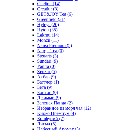
Chelton
(14)
Creatlur
(8)
GET&JOY Tea
(6)
Greenfield
(31)
Hyleys
(20)
Hyton
(35)
Lakruti
(14)
Monzil
(11)
Nansi Premium
(5)
Nargis Tea
(0)
Steuarts
(3)
Sundari
(9)
Yantra
(0)
Zenzur
(5)
Акбар
(9)
Баттлер
(1)
Бета
(9)
Бонтон
(0)
Джимми
(9)
Зеленая Панда
(2)
Избранное из моря чая
(12)
Киоко Премиум
(4)
Конфуций
(7)
Лисма
(5)
Небесный Аромат
(3)