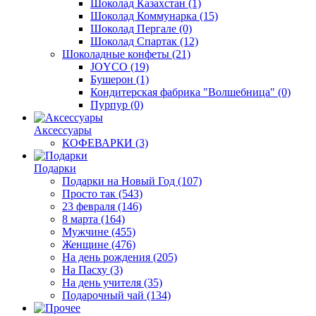
Шоколад Казахстан
(1)
Шоколад Коммунарка
(15)
Шоколад Пергале
(0)
Шоколад Спартак
(12)
Шоколадные конфеты
(21)
JOYCO
(19)
Бушерон
(1)
Кондитерская фабрика "Волшебница"
(0)
Пурпур
(0)
Аксессуары
КОФЕВАРКИ
(3)
Подарки
Подарки на Новый Год
(107)
Просто так
(543)
23 февраля
(146)
8 марта
(164)
Мужчине
(455)
Женщине
(476)
На день рождения
(205)
На Пасху
(3)
На день учителя
(35)
Подарочный чай
(134)