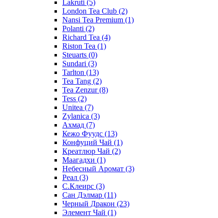
Lakruti
(5)
London Tea Club
(2)
Nansi Tea Premium
(1)
Polanti
(2)
Richard Tea
(4)
Riston Tea
(1)
Steuarts
(0)
Sundari
(3)
Tarlton
(13)
Tea Tang
(2)
Tea Zenzur
(8)
Tess
(2)
Unitea
(7)
Zylanica
(3)
Ахмад
(7)
Кежо Фуудс
(13)
Конфуций Чай
(1)
Креатлюр Чай
(2)
Маагадхи
(1)
Небесный Аромат
(3)
Реал
(3)
С.Клеирс
(3)
Сан Дэлмар
(11)
Черный Дракон
(23)
Элемент Чай
(1)