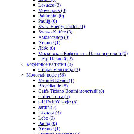
Lavazza
(3)
Movenpick
(0)
Palombini
(0)
Paulig
(0)
Swiss Energy Coffee
(1)
Swisso Kaffee
(3)
Амбассадор
(0)
Атташе
(1)
Лебо
(8)
Московская Кофейня на Паяхъ зерновой
(0)
Петр Первый
(3)
Кофейные напитки
(3)
Старая мельница
(3)
Молотый кофе
(56)
Mehmet Efendi
(1)
Broceliande
(8)
Caffe Tiziano Bonini молотый
(0)
Coffee Turca
(5)
GET&JOY кофе
(5)
Jardin
(5)
Lavazza
(3)
Lebo
(9)
Paulig
(0)
Атташе
(1)