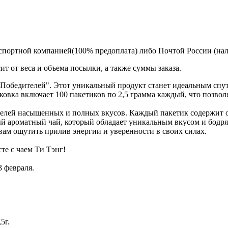
спортной компанией(100% предоплата) либо Почтой России (на
т от веса и объема посылки, а также суммы заказа.
обедителей". Этот уникальный продукт станет идеальным спутн
вка включает 100 пакетиков по 2,5 грамма каждый, что позволя
елей насыщенных и полных вкусов. Каждый пакетик содержит о
ный ароматный чай, который обладает уникальным вкусом и бодр
ам ощутить прилив энергии и уверенности в своих силах.
те с чаем Ти Тэнг!
3 февраля.