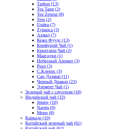
Tarlton
(13)
Tea Tang
(2)
Tea Zenzur
(8)
Tess
(2)
Unitea
(7)
Zylanica
(3)
Ахмад
(7)
Кежо Фуудс
(13)
Конфуций Чай
(1)
Креатлюр Чай
(2)
Маагадхи
(1)
Небесный Аромат
(3)
Реал
(3)
С.Клеирс
(3)
Сан Дэлмар
(11)
Черный Дракон
(23)
Элемент Чай
(1)
Зеленый чай с саусепом
(18)
Индийский чай
(33)
Jimmy
(10)
Nargis
(0)
Мери
(8)
Каркаде
(10)
Китайский зеленый чай
(61)
Китайский чай
(62)