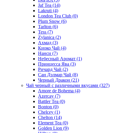
Jaf Tea
(14)
Lakruti
(4)
London Tea Club
(0)
Plum Snow
(6)
Tarlton
(6)
Tess
(7)
Zylanica
(2)
Ахмад
(3)
Киоко Чай
(4)
Нанси
(7)
Небесный Аромат
(1)
Принцесса Ява
(3)
Ричард Чай
(2)
Сан Дэлмар Чай
(8)
Черный Дракон
(21)
Чай черный с различными вкусами
(327)
Amore de Bohema
(4)
Azercay
(7)
Battler Tea
(0)
Bonton
(0)
Chelcey
(1)
Chelton
(14)
Element Tea
(0)
Golden Lion
(9)