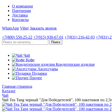
О компании
Партнерам
Доставка
Контакты
WhatsApp
Viber
Заказать звонок
+7(800)
550-25-22
+7(915)
930-67-01
+7(831)
216-42-93
+7(831)
2
Чай
Кофе
Кондитерские изделия
Аксессуары
Подарки
Прочее
Главная страница
Каталог
Чай
Чай Tea Tang черный "Для Победителей", 100 пакетиков по 2,5г