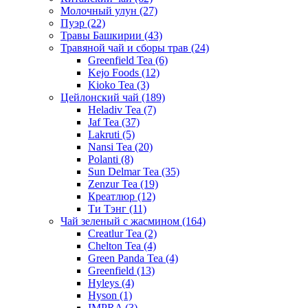
Молочный улун
(27)
Пуэр
(22)
Травы Башкирии
(43)
Травяной чай и сборы трав
(24)
Greenfield Tea
(6)
Kejo Foods
(12)
Kioko Tea
(3)
Цейлонский чай
(189)
Heladiv Tea
(7)
Jaf Tea
(37)
Lakruti
(5)
Nansi Tea
(20)
Polanti
(8)
Sun Delmar Tea
(35)
Zenzur Tea
(19)
Креатлюр
(12)
Ти Тэнг
(11)
Чай зеленый с жасмином
(164)
Creatlur Tea
(2)
Chelton Tea
(4)
Green Panda Tea
(4)
Greenfield
(13)
Hyleys
(4)
Hyson
(1)
IMPRA
(3)