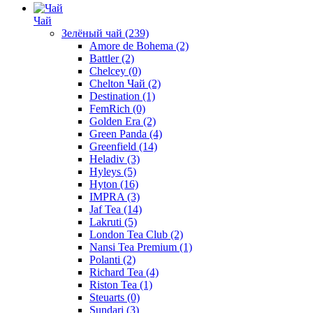
Чай
Зелёный чай
(239)
Amore de Bohema
(2)
Battler
(2)
Chelcey
(0)
Chelton Чай
(2)
Destination
(1)
FemRich
(0)
Golden Era
(2)
Green Panda
(4)
Greenfield
(14)
Heladiv
(3)
Hyleys
(5)
Hyton
(16)
IMPRA
(3)
Jaf Tea
(14)
Lakruti
(5)
London Tea Club
(2)
Nansi Tea Premium
(1)
Polanti
(2)
Richard Tea
(4)
Riston Tea
(1)
Steuarts
(0)
Sundari
(3)