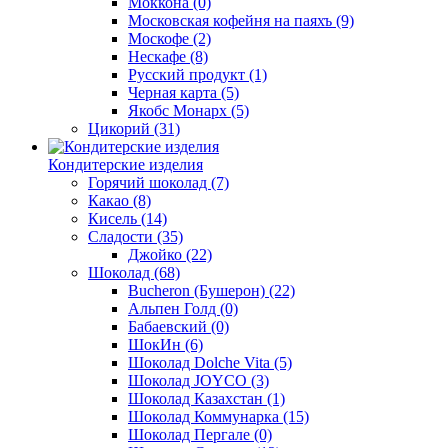
Моккона
(0)
Московская кофейня на паяхъ
(9)
Москофе
(2)
Нескафе
(8)
Русский продукт
(1)
Черная карта
(5)
Якобс Монарх
(5)
Цикорий
(31)
Кондитерские изделия
Горячий шоколад
(7)
Какао
(8)
Кисель
(14)
Сладости
(35)
Джойко
(22)
Шоколад
(68)
Bucheron (Бушерон)
(22)
Альпен Голд
(0)
Бабаевский
(0)
ШокИн
(6)
Шоколад Dolche Vita
(5)
Шоколад JOYCO
(3)
Шоколад Казахстан
(1)
Шоколад Коммунарка
(15)
Шоколад Пергале
(0)