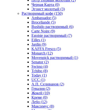
Петр Первый молотый
(2)
Черная Карта
(0)
Эгоист молотый
(3)
Растворимый кофе
(150)
Ambassador
(5)
Broceliande
(5)
Bushido растворимый
(6)
Carte Noire
(9)
Egoiste растворимый
(7)
Eilles
(1)
Jardin
(9)
KAFFA Fresco
(5)
Monarch
(12)
Movenpick растворимый
(1)
Senator
(2)
Swisso
(4)
Tchibo
(8)
Today
(1)
UCC
(1)
А.П. Селиванов
(2)
Гевалия
(2)
Жокей
(10)
Креме
(0)
Лебо
(12)
Максимус
(8)