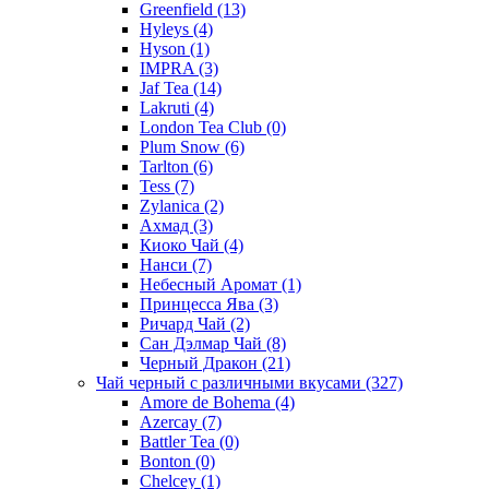
Greenfield
(13)
Hyleys
(4)
Hyson
(1)
IMPRA
(3)
Jaf Tea
(14)
Lakruti
(4)
London Tea Club
(0)
Plum Snow
(6)
Tarlton
(6)
Tess
(7)
Zylanica
(2)
Ахмад
(3)
Киоко Чай
(4)
Нанси
(7)
Небесный Аромат
(1)
Принцесса Ява
(3)
Ричард Чай
(2)
Сан Дэлмар Чай
(8)
Черный Дракон
(21)
Чай черный с различными вкусами
(327)
Amore de Bohema
(4)
Azercay
(7)
Battler Tea
(0)
Bonton
(0)
Chelcey
(1)