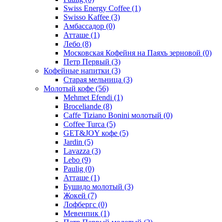
Swiss Energy Coffee
(1)
Swisso Kaffee
(3)
Амбассадор
(0)
Атташе
(1)
Лебо
(8)
Московская Кофейня на Паяхъ зерновой
(0)
Петр Первый
(3)
Кофейные напитки
(3)
Старая мельница
(3)
Молотый кофе
(56)
Mehmet Efendi
(1)
Broceliande
(8)
Caffe Tiziano Bonini молотый
(0)
Coffee Turca
(5)
GET&JOY кофе
(5)
Jardin
(5)
Lavazza
(3)
Lebo
(9)
Paulig
(0)
Атташе
(1)
Бушидо молотый
(3)
Жокей
(7)
Лофбергс
(0)
Мевенпик
(1)