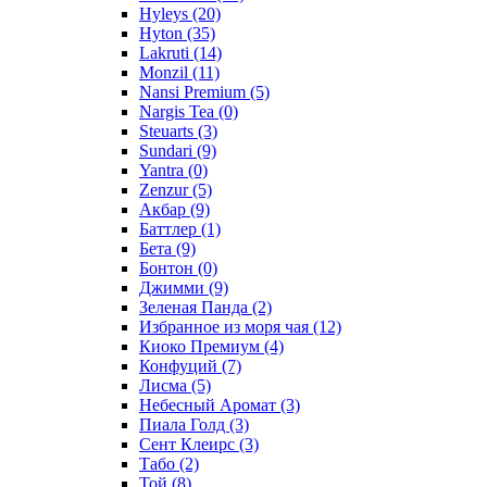
Hyleys
(20)
Hyton
(35)
Lakruti
(14)
Monzil
(11)
Nansi Premium
(5)
Nargis Tea
(0)
Steuarts
(3)
Sundari
(9)
Yantra
(0)
Zenzur
(5)
Акбар
(9)
Баттлер
(1)
Бета
(9)
Бонтон
(0)
Джимми
(9)
Зеленая Панда
(2)
Избранное из моря чая
(12)
Киоко Премиум
(4)
Конфуций
(7)
Лисма
(5)
Небесный Аромат
(3)
Пиала Голд
(3)
Сент Клеирс
(3)
Табо
(2)
Той
(8)