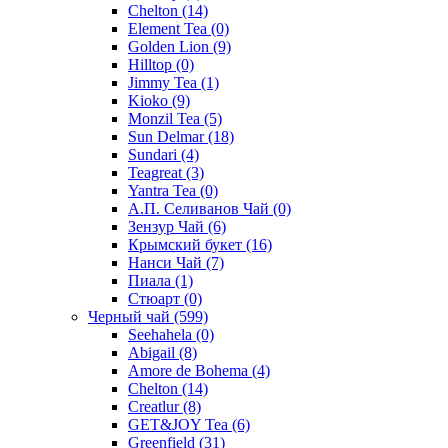
Chelton
(14)
Element Tea
(0)
Golden Lion
(9)
Hilltop
(0)
Jimmy Tea
(1)
Kioko
(9)
Monzil Tea
(5)
Sun Delmar
(18)
Sundari
(4)
Teagreat
(3)
Yantra Tea
(0)
А.П. Селиванов Чай
(0)
Зензур Чай
(6)
Крымский букет
(16)
Нанси Чай
(7)
Пиала
(1)
Стюарт
(0)
Черный чай
(599)
Seehahela
(0)
Abigail
(8)
Amore de Bohema
(4)
Chelton
(14)
Creatlur
(8)
GET&JOY Tea
(6)
Greenfield
(31)