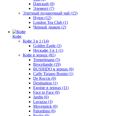
Царский
(0)
Элемент
(7)
Элитный подарочный чай
(15)
Hyton
(12)
London Tea Club
(1)
Черный дракон
(2)
Кофе
Кофе 3 в 1
(14)
Golden Eagle
(2)
Нескафе 3 в 1
(1)
Кофе в зернах
(81)
Tempelmann
(5)
Broceliande
(19)
BUSHIDO в зернах
(6)
Caffe Tiziano Bonini
(1)
De Roccis
(0)
Destination
(1)
Egoiste в зернах
(11)
Face to Face
(0)
Jardin
(6)
Lavazza
(3)
Movenpick
(0)
Palombini
(0)
Paulig
(0)