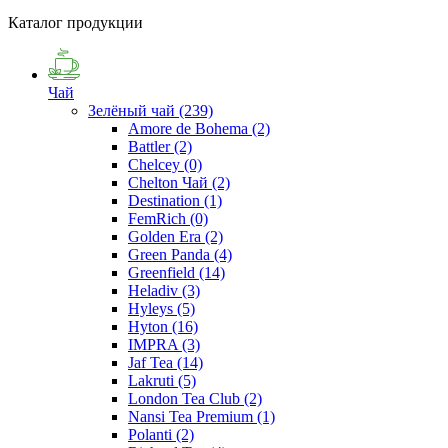
Каталог продукции
Чай
Зелёный чай
(239)
Amore de Bohema
(2)
Battler
(2)
Chelcey
(0)
Chelton Чай
(2)
Destination
(1)
FemRich
(0)
Golden Era
(2)
Green Panda
(4)
Greenfield
(14)
Heladiv
(3)
Hyleys
(5)
Hyton
(16)
IMPRA
(3)
Jaf Tea
(14)
Lakruti
(5)
London Tea Club
(2)
Nansi Tea Premium
(1)
Polanti
(2)