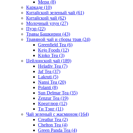
Мери
(8)
Каркаде
(10)
Китайский зеленый чай
(61)
Китайский чай
(62)
Молочный улун
(27)
Пуэр
(22)
Травы Башкирии
(43)
Травяной чай и сборы трав
(24)
Greenfield Tea
(6)
Kejo Foods
(12)
Kioko Tea
(3)
Цейлонский чай
(189)
Heladiv Tea
(7)
Jaf Tea
(37)
Lakruti
(5)
Nansi Tea
(20)
Polanti
(8)
Sun Delmar Tea
(35)
Zenzur Tea
(19)
Креатлюр
(12)
Ти Тэнг
(11)
Чай зеленый с жасмином
(164)
Creatlur Tea
(2)
Chelton Tea
(4)
Green Panda Tea
(4)