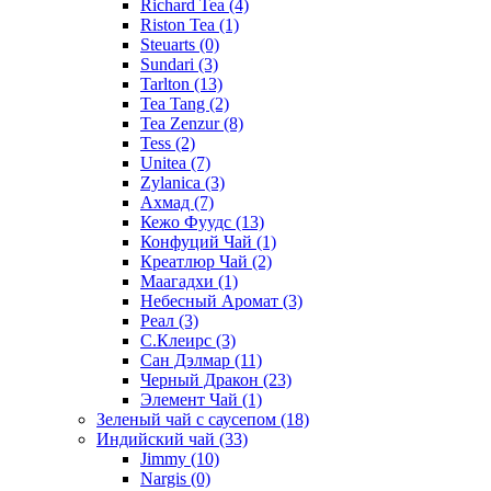
Richard Tea
(4)
Riston Tea
(1)
Steuarts
(0)
Sundari
(3)
Tarlton
(13)
Tea Tang
(2)
Tea Zenzur
(8)
Tess
(2)
Unitea
(7)
Zylanica
(3)
Ахмад
(7)
Кежо Фуудс
(13)
Конфуций Чай
(1)
Креатлюр Чай
(2)
Маагадхи
(1)
Небесный Аромат
(3)
Реал
(3)
С.Клеирс
(3)
Сан Дэлмар
(11)
Черный Дракон
(23)
Элемент Чай
(1)
Зеленый чай с саусепом
(18)
Индийский чай
(33)
Jimmy
(10)
Nargis
(0)