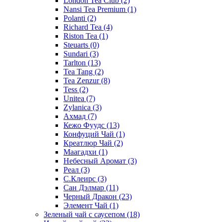
London Tea Club
(2)
Nansi Tea Premium
(1)
Polanti
(2)
Richard Tea
(4)
Riston Tea
(1)
Steuarts
(0)
Sundari
(3)
Tarlton
(13)
Tea Tang
(2)
Tea Zenzur
(8)
Tess
(2)
Unitea
(7)
Zylanica
(3)
Ахмад
(7)
Кежо Фуудс
(13)
Конфуций Чай
(1)
Креатлюр Чай
(2)
Маагадхи
(1)
Небесный Аромат
(3)
Реал
(3)
С.Клеирс
(3)
Сан Дэлмар
(11)
Черный Дракон
(23)
Элемент Чай
(1)
Зеленый чай с саусепом
(18)