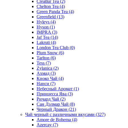
Creatlur Tea
(2)
Chelton Tea
(4)
Green Panda Tea
(4)
Greenfield
(13)
Hyleys
(4)
Hyson
(1)
IMPRA
(3)
Jaf Tea
(14)
Lakruti
(4)
London Tea Club
(0)
Plum Snow
(6)
Tarlton
(6)
Tess
(7)
Zylanica
(2)
Ахмад
(3)
Киоко Чай
(4)
Нанси
(7)
Небесный Аромат
(1)
Принцесса Ява
(3)
Ричард Чай
(2)
Сан Дэлмар Чай
(8)
Черный Дракон
(21)
Чай черный с различными вкусами
(327)
Amore de Bohema
(4)
Azercay
(7)