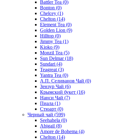
Battler Tea
(0)
Bonton
(0)
Chelcey
(1)
Chelton
(14)
Element Tea
(0)
Golden Lion
(9)
Hilltop
(0)
Jimmy Tea
(1)
Kioko
(9)
Monzil Tea
(5)
Sun Delmar
(18)
Sundari
(4)
Teagreat
(3)
Yantra Tea
(0)
А.П. Селиванов Чай
(0)
Зензур Чай
(6)
Крымский букет
(16)
Нанси Чай
(7)
Пиала
(1)
Стюарт
(0)
Черный чай
(599)
Seehahela
(0)
Abigail
(8)
Amore de Bohema
(4)
Chelton
(14)