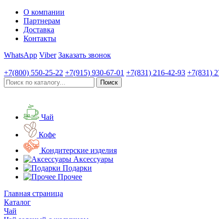
О компании
Партнерам
Доставка
Контакты
WhatsApp
Viber
Заказать звонок
+7(800)
550-25-22
+7(915)
930-67-01
+7(831)
216-42-93
+7(831)
2
Чай
Кофе
Кондитерские изделия
Аксессуары
Подарки
Прочее
Главная страница
Каталог
Чай