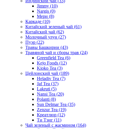
Индийский чай
(33)
Jimmy
(10)
Nargis
(0)
Мери
(8)
Каркаде
(10)
Китайский зеленый чай
(61)
Китайский чай
(62)
Молочный улун
(27)
Пуэр
(22)
Травы Башкирии
(43)
Травяной чай и сборы трав
(24)
Greenfield Tea
(6)
Kejo Foods
(12)
Kioko Tea
(3)
Цейлонский чай
(189)
Heladiv Tea
(7)
Jaf Tea
(37)
Lakruti
(5)
Nansi Tea
(20)
Polanti
(8)
Sun Delmar Tea
(35)
Zenzur Tea
(19)
Креатлюр
(12)
Ти Тэнг
(11)
Чай зеленый с жасмином
(164)