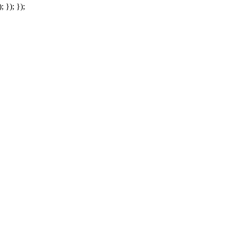
; }); });