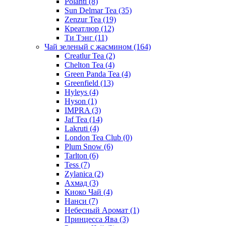
Polanti
(8)
Sun Delmar Tea
(35)
Zenzur Tea
(19)
Креатлюр
(12)
Ти Тэнг
(11)
Чай зеленый с жасмином
(164)
Creatlur Tea
(2)
Chelton Tea
(4)
Green Panda Tea
(4)
Greenfield
(13)
Hyleys
(4)
Hyson
(1)
IMPRA
(3)
Jaf Tea
(14)
Lakruti
(4)
London Tea Club
(0)
Plum Snow
(6)
Tarlton
(6)
Tess
(7)
Zylanica
(2)
Ахмад
(3)
Киоко Чай
(4)
Нанси
(7)
Небесный Аромат
(1)
Принцесса Ява
(3)