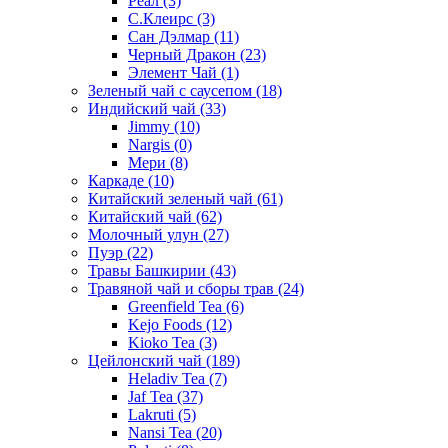
Реал
(3)
С.Клеирс
(3)
Сан Дэлмар
(11)
Черный Дракон
(23)
Элемент Чай
(1)
Зеленый чай с саусепом
(18)
Индийский чай
(33)
Jimmy
(10)
Nargis
(0)
Мери
(8)
Каркаде
(10)
Китайский зеленый чай
(61)
Китайский чай
(62)
Молочный улун
(27)
Пуэр
(22)
Травы Башкирии
(43)
Травяной чай и сборы трав
(24)
Greenfield Tea
(6)
Kejo Foods
(12)
Kioko Tea
(3)
Цейлонский чай
(189)
Heladiv Tea
(7)
Jaf Tea
(37)
Lakruti
(5)
Nansi Tea
(20)