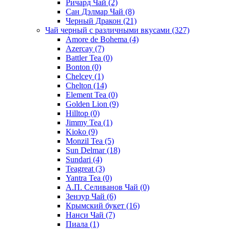
Ричард Чай
(2)
Сан Дэлмар Чай
(8)
Черный Дракон
(21)
Чай черный с различными вкусами
(327)
Amore de Bohema
(4)
Azercay
(7)
Battler Tea
(0)
Bonton
(0)
Chelcey
(1)
Chelton
(14)
Element Tea
(0)
Golden Lion
(9)
Hilltop
(0)
Jimmy Tea
(1)
Kioko
(9)
Monzil Tea
(5)
Sun Delmar
(18)
Sundari
(4)
Teagreat
(3)
Yantra Tea
(0)
А.П. Селиванов Чай
(0)
Зензур Чай
(6)
Крымский букет
(16)
Нанси Чай
(7)
Пиала
(1)