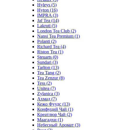
Hyleys
(5)
Hyton
(16)
IMPRA
(3)
Jaf Tea
(14)
Lakruti
(5)
London Tea Club
(2)
Nansi Tea Premium
(1)
Polanti
(2)
Richard Tea
(4)
Riston Tea
(1)
Steuarts
(0)
Sundari
(3)
Tarlton
(13)
Tea Tang
(2)
Tea Zenzur
(8)
Tess
(2)
Unitea
(7)
Zylanica
(3)
Ахмад
(7)
Кежо Фуудс
(13)
Конфуций Чай
(1)
Креатлюр Чай
(2)
Маагадхи
(1)
Небесный Аромат
(3)