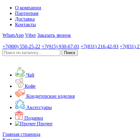
О компании
Партнерам
Доставка
Контакты
WhatsApp
Viber
Заказать звонок
+7(800)
550-25-22
+7(915)
930-67-01
+7(831)
216-42-93
+7(831)
2
Чай
Кофе
Кондитерские изделия
Аксессуары
Подарки
Прочее
Главная страница
Каталог