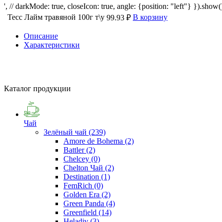
', // darkMode: true, closeIcon: true, angle: {position: "left"} }).show()
Тесс Лайм травяной 100г т\у
В корзину
99.93 ₽
Описание
Характеристики
Каталог продукции
Чай
Зелёный чай
(239)
Amore de Bohema
(2)
Battler
(2)
Chelcey
(0)
Chelton Чай
(2)
Destination
(1)
FemRich
(0)
Golden Era
(2)
Green Panda
(4)
Greenfield
(14)
Heladiv
(3)