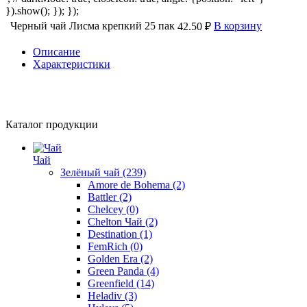
}).show(); }); });
Черный чай Лисма крепкий 25 пак
В корзину
42.50 ₽
Описание
Характеристики
Каталог продукции
Чай
Зелёный чай
(239)
Amore de Bohema
(2)
Battler
(2)
Chelcey
(0)
Chelton Чай
(2)
Destination
(1)
FemRich
(0)
Golden Era
(2)
Green Panda
(4)
Greenfield
(14)
Heladiv
(3)