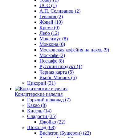
UCC
(1)
А.П. Селиванов
(2)
Гевалия
(2)
Жокей
(10)
Креме
(0)
Лебо
(12)
Максимус
(8)
Моккона
(0)
Московская кофейня на паяхъ
(9)
Москофе
(2)
Нескафе
(8)
Русский продукт
(1)
Черная карта
(5)
Якобс Монарх
(5)
Цикорий
(31)
Кондитерские изделия
Горячий шоколад
(7)
Какао
(8)
Кисель
(14)
Сладости
(35)
Джойко
(22)
Шоколад
(68)
Bucheron (Бушерон)
(22)