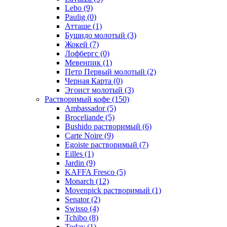
Lebo
(9)
Paulig
(0)
Атташе
(1)
Бушидо молотый
(3)
Жокей
(7)
Лофбергс
(0)
Мевенпик
(1)
Петр Первый молотый
(2)
Черная Карта
(0)
Эгоист молотый
(3)
Растворимый кофе
(150)
Ambassador
(5)
Broceliande
(5)
Bushido растворимый
(6)
Carte Noire
(9)
Egoiste растворимый
(7)
Eilles
(1)
Jardin
(9)
KAFFA Fresco
(5)
Monarch
(12)
Movenpick растворимый
(1)
Senator
(2)
Swisso
(4)
Tchibo
(8)
Today
(1)