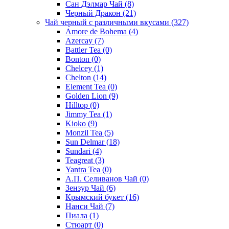
Сан Дэлмар Чай
(8)
Черный Дракон
(21)
Чай черный с различными вкусами
(327)
Amore de Bohema
(4)
Azercay
(7)
Battler Tea
(0)
Bonton
(0)
Chelcey
(1)
Chelton
(14)
Element Tea
(0)
Golden Lion
(9)
Hilltop
(0)
Jimmy Tea
(1)
Kioko
(9)
Monzil Tea
(5)
Sun Delmar
(18)
Sundari
(4)
Teagreat
(3)
Yantra Tea
(0)
А.П. Селиванов Чай
(0)
Зензур Чай
(6)
Крымский букет
(16)
Нанси Чай
(7)
Пиала
(1)
Стюарт
(0)