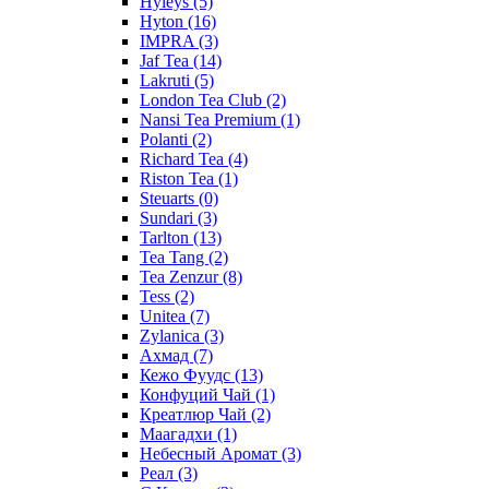
Hyleys
(5)
Hyton
(16)
IMPRA
(3)
Jaf Tea
(14)
Lakruti
(5)
London Tea Club
(2)
Nansi Tea Premium
(1)
Polanti
(2)
Richard Tea
(4)
Riston Tea
(1)
Steuarts
(0)
Sundari
(3)
Tarlton
(13)
Tea Tang
(2)
Tea Zenzur
(8)
Tess
(2)
Unitea
(7)
Zylanica
(3)
Ахмад
(7)
Кежо Фуудс
(13)
Конфуций Чай
(1)
Креатлюр Чай
(2)
Маагадхи
(1)
Небесный Аромат
(3)
Реал
(3)