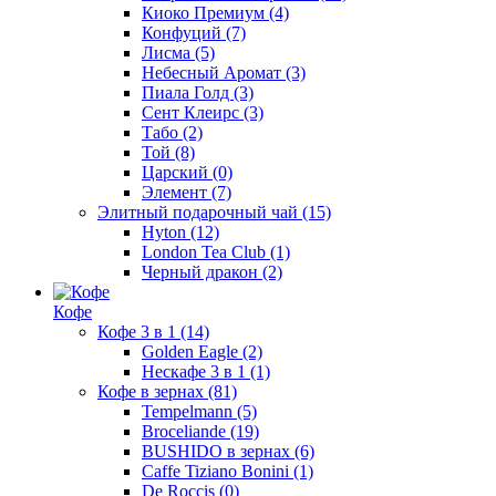
Киоко Премиум
(4)
Конфуций
(7)
Лисма
(5)
Небесный Аромат
(3)
Пиала Голд
(3)
Сент Клеирс
(3)
Табо
(2)
Той
(8)
Царский
(0)
Элемент
(7)
Элитный подарочный чай
(15)
Hyton
(12)
London Tea Club
(1)
Черный дракон
(2)
Кофе
Кофе 3 в 1
(14)
Golden Eagle
(2)
Нескафе 3 в 1
(1)
Кофе в зернах
(81)
Tempelmann
(5)
Broceliande
(19)
BUSHIDO в зернах
(6)
Caffe Tiziano Bonini
(1)
De Roccis
(0)