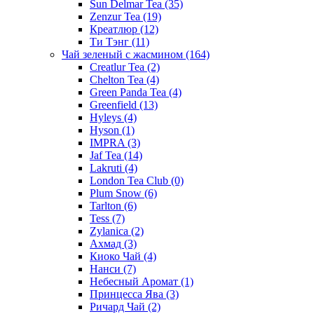
Sun Delmar Tea
(35)
Zenzur Tea
(19)
Креатлюр
(12)
Ти Тэнг
(11)
Чай зеленый с жасмином
(164)
Creatlur Tea
(2)
Chelton Tea
(4)
Green Panda Tea
(4)
Greenfield
(13)
Hyleys
(4)
Hyson
(1)
IMPRA
(3)
Jaf Tea
(14)
Lakruti
(4)
London Tea Club
(0)
Plum Snow
(6)
Tarlton
(6)
Tess
(7)
Zylanica
(2)
Ахмад
(3)
Киоко Чай
(4)
Нанси
(7)
Небесный Аромат
(1)
Принцесса Ява
(3)
Ричард Чай
(2)