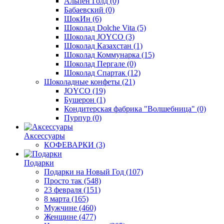
Альпен Голд
(0)
Бабаевский
(0)
ШокИн
(6)
Шоколад Dolche Vita
(5)
Шоколад JOYCO
(3)
Шоколад Казахстан
(1)
Шоколад Коммунарка
(15)
Шоколад Пергале
(0)
Шоколад Спартак
(12)
Шоколадные конфеты
(21)
JOYCO
(19)
Бушерон
(1)
Кондитерская фабрика "Волшебница"
(0)
Пурпур
(0)
Аксессуары
КОФЕВАРКИ
(3)
Подарки
Подарки на Новый Год
(107)
Просто так
(548)
23 февраля
(151)
8 марта
(165)
Мужчине
(460)
Женщине
(477)