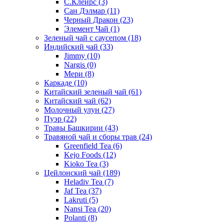
С.Клеирс
(3)
Сан Дэлмар
(11)
Черный Дракон
(23)
Элемент Чай
(1)
Зеленый чай с саусепом
(18)
Индийский чай
(33)
Jimmy
(10)
Nargis
(0)
Мери
(8)
Каркаде
(10)
Китайский зеленый чай
(61)
Китайский чай
(62)
Молочный улун
(27)
Пуэр
(22)
Травы Башкирии
(43)
Травяной чай и сборы трав
(24)
Greenfield Tea
(6)
Kejo Foods
(12)
Kioko Tea
(3)
Цейлонский чай
(189)
Heladiv Tea
(7)
Jaf Tea
(37)
Lakruti
(5)
Nansi Tea
(20)
Polanti
(8)