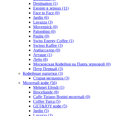
Destination
(1)
Egoiste в зернах
(11)
Face to Face
(0)
Jardin
(6)
Lavazza
(3)
Movenpick
(0)
Palombini
(0)
Paulig
(0)
Swiss Energy Coffee
(1)
Swisso Kaffee
(3)
Амбассадор
(0)
Атташе
(1)
Лебо
(8)
Московская Кофейня на Паяхъ зерновой
(0)
Петр Первый
(3)
Кофейные напитки
(3)
Старая мельница
(3)
Молотый кофе
(56)
Mehmet Efendi
(1)
Broceliande
(8)
Caffe Tiziano Bonini молотый
(0)
Coffee Turca
(5)
GET&JOY кофе
(5)
Jardin
(5)
Lavazza
(3)