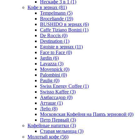
Нескафе 3 в 1
(1)
Кофе в зернах
(81)
Tempelmann
(5)
Broceliande
(19)
BUSHIDO в зернах
(6)
Caffe Tiziano Bonini
(1)
De Roccis
(0)
Destination
(1)
Egoiste в зернах
(11)
Face to Face
(0)
Jardin
(6)
Lavazza
(3)
Movenpick
(0)
Palombini
(0)
Paulig
(0)
Swiss Energy Coffee
(1)
Swisso Kaffee
(3)
Амбассадор
(0)
Атташе
(1)
Лебо
(8)
Московская Кофейня на Паяхъ зерновой
(0)
Петр Первый
(3)
Кофейные напитки
(3)
Старая мельница
(3)
Молотый кофе
(56)