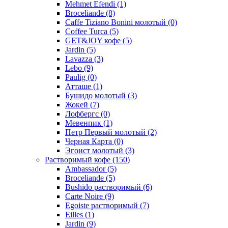
Mehmet Efendi
(1)
Broceliande
(8)
Caffe Tiziano Bonini молотый
(0)
Coffee Turca
(5)
GET&JOY кофе
(5)
Jardin
(5)
Lavazza
(3)
Lebo
(9)
Paulig
(0)
Атташе
(1)
Бушидо молотый
(3)
Жокей
(7)
Лофбергс
(0)
Мевенпик
(1)
Петр Первый молотый
(2)
Черная Карта
(0)
Эгоист молотый
(3)
Растворимый кофе
(150)
Ambassador
(5)
Broceliande
(5)
Bushido растворимый
(6)
Carte Noire
(9)
Egoiste растворимый
(7)
Eilles
(1)
Jardin
(9)