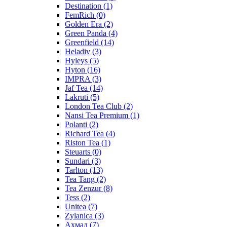
Destination
(1)
FemRich
(0)
Golden Era
(2)
Green Panda
(4)
Greenfield
(14)
Heladiv
(3)
Hyleys
(5)
Hyton
(16)
IMPRA
(3)
Jaf Tea
(14)
Lakruti
(5)
London Tea Club
(2)
Nansi Tea Premium
(1)
Polanti
(2)
Richard Tea
(4)
Riston Tea
(1)
Steuarts
(0)
Sundari
(3)
Tarlton
(13)
Tea Tang
(2)
Tea Zenzur
(8)
Tess
(2)
Unitea
(7)
Zylanica
(3)
Ахмад
(7)