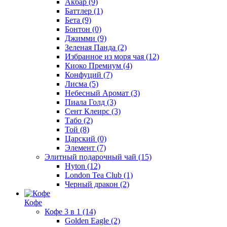
Акбар
(9)
Баттлер
(1)
Бета
(9)
Бонтон
(0)
Джимми
(9)
Зеленая Панда
(2)
Избранное из моря чая
(12)
Киоко Премиум
(4)
Конфуций
(7)
Лисма
(5)
Небесный Аромат
(3)
Пиала Голд
(3)
Сент Клеирс
(3)
Табо
(2)
Той
(8)
Царский
(0)
Элемент
(7)
Элитный подарочный чай
(15)
Hyton
(12)
London Tea Club
(1)
Черный дракон
(2)
Кофе
Кофе 3 в 1
(14)
Golden Eagle
(2)