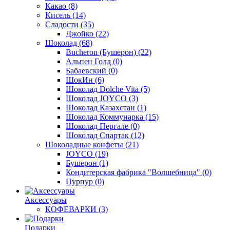
Какао
(8)
Кисель
(14)
Сладости
(35)
Джойко
(22)
Шоколад
(68)
Bucheron (Бушерон)
(22)
Альпен Голд
(0)
Бабаевский
(0)
ШокИн
(6)
Шоколад Dolche Vita
(5)
Шоколад JOYCO
(3)
Шоколад Казахстан
(1)
Шоколад Коммунарка
(15)
Шоколад Пергале
(0)
Шоколад Спартак
(12)
Шоколадные конфеты
(21)
JOYCO
(19)
Бушерон
(1)
Кондитерская фабрика "Волшебница"
(0)
Пурпур
(0)
Аксессуары
КОФЕВАРКИ
(3)
Подарки