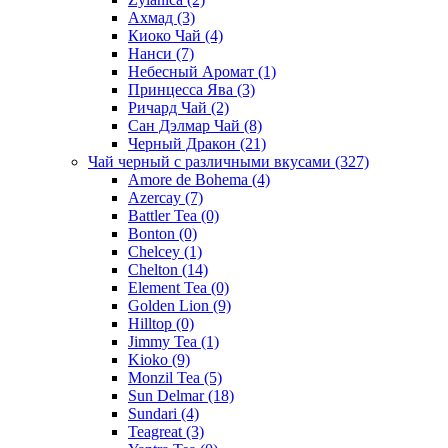
Ахмад
(3)
Киоко Чай
(4)
Нанси
(7)
Небесный Аромат
(1)
Принцесса Ява
(3)
Ричард Чай
(2)
Сан Дэлмар Чай
(8)
Черный Дракон
(21)
Чай черный с различными вкусами
(327)
Amore de Bohema
(4)
Azercay
(7)
Battler Tea
(0)
Bonton
(0)
Chelcey
(1)
Chelton
(14)
Element Tea
(0)
Golden Lion
(9)
Hilltop
(0)
Jimmy Tea
(1)
Kioko
(9)
Monzil Tea
(5)
Sun Delmar
(18)
Sundari
(4)
Teagreat
(3)