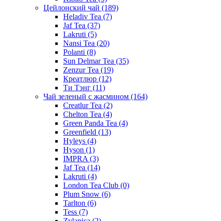
Цейлонский чай
(189)
Heladiv Tea
(7)
Jaf Tea
(37)
Lakruti
(5)
Nansi Tea
(20)
Polanti
(8)
Sun Delmar Tea
(35)
Zenzur Tea
(19)
Креатлюр
(12)
Ти Тэнг
(11)
Чай зеленый с жасмином
(164)
Creatlur Tea
(2)
Chelton Tea
(4)
Green Panda Tea
(4)
Greenfield
(13)
Hyleys
(4)
Hyson
(1)
IMPRA
(3)
Jaf Tea
(14)
Lakruti
(4)
London Tea Club
(0)
Plum Snow
(6)
Tarlton
(6)
Tess
(7)
Zylanica
(2)