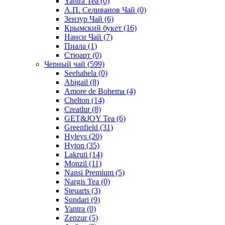
Yantra Tea
(0)
А.П. Селиванов Чай
(0)
Зензур Чай
(6)
Крымский букет
(16)
Нанси Чай
(7)
Пиала
(1)
Стюарт
(0)
Черный чай
(599)
Seehahela
(0)
Abigail
(8)
Amore de Bohema
(4)
Chelton
(14)
Creatlur
(8)
GET&JOY Tea
(6)
Greenfield
(31)
Hyleys
(20)
Hyton
(35)
Lakruti
(14)
Monzil
(11)
Nansi Premium
(5)
Nargis Tea
(0)
Steuarts
(3)
Sundari
(9)
Yantra
(0)
Zenzur
(5)