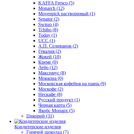
KAFFA Fresco
(5)
Monarch
(12)
Movenpick растворимый
(1)
Senator
(2)
Swisso
(4)
Tchibo
(8)
Today
(1)
UCC
(1)
А.П. Селиванов
(2)
Гевалия
(2)
Жокей
(10)
Креме
(0)
Лебо
(12)
Максимус
(8)
Моккона
(0)
Московская кофейня на паяхъ
(9)
Москофе
(2)
Нескафе
(8)
Русский продукт
(1)
Черная карта
(5)
Якобс Монарх
(5)
Цикорий
(31)
Кондитерские изделия
Горячий шоколад
(7)