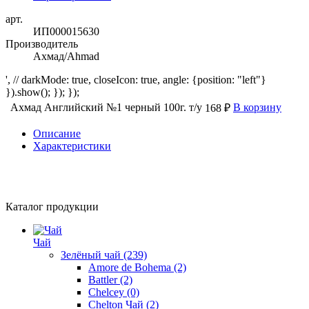
арт.
ИП000015630
Производитель
Ахмад/Ahmad
', // darkMode: true, closeIcon: true, angle: {position: "left"}
}).show(); }); });
Ахмад Английский №1 черный 100г. т/у
В корзину
168 ₽
Описание
Характеристики
Каталог продукции
Чай
Зелёный чай
(239)
Amore de Bohema
(2)
Battler
(2)
Chelcey
(0)
Chelton Чай
(2)