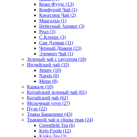
Кежо Фуудс
(13)
Конфуций Чай
(1)
Креатлюр Чай
(2)
Маагадхи
(1)
Небесный Аромат
(3)
Реал
(3)
С.Клеирс
(3)
Сан Дэлмар
(11)
Черный Дракон
(23)
Элемент Чай
(1)
Зеленый чай с саусепом
(18)
Индийский чай
(33)
Jimmy
(10)
Nargis
(0)
Мери
(8)
Каркаде
(10)
Китайский зеленый чай
(61)
Китайский чай
(62)
Молочный улун
(27)
Пуэр
(22)
Травы Башкирии
(43)
Травяной чай и сборы трав
(24)
Greenfield Tea
(6)
Kejo Foods
(12)
Kioko Tea
(3)