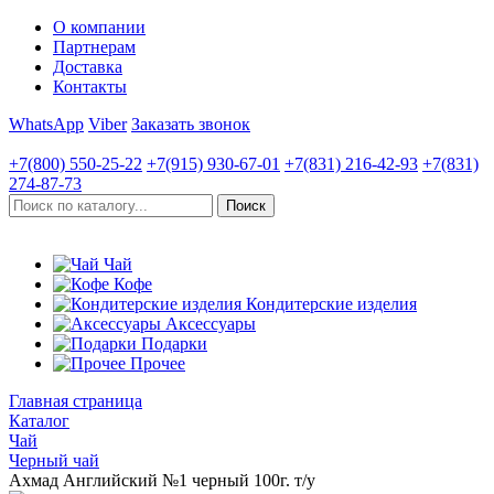
О компании
Партнерам
Доставка
Контакты
WhatsApp
Viber
Заказать звонок
+7(800)
550-25-22
+7(915)
930-67-01
+7(831)
216-42-93
+7(831)
274-87-73
Чай
Кофе
Кондитерские изделия
Аксессуары
Подарки
Прочее
Главная страница
Каталог
Чай
Черный чай
Ахмад Английский №1 черный 100г. т/у