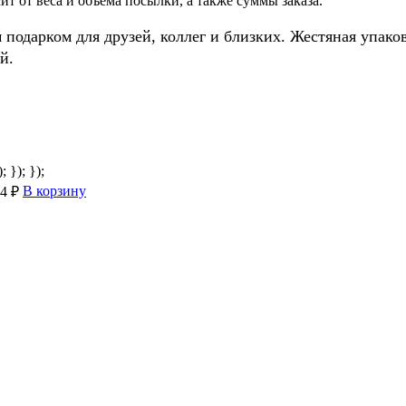
т от веса и объема посылки, а также суммы заказа.
 подарком для друзей, коллег и близких. Жестяная упак
й.
; }); });
В корзину
4 ₽