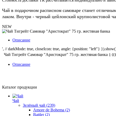
Стоимость доставки ТК рассчитывается индивидуально и зависи
Чай в подарочном расписном самоваре станет отличным
лаком. Внутри - черный цейлонский крупнолистовой ча
NEW
Описание
', // darkMode: true, closeIcon: true, angle: {position: "left"} }).show()
Чай Тигрейт Самовар "Аристократ" 75 гр. жестяная банка
1 03
Описание
Каталог продукции
Чай
Зелёный чай
(239)
Amore de Bohema
(2)
Battler
(2)