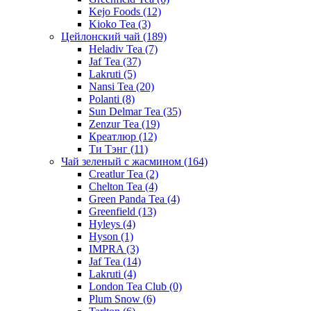
Kejo Foods
(12)
Kioko Tea
(3)
Цейлонский чай
(189)
Heladiv Tea
(7)
Jaf Tea
(37)
Lakruti
(5)
Nansi Tea
(20)
Polanti
(8)
Sun Delmar Tea
(35)
Zenzur Tea
(19)
Креатлюр
(12)
Ти Тэнг
(11)
Чай зеленый с жасмином
(164)
Creatlur Tea
(2)
Chelton Tea
(4)
Green Panda Tea
(4)
Greenfield
(13)
Hyleys
(4)
Hyson
(1)
IMPRA
(3)
Jaf Tea
(14)
Lakruti
(4)
London Tea Club
(0)
Plum Snow
(6)