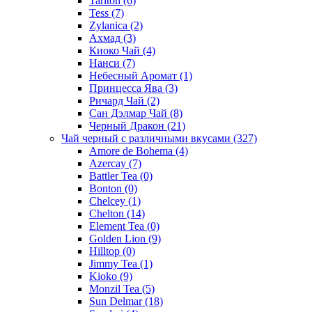
Tarlton
(6)
Tess
(7)
Zylanica
(2)
Ахмад
(3)
Киоко Чай
(4)
Нанси
(7)
Небесный Аромат
(1)
Принцесса Ява
(3)
Ричард Чай
(2)
Сан Дэлмар Чай
(8)
Черный Дракон
(21)
Чай черный с различными вкусами
(327)
Amore de Bohema
(4)
Azercay
(7)
Battler Tea
(0)
Bonton
(0)
Chelcey
(1)
Chelton
(14)
Element Tea
(0)
Golden Lion
(9)
Hilltop
(0)
Jimmy Tea
(1)
Kioko
(9)
Monzil Tea
(5)
Sun Delmar
(18)