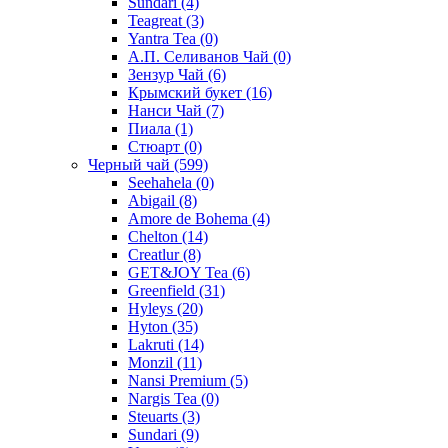
Sundari
(4)
Teagreat
(3)
Yantra Tea
(0)
А.П. Селиванов Чай
(0)
Зензур Чай
(6)
Крымский букет
(16)
Нанси Чай
(7)
Пиала
(1)
Стюарт
(0)
Черный чай
(599)
Seehahela
(0)
Abigail
(8)
Amore de Bohema
(4)
Chelton
(14)
Creatlur
(8)
GET&JOY Tea
(6)
Greenfield
(31)
Hyleys
(20)
Hyton
(35)
Lakruti
(14)
Monzil
(11)
Nansi Premium
(5)
Nargis Tea
(0)
Steuarts
(3)
Sundari
(9)