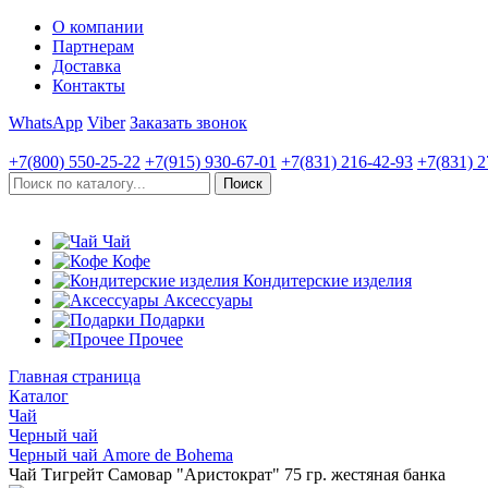
О компании
Партнерам
Доставка
Контакты
WhatsApp
Viber
Заказать звонок
+7(800)
550-25-22
+7(915)
930-67-01
+7(831)
216-42-93
+7(831)
2
Чай
Кофе
Кондитерские изделия
Аксессуары
Подарки
Прочее
Главная страница
Каталог
Чай
Черный чай
Черный чай Amore de Bohema
Чай Тигрейт Самовар "Аристократ" 75 гр. жестяная банка