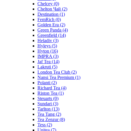
Chelcey
(0)
Chelton Чай
(2)
Destination
(1)
FemRich
(0)
Golden Era
(2)
Green Panda
(4)
Greenfield
(14)
Heladiv
(3)
Hyleys
(5)
Hyton
(16)
IMPRA
(3)
Jaf Tea
(14)
Lakruti
(5)
London Tea Club
(2)
Nansi Tea Premium
(1)
Polanti
(2)
Richard Tea
(4)
Riston Tea
(1)
Steuarts
(0)
Sundari
(3)
Tarlton
(13)
Tea Tang
(2)
Tea Zenzur
(8)
Tess
(2)
Unitea
(7)