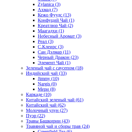
Zylanica
(3)
Ахмад
(7)
Кежо Фуудс
(13)
Конфуций Чай
(1)
Креатлюр Чай
(2)
Маагадхи
(1)
Небесный Аромат
(3)
Реал
(3)
С.Клеирс
(3)
Сан Дэлмар
(11)
Черный Дракон
(23)
Элемент Чай
(1)
Зеленый чай с саусепом
(18)
Индийский чай
(33)
Jimmy
(10)
Nargis
(0)
Мери
(8)
Каркаде
(10)
Китайский зеленый чай
(61)
Китайский чай
(62)
Молочный улун
(27)
Пуэр
(22)
Травы Башкирии
(43)
Травяной чай и сборы трав
(24)
Greenfield Tea
(6)