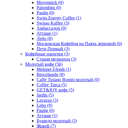
Movenpick
(0)
Palombini
(0)
Paulig
(0)
Swiss Energy Coffee
(1)
Swisso Kaffee
(3)
Амбассадор
(0)
Атташе
(1)
Лебо
(8)
Московская Кофейня на Паяхъ зерновой
(0)
Петр Первый
(3)
Кофейные напитки
(3)
Старая мельница
(3)
Молотый кофе
(56)
Mehmet Efendi
(1)
Broceliande
(8)
Caffe Tiziano Bonini молотый
(0)
Coffee Turca
(5)
GET&JOY кофе
(5)
Jardin
(5)
Lavazza
(3)
Lebo
(9)
Paulig
(0)
Атташе
(1)
Бушидо молотый
(3)
Жокей
(7)