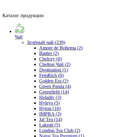
Каталог продукции
Чай
Зелёный чай
(239)
Amore de Bohema
(2)
Battler
(2)
Chelcey
(0)
Chelton Чай
(2)
Destination
(1)
FemRich
(0)
Golden Era
(2)
Green Panda
(4)
Greenfield
(14)
Heladiv
(3)
Hyleys
(5)
Hyton
(16)
IMPRA
(3)
Jaf Tea
(14)
Lakruti
(5)
London Tea Club
(2)
Nansi Tea Premium
(1)