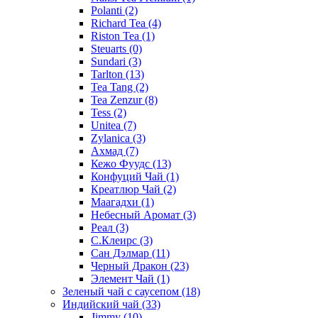
Polanti
(2)
Richard Tea
(4)
Riston Tea
(1)
Steuarts
(0)
Sundari
(3)
Tarlton
(13)
Tea Tang
(2)
Tea Zenzur
(8)
Tess
(2)
Unitea
(7)
Zylanica
(3)
Ахмад
(7)
Кежо Фуудс
(13)
Конфуций Чай
(1)
Креатлюр Чай
(2)
Маагадхи
(1)
Небесный Аромат
(3)
Реал
(3)
С.Клеирс
(3)
Сан Дэлмар
(11)
Черный Дракон
(23)
Элемент Чай
(1)
Зеленый чай с саусепом
(18)
Индийский чай
(33)
Jimmy
(10)