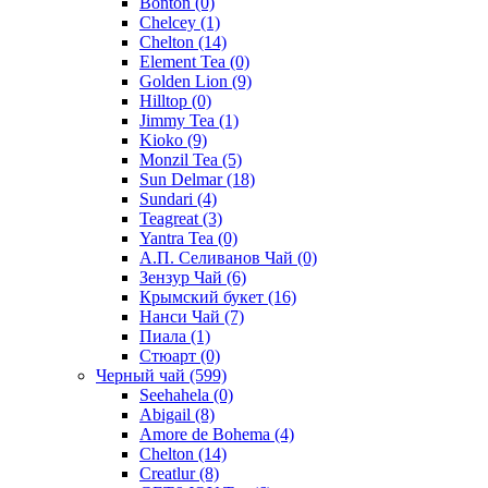
Bonton
(0)
Chelcey
(1)
Chelton
(14)
Element Tea
(0)
Golden Lion
(9)
Hilltop
(0)
Jimmy Tea
(1)
Kioko
(9)
Monzil Tea
(5)
Sun Delmar
(18)
Sundari
(4)
Teagreat
(3)
Yantra Tea
(0)
А.П. Селиванов Чай
(0)
Зензур Чай
(6)
Крымский букет
(16)
Нанси Чай
(7)
Пиала
(1)
Стюарт
(0)
Черный чай
(599)
Seehahela
(0)
Abigail
(8)
Amore de Bohema
(4)
Chelton
(14)
Creatlur
(8)