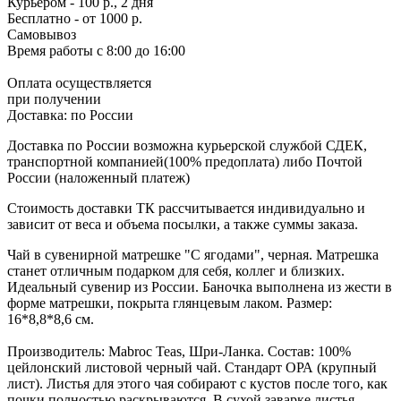
Курьером - 100 р., 2 дня
Бесплатно
- от 1000 р.
Самовывоз
Время работы
с 8:00 до 16:00
Оплата осуществляется
при получении
Доставка:
по России
Доставка по России возможна курьерской службой СДЕК,
транспортной компанией(100% предоплата) либо Почтой
России (наложенный платеж)
Стоимость доставки ТК рассчитывается индивидуально и
зависит от веса и объема посылки, а также суммы заказа.
Чай в сувенирной матрешке "C ягодами", черная. Матрешка
станет отличным подарком для себя, коллег и близких.
Идеальный сувенир из России. Баночка выполнена из жести в
форме матрешки, покрыта глянцевым лаком. Размер:
16*8,8*8,6 см.
Производитель: Mabroc Teas, Шри-Ланка. Состав: 100%
цейлонский листовой черный чай. Стандарт ОРА (крупный
лист). Листья для этого чая собирают с кустов после того, как
почки полностью раскрываются. В сухой заварке листья