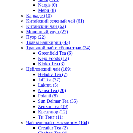
Nargis
(0)
Мери
(8)
Каркаде
(10)
Китайский зеленый чай
(61)
Китайский чай
(62)
Молочный улун
(27)
Пуэр
(22)
Травы Башкирии
(43)
Травяной чай и сборы трав
(24)
Greenfield Tea
(6)
Kejo Foods
(12)
Kioko Tea
(3)
Цейлонский чай
(189)
Heladiv Tea
(7)
Jaf Tea
(37)
Lakruti
(5)
Nansi Tea
(20)
Polanti
(8)
Sun Delmar Tea
(35)
Zenzur Tea
(19)
Креатлюр
(12)
Ти Тэнг
(11)
Чай зеленый с жасмином
(164)
Creatlur Tea
(2)