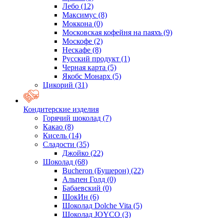
Лебо
(12)
Максимус
(8)
Моккона
(0)
Московская кофейня на паяхъ
(9)
Москофе
(2)
Нескафе
(8)
Русский продукт
(1)
Черная карта
(5)
Якобс Монарх
(5)
Цикорий
(31)
Кондитерские изделия
Горячий шоколад
(7)
Какао
(8)
Кисель
(14)
Сладости
(35)
Джойко
(22)
Шоколад
(68)
Bucheron (Бушерон)
(22)
Альпен Голд
(0)
Бабаевский
(0)
ШокИн
(6)
Шоколад Dolche Vita
(5)
Шоколад JOYCO
(3)