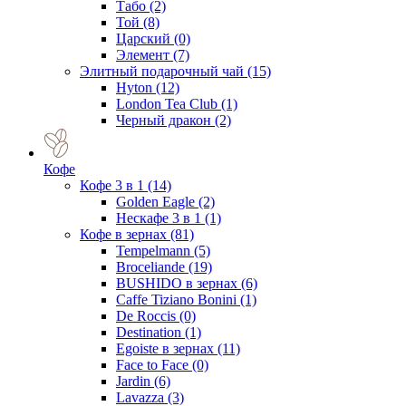
Табо
(2)
Той
(8)
Царский
(0)
Элемент
(7)
Элитный подарочный чай
(15)
Hyton
(12)
London Tea Club
(1)
Черный дракон
(2)
Кофе
Кофе 3 в 1
(14)
Golden Eagle
(2)
Нескафе 3 в 1
(1)
Кофе в зернах
(81)
Tempelmann
(5)
Broceliande
(19)
BUSHIDO в зернах
(6)
Caffe Tiziano Bonini
(1)
De Roccis
(0)
Destination
(1)
Egoiste в зернах
(11)
Face to Face
(0)
Jardin
(6)
Lavazza
(3)