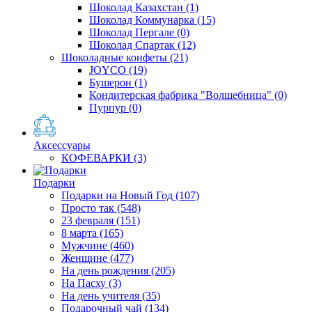
Шоколад Казахстан
(1)
Шоколад Коммунарка
(15)
Шоколад Пергале
(0)
Шоколад Спартак
(12)
Шоколадные конфеты
(21)
JOYCO
(19)
Бушерон
(1)
Кондитерская фабрика "Волшебница"
(0)
Пурпур
(0)
Аксессуары
КОФЕВАРКИ
(3)
Подарки
Подарки на Новый Год
(107)
Просто так
(548)
23 февраля
(151)
8 марта
(165)
Мужчине
(460)
Женщине
(477)
На день рождения
(205)
На Пасху
(3)
На день учителя
(35)
Подарочный чай
(134)