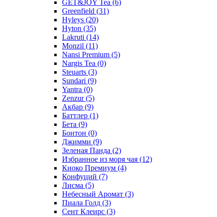
GET&JOY Tea
(6)
Greenfield
(31)
Hyleys
(20)
Hyton
(35)
Lakruti
(14)
Monzil
(11)
Nansi Premium
(5)
Nargis Tea
(0)
Steuarts
(3)
Sundari
(9)
Yantra
(0)
Zenzur
(5)
Акбар
(9)
Баттлер
(1)
Бета
(9)
Бонтон
(0)
Джимми
(9)
Зеленая Панда
(2)
Избранное из моря чая
(12)
Киоко Премиум
(4)
Конфуций
(7)
Лисма
(5)
Небесный Аромат
(3)
Пиала Голд
(3)
Сент Клеирс
(3)