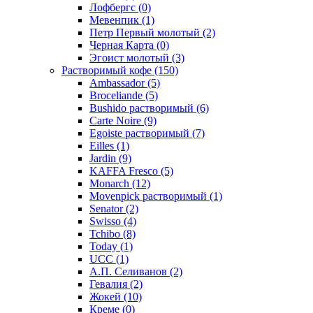
Лофбергс
(0)
Мевенпик
(1)
Петр Первый молотый
(2)
Черная Карта
(0)
Эгоист молотый
(3)
Растворимый кофе
(150)
Ambassador
(5)
Broceliande
(5)
Bushido растворимый
(6)
Carte Noire
(9)
Egoiste растворимый
(7)
Eilles
(1)
Jardin
(9)
KAFFA Fresco
(5)
Monarch
(12)
Movenpick растворимый
(1)
Senator
(2)
Swisso
(4)
Tchibo
(8)
Today
(1)
UCC
(1)
А.П. Селиванов
(2)
Гевалия
(2)
Жокей
(10)
Креме
(0)