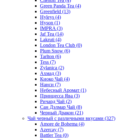
Chelton Tea
(4)
Green Panda Tea
(4)
Greenfield
(13)
Hyleys
(4)
Hyson
(1)
IMPRA
(3)
Jaf Tea
(14)
Lakruti
(4)
London Tea Club
(0)
Plum Snow
(6)
Tarlton
(6)
Tess
(7)
Zylanica
(2)
Ахмад
(3)
Киоко Чай
(4)
Нанси
(7)
Небесный Аромат
(1)
Принцесса Ява
(3)
Ричард Чай
(2)
Сан Дэлмар Чай
(8)
Черный Дракон
(21)
Чай черный с различными вкусами
(327)
Amore de Bohema
(4)
Azercay
(7)
Battler Tea
(0)