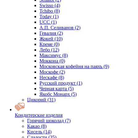
Swisso
(4)
Tchibo
(8)
Today
(1)
UCC
(1)
А.П. Селиванов
(2)
Гевалия
(2)
Жокей
(10)
Креме
(0)
Лебо
(12)
Максимус
(8)
Моккона
(0)
Московская кофейня на паяхъ
(9)
Москофе
(2)
Нескафе
(8)
Русский продукт
(1)
Черная карта
(5)
Якобс Монарх
(5)
Цикорий
(31)
Кондитерские изделия
Горячий шоколад
(7)
Какао
(8)
Кисель
(14)
Сладости
(35)