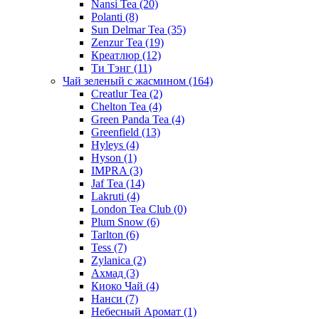
Nansi Tea
(20)
Polanti
(8)
Sun Delmar Tea
(35)
Zenzur Tea
(19)
Креатлюр
(12)
Ти Тэнг
(11)
Чай зеленый с жасмином
(164)
Creatlur Tea
(2)
Chelton Tea
(4)
Green Panda Tea
(4)
Greenfield
(13)
Hyleys
(4)
Hyson
(1)
IMPRA
(3)
Jaf Tea
(14)
Lakruti
(4)
London Tea Club
(0)
Plum Snow
(6)
Tarlton
(6)
Tess
(7)
Zylanica
(2)
Ахмад
(3)
Киоко Чай
(4)
Нанси
(7)
Небесный Аромат
(1)