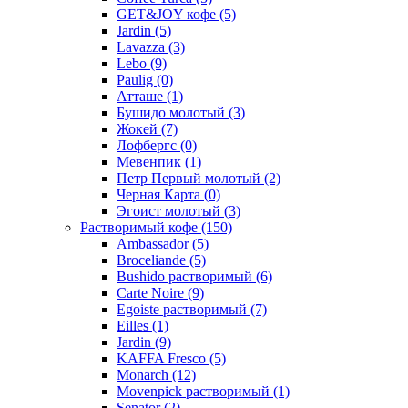
GET&JOY кофе
(5)
Jardin
(5)
Lavazza
(3)
Lebo
(9)
Paulig
(0)
Атташе
(1)
Бушидо молотый
(3)
Жокей
(7)
Лофбергс
(0)
Мевенпик
(1)
Петр Первый молотый
(2)
Черная Карта
(0)
Эгоист молотый
(3)
Растворимый кофе
(150)
Ambassador
(5)
Broceliande
(5)
Bushido растворимый
(6)
Carte Noire
(9)
Egoiste растворимый
(7)
Eilles
(1)
Jardin
(9)
KAFFA Fresco
(5)
Monarch
(12)
Movenpick растворимый
(1)
Senator
(2)