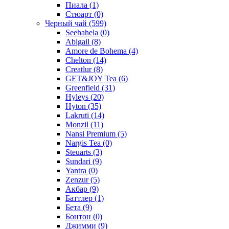
Пиала
(1)
Стюарт
(0)
Черный чай
(599)
Seehahela
(0)
Abigail
(8)
Amore de Bohema
(4)
Chelton
(14)
Creatlur
(8)
GET&JOY Tea
(6)
Greenfield
(31)
Hyleys
(20)
Hyton
(35)
Lakruti
(14)
Monzil
(11)
Nansi Premium
(5)
Nargis Tea
(0)
Steuarts
(3)
Sundari
(9)
Yantra
(0)
Zenzur
(5)
Акбар
(9)
Баттлер
(1)
Бета
(9)
Бонтон
(0)
Джимми
(9)