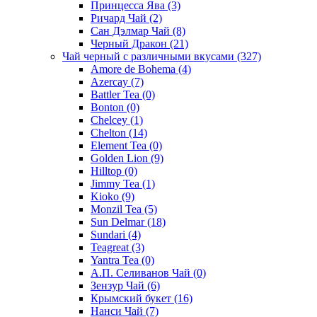
Принцесса Ява
(3)
Ричард Чай
(2)
Сан Дэлмар Чай
(8)
Черный Дракон
(21)
Чай черный с различными вкусами
(327)
Amore de Bohema
(4)
Azercay
(7)
Battler Tea
(0)
Bonton
(0)
Chelcey
(1)
Chelton
(14)
Element Tea
(0)
Golden Lion
(9)
Hilltop
(0)
Jimmy Tea
(1)
Kioko
(9)
Monzil Tea
(5)
Sun Delmar
(18)
Sundari
(4)
Teagreat
(3)
Yantra Tea
(0)
А.П. Селиванов Чай
(0)
Зензур Чай
(6)
Крымский букет
(16)
Нанси Чай
(7)