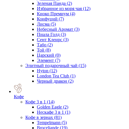
Зеленая Панда
(2)
Избранное из моря чая
(12)
Киоко Премиум
(4)
Конфуций
(7)
Лисма
(5)
Небесный Аромат
(3)
Пиала Голд
(3)
Сент Клеирс
(3)
Табо
(2)
Той
(8)
Царский
(0)
Элемент
(7)
Элитный подарочный чай
(15)
Hyton
(12)
London Tea Club
(1)
Черный дракон
(2)
Кофе
Кофе 3 в 1
(14)
Golden Eagle
(2)
Нескафе 3 в 1
(1)
Кофе в зернах
(81)
Tempelmann
(5)
Broceliande
(19)