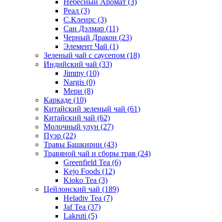
Небесный Аромат
(3)
Реал
(3)
С.Клеирс
(3)
Сан Дэлмар
(11)
Черный Дракон
(23)
Элемент Чай
(1)
Зеленый чай с саусепом
(18)
Индийский чай
(33)
Jimmy
(10)
Nargis
(0)
Мери
(8)
Каркаде
(10)
Китайский зеленый чай
(61)
Китайский чай
(62)
Молочный улун
(27)
Пуэр
(22)
Травы Башкирии
(43)
Травяной чай и сборы трав
(24)
Greenfield Tea
(6)
Kejo Foods
(12)
Kioko Tea
(3)
Цейлонский чай
(189)
Heladiv Tea
(7)
Jaf Tea
(37)
Lakruti
(5)