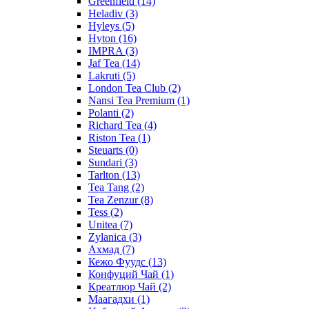
Greenfield
(14)
Heladiv
(3)
Hyleys
(5)
Hyton
(16)
IMPRA
(3)
Jaf Tea
(14)
Lakruti
(5)
London Tea Club
(2)
Nansi Tea Premium
(1)
Polanti
(2)
Richard Tea
(4)
Riston Tea
(1)
Steuarts
(0)
Sundari
(3)
Tarlton
(13)
Tea Tang
(2)
Tea Zenzur
(8)
Tess
(2)
Unitea
(7)
Zylanica
(3)
Ахмад
(7)
Кежо Фуудс
(13)
Конфуций Чай
(1)
Креатлюр Чай
(2)
Маагадхи
(1)