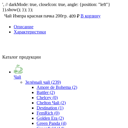
', // darkMode: true, closeIcon: true, angle: {position: "left"}
}).show(); }); });
Чай Импра красная пачка 200гр.
В корзину
409 ₽
Описание
Характеристики
Каталог продукции
Чай
Зелёный чай
(239)
Amore de Bohema
(2)
Battler
(2)
Chelcey
(0)
Chelton Чай
(2)
Destination
(1)
FemRich
(0)
Golden Era
(2)
Green Panda
(4)