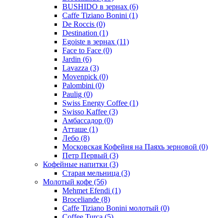
BUSHIDO в зернах
(6)
Caffe Tiziano Bonini
(1)
De Roccis
(0)
Destination
(1)
Egoiste в зернах
(11)
Face to Face
(0)
Jardin
(6)
Lavazza
(3)
Movenpick
(0)
Palombini
(0)
Paulig
(0)
Swiss Energy Coffee
(1)
Swisso Kaffee
(3)
Амбассадор
(0)
Атташе
(1)
Лебо
(8)
Московская Кофейня на Паяхъ зерновой
(0)
Петр Первый
(3)
Кофейные напитки
(3)
Старая мельница
(3)
Молотый кофе
(56)
Mehmet Efendi
(1)
Broceliande
(8)
Caffe Tiziano Bonini молотый
(0)
Coffee Turca
(5)