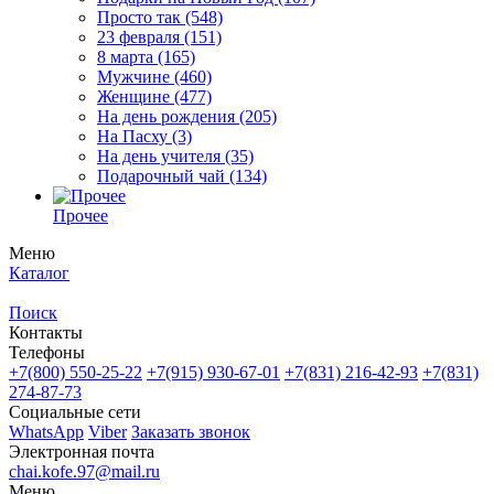
Просто так
(548)
23 февраля
(151)
8 марта
(165)
Мужчине
(460)
Женщине
(477)
На день рождения
(205)
На Пасху
(3)
На день учителя
(35)
Подарочный чай
(134)
Прочее
Меню
Каталог
Поиск
Контакты
Телефоны
+7(800)
550-25-22
+7(915)
930-67-01
+7(831)
216-42-93
+7(831)
274-87-73
Социальные сети
WhatsApp
Viber
Заказать звонок
Электронная почта
chai.kofe.97@mail.ru
Меню