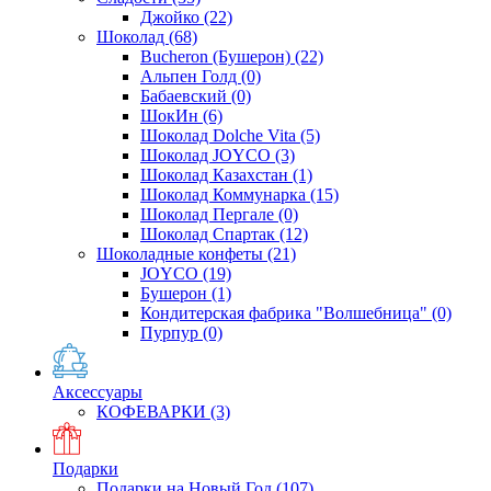
Джойко
(22)
Шоколад
(68)
Bucheron (Бушерон)
(22)
Альпен Голд
(0)
Бабаевский
(0)
ШокИн
(6)
Шоколад Dolche Vita
(5)
Шоколад JOYCO
(3)
Шоколад Казахстан
(1)
Шоколад Коммунарка
(15)
Шоколад Пергале
(0)
Шоколад Спартак
(12)
Шоколадные конфеты
(21)
JOYCO
(19)
Бушерон
(1)
Кондитерская фабрика "Волшебница"
(0)
Пурпур
(0)
Аксессуары
КОФЕВАРКИ
(3)
Подарки
Подарки на Новый Год
(107)