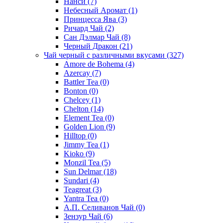
Нанси
(7)
Небесный Аромат
(1)
Принцесса Ява
(3)
Ричард Чай
(2)
Сан Дэлмар Чай
(8)
Черный Дракон
(21)
Чай черный с различными вкусами
(327)
Amore de Bohema
(4)
Azercay
(7)
Battler Tea
(0)
Bonton
(0)
Chelcey
(1)
Chelton
(14)
Element Tea
(0)
Golden Lion
(9)
Hilltop
(0)
Jimmy Tea
(1)
Kioko
(9)
Monzil Tea
(5)
Sun Delmar
(18)
Sundari
(4)
Teagreat
(3)
Yantra Tea
(0)
А.П. Селиванов Чай
(0)
Зензур Чай
(6)