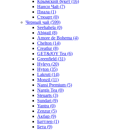
Крымский букет
(16)
Нанси Чай
(7)
Пиала
(1)
Стюарт
(0)
Черный чай
(599)
Seehahela
(0)
Abigail
(8)
Amore de Bohema
(4)
Chelton
(14)
Creatlur
(8)
GET&JOY Tea
(6)
Greenfield
(31)
Hyleys
(20)
Hyton
(35)
Lakruti
(14)
Monzil
(11)
Nansi Premium
(5)
Nargis Tea
(0)
Steuarts
(3)
Sundari
(9)
Yantra
(0)
Zenzur
(5)
Акбар
(9)
Баттлер
(1)
Бета
(9)