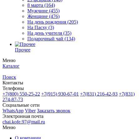
8 марта
(164)
Мужчине
(455)
Женщине
(476)
На день рождения
(205)
На Пасху
(3)
На день учителя
(35)
Подарочный чай
(134)
Прочее
Меню
Каталог
Поиск
Контакты
Телефоны
+7(800)
550-25-22
+7(915)
930-67-01
+7(831)
216-42-93
+7(831)
274-87-73
Социальные сети
WhatsApp
Viber
Заказать звонок
Электронная почта
chai.kofe.97@mail.ru
Меню
О компании