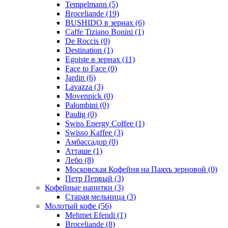
Tempelmann
(5)
Broceliande
(19)
BUSHIDO в зернах
(6)
Caffe Tiziano Bonini
(1)
De Roccis
(0)
Destination
(1)
Egoiste в зернах
(11)
Face to Face
(0)
Jardin
(6)
Lavazza
(3)
Movenpick
(0)
Palombini
(0)
Paulig
(0)
Swiss Energy Coffee
(1)
Swisso Kaffee
(3)
Амбассадор
(0)
Атташе
(1)
Лебо
(8)
Московская Кофейня на Паяхъ зерновой
(0)
Петр Первый
(3)
Кофейные напитки
(3)
Старая мельница
(3)
Молотый кофе
(56)
Mehmet Efendi
(1)
Broceliande
(8)