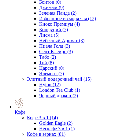
Бонтон
(0)
Джимми
(9)
Зеленая Панда
(2)
Избранное из моря чая
(12)
Киоко Премиум
(4)
Конфуций
(7)
Лисма
(5)
Небесный Аромат
(3)
Пиала Голд
(3)
Сент Клеирс
(3)
Табо
(2)
Той
(8)
Царский
(0)
Элемент
(7)
Элитный подарочный чай
(15)
Hyton
(12)
London Tea Club
(1)
Черный дракон
(2)
Кофе
Кофе 3 в 1
(14)
Golden Eagle
(2)
Нескафе 3 в 1
(1)
Кофе в зернах
(81)