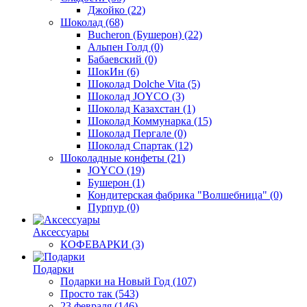
Джойко
(22)
Шоколад
(68)
Bucheron (Бушерон)
(22)
Альпен Голд
(0)
Бабаевский
(0)
ШокИн
(6)
Шоколад Dolche Vita
(5)
Шоколад JOYCO
(3)
Шоколад Казахстан
(1)
Шоколад Коммунарка
(15)
Шоколад Пергале
(0)
Шоколад Спартак
(12)
Шоколадные конфеты
(21)
JOYCO
(19)
Бушерон
(1)
Кондитерская фабрика "Волшебница"
(0)
Пурпур
(0)
Аксессуары
КОФЕВАРКИ
(3)
Подарки
Подарки на Новый Год
(107)
Просто так
(543)
23 февраля
(146)