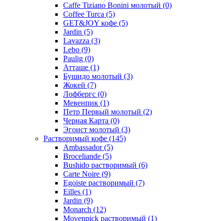
Caffe Tiziano Bonini молотый
(0)
Coffee Turca
(5)
GET&JOY кофе
(5)
Jardin
(5)
Lavazza
(3)
Lebo
(9)
Paulig
(0)
Атташе
(1)
Бушидо молотый
(3)
Жокей
(7)
Лофбергс
(0)
Мевенпик
(1)
Петр Первый молотый
(2)
Черная Карта
(0)
Эгоист молотый
(3)
Растворимый кофе
(145)
Ambassador
(5)
Broceliande
(5)
Bushido растворимый
(6)
Carte Noire
(9)
Egoiste растворимый
(7)
Eilles
(1)
Jardin
(9)
Monarch
(12)
Movenpick растворимый
(1)