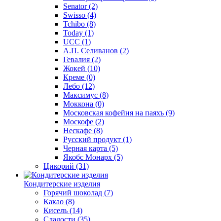
Senator
(2)
Swisso
(4)
Tchibo
(8)
Today
(1)
UCC
(1)
А.П. Селиванов
(2)
Гевалия
(2)
Жокей
(10)
Креме
(0)
Лебо
(12)
Максимус
(8)
Моккона
(0)
Московская кофейня на паяхъ
(9)
Москофе
(2)
Нескафе
(8)
Русский продукт
(1)
Черная карта
(5)
Якобс Монарх
(5)
Цикорий
(31)
Кондитерские изделия
Горячий шоколад
(7)
Какао
(8)
Кисель
(14)
Сладости
(35)