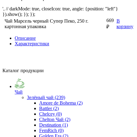
', // darkMode: true, closeIcon: true, angle: {position: "left"}
}).show(); }); });
669
Чай Марсель черный Супер Пеко, 250 г.
В
картонная упаковка
корзину
₽
Описание
Характеристики
Каталог продукции
Чай
Зелёный чай
(239)
Amore de Bohema
(2)
Battler
(2)
Chelcey
(0)
Chelton Чай
(2)
Destination
(1)
FemRich
(0)
Golden Era
(2)