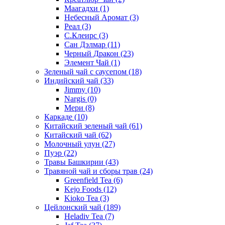
Маагадхи
(1)
Небесный Аромат
(3)
Реал
(3)
С.Клеирс
(3)
Сан Дэлмар
(11)
Черный Дракон
(23)
Элемент Чай
(1)
Зеленый чай с саусепом
(18)
Индийский чай
(33)
Jimmy
(10)
Nargis
(0)
Мери
(8)
Каркаде
(10)
Китайский зеленый чай
(61)
Китайский чай
(62)
Молочный улун
(27)
Пуэр
(22)
Травы Башкирии
(43)
Травяной чай и сборы трав
(24)
Greenfield Tea
(6)
Kejo Foods
(12)
Kioko Tea
(3)
Цейлонский чай
(189)
Heladiv Tea
(7)