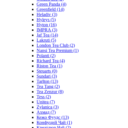
Green Panda
(4)
Greenfield
(14)
Heladiv
(3)
Hyleys
(5)
Hyton
(16)
IMPRA
(3)
Jaf Tea
(14)
Lakruti
(5)
London Tea Club
(2)
Nansi Tea Premium
(1)
Polanti
(2)
Richard Tea
(4)
Riston Tea
(1)
Steuarts
(0)
Sundari
(3)
Tarlton
(13)
Tea Tang
(2)
Tea Zenzur
(8)
Tess
(2)
Unitea
(7)
Zylanica
(3)
Ахмад
(7)
Кежо Фуудс
(13)
Конфуций Чай
(1)
Креатлюр Чай
(2)