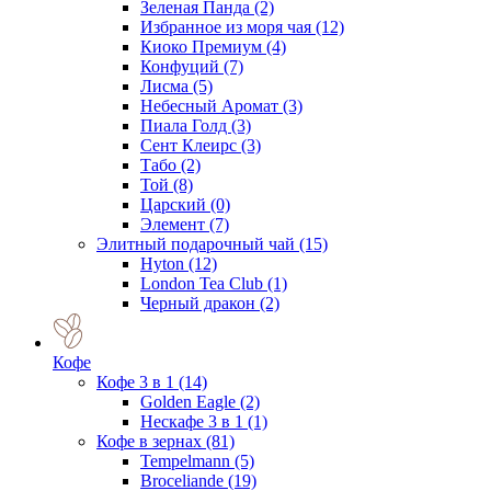
Зеленая Панда
(2)
Избранное из моря чая
(12)
Киоко Премиум
(4)
Конфуций
(7)
Лисма
(5)
Небесный Аромат
(3)
Пиала Голд
(3)
Сент Клеирс
(3)
Табо
(2)
Той
(8)
Царский
(0)
Элемент
(7)
Элитный подарочный чай
(15)
Hyton
(12)
London Tea Club
(1)
Черный дракон
(2)
Кофе
Кофе 3 в 1
(14)
Golden Eagle
(2)
Нескафе 3 в 1
(1)
Кофе в зернах
(81)
Tempelmann
(5)
Broceliande
(19)