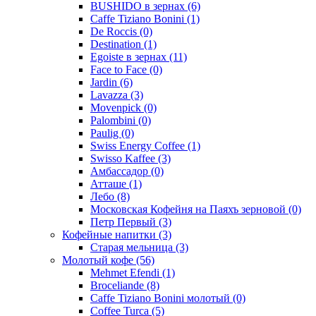
BUSHIDO в зернах
(6)
Caffe Tiziano Bonini
(1)
De Roccis
(0)
Destination
(1)
Egoiste в зернах
(11)
Face to Face
(0)
Jardin
(6)
Lavazza
(3)
Movenpick
(0)
Palombini
(0)
Paulig
(0)
Swiss Energy Coffee
(1)
Swisso Kaffee
(3)
Амбассадор
(0)
Атташе
(1)
Лебо
(8)
Московская Кофейня на Паяхъ зерновой
(0)
Петр Первый
(3)
Кофейные напитки
(3)
Старая мельница
(3)
Молотый кофе
(56)
Mehmet Efendi
(1)
Broceliande
(8)
Caffe Tiziano Bonini молотый
(0)
Coffee Turca
(5)