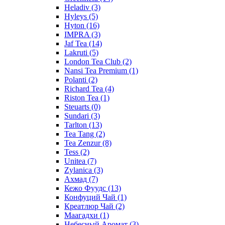
Heladiv
(3)
Hyleys
(5)
Hyton
(16)
IMPRA
(3)
Jaf Tea
(14)
Lakruti
(5)
London Tea Club
(2)
Nansi Tea Premium
(1)
Polanti
(2)
Richard Tea
(4)
Riston Tea
(1)
Steuarts
(0)
Sundari
(3)
Tarlton
(13)
Tea Tang
(2)
Tea Zenzur
(8)
Tess
(2)
Unitea
(7)
Zylanica
(3)
Ахмад
(7)
Кежо Фуудс
(13)
Конфуций Чай
(1)
Креатлюр Чай
(2)
Маагадхи
(1)
Небесный Аромат
(3)