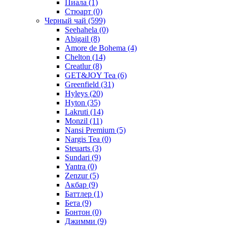
Пиала
(1)
Стюарт
(0)
Черный чай
(599)
Seehahela
(0)
Abigail
(8)
Amore de Bohema
(4)
Chelton
(14)
Creatlur
(8)
GET&JOY Tea
(6)
Greenfield
(31)
Hyleys
(20)
Hyton
(35)
Lakruti
(14)
Monzil
(11)
Nansi Premium
(5)
Nargis Tea
(0)
Steuarts
(3)
Sundari
(9)
Yantra
(0)
Zenzur
(5)
Акбар
(9)
Баттлер
(1)
Бета
(9)
Бонтон
(0)
Джимми
(9)