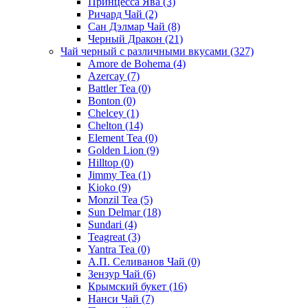
Принцесса Ява
(3)
Ричард Чай
(2)
Сан Дэлмар Чай
(8)
Черный Дракон
(21)
Чай черный с различными вкусами
(327)
Amore de Bohema
(4)
Azercay
(7)
Battler Tea
(0)
Bonton
(0)
Chelcey
(1)
Chelton
(14)
Element Tea
(0)
Golden Lion
(9)
Hilltop
(0)
Jimmy Tea
(1)
Kioko
(9)
Monzil Tea
(5)
Sun Delmar
(18)
Sundari
(4)
Teagreat
(3)
Yantra Tea
(0)
А.П. Селиванов Чай
(0)
Зензур Чай
(6)
Крымский букет
(16)
Нанси Чай
(7)