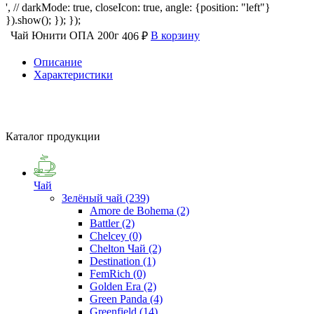
', // darkMode: true, closeIcon: true, angle: {position: "left"}
}).show(); }); });
Чай Юнити ОПА 200г
В корзину
406 ₽
Описание
Характеристики
Каталог продукции
Чай
Зелёный чай
(239)
Amore de Bohema
(2)
Battler
(2)
Chelcey
(0)
Chelton Чай
(2)
Destination
(1)
FemRich
(0)
Golden Era
(2)
Green Panda
(4)
Greenfield
(14)