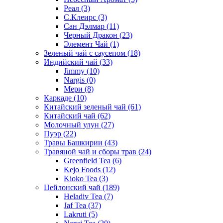
Реал
(3)
С.Клеирс
(3)
Сан Дэлмар
(11)
Черный Дракон
(23)
Элемент Чай
(1)
Зеленый чай с саусепом
(18)
Индийский чай
(33)
Jimmy
(10)
Nargis
(0)
Мери
(8)
Каркаде
(10)
Китайский зеленый чай
(61)
Китайский чай
(62)
Молочный улун
(27)
Пуэр
(22)
Травы Башкирии
(43)
Травяной чай и сборы трав
(24)
Greenfield Tea
(6)
Kejo Foods
(12)
Kioko Tea
(3)
Цейлонский чай
(189)
Heladiv Tea
(7)
Jaf Tea
(37)
Lakruti
(5)