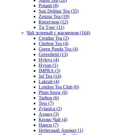
Nansi Tea
(20)
Polanti
(8)
Sun Delmar Tea
(35)
Zenzur Tea
(19)
Креатлюр
(12)
Ти Тэнг
(11)
Чай зеленый с жасмином
(164)
Creatlur Tea
(2)
Chelton Tea
(4)
Green Panda Tea
(4)
Greenfield
(13)
Hyleys
(4)
Hyson
(1)
IMPRA
(3)
Jaf Tea
(14)
Lakruti
(4)
London Tea Club
(0)
Plum Snow
(6)
Tarlton
(6)
Tess
(7)
Zylanica
(2)
Ахмад
(3)
Киоко Чай
(4)
Нанси
(7)
Небесный Аромат
(1)