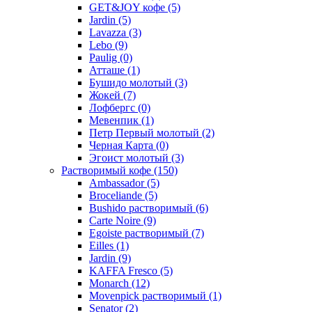
GET&JOY кофе
(5)
Jardin
(5)
Lavazza
(3)
Lebo
(9)
Paulig
(0)
Атташе
(1)
Бушидо молотый
(3)
Жокей
(7)
Лофбергс
(0)
Мевенпик
(1)
Петр Первый молотый
(2)
Черная Карта
(0)
Эгоист молотый
(3)
Растворимый кофе
(150)
Ambassador
(5)
Broceliande
(5)
Bushido растворимый
(6)
Carte Noire
(9)
Egoiste растворимый
(7)
Eilles
(1)
Jardin
(9)
KAFFA Fresco
(5)
Monarch
(12)
Movenpick растворимый
(1)
Senator
(2)