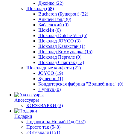
Джойко
(22)
Шоколад
(68)
Bucheron (Бушерон)
(22)
Альпен Голд
(0)
Бабаевский
(0)
ШокИн
(6)
Шоколад Dolche Vita
(5)
Шоколад JOYCO
(3)
Шоколад Казахстан
(1)
Шоколад Коммунарка
(15)
Шоколад Пергале
(0)
Шоколад Спартак
(12)
Шоколадные конфеты
(21)
JOYCO
(19)
Бушерон
(1)
Кондитерская фабрика "Волшебница"
(0)
Пурпур
(0)
Аксессуары
КОФЕВАРКИ
(3)
Подарки
Подарки на Новый Год
(107)
Просто так
(548)
23 февраля
(151)