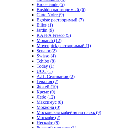
Broceliande
(5)
Bushido растворимый
(6)
Carte Noire
(9)
Egoiste растворимый
(7)
Eilles
(1)
Jardin
(9)
KAFFA Fresco
(5)
Monarch
(12)
Movenpick растворимый
(1)
Senator
(2)
Swisso
(4)
Tchibo
(8)
Today
(1)
UCC
(1)
А.П. Селиванов
(2)
Гевалия
(2)
Жокей
(10)
Креме
(0)
Лебо
(12)
Максимус
(8)
Моккона
(0)
Московская кофейня на паяхъ
(9)
Москофе
(2)
Нескафе
(8)
Русский продукт
(1)