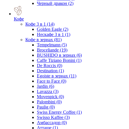
Черный дракон
(2)
Кофе
Кофе 3 в 1
(14)
Golden Eagle
(2)
Нескафе 3 в 1
(1)
Кофе в зернах
(81)
Tempelmann
(5)
Broceliande
(19)
BUSHIDO в зернах
(6)
Caffe Tiziano Bonini
(1)
De Roccis
(0)
Destination
(1)
Egoiste в зернах
(11)
Face to Face
(0)
Jardin
(6)
Lavazza
(3)
Movenpick
(0)
Palombini
(0)
Paulig
(0)
Swiss Energy Coffee
(1)
Swisso Kaffee
(3)
Амбассадор
(0)
Атташе
(1)