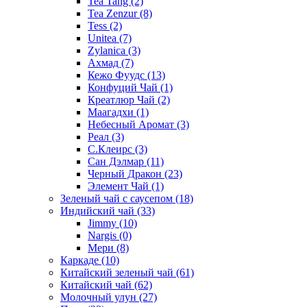
Tea Tang
(2)
Tea Zenzur
(8)
Tess
(2)
Unitea
(7)
Zylanica
(3)
Ахмад
(7)
Кежо Фуудс
(13)
Конфуций Чай
(1)
Креатлюр Чай
(2)
Маагадхи
(1)
Небесный Аромат
(3)
Реал
(3)
С.Клеирс
(3)
Сан Дэлмар
(11)
Черный Дракон
(23)
Элемент Чай
(1)
Зеленый чай с саусепом
(18)
Индийский чай
(33)
Jimmy
(10)
Nargis
(0)
Мери
(8)
Каркаде
(10)
Китайский зеленый чай
(61)
Китайский чай
(62)
Молочный улун
(27)