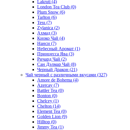
Lakruti
(4)
London Tea Club
(0)
Plum Snow
(6)
Tarlton
(6)
Tess
(7)
Zylanica
(2)
Ахмад
(3)
Киоко Чай
(4)
Нанси
(7)
Небесный Аромат
(1)
Принцесса Ява
(3)
Ричард Чай
(2)
Сан Дэлмар Чай
(8)
Черный Дракон
(21)
Чай черный с различными вкусами
(327)
Amore de Bohema
(4)
Azercay
(7)
Battler Tea
(0)
Bonton
(0)
Chelcey
(1)
Chelton
(14)
Element Tea
(0)
Golden Lion
(9)
Hilltop
(0)
Jimmy Tea
(1)