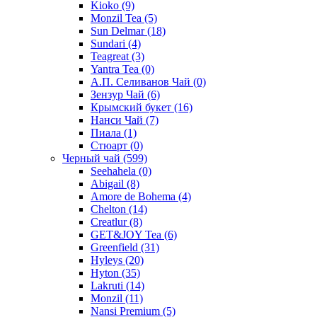
Kioko
(9)
Monzil Tea
(5)
Sun Delmar
(18)
Sundari
(4)
Teagreat
(3)
Yantra Tea
(0)
А.П. Селиванов Чай
(0)
Зензур Чай
(6)
Крымский букет
(16)
Нанси Чай
(7)
Пиала
(1)
Стюарт
(0)
Черный чай
(599)
Seehahela
(0)
Abigail
(8)
Amore de Bohema
(4)
Chelton
(14)
Creatlur
(8)
GET&JOY Tea
(6)
Greenfield
(31)
Hyleys
(20)
Hyton
(35)
Lakruti
(14)
Monzil
(11)
Nansi Premium
(5)