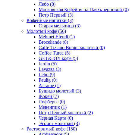
Лебо
(8)
Московская Кофейня на Паяхъ зерновой
(0)
Петр Первый
(3)
Кофейные напитки
(3)
Старая мельница
(3)
Молотый кофе
(56)
Mehmet Efendi
(1)
Broceliande
(8)
Caffe Tiziano Bonini молотый
(0)
Coffee Turca
(5)
GET&JOY кофе
(5)
Jardin
(5)
Lavazza
(3)
Lebo
(9)
Paulig
(0)
Атташе
(1)
Бушидо молотый
(3)
Жокей
(7)
Лофбергс
(0)
Мевенпик
(1)
Петр Первый молотый
(2)
Черная Карта
(0)
Эгоист молотый
(3)
Растворимый кофе
(150)
Ambassador
(5)