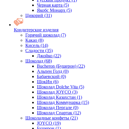
Черная карта
(5)
Якобс Монарх
(5)
Цикорий
(31)
Кондитерские изделия
Горячий шоколад
(7)
Какао
(8)
Кисель
(14)
Сладости
(35)
Джойко
(22)
Шоколад
(68)
Bucheron (Бушерон)
(22)
Альпен Голд
(0)
Бабаевский
(0)
ШокИн
(6)
Шоколад Dolche Vita
(5)
Шоколад JOYCO
(3)
Шоколад Казахстан
(1)
Шоколад Коммунарка
(15)
Шоколад Пергале
(0)
Шоколад Спартак
(12)
Шоколадные конфеты
(21)
JOYCO
(19)
Бушерон
(1)