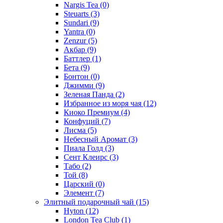
Nargis Tea
(0)
Steuarts
(3)
Sundari
(9)
Yantra
(0)
Zenzur
(5)
Акбар
(9)
Баттлер
(1)
Бета
(9)
Бонтон
(0)
Джимми
(9)
Зеленая Панда
(2)
Избранное из моря чая
(12)
Киоко Премиум
(4)
Конфуций
(7)
Лисма
(5)
Небесный Аромат
(3)
Пиала Голд
(3)
Сент Клеирс
(3)
Табо
(2)
Той
(8)
Царский
(0)
Элемент
(7)
Элитный подарочный чай
(15)
Hyton
(12)
London Tea Club
(1)