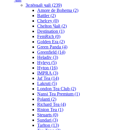
Зелёный чай
(239)
Amore de Bohema
(2)
Battler
(2)
Chelcey
(0)
Chelton Чай
(2)
Destination
(1)
FemRich
(0)
Golden Era
(2)
Green Panda
(4)
Greenfield
(14)
Heladiv
(3)
Hyleys
(5)
Hyton
(16)
IMPRA
(3)
Jaf Tea
(14)
Lakruti
(5)
London Tea Club
(2)
Nansi Tea Premium
(1)
Polanti
(2)
Richard Tea
(4)
Riston Tea
(1)
Steuarts
(0)
Sundari
(3)
Tarlton
(13)