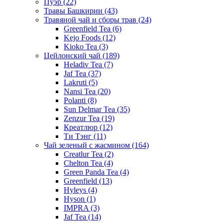
Пуэр
(22)
Травы Башкирии
(43)
Травяной чай и сборы трав
(24)
Greenfield Tea
(6)
Kejo Foods
(12)
Kioko Tea
(3)
Цейлонский чай
(189)
Heladiv Tea
(7)
Jaf Tea
(37)
Lakruti
(5)
Nansi Tea
(20)
Polanti
(8)
Sun Delmar Tea
(35)
Zenzur Tea
(19)
Креатлюр
(12)
Ти Тэнг
(11)
Чай зеленый с жасмином
(164)
Creatlur Tea
(2)
Chelton Tea
(4)
Green Panda Tea
(4)
Greenfield
(13)
Hyleys
(4)
Hyson
(1)
IMPRA
(3)
Jaf Tea
(14)