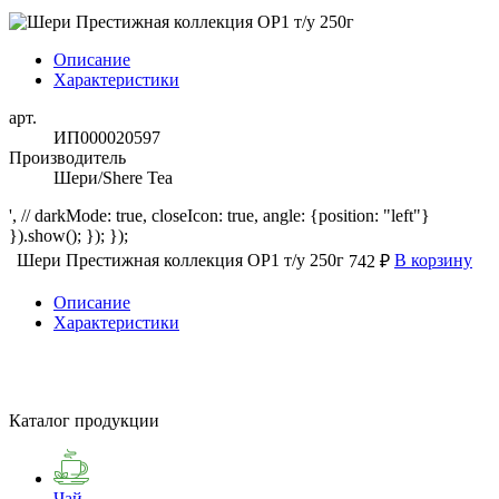
Описание
Характеристики
арт.
ИП000020597
Производитель
Шери/Shere Tea
', // darkMode: true, closeIcon: true, angle: {position: "left"}
}).show(); }); });
Шери Престижная коллекция OP1 т/у 250г
В корзину
742 ₽
Описание
Характеристики
Каталог продукции
Чай