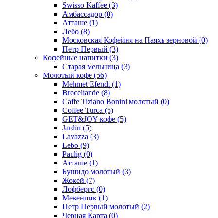
Swisso Kaffee
(3)
Амбассадор
(0)
Атташе
(1)
Лебо
(8)
Московская Кофейня на Паяхъ зерновой
(0)
Петр Первый
(3)
Кофейные напитки
(3)
Старая мельница
(3)
Молотый кофе
(56)
Mehmet Efendi
(1)
Broceliande
(8)
Caffe Tiziano Bonini молотый
(0)
Coffee Turca
(5)
GET&JOY кофе
(5)
Jardin
(5)
Lavazza
(3)
Lebo
(9)
Paulig
(0)
Атташе
(1)
Бушидо молотый
(3)
Жокей
(7)
Лофбергс
(0)
Мевенпик
(1)
Петр Первый молотый
(2)
Черная Карта
(0)