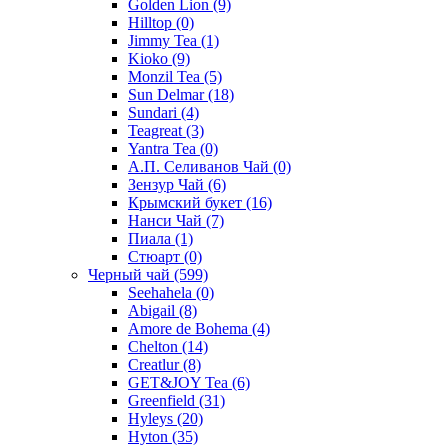
Golden Lion
(9)
Hilltop
(0)
Jimmy Tea
(1)
Kioko
(9)
Monzil Tea
(5)
Sun Delmar
(18)
Sundari
(4)
Teagreat
(3)
Yantra Tea
(0)
А.П. Селиванов Чай
(0)
Зензур Чай
(6)
Крымский букет
(16)
Нанси Чай
(7)
Пиала
(1)
Стюарт
(0)
Черный чай
(599)
Seehahela
(0)
Abigail
(8)
Amore de Bohema
(4)
Chelton
(14)
Creatlur
(8)
GET&JOY Tea
(6)
Greenfield
(31)
Hyleys
(20)
Hyton
(35)