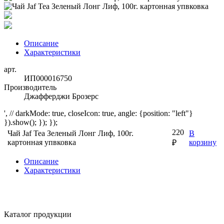
Описание
Характеристики
арт.
ИП000016750
Производитель
Джафферджи Брозерс
', // darkMode: true, closeIcon: true, angle: {position: "left"}
}).show(); }); });
220
Чай Jaf Tea Зеленый Лонг Лиф, 100г.
В
картонная упвковка
корзину
₽
Описание
Характеристики
Каталог продукции