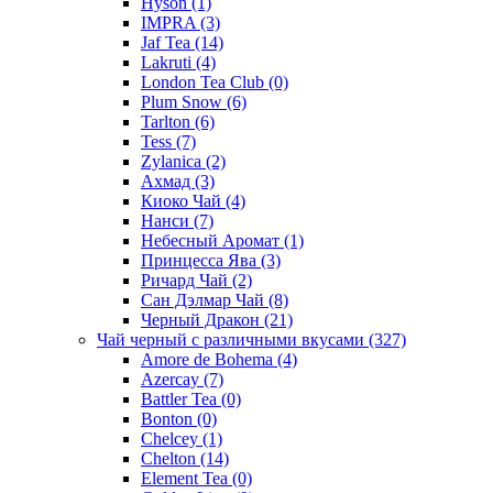
Hyson
(1)
IMPRA
(3)
Jaf Tea
(14)
Lakruti
(4)
London Tea Club
(0)
Plum Snow
(6)
Tarlton
(6)
Tess
(7)
Zylanica
(2)
Ахмад
(3)
Киоко Чай
(4)
Нанси
(7)
Небесный Аромат
(1)
Принцесса Ява
(3)
Ричард Чай
(2)
Сан Дэлмар Чай
(8)
Черный Дракон
(21)
Чай черный с различными вкусами
(327)
Amore de Bohema
(4)
Azercay
(7)
Battler Tea
(0)
Bonton
(0)
Chelcey
(1)
Chelton
(14)
Element Tea
(0)