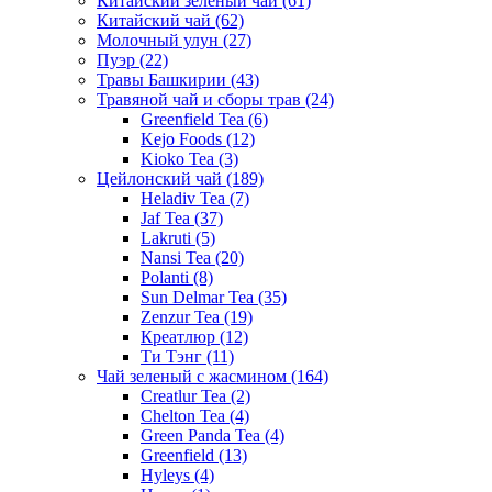
Китайский зеленый чай
(61)
Китайский чай
(62)
Молочный улун
(27)
Пуэр
(22)
Травы Башкирии
(43)
Травяной чай и сборы трав
(24)
Greenfield Tea
(6)
Kejo Foods
(12)
Kioko Tea
(3)
Цейлонский чай
(189)
Heladiv Tea
(7)
Jaf Tea
(37)
Lakruti
(5)
Nansi Tea
(20)
Polanti
(8)
Sun Delmar Tea
(35)
Zenzur Tea
(19)
Креатлюр
(12)
Ти Тэнг
(11)
Чай зеленый с жасмином
(164)
Creatlur Tea
(2)
Chelton Tea
(4)
Green Panda Tea
(4)
Greenfield
(13)
Hyleys
(4)