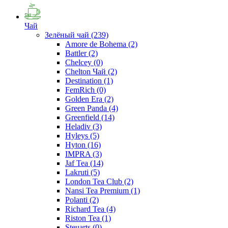
Чай
Зелёный чай
(239)
Amore de Bohema
(2)
Battler
(2)
Chelcey
(0)
Chelton Чай
(2)
Destination
(1)
FemRich
(0)
Golden Era
(2)
Green Panda
(4)
Greenfield
(14)
Heladiv
(3)
Hyleys
(5)
Hyton
(16)
IMPRA
(3)
Jaf Tea
(14)
Lakruti
(5)
London Tea Club
(2)
Nansi Tea Premium
(1)
Polanti
(2)
Richard Tea
(4)
Riston Tea
(1)
Steuarts
(0)