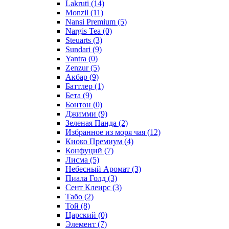
Lakruti
(14)
Monzil
(11)
Nansi Premium
(5)
Nargis Tea
(0)
Steuarts
(3)
Sundari
(9)
Yantra
(0)
Zenzur
(5)
Акбар
(9)
Баттлер
(1)
Бета
(9)
Бонтон
(0)
Джимми
(9)
Зеленая Панда
(2)
Избранное из моря чая
(12)
Киоко Премиум
(4)
Конфуций
(7)
Лисма
(5)
Небесный Аромат
(3)
Пиала Голд
(3)
Сент Клеирс
(3)
Табо
(2)
Той
(8)
Царский
(0)
Элемент
(7)