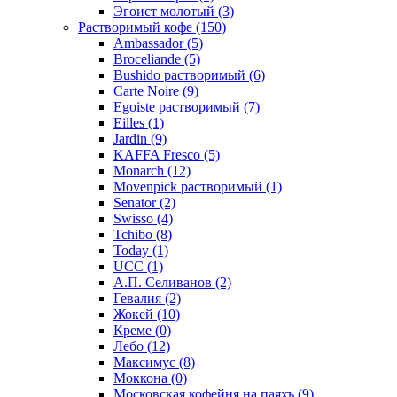
Эгоист молотый
(3)
Растворимый кофе
(150)
Ambassador
(5)
Broceliande
(5)
Bushido растворимый
(6)
Carte Noire
(9)
Egoiste растворимый
(7)
Eilles
(1)
Jardin
(9)
KAFFA Fresco
(5)
Monarch
(12)
Movenpick растворимый
(1)
Senator
(2)
Swisso
(4)
Tchibo
(8)
Today
(1)
UCC
(1)
А.П. Селиванов
(2)
Гевалия
(2)
Жокей
(10)
Креме
(0)
Лебо
(12)
Максимус
(8)
Моккона
(0)
Московская кофейня на паяхъ
(9)