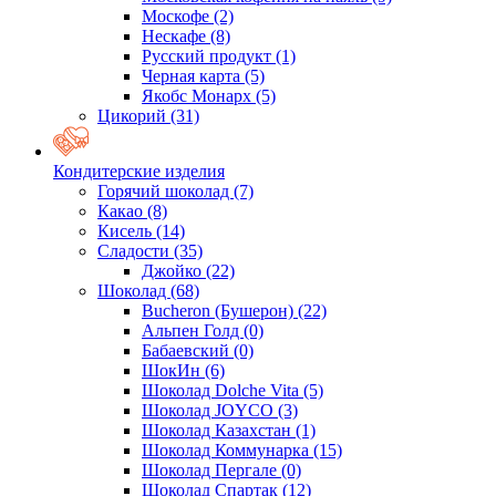
Москофе
(2)
Нескафе
(8)
Русский продукт
(1)
Черная карта
(5)
Якобс Монарх
(5)
Цикорий
(31)
Кондитерские изделия
Горячий шоколад
(7)
Какао
(8)
Кисель
(14)
Сладости
(35)
Джойко
(22)
Шоколад
(68)
Bucheron (Бушерон)
(22)
Альпен Голд
(0)
Бабаевский
(0)
ШокИн
(6)
Шоколад Dolche Vita
(5)
Шоколад JOYCO
(3)
Шоколад Казахстан
(1)
Шоколад Коммунарка
(15)
Шоколад Пергале
(0)
Шоколад Спартак
(12)