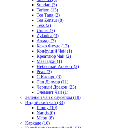
Sundari
(3)
Tarlton
(13)
Tea Tang
(2)
Tea Zenzur
(8)
Tess
(2)
Unitea
(7)
Zylanica
(3)
Ахмад
(7)
Кежо Фуудс
(13)
Конфуций Чай
(1)
Креатлюр Чай
(2)
Маагадхи
(1)
Небесный Аромат
(3)
Реал
(3)
С.Клеирс
(3)
Сан Дэлмар
(11)
Черный Дракон
(23)
Элемент Чай
(1)
Зеленый чай с саусепом
(18)
Индийский чай
(33)
Jimmy
(10)
Nargis
(0)
Мери
(8)
Каркаде
(10)