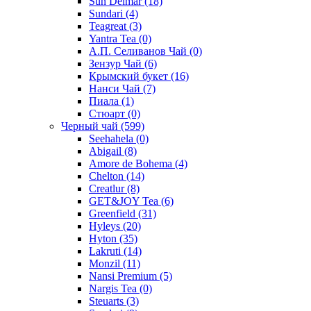
Sun Delmar
(18)
Sundari
(4)
Teagreat
(3)
Yantra Tea
(0)
А.П. Селиванов Чай
(0)
Зензур Чай
(6)
Крымский букет
(16)
Нанси Чай
(7)
Пиала
(1)
Стюарт
(0)
Черный чай
(599)
Seehahela
(0)
Abigail
(8)
Amore de Bohema
(4)
Chelton
(14)
Creatlur
(8)
GET&JOY Tea
(6)
Greenfield
(31)
Hyleys
(20)
Hyton
(35)
Lakruti
(14)
Monzil
(11)
Nansi Premium
(5)
Nargis Tea
(0)
Steuarts
(3)