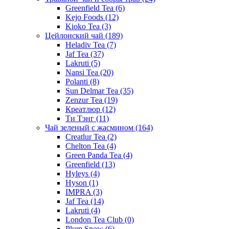
Greenfield Tea
(6)
Kejo Foods
(12)
Kioko Tea
(3)
Цейлонский чай
(189)
Heladiv Tea
(7)
Jaf Tea
(37)
Lakruti
(5)
Nansi Tea
(20)
Polanti
(8)
Sun Delmar Tea
(35)
Zenzur Tea
(19)
Креатлюр
(12)
Ти Тэнг
(11)
Чай зеленый с жасмином
(164)
Creatlur Tea
(2)
Chelton Tea
(4)
Green Panda Tea
(4)
Greenfield
(13)
Hyleys
(4)
Hyson
(1)
IMPRA
(3)
Jaf Tea
(14)
Lakruti
(4)
London Tea Club
(0)
Plum Snow
(6)