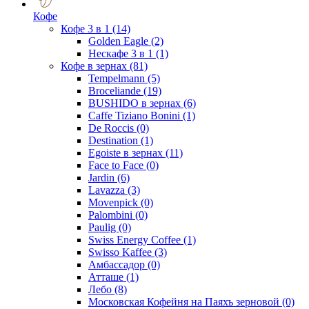
Кофе
Кофе 3 в 1
(14)
Golden Eagle
(2)
Нескафе 3 в 1
(1)
Кофе в зернах
(81)
Tempelmann
(5)
Broceliande
(19)
BUSHIDO в зернах
(6)
Caffe Tiziano Bonini
(1)
De Roccis
(0)
Destination
(1)
Egoiste в зернах
(11)
Face to Face
(0)
Jardin
(6)
Lavazza
(3)
Movenpick
(0)
Palombini
(0)
Paulig
(0)
Swiss Energy Coffee
(1)
Swisso Kaffee
(3)
Амбассадор
(0)
Атташе
(1)
Лебо
(8)
Московская Кофейня на Паяхъ зерновой
(0)