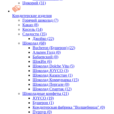
Цикорий
(31)
Кондитерские изделия
Горячий шоколад
(7)
Какао
(8)
Кисель
(14)
Сладости
(35)
Джойко
(22)
Шоколад
(68)
Bucheron (Бушерон)
(22)
Альпен Голд
(0)
Бабаевский
(0)
ШокИн
(6)
Шоколад Dolche Vita
(5)
Шоколад JOYCO
(3)
Шоколад Казахстан
(1)
Шоколад Коммунарка
(15)
Шоколад Пергале
(0)
Шоколад Спартак
(12)
Шоколадные конфеты
(21)
JOYCO
(19)
Бушерон
(1)
Кондитерская фабрика "Волшебница"
(0)
Пурпур
(0)