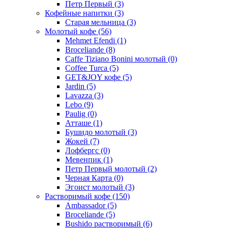
Петр Первый
(3)
Кофейные напитки
(3)
Старая мельница
(3)
Молотый кофе
(56)
Mehmet Efendi
(1)
Broceliande
(8)
Caffe Tiziano Bonini молотый
(0)
Coffee Turca
(5)
GET&JOY кофе
(5)
Jardin
(5)
Lavazza
(3)
Lebo
(9)
Paulig
(0)
Атташе
(1)
Бушидо молотый
(3)
Жокей
(7)
Лофбергс
(0)
Мевенпик
(1)
Петр Первый молотый
(2)
Черная Карта
(0)
Эгоист молотый
(3)
Растворимый кофе
(150)
Ambassador
(5)
Broceliande
(5)
Bushido растворимый
(6)