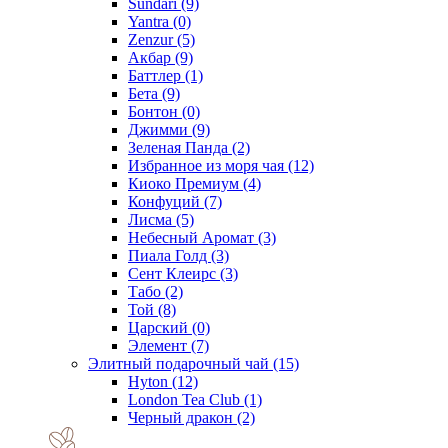
Sundari
(9)
Yantra
(0)
Zenzur
(5)
Акбар
(9)
Баттлер
(1)
Бета
(9)
Бонтон
(0)
Джимми
(9)
Зеленая Панда
(2)
Избранное из моря чая
(12)
Киоко Премиум
(4)
Конфуций
(7)
Лисма
(5)
Небесный Аромат
(3)
Пиала Голд
(3)
Сент Клеирс
(3)
Табо
(2)
Той
(8)
Царский
(0)
Элемент
(7)
Элитный подарочный чай
(15)
Hyton
(12)
London Tea Club
(1)
Черный дракон
(2)