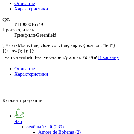
Описание
Характеристики
арт.
ИП000016549
Производитель
Гринфилд/Greenfield
', // darkMode: true, closeIcon: true, angle: {position: "left"}
}).show(); }); });
Чай Greenfield Festive Grape т/у 25пак
В корзину
74.29 ₽
Описание
Характеристики
Каталог продукции
Чай
Зелёный чай
(239)
Amore de Bohema
(2)