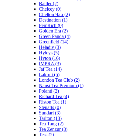
Battler
(2)
Chelcey
(0)
Chelton Чай
(2)
Destination
(1)
FemRich
(0)
Golden Era
(2)
Green Panda
(4)
Greenfield
(14)
Heladiv
(3)
Hyleys
(5)
Hyton
(16)
IMPRA
(3)
Jaf Tea
(14)
Lakruti
(5)
London Tea Club
(2)
Nansi Tea Premium
(1)
Polanti
(2)
Richard Tea
(4)
Riston Tea
(1)
Steuarts
(0)
Sundari
(3)
Tarlton
(13)
Tea Tang
(2)
Tea Zenzur
(8)
Tess
(2)