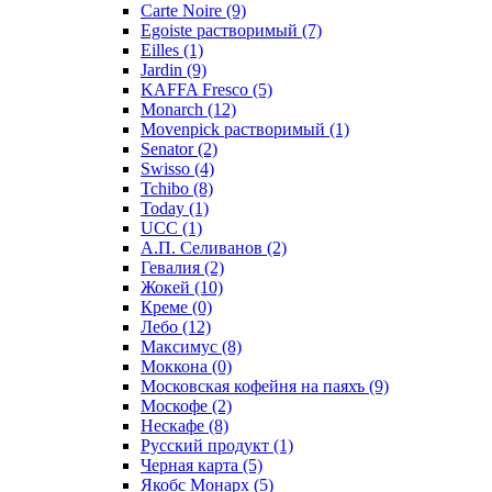
Carte Noire
(9)
Egoiste растворимый
(7)
Eilles
(1)
Jardin
(9)
KAFFA Fresco
(5)
Monarch
(12)
Movenpick растворимый
(1)
Senator
(2)
Swisso
(4)
Tchibo
(8)
Today
(1)
UCC
(1)
А.П. Селиванов
(2)
Гевалия
(2)
Жокей
(10)
Креме
(0)
Лебо
(12)
Максимус
(8)
Моккона
(0)
Московская кофейня на паяхъ
(9)
Москофе
(2)
Нескафе
(8)
Русский продукт
(1)
Черная карта
(5)
Якобс Монарх
(5)