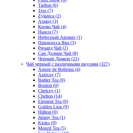
Tarlton
(6)
Tess
(7)
Zylanica
(2)
Ахмад
(3)
Киоко Чай
(4)
Нанси
(7)
Небесный Аромат
(1)
Принцесса Ява
(3)
Ричард Чай
(2)
Сан Дэлмар Чай
(8)
Черный Дракон
(21)
Чай черный с различными вкусами
(327)
Amore de Bohema
(4)
Azercay
(7)
Battler Tea
(0)
Bonton
(0)
Chelcey
(1)
Chelton
(14)
Element Tea
(0)
Golden Lion
(9)
Hilltop
(0)
Jimmy Tea
(1)
Kioko
(9)
Monzil Tea
(5)