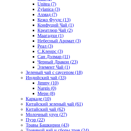
Unitea
(7)
Zylanica
(3)
Ахмад
(7)
Кежо Фуудс
(13)
Конфуций Чай
(1)
Креатлюр Чай
(2)
Маагадхи
(1)
Небесный Аромат
(3)
Реал
(3)
С.Клеирс
(3)
Сан Дэлмар
(11)
Черный Дракон
(23)
Элемент Чай
(1)
Зеленый чай с саусепом
(18)
Индийский чай
(33)
Jimmy
(10)
Nargis
(0)
Мери
(8)
Каркаде
(10)
Китайский зеленый чай
(61)
Китайский чай
(62)
Молочный улун
(27)
Пуэр
(22)
Травы Башкирии
(43)
Травяной чай и сборы трав
(24)