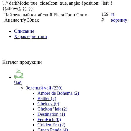
', // darkMode: true, closeIcon: true, angle: {position: "left"}
}).show(); }); });
159
Чай зеленый китайский Fitera Грин Слим
В
Ананас т/у 30пак
корзину
₽
Описание
Характеристики
Каталог продукции
Чай
Зелёный чай
(239)
Amore de Bohema
(2)
Battler
(2)
Chelcey
(0)
Chelton Чай
(2)
Destination
(1)
FemRich
(0)
Golden Era
(2)
Green Panda
(4)