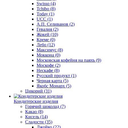
Swisso
(4)
Tchibo
(8)
Today
(1)
UCC
(1)
А.П. Селиванов
(2)
Гевалия
(2)
Жокей
(10)
Креме
(0)
Лебо
(12)
Максимус
(8)
Моккона
(0)
Московская кофейня на паяхъ
(9)
Москофе
(2)
Нескафе
(8)
Русский продукт
(1)
Черная карта
(5)
Якобс Монарх
(5)
Цикорий
(31)
Кондитерские изделия
Горячий шоколад
(7)
Какао
(8)
Кисель
(14)
Сладости
(35)
Джойко
(22)