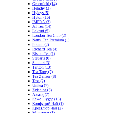
Greenfield
(14)
Heladiv
(3)
Hyleys
(5)
Hyton
(16)
IMPRA
(3)
Jaf Tea
(14)
Lakruti
(5)
London Tea Club
(2)
Nansi Tea Premium
(1)
Polanti
(2)
Richard Tea
(4)
Riston Tea
(1)
Steuarts
(0)
Sundari
(3)
Tarlton
(13)
Tea Tang
(2)
Tea Zenzur
(8)
Tess
(2)
Unitea
(7)
Zylanica
(3)
Ахмад
(7)
Кежо Фуудс
(13)
Конфуций Чай
(1)
Креатлюр Чай
(2)
Маагадхи
(1)