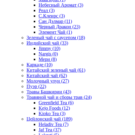
Небесный Аромат
(3)
Реал
(3)
С.Клеирс
(3)
Сан Дэлмар
(11)
Черный Дракон
(23)
Элемент Чай
(1)
Зеленый чай с саусепом
(18)
Индийский чай
(33)
Jimmy
(10)
Nargis
(0)
Мери
(8)
Каркаде
(10)
Китайский зеленый чай
(61)
Китайский чай
(62)
Молочный улун
(27)
Пуэр
(22)
Травы Башкирии
(43)
Травяной чай и сборы трав
(24)
Greenfield Tea
(6)
Kejo Foods
(12)
Kioko Tea
(3)
Цейлонский чай
(189)
Heladiv Tea
(7)
Jaf Tea
(37)