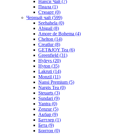
Нанси Чай
(7)
Пиала
(1)
Стюарт
(0)
Черный чай
(599)
Seehahela
(0)
Abigail
(8)
Amore de Bohema
(4)
Chelton
(14)
Creatlur
(8)
GET&JOY Tea
(6)
Greenfield
(31)
Hyleys
(20)
Hyton
(35)
Lakruti
(14)
Monzil
(11)
Nansi Premium
(5)
Nargis Tea
(0)
Steuarts
(3)
Sundari
(9)
Yantra
(0)
Zenzur
(5)
Акбар
(9)
Баттлер
(1)
Бета
(9)
Бонтон
(0)