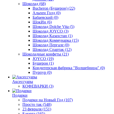
Шоколад
(68)
Bucheron (Бушерон)
(22)
Альпен Голд
(0)
Бабаевский
(0)
ШокИн
(6)
Шоколад Dolche Vita
(5)
Шоколад JOYCO
(3)
Шоколад Казахстан
(1)
Шоколад Коммунарка
(15)
Шоколад Пергале
(0)
Шоколад Спартак
(12)
Шоколадные конфеты
(21)
JOYCO
(19)
Бушерон
(1)
Кондитерская фабрика "Волшебница"
(0)
Пурпур
(0)
Аксессуары
КОФЕВАРКИ
(3)
Подарки
Подарки на Новый Год
(107)
Просто так
(548)
23 февраля
(151)
8 марта
(165)