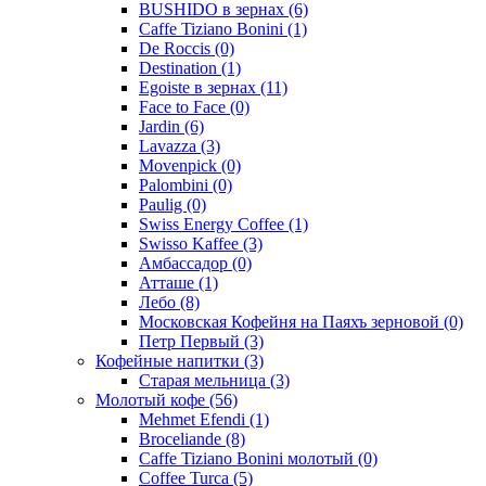
BUSHIDO в зернах
(6)
Caffe Tiziano Bonini
(1)
De Roccis
(0)
Destination
(1)
Egoiste в зернах
(11)
Face to Face
(0)
Jardin
(6)
Lavazza
(3)
Movenpick
(0)
Palombini
(0)
Paulig
(0)
Swiss Energy Coffee
(1)
Swisso Kaffee
(3)
Амбассадор
(0)
Атташе
(1)
Лебо
(8)
Московская Кофейня на Паяхъ зерновой
(0)
Петр Первый
(3)
Кофейные напитки
(3)
Старая мельница
(3)
Молотый кофе
(56)
Mehmet Efendi
(1)
Broceliande
(8)
Caffe Tiziano Bonini молотый
(0)
Coffee Turca
(5)