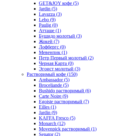
GET&JOY кофе
(5)
Jardin
(5)
Lavazza
(3)
Lebo
(9)
Paulig
(0)
Атташе
(1)
Бушидо молотый
(3)
Жокей
(7)
Лофбергс
(0)
Мевенпик
(1)
Петр Первый молотый
(2)
Черная Карта
(0)
Эгоист молотый
(3)
Растворимый кофе
(150)
Ambassador
(5)
Broceliande
(5)
Bushido растворимый
(6)
Carte Noire
(9)
Egoiste растворимый
(7)
Eilles
(1)
Jardin
(9)
KAFFA Fresco
(5)
Monarch
(12)
Movenpick растворимый
(1)
Senator
(2)