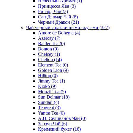
Небесный Аромат
(1)
Принцесса Ява
(3)
Ричард Чай
(2)
Сан Дэлмар Чай
(8)
Черный Дракон
(21)
Чай черный с различными вкусами
(327)
Amore de Bohema
(4)
Azercay
(7)
Battler Tea
(0)
Bonton
(0)
Chelcey
(1)
Chelton
(14)
Element Tea
(0)
Golden Lion
(9)
Hilltop
(0)
Jimmy Tea
(1)
Kioko
(9)
Monzil Tea
(5)
Sun Delmar
(18)
Sundari
(4)
Teagreat
(3)
Yantra Tea
(0)
А.П. Селиванов Чай
(0)
Зензур Чай
(6)
Крымский букет
(16)