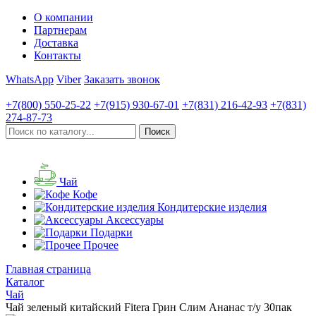
О компании
Партнерам
Доставка
Контакты
WhatsApp
Viber
Заказать звонок
+7(800)
550-25-22
+7(915)
930-67-01
+7(831)
216-42-93
+7(831)
274-87-73
Чай
Кофе
Кондитерские изделия
Аксессуары
Подарки
Прочее
Главная страница
Каталог
Чай
Чай зеленый китайский Fitera Грин Слим Ананас т/у 30пак