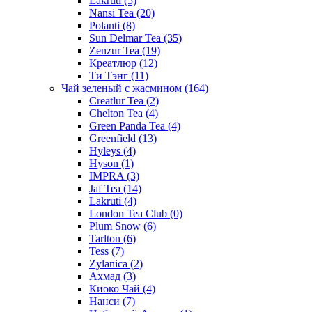
Lakruti
(5)
Nansi Tea
(20)
Polanti
(8)
Sun Delmar Tea
(35)
Zenzur Tea
(19)
Креатлюр
(12)
Ти Тэнг
(11)
Чай зеленый с жасмином
(164)
Creatlur Tea
(2)
Chelton Tea
(4)
Green Panda Tea
(4)
Greenfield
(13)
Hyleys
(4)
Hyson
(1)
IMPRA
(3)
Jaf Tea
(14)
Lakruti
(4)
London Tea Club
(0)
Plum Snow
(6)
Tarlton
(6)
Tess
(7)
Zylanica
(2)
Ахмад
(3)
Киоко Чай
(4)
Нанси
(7)