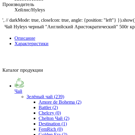
Производитель
Хейлис/Hyleys
', // darkMode: true, closeIcon: true, angle: {position: "left"} }).show()
Чай Hyleys черный "Английский Аристократический" 500г кр
Описание
Характеристики
Каталог продукции
Чай
Зелёный чай
(239)
Amore de Bohema
(2)
Battler
(2)
Chelcey
(0)
Chelton Чай
(2)
Destination
(1)
FemRich
(0)
Golden Era
(2)