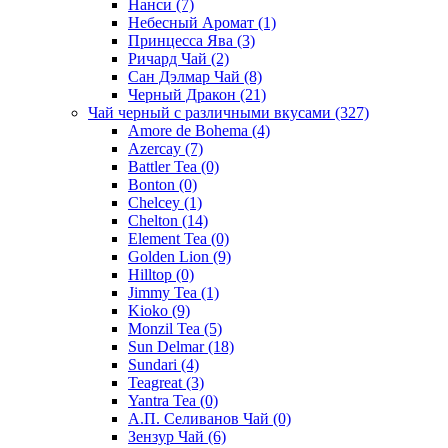
Нанси
(7)
Небесный Аромат
(1)
Принцесса Ява
(3)
Ричард Чай
(2)
Сан Дэлмар Чай
(8)
Черный Дракон
(21)
Чай черный с различными вкусами
(327)
Amore de Bohema
(4)
Azercay
(7)
Battler Tea
(0)
Bonton
(0)
Chelcey
(1)
Chelton
(14)
Element Tea
(0)
Golden Lion
(9)
Hilltop
(0)
Jimmy Tea
(1)
Kioko
(9)
Monzil Tea
(5)
Sun Delmar
(18)
Sundari
(4)
Teagreat
(3)
Yantra Tea
(0)
А.П. Селиванов Чай
(0)
Зензур Чай
(6)