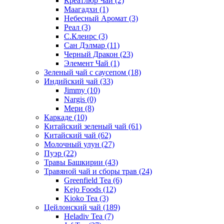
Креатлюр Чай
(2)
Маагадхи
(1)
Небесный Аромат
(3)
Реал
(3)
С.Клеирс
(3)
Сан Дэлмар
(11)
Черный Дракон
(23)
Элемент Чай
(1)
Зеленый чай с саусепом
(18)
Индийский чай
(33)
Jimmy
(10)
Nargis
(0)
Мери
(8)
Каркаде
(10)
Китайский зеленый чай
(61)
Китайский чай
(62)
Молочный улун
(27)
Пуэр
(22)
Травы Башкирии
(43)
Травяной чай и сборы трав
(24)
Greenfield Tea
(6)
Kejo Foods
(12)
Kioko Tea
(3)
Цейлонский чай
(189)
Heladiv Tea
(7)