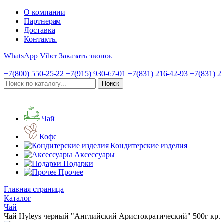
О компании
Партнерам
Доставка
Контакты
WhatsApp
Viber
Заказать звонок
+7(800)
550-25-22
+7(915)
930-67-01
+7(831)
216-42-93
+7(831)
2
Чай
Кофе
Кондитерские изделия
Аксессуары
Подарки
Прочее
Главная страница
Каталог
Чай
Чай Hyleys черный "Английский Аристократический" 500г кр.