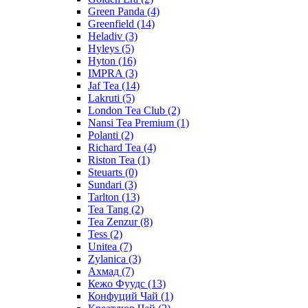
Green Panda
(4)
Greenfield
(14)
Heladiv
(3)
Hyleys
(5)
Hyton
(16)
IMPRA
(3)
Jaf Tea
(14)
Lakruti
(5)
London Tea Club
(2)
Nansi Tea Premium
(1)
Polanti
(2)
Richard Tea
(4)
Riston Tea
(1)
Steuarts
(0)
Sundari
(3)
Tarlton
(13)
Tea Tang
(2)
Tea Zenzur
(8)
Tess
(2)
Unitea
(7)
Zylanica
(3)
Ахмад
(7)
Кежо Фуудс
(13)
Конфуций Чай
(1)