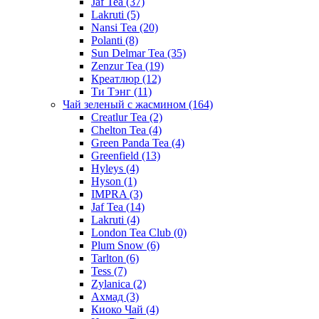
Jaf Tea
(37)
Lakruti
(5)
Nansi Tea
(20)
Polanti
(8)
Sun Delmar Tea
(35)
Zenzur Tea
(19)
Креатлюр
(12)
Ти Тэнг
(11)
Чай зеленый с жасмином
(164)
Creatlur Tea
(2)
Chelton Tea
(4)
Green Panda Tea
(4)
Greenfield
(13)
Hyleys
(4)
Hyson
(1)
IMPRA
(3)
Jaf Tea
(14)
Lakruti
(4)
London Tea Club
(0)
Plum Snow
(6)
Tarlton
(6)
Tess
(7)
Zylanica
(2)
Ахмад
(3)
Киоко Чай
(4)