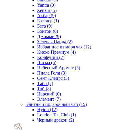
Yantra
(0)
Zenzur
(5)
Акбар
(9)
Баттлер
(1)
Бета
(9)
Бонтон
(0)
Джимми
(9)
Зеленая Панда
(2)
Избранное из моря чая
(12)
Киоко Премиум
(4)
Конфуций
(7)
Лисма
(5)
Небесный Аромат
(3)
Пиала Голд
(3)
Сент Клеирс
(3)
Табо
(2)
Той
(8)
Царский
(0)
Элемент
(7)
Элитный подарочный чай
(15)
Hyton
(12)
London Tea Club
(1)
Черный дракон
(2)