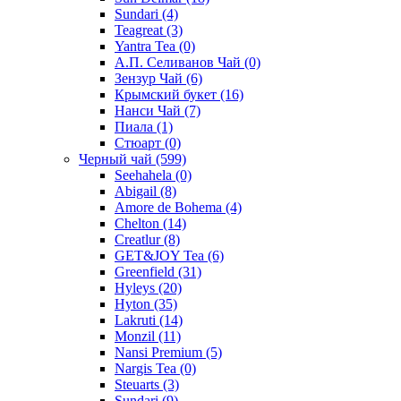
Sundari
(4)
Teagreat
(3)
Yantra Tea
(0)
А.П. Селиванов Чай
(0)
Зензур Чай
(6)
Крымский букет
(16)
Нанси Чай
(7)
Пиала
(1)
Стюарт
(0)
Черный чай
(599)
Seehahela
(0)
Abigail
(8)
Amore de Bohema
(4)
Chelton
(14)
Creatlur
(8)
GET&JOY Tea
(6)
Greenfield
(31)
Hyleys
(20)
Hyton
(35)
Lakruti
(14)
Monzil
(11)
Nansi Premium
(5)
Nargis Tea
(0)
Steuarts
(3)
Sundari
(9)