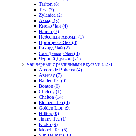
Tarlton
(6)
Tess
(7)
Zylanica
(2)
Ахмад
(3)
Киоко Чай
(4)
Нанси
(7)
Небесный Аромат
(1)
Принцесса Ява
(3)
Ричард Чай
(2)
Сан Дэлмар Чай
(8)
Черный Дракон
(21)
Чай черный с различными вкусами
(327)
Amore de Bohema
(4)
Azercay
(7)
Battler Tea
(0)
Bonton
(0)
Chelcey
(1)
Chelton
(14)
Element Tea
(0)
Golden Lion
(9)
Hilltop
(0)
Jimmy Tea
(1)
Kioko
(9)
Monzil Tea
(5)
Sun Delmar
(18)