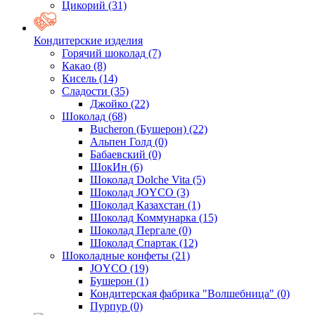
Цикорий
(31)
Кондитерские изделия
Горячий шоколад
(7)
Какао
(8)
Кисель
(14)
Сладости
(35)
Джойко
(22)
Шоколад
(68)
Bucheron (Бушерон)
(22)
Альпен Голд
(0)
Бабаевский
(0)
ШокИн
(6)
Шоколад Dolche Vita
(5)
Шоколад JOYCO
(3)
Шоколад Казахстан
(1)
Шоколад Коммунарка
(15)
Шоколад Пергале
(0)
Шоколад Спартак
(12)
Шоколадные конфеты
(21)
JOYCO
(19)
Бушерон
(1)
Кондитерская фабрика "Волшебница"
(0)
Пурпур
(0)