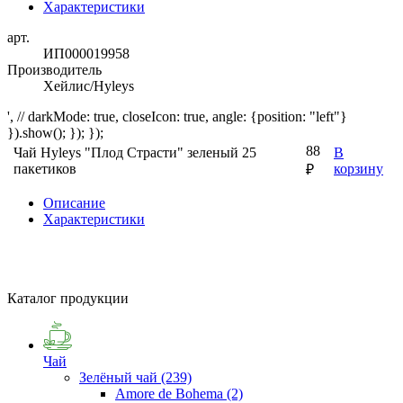
Характеристики
арт.
ИП000019958
Производитель
Хейлис/Hyleys
', // darkMode: true, closeIcon: true, angle: {position: "left"}
}).show(); }); });
88
Чай Hyleys "Плод Страсти" зеленый 25
В
пакетиков
корзину
₽
Описание
Характеристики
Каталог продукции
Чай
Зелёный чай
(239)
Amore de Bohema
(2)