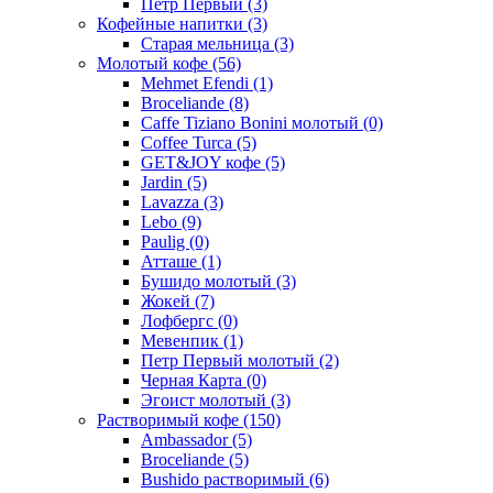
Петр Первый
(3)
Кофейные напитки
(3)
Старая мельница
(3)
Молотый кофе
(56)
Mehmet Efendi
(1)
Broceliande
(8)
Caffe Tiziano Bonini молотый
(0)
Coffee Turca
(5)
GET&JOY кофе
(5)
Jardin
(5)
Lavazza
(3)
Lebo
(9)
Paulig
(0)
Атташе
(1)
Бушидо молотый
(3)
Жокей
(7)
Лофбергс
(0)
Мевенпик
(1)
Петр Первый молотый
(2)
Черная Карта
(0)
Эгоист молотый
(3)
Растворимый кофе
(150)
Ambassador
(5)
Broceliande
(5)
Bushido растворимый
(6)