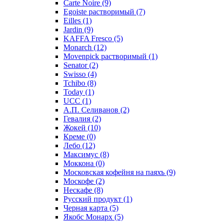
Carte Noire
(9)
Egoiste растворимый
(7)
Eilles
(1)
Jardin
(9)
KAFFA Fresco
(5)
Monarch
(12)
Movenpick растворимый
(1)
Senator
(2)
Swisso
(4)
Tchibo
(8)
Today
(1)
UCC
(1)
А.П. Селиванов
(2)
Гевалия
(2)
Жокей
(10)
Креме
(0)
Лебо
(12)
Максимус
(8)
Моккона
(0)
Московская кофейня на паяхъ
(9)
Москофе
(2)
Нескафе
(8)
Русский продукт
(1)
Черная карта
(5)
Якобс Монарх
(5)