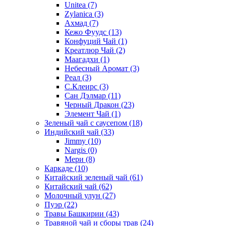
Unitea
(7)
Zylanica
(3)
Ахмад
(7)
Кежо Фуудс
(13)
Конфуций Чай
(1)
Креатлюр Чай
(2)
Маагадхи
(1)
Небесный Аромат
(3)
Реал
(3)
С.Клеирс
(3)
Сан Дэлмар
(11)
Черный Дракон
(23)
Элемент Чай
(1)
Зеленый чай с саусепом
(18)
Индийский чай
(33)
Jimmy
(10)
Nargis
(0)
Мери
(8)
Каркаде
(10)
Китайский зеленый чай
(61)
Китайский чай
(62)
Молочный улун
(27)
Пуэр
(22)
Травы Башкирии
(43)
Травяной чай и сборы трав
(24)