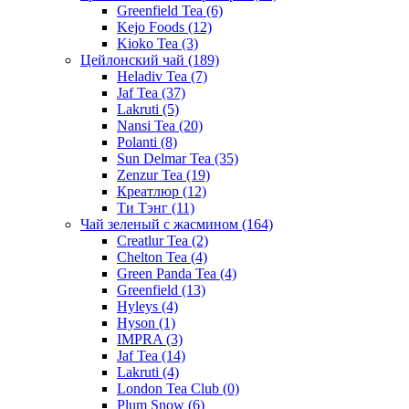
Greenfield Tea
(6)
Kejo Foods
(12)
Kioko Tea
(3)
Цейлонский чай
(189)
Heladiv Tea
(7)
Jaf Tea
(37)
Lakruti
(5)
Nansi Tea
(20)
Polanti
(8)
Sun Delmar Tea
(35)
Zenzur Tea
(19)
Креатлюр
(12)
Ти Тэнг
(11)
Чай зеленый с жасмином
(164)
Creatlur Tea
(2)
Chelton Tea
(4)
Green Panda Tea
(4)
Greenfield
(13)
Hyleys
(4)
Hyson
(1)
IMPRA
(3)
Jaf Tea
(14)
Lakruti
(4)
London Tea Club
(0)
Plum Snow
(6)