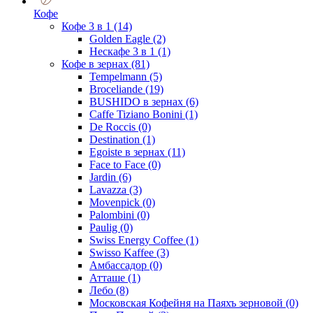
Кофе
Кофе 3 в 1
(14)
Golden Eagle
(2)
Нескафе 3 в 1
(1)
Кофе в зернах
(81)
Tempelmann
(5)
Broceliande
(19)
BUSHIDO в зернах
(6)
Caffe Tiziano Bonini
(1)
De Roccis
(0)
Destination
(1)
Egoiste в зернах
(11)
Face to Face
(0)
Jardin
(6)
Lavazza
(3)
Movenpick
(0)
Palombini
(0)
Paulig
(0)
Swiss Energy Coffee
(1)
Swisso Kaffee
(3)
Амбассадор
(0)
Атташе
(1)
Лебо
(8)
Московская Кофейня на Паяхъ зерновой
(0)