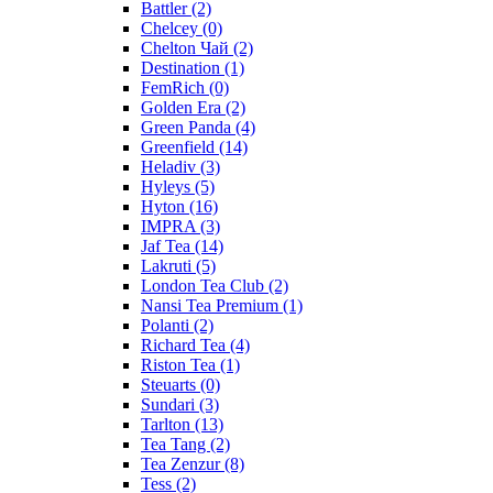
Battler
(2)
Chelcey
(0)
Chelton Чай
(2)
Destination
(1)
FemRich
(0)
Golden Era
(2)
Green Panda
(4)
Greenfield
(14)
Heladiv
(3)
Hyleys
(5)
Hyton
(16)
IMPRA
(3)
Jaf Tea
(14)
Lakruti
(5)
London Tea Club
(2)
Nansi Tea Premium
(1)
Polanti
(2)
Richard Tea
(4)
Riston Tea
(1)
Steuarts
(0)
Sundari
(3)
Tarlton
(13)
Tea Tang
(2)
Tea Zenzur
(8)
Tess
(2)